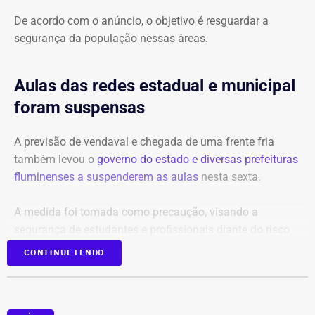
De acordo com o anúncio, o objetivo é resguardar a
segurança da população nessas áreas.
Aulas das redes estadual e municipal
foram suspensas
A previsão de vendaval e chegada de uma frente fria
também levou o
governo do estado e diversas prefeituras
fluminenses a suspenderem as aulas
nesta sexta.
A medida foi tomada como precaução, visando a
segurança de estudantes e profissionais diante do risco
de rajadas que podem ultrapassar os 90 km/h em
CONTINUE LENDO
diversas regiões.
O governo do estado disse que monitora a situação e