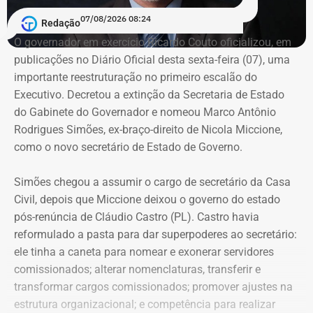
A partir da revelação dos abusos, o MPRJ aditou a
07/08/2026 08:24
Redação
denúncia para incluir as acusações de estupro de
O governador em exercício Ricardo Couto oficializou, em
vulnerável, fornecimento de material pornográfico a
publicações no Diário Oficial desta sexta-feira (07), uma
criança para fins libidinosos e instigação ao suicídio.
importante reestruturação no primeiro escalão do
Com a decisão, o Conselho de Sentença reconheceu
Executivo. Decretou a extinção da Secretaria de Estado
Couto extingue Gabinete do Governador
integralmente a responsabilidade do ex-padre pelos
do Gabinete do Governador e nomeou Marco Antônio
crimes apontados pelo MPRJ.
Rodrigues Simões, ex-braço-direito de Nicola Miccione,
As baixas de peso não pararam por aí. Couto oficializou,
como o novo secretário de Estado de Governo.
A condenação será cumprida em regime fechado e a
em publicações no Diário Oficial desta sexta,
a extinção
magistrada determinou que o arcebispo de Niterói seja
da Secretaria de Estado do Gabinete do Governador
. Na
Simões chegou a assumir o cargo de secretário da Casa
comunicado da sentença.
agora extinta pasta, o governador em exercício do Rio
Civil, depois que Miccione deixou o governo do estado
promoveu uma dupla baixa no escalão de liderança com
pós-renúncia de Cláudio Castro (PL). Castro havia
Com informações do colunista Ancelmo Gois, do Jornal
a exoneração dos subsecretários adjuntos Mariana
reformulado a pasta para dar superpoderes ao secretário:
“O Globo”.
Pisani Mata (Planejamento e Inovação) — ex-secretária
ele tinha a caneta para
nomear e exonerar servidores
interina da pasta de Energia — e Paulo Roberto de Oliveira
comissionados; a
lterar nomenclaturas, transferir e
Senise (Gestão e Desenvolvimento Territorial), nome de
transformar cargos comissionados;
promover ajustes na
forte circulação no setor do turismo.
estrutura organizacional; e
competência para realizar