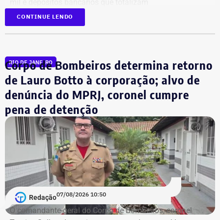
mil e depósitos bancários que totalizam
aproximadamente R$ 51,6 mil.
CONTINUE LENDO
Corpo de Bombeiros determina retorno
RIO DE JANEIRO
de Lauro Botto à corporação; alvo de
denúncia do MPRJ, coronel cumpre
pena de detenção
07/08/2026 10:50
Redação
O comandante-geral do Corpo de Bombeiros, coronel