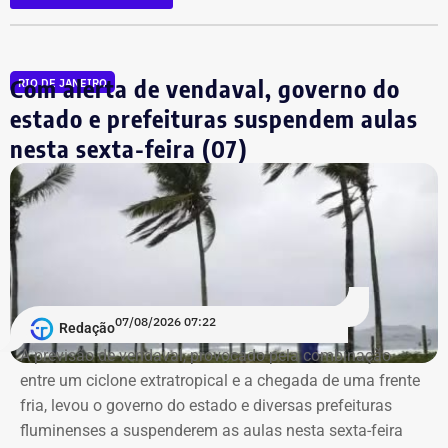
Constituição Federal.
De acordo com o calendário definido pela Justiça
Com alerta de vendaval, governo do
RIO DE JANEIRO
Eleitoral, os partidos e federações terão até o dia 25 de
estado e prefeituras suspendem aulas
agosto para registrar as candidaturas que disputarão a
nova votação. A chapa vencedora tomará posse em
nesta sexta-feira (07)
novembro deste ano e cumprirá mandato até 31 de
dezembro de 2028, completando o período
correspondente ao mandato iniciado após as eleições
municipais de 2024.
Com informações do “RJ2”.
07/08/2026 07:22
Redação
A previsão de vendaval, provocado pela combinação
entre um ciclone extratropical e a chegada de uma frente
fria, levou o governo do estado e diversas prefeituras
fluminenses a suspenderem as aulas nesta sexta-feira