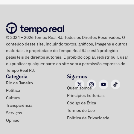
Niterói
Nova Iguaçu
Queimados
São João de Meriti
Nilópolis
© 2024 – 2026 Tempo Real RJ. Todos os Direitos Reservados. O
Seropédica
conteúdo deste site, incluindo textos, gráficos, imagens e outros
materiais, é propriedade do Tempo Real RJ e está protegido
Itaguaí
pelas leis de direitos autorais. É proibido copiar, redistribuir, usar
Mangaratiba
ou publicar qualquer parte do site sem a permissão expressa do
Angra dos Reis
Tempo Real RJ.
Paraty
Categoria
Siga-nos
Petrópolis
Rio de Janeiro
Quem somos
Belford Roxo
Política
Princípios Editoriais
Cultura
Código de Ética
Transparência
Alerta e Prevenção
Termos de Uso
Serviços
Política de Privacidade
Opnião
A capital fluminense entrou em Estágio 2 de mobilização
na noite de ontem.