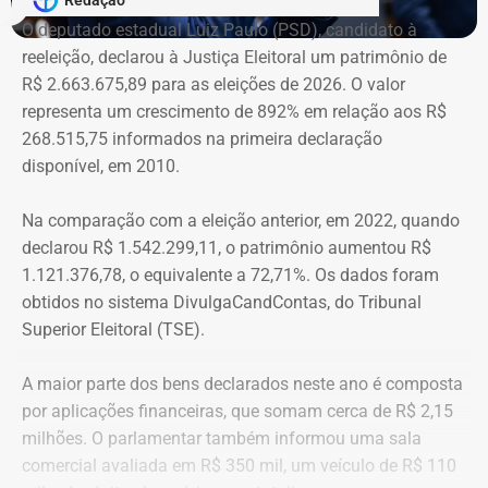
Redação
O deputado estadual Luiz Paulo (PSD), candidato à
reeleição, declarou à Justiça Eleitoral um patrimônio de
R$ 2.663.675,89 para as eleições de 2026. O valor
representa um crescimento de 892% em relação aos R$
268.515,75 informados na primeira declaração
disponível, em 2010.
Na comparação com a eleição anterior, em 2022, quando
declarou R$ 1.542.299,11, o patrimônio aumentou R$
1.121.376,78, o equivalente a 72,71%. Os dados foram
obtidos no sistema DivulgaCandContas, do Tribunal
Superior Eleitoral (TSE).
A maior parte dos bens declarados neste ano é composta
por aplicações financeiras, que somam cerca de R$ 2,15
milhões. O parlamentar também informou uma sala
comercial avaliada em R$ 350 mil, um veículo de R$ 110