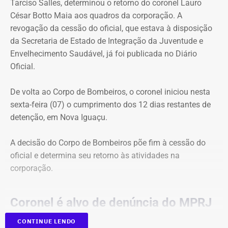
Tarciso Salles, determinou o retorno do coronel Lauro
César Botto Maia aos quadros da corporação. A
revogação da cessão do oficial, que estava à disposição
Patrimônio de Luiz Paulo cresceu em
da Secretaria de Estado de Integração da Juventude e
todas as eleições desde 2010
Envelhecimento Saudável, já foi publicada no Diário
Oficial.
As declarações apresentadas à Justiça Eleitoral mostram
crescimento contínuo do patrimônio do deputado ao
De volta ao Corpo de Bombeiros, o coronel iniciou nesta
longo das últimas cinco eleições.
sexta-feira (07) o cumprimento dos 12 dias restantes de
detenção, em Nova Iguaçu.
Entre 2010 e 2014, o patrimônio aumentou 29,85%. De
2014 para 2018, a alta foi de 109,49%. Já entre 2018 e
A decisão do Corpo de Bombeiros põe fim à cessão do
2022, o crescimento chegou a 111,15%, enquanto no
oficial e determina seu retorno às atividades na
período mais recente, entre 2022 e 2026, a evolução foi
corporação.
de 72,71%.
Coronel é alvo de denúncia do MPRJ
Ao longo de 16 anos, o patrimônio declarado aumentou
R$ 2.395.160,14, passando de pouco mais de R$ 268 mil
CONTINUE LENDO
Na última quarta-feira (05), a Justiça Militar do Rio