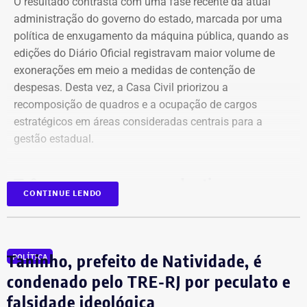
O resultado contrasta com uma fase recente da atual
Já para esta sexta, o Inmet emitiu um aviso laranja para
administração do governo do estado, marcada por uma
ventos costeiros em áreas do litoral fluminense, incluindo
política de enxugamento da máquina pública, quando as
as regiões das Baixadas Litorâneas e do Norte
edições do Diário Oficial registravam maior volume de
Fluminense.
exonerações em meio a medidas de contenção de
despesas. Desta vez, a Casa Civil priorizou a
O alerta vale durante todo o dia e indica que a
recomposição de quadros e a ocupação de cargos
intensificação dos ventos pode provocar movimentação
estratégicos em áreas consideradas centrais para a
de dunas sobre construções na orla. Entre os municípios
gestão estadual.
incluídos estão Cabo Frio, Arraial do Cabo, Armação dos
Búzios e Campos dos Goytacazes.
Três casas, o mesmo destino
CONTINUE LENDO
O principal destaque desta manhã teve destino definido:
Fazenda, Planejamento e Inea foram as três estruturas
que concentraram a maior parte das nomeações.
Taninho, prefeito de Natividade, é
POLÍTICA
condenado pelo TRE-RJ por peculato e
Campeã absoluta do dia, a Secretaria de Estado de
falsidade ideológica
Planejamento e Gestão recebeu 11 nomeações e 3