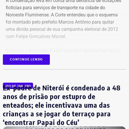
A condenação leva em conta uma denúncia de licitações
Informação do Proderj, e a reorganização da Corregedoria
fictícias para serviços de transporte na cidade do
do Ceperj, com a nomeação de Jair Sá de Jesus.
Noroeste Fluminense. A Corte entendeu que o esquema
foi montado pelo prefeito Marcos Antônio para quitar
uma dívida pessoal de sua campanha eleitoral de 2012
com Felipe Gonçalves Maciel.
Segundo a denúncia, foram inseridas declarações falsas
em notas de empenho e efetuados pagamentos com
CONTINUE LENDO
dinheiro público por serviços que não foram prestados,
resultando em desvio de recursos públicos no município.
Ex-padre de Niterói é condenado a 48
RIO DE JANEIRO
Os desembargadores eleitorais entenderam que as
provas apresentadas foram consideradas suficientes
anos de prisão por estupro de
para manter a condenação da primeira instância, ainda
enteados; ele incentivava uma das
cabendo recurso e, enquanto isso, Taninho permanece
crianças a se jogar do terraço para
ocupando o cargo.
‘encontrar Papai do Céu’