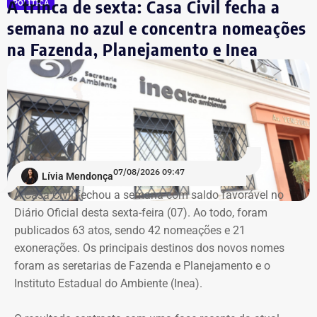
A trinca de sexta: Casa Civil fecha a
orientou a população a acompanhar os alertas da Defesa
POLÍTICA
Civil.
semana no azul e concentra nomeações
na Fazenda, Planejamento e Inea
A prefeitura do Rio também anunciou a medida de
suspender as aulas na rede pública municipal. A cidade
entrou em Estágio 2 às 19h05 de quinta-feira (06).
Inmet emite alertas para todo o
estado do Rio
07/08/2026 09:47
Lívia Mendonça
O Instituto Nacional de Meteorologia (Inmet) emitiu
A Casa Civil fechou a semana com saldo favorável no
avisos de vendaval para o estado do Rio entre quinta-
Diário Oficial desta sexta-feira (07). Ao todo, foram
feira (06) e sábado (08).
publicados 63 atos, sendo 42 nomeações e 21
exonerações. Os principais destinos dos novos nomes
Durante o período, o estado está sob aviso amarelo, de
foram as seretarias de Fazenda e Planejamento e o
perigo potencial, com previsão de ventos entre 40 km/h e
Instituto Estadual do Ambiente (Inea).
60 km/h.