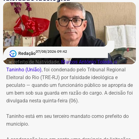
exonerações. O reforço abrange desde funções
operacionais de assistente até postos estratégicos de
assessor e coordenador.
Na Secretaria de Estado de Fazenda, foram publicadas 8
nomeações contra apenas 1 exoneração. A
07/08/2026 09:42
movimentação na pasta foi impulsionada pela aplicação
Redação
de decretos de reestruturação organizacional,
O prefeito de Natividade,
Marcos Antônio Toledo, o
promovendo novos chefes de departamento, assessores
Taninho (União)
, foi condenado pelo Tribunal Regional
e assistentes técnicos.
Eleitoral do Rio (TRE-RJ) por falsidade ideológica e
peculato — quando um funcionário público se apropria de
Também na onda das nomeações, o Inea foi um dos
um bem sob sua guarda em razão do cargo. A decisão foi
destinos da rodada de mudanças, com cinco novos
divulgada nesta quinta-feira (06).
nomes — fortalecendo a estrutura de monitoramento do
litoral e ações na Baía de Guanabara e Região dos Lagos
Taninho está em seu terceiro mandato como prefeito do
—, e apenas uma exoneração registrada. Além disso, o
município.
Diário Oficial também trouxe a nomeação de Rodrigo
Costa dos Santos na Diretoria de Segurança da