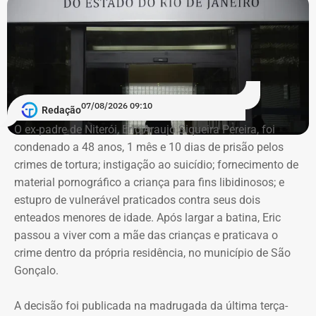
A condenação para o prefeito foi de quatro anos, onze
meses e três dias de reclusão, além de nove dias-multa, a
ser cumprida em regime inicial semiaberto. Já para Felipe
Maciel, a condenação foi de um ano e dois meses de
reclusão, em regime inicial aberto, além de onze dias-
multa, com a substituição da pena privativa de liberdade
07/08/2026 09:10
por duas restritivas de direitos.
Redação
O ex-padre de Niterói, Eric Araujo Siqueira Pereira, foi
condenado a 48 anos, 1 mês e 10 dias de prisão pelos
Taninho teve seu mandato cassado
crimes de tortura; instigação ao suicídio; fornecimento de
em 2015
material pornográfico a criança para fins libidinosos; e
estupro de vulnerável praticados contra seus dois
Em 2012, Taninho foi reeleito, disputando o cargo pelo
enteados menores de idade. Após largar a batina, Eric
PSD. Sua primeira vitória nas urnas se deu em 2008, pelo
passou a viver com a mãe das crianças e praticava o
PSDB.
crime dentro da própria residência, no município de São
Gonçalo.
Em 2015, Taninho e seu vice, Welington Nacif de
Mendonça, foram cassados após uma decisão do
A decisão foi publicada na madrugada da última terça-