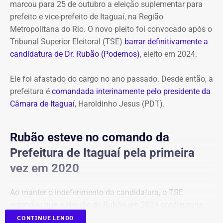
marcou para 25 de outubro a eleição suplementar para
prefeito e vice-prefeito de Itaguaí, na Região
Metropolitana do Rio. O novo pleito foi convocado após o
Tribunal Superior Eleitoral (TSE)
barrar definitivamente a
candidatura de Dr. Rubão (Podemos)
, eleito em 2024.
Ele foi afastado do cargo no ano passado. Desde então, a
prefeitura é
comandada interinamente pelo presidente da
Câmara de Itaguaí
, Haroldinho Jesus (PDT).
Rubão esteve no comando da
Prefeitura de Itaguaí pela primeira
vez em 2020
Ao manter o indeferimento da candidatura, o TSE
entendeu que a eleição de Rubão em 2024 configuraria
um terceiro mandato consecutivo, situação vedada pela
CONTINUE LENDO