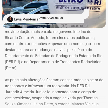
perdas nos quadros: foram registradas 4 exonerações em
com a 1ª Promotoria de Justiça que atua junto à 4ª Vara
cada uma das estruturas.
Criminal de São Gonçalo, o ex-padre colocava um dos
enteados de castigo em um terraço sem proteção e
07/08/2026 08:50
COM FÁBIO MARTINS.
Lívia Mendonça
incentivava a criança a se jogar do local, afirmando que
O Diário Oficial desta sexta-feira (07) trouxe uma
encontraria “Papai do Céu” e seria feliz.
movimentação mais enxuta no governo interino de
Ricardo Couto. Ao todo, foram cinco atos publicados,
Os jurados entenderam que o réu se aproveitou da
com quatro exonerações e apenas uma nomeação, com
vulnerabilidade da vítima para induzi-la a atentar contra a
destaque para as mudanças na vice-presidência do
própria vida.
Departamento de Estradas de Rodagem do Estado do Rio
(DER-RJ) e no Departamento de Transportes Rodoviários
Uma das crianças precisou ser
(Detro).
encaminhada para atendimento
As principais alterações ficaram concentradas no setor de
especializado após mudança de
transportes e infraestrutura rodoviária. No DER-RJ,
comportamento
Jurandir Almeida Junior foi nomeado para o cargo de
vice-presidente, ocupando a vaga deixada por Thomas
As investigações tiveram início após uma das crianças,
Souza Ximenes. Já no Detro, o coronel Marcus Vinicius