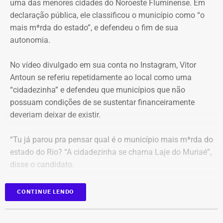
uma das menores cidades do Noroeste Fluminense. Em
ministro, não existem “quaisquer indícios ou evidências
declaração pública, ele classificou o município como “o
concretas” que sustentem essa possibilidade. Ele
mais m*rda do estado”, e defendeu o fim de sua
também descartou a hipótese de que o sigilo das
autonomia.
comunicações profissionais de Alessandro Carracena, na
condição de advogado, tenha sido comprometido.
No vídeo divulgado em sua conta no Instagram, Vitor
Antoun se referiu repetidamente ao local como uma
Além de rejeitar o recurso da defesa de Carracena, o
“cidadezinha” e defendeu que municípios que não
ministro do STF votou por negar pedidos de outros
possuam condições de se sustentar financeiramente
investigados na Operação Anomalia. O ministro defendeu
deveriam deixar de existir.
que se mantenham as prisões do policial militar Flávio
Cosme Menezes Pereira e que Luiz Eduardo Cunha
“Tu já parou pra pensar qual é o município mais m*rda do
Gonçalves, ex-assessor parlamentar, continue detido em
estado do Rio? “A cidadezinha se chama Laje do Muriaé”,
uma penitenciária federal.
disse o candidato.
Ainda participarão do julgamento os ministros Flávio
CONTINUE LENDO
Dino, Cármen Lúcia e Cristiano Zanin.
Proposta prevê fundir municípios que
‘recebem mais recursos do que
Com informações da coluna do Guilherme Amado no