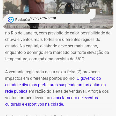
Mas, ao que tudo indica, o hoje candidato do Novo
companhias do Brasil e de países como Coreia do Sul,
gostou da experiência. Em 21 de fevereiro, ele foi de novo
França, Itália e Luxemburgo.
nomeado na prefeitura, dessa vez, na Secretaria
08/08/2026 06:30
Redação
Municipal de Assistência Social e Direitos Humanos.
No domingo (09), a programação chega à Praça Mauá,
O fim de semana será marcado por mudança no tempo
na Região Portuária, que recebe uma maratona de
no Rio de Janeiro, com previsão de calor, possibilidade de
E com data retroativa: valendo a partir de 1º de janeiro.
apresentações gratuitas ao ar livre ao longo do dia. O
chuva e ventos mais fortes em diferentes regiões do
festival também conta com espetáculos a preços
estado. Na capital, o sábado deve ser mais ameno,
populares (R$ 20 a inteira) nos teatros Carlos Gomes,
enquanto o domingo será marcado por forte elevação da
Nelson Rodrigues e João Caetano, além do Espaço
temperatura, com máxima prevista de 36°C.
Tápias. A programação completa e os ingressos para as
salas fechadas estão disponíveis no site do evento.
A ventania registrada nesta sexta-feira (7) provocou
impactos em diferentes pontos do Rio.
O governo do
estado e diversas prefeituras suspenderam as aulas da
rede pública
em razão do alerta de vendaval. A força dos
ventos também levou ao
cancelamento de eventos
Em outubro do mesmo ano, foi a vez de o próprio André
culturais e esportivos na cidade.
Marinho pedir para sair.