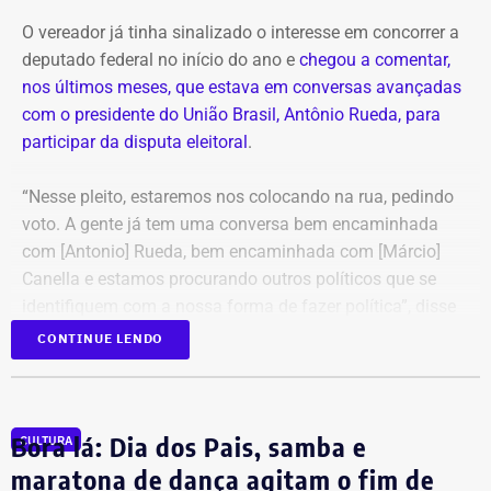
ano passado. O PIB per capita registrado pelo IBGE foi de
O vereador já tinha sinalizado o interesse em concorrer a
R$ 28.435,51 em 2023. Em 2024, a prefeitura
deputado federal no início do ano e
chegou a comentar,
contabilizou R$ 97,4 milhões em receitas brutas.
nos últimos meses, que estava em conversas avançadas
com o presidente do União Brasil, Antônio Rueda, para
Dados usados no vídeo levantam
participar da disputa eleitoral
.
dúvidas
“Nesse pleito, estaremos nos colocando na rua, pedindo
voto. A gente já tem uma conversa bem encaminhada
Algumas das informações apresentadas por Victor
com [Antonio] Rueda, bem encaminhada com [Márcio]
Antoun, no entanto, precisam ser contextualizadas.
Canella e estamos procurando outros políticos que se
identifiquem com a nossa forma de fazer política”, disse
A afirmação de que “zero por cento da cidade tem
Marquinho Bacellar, durante sessão da Câmara de
CONTINUE LENDO
cobertura de esgoto” parece misturar dois indicadores
Campos.
diferentes. Dados do Sistema Nacional de Informações
em Saneamento Básico referentes a 2024, compilados
pelo Instituto Água e Saneamento, apontam uma
Patrimônio de Marquinho Bacellar foi
Bora lá: Dia dos Pais, samba e
CULTURA
situação grave: o índice de tratamento do esgoto é zero.
de R$ 25 mil a mais de R$ 800 mil
maratona de dança agitam o fim de
Isso não significa, entretanto, que não exista cobertura ou