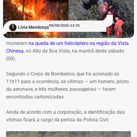
com pagamento em 12 parcelas mensais de R$
1.081.500.
08/08/2026 12:31
Lívia Mendonça
Transporte gratuito para ampliar o
6Acidente de helicóptero na Vista ChineQuatro pessoas
acesso à cultura
morreram
na queda de um helicóptero na região da Vista
Chinesa
, no Alto da Boa Vista, na manhã deste sábado
(08).
De acordo com documentos do processo administrativo,
a ampliação do serviço foi motivada pela limitação da
Segundo o Corpo de Bombeiros, que foi acionado às
estrutura anterior. A própria secretaria registra que a
11h11 para a ocorrência, as vítimas — um homem, piloto
contratação vigente já não atendia à demanda do
da aeronave, e três mulheres, passageiras — foram
Passaporte Cultural, justificando o reforço no transporte
encontradas carbonizadas.
para atender ao crescimento do programa.
Ainda de acordo com a corporação, a identificação das
A legislação estabelece que até 40% dos recursos
vítimas ficará a cargo da perícia da Polícia Civil.
destinados ao fomento cultural sejam aplicados na
capital, garantindo que pelo menos 60% sejam
direcionados ao interior e às demais regiões fluminenses.