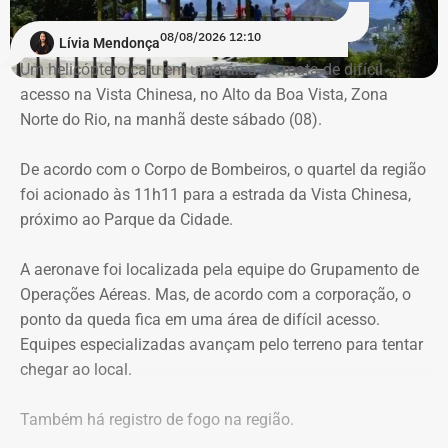
mobilizados.
08/08/2026 12:10
Lívia Mendonça
Para dar apoio às buscas do Corpo de Bombeiros, o
Um helicóptero caiu em uma área de mata de difícil
ICMBio informou que um pequeno e restrito trecho da
acesso na Vista Chinesa, no Alto da Boa Vista, Zona
Estrada da Vista Chinesa, em frente ao pagode chinês da
Norte do Rio, na manhã deste sábado (08).
Vista Chinesa, foi interditado. A Vista Chinesa fica dentro
do Parque Nacional da Tijuca
De acordo com o Corpo de Bombeiros, o quartel da região
foi acionado às 11h11 para a estrada da Vista Chinesa,
próximo ao Parque da Cidade.
A aeronave foi localizada pela equipe do Grupamento de
Operações Aéreas. Mas, de acordo com a corporação, o
ponto da queda fica em uma área de difícil acesso.
Equipes especializadas avançam pelo terreno para tentar
chegar ao local.
Também há registro de fogo na região.