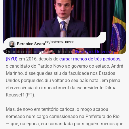
Centro
prévia, por plebiscito, às populações dos municípios
envolvidos.
A região da Pequena África recebe neste sábado (8), a
partir das 14h, a 5ª edição da FliSamba. O evento ocupa
‘Agora faça esse vídeo chegar em
a Casa Savana, na Rua Camerino, 162, Centro. A
Laje do Muriaé’
programação gratuita reúne shows, feira de
08/08/2026 08:00
Berenice Seara
empreendedorismo, lançamentos de livros e debates
O candidato termina o vídeo com um pedido aos
Quando explicou porque deixou a
New York University
sobre carnaval e memória
seguidores: “Agora faça esse vídeo chegar em Laje do
(NYU)
em 2016, depois de
cursar menos de três períodos,
Muriaé”.
o candidato do Partido Novo ao governo do estado, André
O destaque musical fica por conta das apresentações de
Marinho, disse que desistiu da faculdade nos Estados
Marina Iris e do tradicional grupo Terreiro de Crioulo, além
A estratégia coloca o pequeno município do Noroeste
Unidos porque decidiu voltar ao seu país natal, em plena
de homenagens emocionantes a Teresa Cristina, Milton
Fluminense no centro de uma provocação eleitoral
efervescência do impeachment da ex-presidente Dilma
Manhães e ao mestre Candeia. A entrada é franca e com
incomum: ao invés de prometer levar recursos ou
Rousseff (PT).
classificação livre.
investimentos para a cidade, o candidato defende que ela
simplesmente deixe de existir.
Mas, de novo em território carioca, o moço acabou
nomeado num cargo comissionado na Prefeitura do Rio
— que, na época, era comandada por ninguém menos que