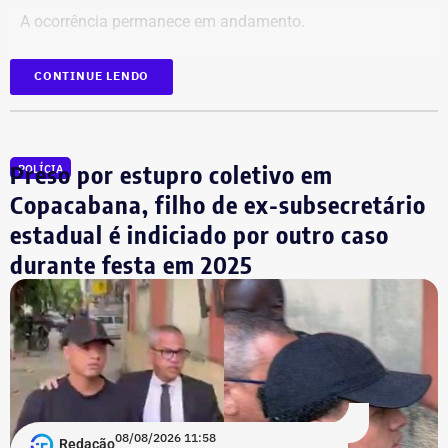
A ocorrência permanece em andamento.
*Em atualização
CONTINUE LENDO
Preso por estupro coletivo em
POLÍCIA
Copacabana, filho de ex-subsecretário
estadual é indiciado por outro caso
durante festa em 2025
08/08/2026 11:58
Redação