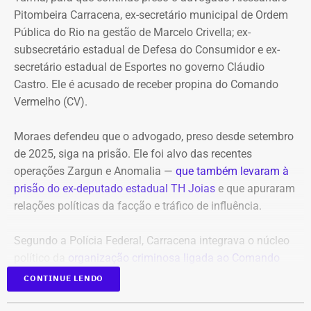
Ministério Público do Rio (MPRJ) uma notícia de fato que
Pitombeira Carracena, ex-secretário municipal de Ordem
apontava um possível estupro contra uma adolescente de
Pública do Rio na gestão de Marcelo Crivella; ex-
17 anos durante o pré-carnaval deste ano.
subsecretário estadual de Defesa do Consumidor e ex-
secretário estadual de Esportes no governo Cláudio
A investigação está em andamento e tramita sob sigilo.
Castro. Ele é acusado de receber propina do Comando
Vermelho (CV).
A audiência do caso de estupro coletivo em Copacabana,
que ocorreria na sexta-feira (07), foi adiada para a
Moraes defendeu que o advogado, preso desde setembro
próxima quinta-feira (13).
de 2025, siga na prisão. Ele foi alvo das recentes
operações Zargun e Anomalia —
que também levaram à
Com informações do portal “g1”.
prisão do ex-deputado estadual TH Joias
e que apuraram
relações políticas da facção e tráfico de influência.
Segundo a Polícia Federal, Carracena integrava o núcleo
político da
organização criminosa ligada ao Comando
Vermelho
e repassava informações privilegiadas sobre
CONTINUE LENDO
operações policiais em áreas comandadas pela facção.