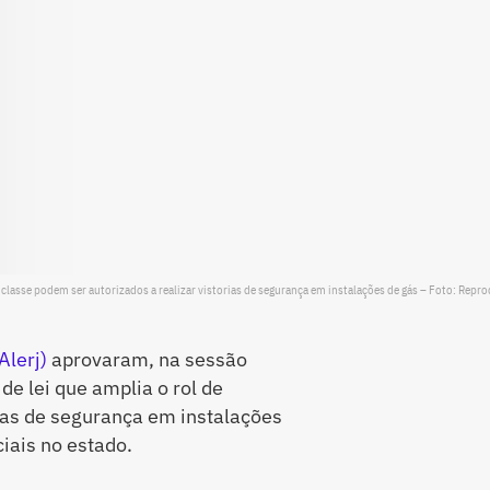
 classe podem ser autorizados a realizar vistorias de segurança em instalações de gás – Foto: Repr
Alerj)
aprovaram, na sessão
 de lei que amplia o rol de
rias de segurança em instalações
iais no estado.