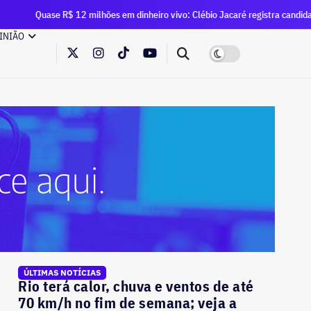
$ 12 milhões em dinheiro vivo: Clébio Jacaré registra candidatura à Câmara 
INIÃO
ÚLTIMAS NOTÍCIAS
Rio terá calor, chuva e ventos de até
70 km/h no fim de semana; veja a