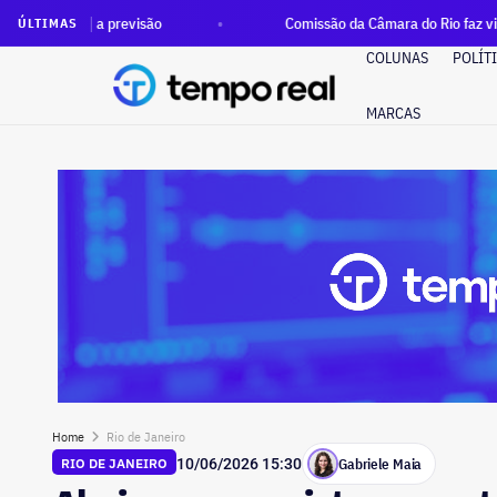
a previsão
Comissão da Câmara do Rio faz visita às mais de 
ÚLTIMAS
COLUNAS
POLÍT
MARCAS
Home
Rio de Janeiro
Gabriele Maia
RIO DE JANEIRO
10/06/2026 15:30