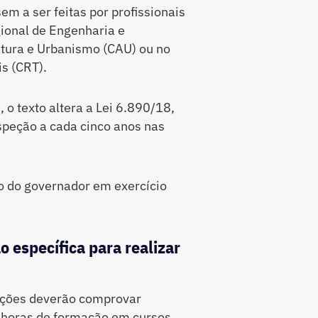
m a ser feitas por profissionais
gional de Engenharia e
etura e Urbanismo (CAU) ou no
s (CRT).
, o texto altera a Lei 6.890/18,
speção a cada cinco anos nas
o do governador em exercício
o específica para realizar
peções deverão comprovar
4 horas de formação em cursos