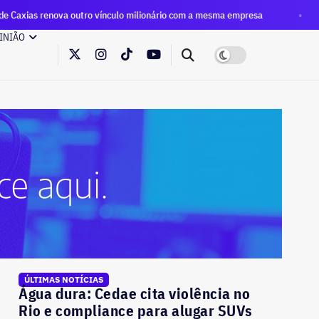
ro vínculo milionário com a mesma empresa
Eleições 2026: 
INIÃO
ÚLTIMAS NOTÍCIAS
Água dura: Cedae cita violência no
Rio e compliance para alugar SUVs