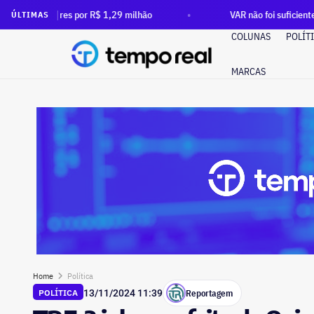
r R$ 1,29 milhão
VAR não foi suficiente: após ordem do TCE
ÚLTIMAS
COLUNAS
POLÍT
MARCAS
Home
Política
Reportagem
POLÍTICA
13/11/2024 11:39