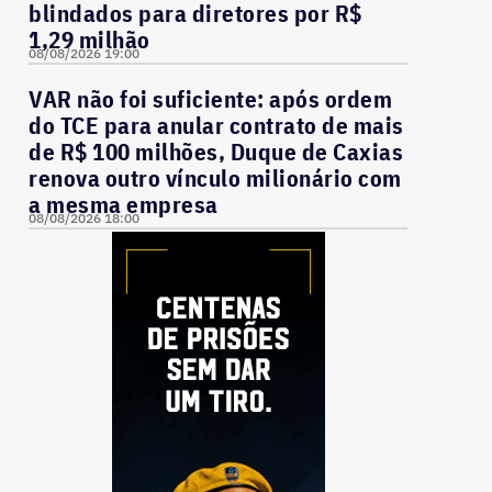
blindados para diretores por R$
1,29 milhão
08/08/2026 19:00
VAR não foi suficiente: após ordem
do TCE para anular contrato de mais
de R$ 100 milhões, Duque de Caxias
renova outro vínculo milionário com
a mesma empresa
08/08/2026 18:00