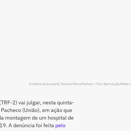
A prefeita de Quissamã, Maria de Fátima Pacheco - Foto: Reprodução/Redes s
TRF-2) vai julgar, nesta quinta-
a Pacheco (União), em ação que
da montagem de um hospital de
9. A denúncia foi feita
pelo