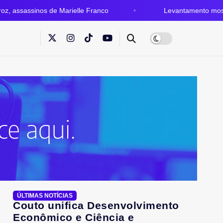
de Marielle Franco
Levantamento mostra força da hote
ÚLTIMAS NOTÍCIAS
Couto unifica Desenvolvimento
Econômico e Ciência e