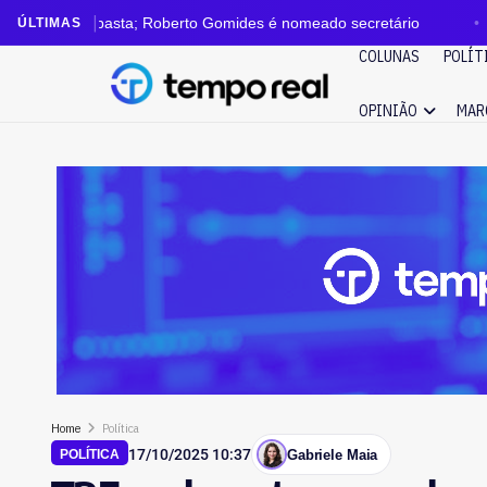
asta; Roberto Gomides é nomeado secretário
Justiça 
ÚLTIMAS
COLUNAS
POLÍT
OPINIÃO
MAR
Home
Política
17/10/2025 10:37
Gabriele Maia
POLÍTICA