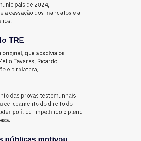
municipais de 2024,
e a cassação dos mandatos e a
anos.
 do TRE
original, que absolvia os
ello Tavares, Ricardo
ão e a relatora,
nto das provas testemunhais
ou cerceamento do direito do
der político, impedindo o pleno
fesa.
as públicas motivou