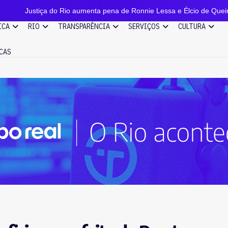
do Rio aumenta pena de Ronnie Lessa e Élcio de Queiroz, assassinos 
ICA
RIO
TRANSPARÊNCIA
SERVIÇOS
CULTURA
CAS