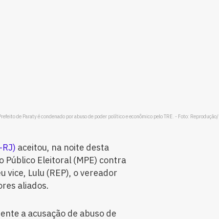
Prefeito de Paraty é condenado por abuso de poder político e econômico pelo TRE. - Foto: Reprodução
-RJ)
aceitou, na noite desta
o Público Eleitoral (MPE) contra
eu vice, Lulu (REP), o vereador
ores aliados.
dente a acusação de abuso de