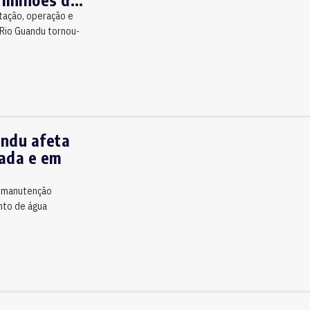
tação, operação e
Rio Guandu tornou-
ndu afeta
xada e em
a manutenção
nto de água