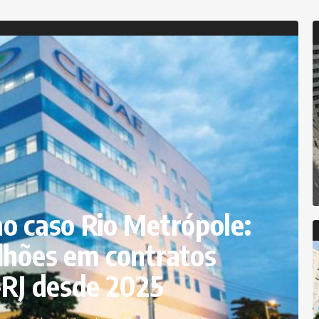
o caso Rio Metrópole:
lhões em contratos
-RJ desde 2025