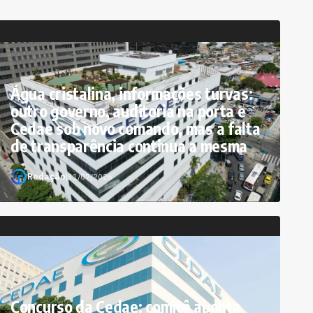
Água cristalina, informações turvas:
outro governo, auditoria na porta e
Cedae sob novo comando, mas a falta
de transparência continua a mesma
Redação
|
31/07/2026
Concurso da Cedae: comitê aponta