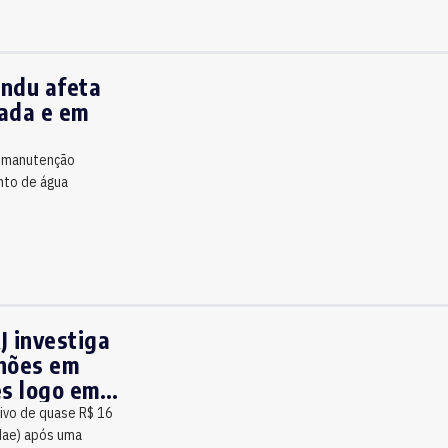
ndu afeta
xada e em
a manutenção
nto de água
J investiga
lhões em
es logo em
tivo de quase R$ 16
dae) após uma