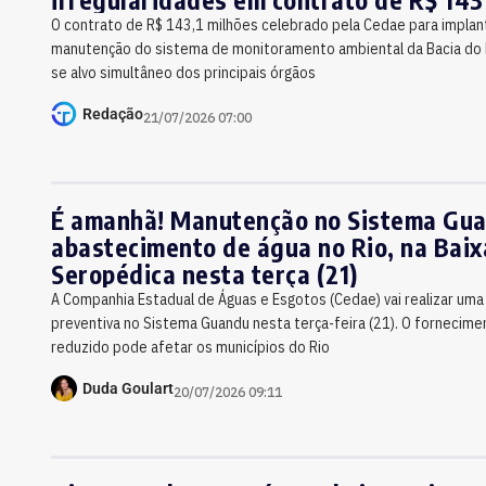
Cedae
O contrato de R$ 143,1 milhões celebrado pela Cedae para implan
manutenção do sistema de monitoramento ambiental da Bacia do 
se alvo simultâneo dos principais órgãos
Redação
21/07/2026 07:00
É amanhã! Manutenção no Sistema Gua
abastecimento de água no Rio, na Bai
Seropédica nesta terça (21)
A Companhia Estadual de Águas e Esgotos (Cedae) vai realizar um
preventiva no Sistema Guandu nesta terça-feira (21). O fornecime
reduzido pode afetar os municípios do Rio
Duda Goulart
20/07/2026 09:11