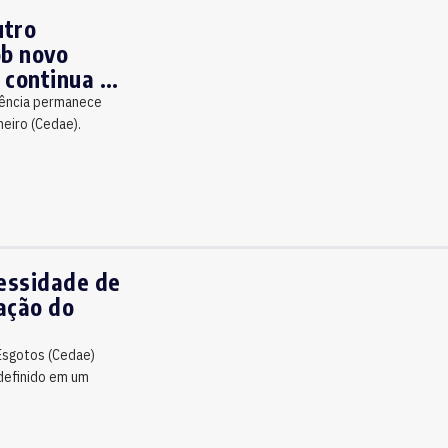
utro
ob novo
 continua a
arência permanece
eiro (Cedae).
essidade de
ação do
Esgotos (Cedae)
 definido em um