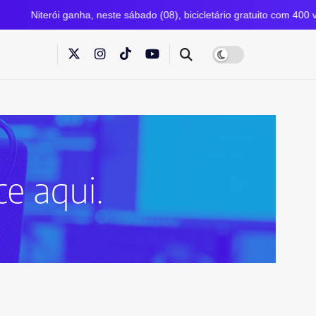
 neste sábado (08), bicicletário gratuito com 400 vagas ao lado do cat