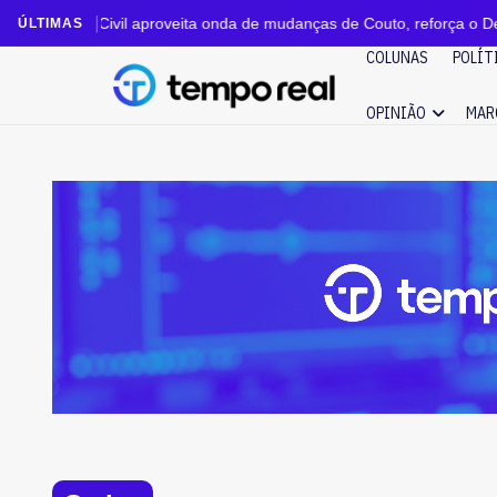
roveita onda de mudanças de Couto, reforça o Detran e abre nova frent
ÚLTIMAS
COLUNAS
POLÍT
OPINIÃO
MAR