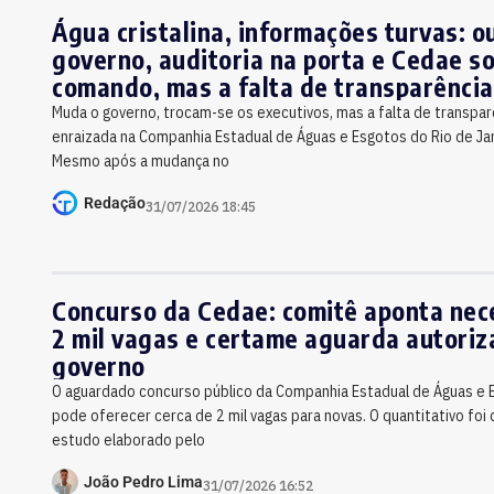
Água cristalina, informações turvas: o
governo, auditoria na porta e Cedae s
comando, mas a falta de transparência
mesma
Muda o governo, trocam-se os executivos, mas a falta de transp
enraizada na Companhia Estadual de Águas e Esgotos do Rio de Jan
Mesmo após a mudança no
Redação
31/07/2026 18:45
Concurso da Cedae: comitê aponta nec
2 mil vagas e certame aguarda autoriz
governo
O aguardado concurso público da Companhia Estadual de Águas e 
pode oferecer cerca de 2 mil vagas para novas. O quantitativo foi
estudo elaborado pelo
João Pedro Lima
31/07/2026 16:52