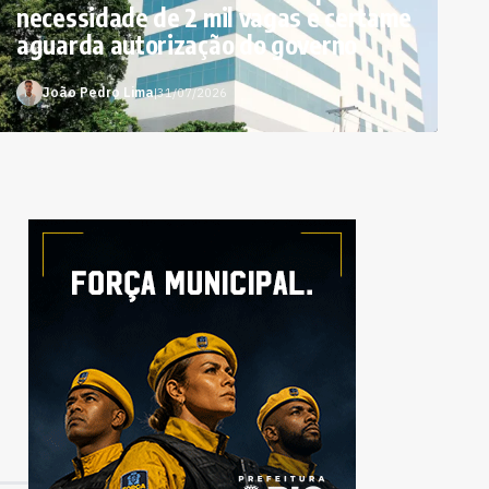
necessidade de 2 mil vagas e certame
aguarda autorização do governo
João Pedro Lima
|
31/07/2026