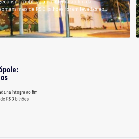
consult, publicada na íntegra ao fim da
somam mais de R$ 3 bilhões foram levadas ao...
ópole:
tos
da na íntegra ao fim
de R$ 3 bilhões