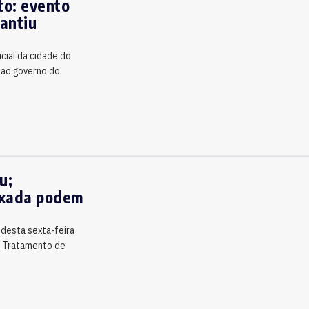
to: evento
rantiu
cial da cidade do
a ao governo do
u;
ixada podem
desta sexta-feira
e Tratamento de