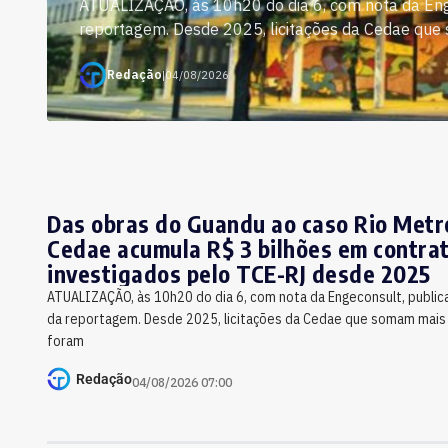
ATUALIZAÇÃO, às 10h20 do dia 6, com nota da Enge
reportagem. Desde 2025, licitações da Cedae que 
Redação
|
04/08/2026
Das obras do Guandu ao caso Rio Metr
Cedae acumula R$ 3 bilhões em contra
investigados pelo TCE-RJ desde 2025
ATUALIZAÇÃO, às 10h20 do dia 6, com nota da Engeconsult, publica
da reportagem. Desde 2025, licitações da Cedae que somam mais 
foram
Redação
04/08/2026 07:00