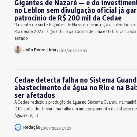
Gigantes de Nazaré — e do investimen
no Leblon sem divulgação oficial já ga
patrocínio de R$ 200 mil da Cedae
O evento de surfe Gigantes de Nazaré, que integra o calendário ofi
Rio desde 2023, já garantiu o patrocínio de uma estatual vinculad
estado
João Pedro Lima
12/07/2026 19:00
Cedae detecta falha no Sistema Guand
abastecimento de água no Rio e na Ba
ser afetados
A Cedae reduziu a produção de água no Sistema Guandu, na manhã 
(10), após identificar uma falha em um equipamento da Estação d
Água (ETA). O
Redação
10/07/2026 14:29