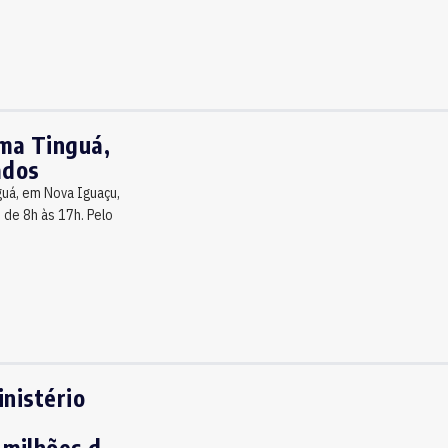
ma Tinguá,
ados
uá, em Nova Iguaçu,
o de 8h às 17h. Pelo
inistério
 milhões da