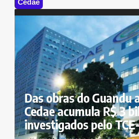
Cedae
Das obras do Guandu a
Cedae acumula R$ 3 bi
investigados pelo TCE