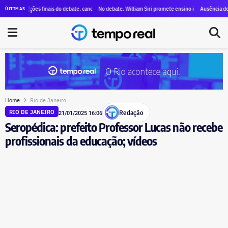
es a Paes, menções a Bacellar e propostas para segurança e educação
ações finais do debate, candidatos destacam propostas, citam mudanças e voltam a criticar ausê
No debate, William Siri promete ensino integral nas escolas do es
Ausência de Paes e li
ÚLTIMAS
Home
Rio de Janeiro
Redação
RIO DE JANEIRO
21/01/2025 16:06
Seropédica: prefeito Professor Lucas não recebe
profissionais da educação; vídeos