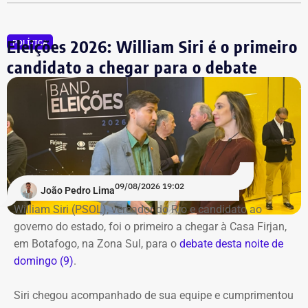
Instagram
do TEMPO REAL.
Eleições 2026: William Siri é o primeiro
POLÍTICA
candidato a chegar para o debate
09/08/2026 19:02
João Pedro Lima
William Siri (PSOL), vereador do Rio e candidato ao
governo do estado, foi o primeiro a chegar à Casa Firjan,
em Botafogo, na Zona Sul, para o
debate desta noite de
domingo (9)
.
Siri chegou acompanhado de sua equipe e cumprimentou