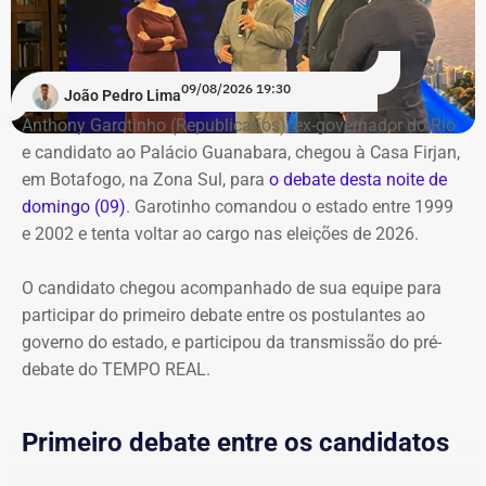
especial do TEMPO REAL pelo Instagram do portal, com
transmissão e atualizações nos Stories. Estamos ao vivo
com o pré-debate desde às 19h.
Acompanhe pelo link.
09/08/2026 19:30
João Pedro Lima
Anthony Garotinho (Republicanos), ex-governador do Rio
e candidato ao Palácio Guanabara, chegou à Casa Firjan,
em Botafogo, na Zona Sul, para
o debate desta noite de
domingo (09)
. Garotinho comandou o estado entre 1999
e 2002 e tenta voltar ao cargo nas eleições de 2026.
O candidato chegou acompanhado de sua equipe para
participar do primeiro debate entre os postulantes ao
governo do estado, e participou da transmissão do pré-
debate do TEMPO REAL.
Primeiro debate entre os candidatos