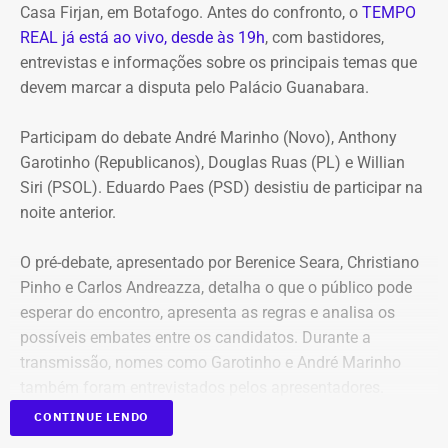
Casa Firjan, em Botafogo. Antes do confronto, o
TEMPO
REAL já está ao vivo, desde às 19h
, com bastidores,
entrevistas e informações sobre os principais temas que
devem marcar a disputa pelo Palácio Guanabara.
Participam do debate André Marinho (Novo), Anthony
Garotinho (Republicanos), Douglas Ruas (PL) e Willian
Siri (PSOL). Eduardo Paes (PSD) desistiu de participar na
noite anterior.
O pré-debate, apresentado por Berenice Seara, Christiano
Pinho e Carlos Andreazza, detalha o que o público pode
esperar do encontro, apresenta as regras e analisa os
possíveis embates entre os candidatos. Durante a
transmissão, nomes como Garotinho e André Marinho
também foram entrevistados pelos apresentadores.
CONTINUE LENDO
Acompanhe a cobertura especial pelo YouTube e