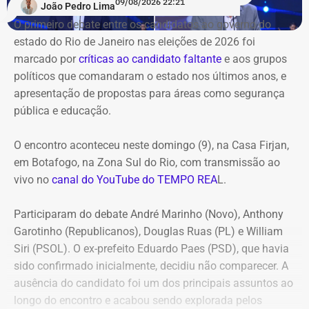
09/08/2026 22:21
João Pedro Lima
O primeiro debate entre os candidatos ao governo do
estado do Rio de Janeiro nas eleições de 2026 foi
marcado por
críticas ao candidato faltante
e aos grupos
políticos que comandaram o estado nos últimos anos, e
apresentação de propostas para áreas como segurança
pública e educação.
O encontro aconteceu neste domingo (9), na Casa Firjan,
em Botafogo, na Zona Sul do Rio, com transmissão ao
vivo no
canal do YouTube do TEMPO REA
L.
Participaram do debate André Marinho (Novo), Anthony
Garotinho (Republicanos), Douglas Ruas (PL) e William
Siri (PSOL). O ex-prefeito Eduardo Paes (PSD), que havia
sido confirmado inicialmente, decidiu não comparecer. A
ausência do candidato foi um dos principais assuntos ao
longo do encontro e acabou sendo explorada pelos