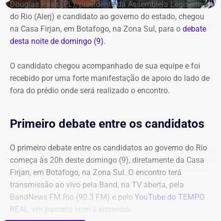
Douglas Ruas (PL), presidente da Assembleia Legislativa
do Rio (Alerj) e candidato ao governo do estado, chegou
na Casa Firjan, em Botafogo, na Zona Sul, para o
debate
desta noite de domingo (9)
.
O candidato chegou acompanhado de sua equipe e foi
recebido por uma forte manifestação de apoio do lado de
fora do prédio onde será realizado o encontro.
Primeiro debate entre os candidatos
O primeiro debate entre os candidatos ao governo do Rio
começa às 20h deste domingo (9), diretamente da Casa
Firjan, em Botafogo, na Zona Sul. O encontro terá
transmissão ao vivo pela Band, na TV aberta, pela
BandNews FM Rio (90.3 FM) e pelo
YouTube do TEMPO
REAL
, em parceria com a emissora.