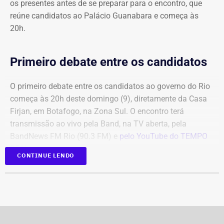
os presentes antes de se preparar para o encontro, que
reúne candidatos ao Palácio Guanabara e começa às
20h.
Primeiro debate entre os candidatos
O primeiro debate entre os candidatos ao governo do Rio
começa às 20h deste domingo (9), diretamente da Casa
Firjan, em Botafogo, na Zona Sul. O encontro terá
transmissão ao vivo pela Band, na TV aberta, pela
BandNews FM Rio (90.3 FM) e
pelo YouTube do TEMPO
REAL
, em parceria com a emissora.
CONTINUE LENDO
Participam do debate André Marinho (Novo), Anthony
Garotinho (Republicanos), Douglas Ruas (PL) e Willian
Siri (PSOL). O candidato Eduardo Paes (PSD) informou
na noite anterior que não iria comparecer.