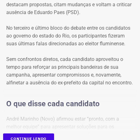
destacam propostas, citam mudanças e voltam a criticar
protagonizaram uma espécie de dobradinha, utilizando
ausência de Eduardo Paes (PSD).
suas perguntas para abrir espaço para o outro apresentar
e explicar seu plano de governo. O terceiro e último bloco
No terceiro e último bloco do debate entre os candidatos
foi
reservado às considerações finais
.
ao governo do estado do Rio, os participantes fizeram
suas últimas falas direcionadas ao eleitor fluminense.
Ausência de Paes e caso Bacellar
dominam primeiro bloco
Sem confrontos diretos, cada candidato aproveitou o
tempo para reforçar as principais bandeiras de sua
Logo na primeira rodada, a ausência de Eduardo Paes
campanha, apresentar compromissos e, novamente,
dividiu espaço com as referências ao ex-presidente da
alfinetar a ausência do ex-prefeito da capital no encontro.
Assembleia Legislativa do Rio (Alerj), Rodrigo Bacellar,
que está preso por suspeita de vazar uma operação
O que disse cada candidato
policial.
André Marinho (Novo) afirmou estar “pronto, com a
A primeira menção a Bacellar foi feita por William Siri
melhor equipe” para apresentar soluções para os
(PSOL), que questionou Douglas Ruas (PL) sobre uma
problemas do estado e prometeu melhorar a qualidade de
declaração anterior em que o candidato havia defendido
CONTINUE LENDO