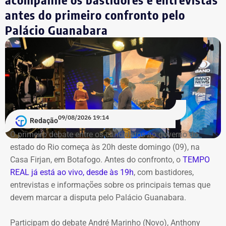
O público também poderá acompanhar a cobertura
antes do primeiro confronto pelo
especial do TEMPO REAL pelo Instagram do portal, com
Palácio Guanabara
transmissão e atualizações nos Stories. Estamos ao vivo
com o pré-debate desde às 19h.
Acompanhe pelo link.
09/08/2026 19:14
Redação
O primeiro debate entre os candidatos ao governo do
estado do Rio começa às 20h deste domingo (09), na
Casa Firjan, em Botafogo. Antes do confronto, o
TEMPO
REAL já está ao vivo, desde às 19h
, com bastidores,
entrevistas e informações sobre os principais temas que
devem marcar a disputa pelo Palácio Guanabara.
Participam do debate André Marinho (Novo), Anthony