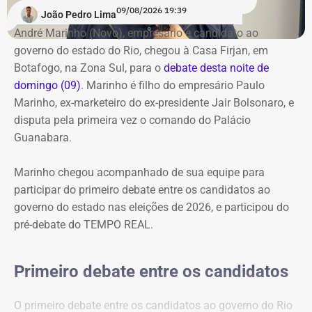
Siri (PSOL). O candidato Eduardo Paes (PSD) informou
09/08/2026 19:39
também terão uma nova rodada de confrontos com
João Pedro Lima
na noite anterior que não iria comparecer.
temas livres, seguindo o mesmo controle de tempo por
André Marinho (Novo), empresário e candidato ao
cronômetro.
governo do estado do Rio, chegou à Casa Firjan, em
Acompanhe a cobertura especial do TEMPO REAL pelo
Botafogo, na Zona Sul, para o
debate desta noite de
Instagram do portal, com transmissão e atualizações nos
O debate marca a estreia do TEMPO REAL na cobertura
domingo (09)
. Marinho é filho do empresário Paulo
Stories, e ao vivo pelo YouTube.
de uma eleição estadual. O portal já havia acompanhado
Marinho, ex-marketeiro do ex-presidente Jair Bolsonaro, e
as eleições municipais de 2024 em todo o estado do Rio
disputa pela primeira vez o comando do Palácio
e, agora, amplia a cobertura para a disputa pelo governo
Guanabara.
fluminense.
Marinho chegou acompanhado de sua equipe para
Acompanhe a transmissão e a cobertura em tempo real
participar do primeiro debate entre os candidatos ao
do primeiro debate entre os candidatos ao governo do
governo do estado nas eleições de 2026, e participou do
Rio.
pré-debate do TEMPO REAL.
Primeiro debate entre os candidatos
O primeiro debate entre os candidatos ao governo do Rio