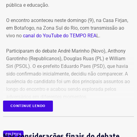
pública e educação.
O encontro aconteceu neste domingo (9), na Casa Firjan,
em Botafogo, na Zona Sul do Rio, com transmissão ao
vivo no
canal do YouTube do TEMPO REA
L.
Participaram do debate André Marinho (Novo), Anthony
Garotinho (Republicanos), Douglas Ruas (PL) e William
Siri (PSOL). O ex-prefeito Eduardo Paes (PSD), que havia
sido confirmado inicialmente, decidiu não comparecer. A
ausência do candidato foi um dos principais assuntos ao
longo do encontro e acabou sendo explorada pelos
adversários em diferentes momentos.
CONTINUE LENDO
O debate foi mediado pela jornalista Adriana Araújo e
dividido em três blocos. No primeiro, os candidatos
responderam à uma pergunta em comum e, em seguida,
Nas considerações finais do debate,
POLÍTICA
houve os confrontos diretos.