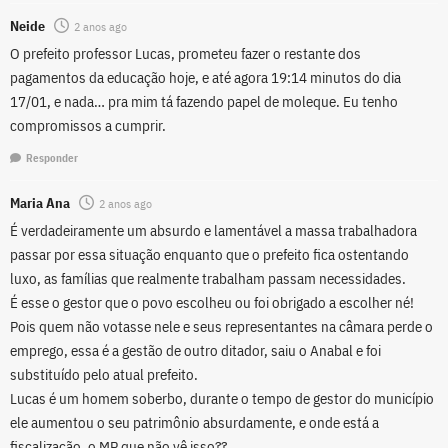
Neide
2 anos ago
O prefeito professor Lucas, prometeu fazer o restante dos
pagamentos da educação hoje, e até agora 19:14 minutos do dia
17/01, e nada… pra mim tá fazendo papel de moleque. Eu tenho
compromissos a cumprir.
Responder
Maria Ana
2 anos ago
É verdadeiramente um absurdo e lamentável a massa trabalhadora
passar por essa situação enquanto que o prefeito fica ostentando
luxo, as famílias que realmente trabalham passam necessidades.
É esse o gestor que o povo escolheu ou foi obrigado a escolher né!
Pois quem não votasse nele e seus representantes na câmara perde o
emprego, essa é a gestão de outro ditador, saiu o Anabal e foi
substituído pelo atual prefeito.
Lucas é um homem soberbo, durante o tempo de gestor do município
ele aumentou o seu patrimônio absurdamente, e onde está a
fiscalização, o MP que não vê isso??.