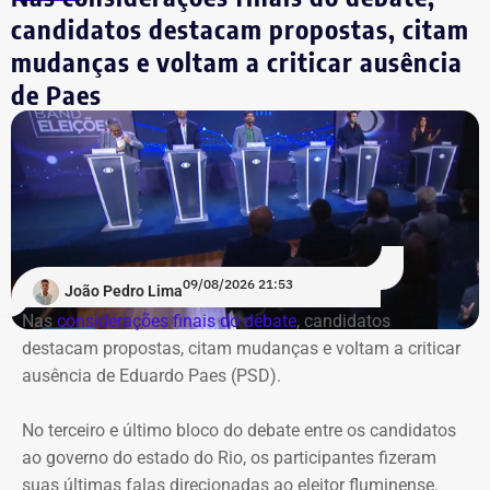
candidatos destacam propostas, citam
No segundo, os participantes responderam a
perguntas
mudanças e voltam a criticar ausência
feitas por jornalistas
, a partir de temas previamente
de Paes
contextualizados, seguido de mais uma rodada de
perguntas diretas. Vale destacar que nas duas rodadas
em que os candidatos se questionavam, os postulantes
ao Palácio Guanabara seguiram a mesma ordem de
quem pergunta a quem.
Pela ordem das perguntas entre si, a impressão foi de que
09/08/2026 21:53
João Pedro Lima
os candidatos evitaram direcionar questionamentos a
Nas
considerações finais do debate
, candidatos
Garotinho, enquanto Douglas Ruas e André Marinho
destacam propostas, citam mudanças e voltam a criticar
protagonizaram uma espécie de dobradinha, utilizando
ausência de Eduardo Paes (PSD).
suas perguntas para abrir espaço para o outro apresentar
e explicar seu plano de governo. O terceiro e último bloco
No terceiro e último bloco do debate entre os candidatos
foi
reservado às considerações finais
.
ao governo do estado do Rio, os participantes fizeram
suas últimas falas direcionadas ao eleitor fluminense.