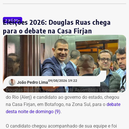
Participam do debate André Marinho (Novo), Anthony
Garotinho (Republicanos), Douglas Ruas (PL) e Willian
Eleições 2026: Douglas Ruas chega
POLÍTICA
Siri (PSOL). O candidato Eduardo Paes (PSD) informou
para o debate na Casa Firjan
na noite anterior que não iria comparecer.
O público também poderá acompanhar a cobertura
especial do TEMPO REAL pelo Instagram do portal, com
transmissão e atualizações nos Stories. Estamos ao vivo
com o pré-debate desde às 19h.
Acompanhe pelo link.
09/08/2026 19:22
João Pedro Lima
Douglas Ruas (PL), presidente da Assembleia Legislativa
do Rio (Alerj) e candidato ao governo do estado, chegou
na Casa Firjan, em Botafogo, na Zona Sul, para o
debate
desta noite de domingo (9)
.
O candidato chegou acompanhado de sua equipe e foi