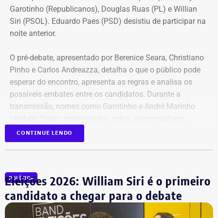
Garotinho (Republicanos), Douglas Ruas (PL) e Willian
Siri (PSOL). Eduardo Paes (PSD) desistiu de participar na
noite anterior.
O pré-debate, apresentado por Berenice Seara, Christiano
Pinho e Carlos Andreazza, detalha o que o público pode
esperar do encontro, apresenta as regras e analisa os
possíveis embates entre os candidatos. Durante a
transmissão, nomes como Garotinho e André Marinho
também foram entrevistados pelos apresentadores.
CONTINUE LENDO
Acompanhe a cobertura especial pelo YouTube e
Instagram
do TEMPO REAL.
Eleições 2026: William Siri é o primeiro
POLÍTICA
candidato a chegar para o debate