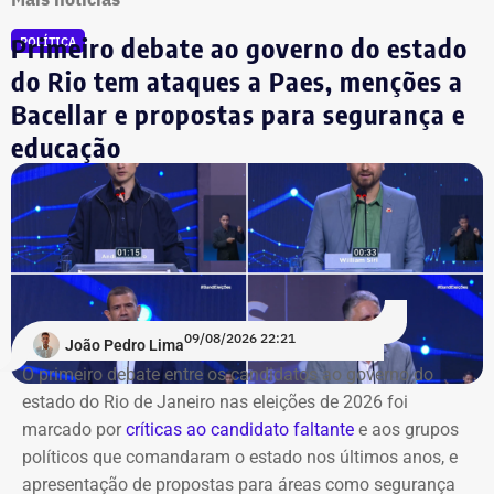
Primeiro debate ao governo do estado
POLÍTICA
do Rio tem ataques a Paes, menções a
Bacellar e propostas para segurança e
educação
09/08/2026 22:21
João Pedro Lima
O primeiro debate entre os candidatos ao governo do
estado do Rio de Janeiro nas eleições de 2026 foi
marcado por
críticas ao candidato faltante
e aos grupos
políticos que comandaram o estado nos últimos anos, e
apresentação de propostas para áreas como segurança