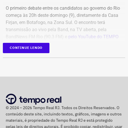
O primeiro debate entre os candidatos ao governo do Rio
começa às 20h deste domingo (9), diretamente da Casa
Firjan, em Botafogo, na Zona Sul. O encontro terá
transmissão ao vivo pela Band, na TV aberta, pela
BandNews FM Rio (90.3 FM) e
pelo YouTube do TEMPO
REAL
, em parceria com a emissora.
CONTINUE LENDO
Participam do debate André Marinho (Novo), Anthony
Garotinho (Republicanos), Douglas Ruas (PL) e Willian
Siri (PSOL). O candidato Eduardo Paes (PSD) informou
na noite anterior que não iria comparecer.
O público também poderá acompanhar a cobertura
especial do TEMPO REAL pelo Instagram do portal, com
© 2024 – 2026 Tempo Real RJ. Todos os Direitos Reservados. O
transmissão e atualizações nos Stories.
conteúdo deste site, incluindo textos, gráficos, imagens e outros
materiais, é propriedade do Tempo Real RJ e está protegido
pelas leis de direitos autorais. É proibido copiar, redistribuir, usar