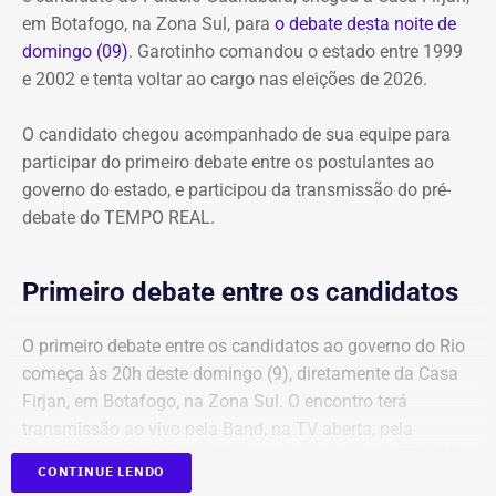
em Botafogo, na Zona Sul, para
o debate desta noite de
domingo (09)
. Garotinho comandou o estado entre 1999
e 2002 e tenta voltar ao cargo nas eleições de 2026.
O candidato chegou acompanhado de sua equipe para
participar do primeiro debate entre os postulantes ao
governo do estado, e participou da transmissão do pré-
debate do TEMPO REAL.
Primeiro debate entre os candidatos
O primeiro debate entre os candidatos ao governo do Rio
começa às 20h deste domingo (9), diretamente da Casa
Firjan, em Botafogo, na Zona Sul. O encontro terá
transmissão ao vivo pela Band, na TV aberta, pela
BandNews FM Rio (90.3 FM) e pelo
YouTube do TEMPO
CONTINUE LENDO
REAL
, em parceria com a emissora.