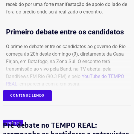
recebido por uma forte manifestação de apoio do lado de
fora do prédio onde será realizado o encontro.
Primeiro debate entre os candidatos
O primeiro debate entre os candidatos ao governo do Rio
começa às 20h deste domingo (9), diretamente da Casa
Firjan, em Botafogo, na Zona Sul. O encontro terá
transmissão ao vivo pela Band, na TV aberta, pela
BandNews FM Rio (90.3 FM) e pelo
YouTube do TEMPO
REAL
, em parceria com a emissora.
CONTINUE LENDO
Participam do debate André Marinho (Novo), Anthony
Garotinho (Republicanos), Douglas Ruas (PL) e Willian
Siri (PSOL). O candidato Eduardo Paes (PSD) informou
na noite anterior que não iria comparecer.
Pré-debate no TEMPO REAL:
POLÍTICA
acompanhe os bastidores e entrevistas