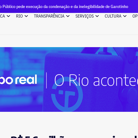
ecução da condenação e da inelegibilidade de Garotinho
Cand
ICA
RIO
TRANSPARÊNCIA
SERVIÇOS
CULTURA
OP