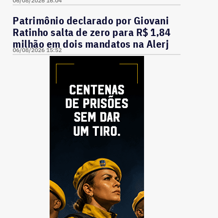
06/08/2026 16:04
Patrimônio declarado por Giovani
Ratinho salta de zero para R$ 1,84
milhão em dois mandatos na Alerj
06/08/2026 15:52