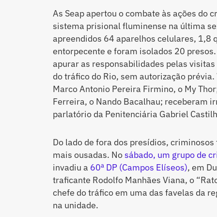
As Seap apertou o combate às ações do c
sistema prisional fluminense na última se
apreendidos 64 aparelhos celulares, 1,8 
entorpecente e foram isolados 20 presos
apurar as responsabilidades pelas visitas
do tráfico do Rio, sem autorização prévia.
Marco Antonio Pereira Firmino, o My Thor
Ferreira, o Nando Bacalhau; receberam ir
parlatório da Penitenciária Gabriel Castilh
Do lado de fora dos presídios, criminoso
mais ousadas. No
sábado, um grupo de cr
invadiu a
60ª DP (Campos Elíseos)
, em Du
traficante Rodolfo Manhães Viana, o “Rat
chefe do tráfico em uma das favelas da r
na unidade.