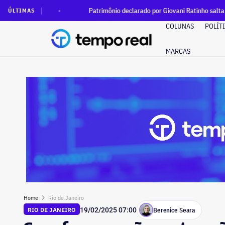
Patrimônio declarado por Giovani Ratinho salta de zero para R
ÚLTIMAS
COLUNAS
POLÍT
MARCAS
Home
Rio de Janeiro
Berenice Seara
RIO DE JANEIRO
19/02/2025 07:00