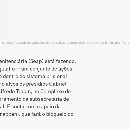
: objetivo é desarticular ações do crime organizado dentro do sistema prisional fluminense -Repr
nitenciária (Seap) está fazendo,
ngulatio — um conjunto de ações
o dentro do sistema prisional
o alvos os presídios Gabriel
Alfredo Trajan, no Complexo de
toramento da subsecretaria de
al. E conta com o apoio da
enappen), que fará o bloqueio do