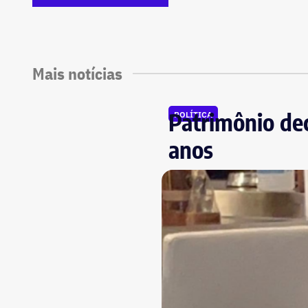
Mais notícias
Patrimônio dec
POLÍTICA
anos