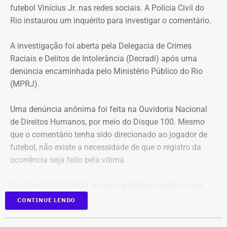
futebol Vinícius Jr. nas redes sociais. A Polícia Civil do
público, a eficiência e a segurança jurídica de suas
Rio instaurou um inquérito para investigar o comentário.
operações.
A investigação foi aberta pela Delegacia de Crimes
Prazos rigorosos para certificação
Raciais e Delitos de Intolerância (Decradi) após uma
denúncia encaminhada pelo Ministério Público do Rio
obrigatória
(MPRJ).
Para evitar falhas de conformidade, a portaria impõe um
Uma denúncia anônima foi feita na Ouvidoria Nacional
cronograma rígido aos nomeados que ainda não
de Direitos Humanos, por meio do Disque 100. Mesmo
possuem a certificação profissional exigida por lei:
que o comentário tenha sido direcionado ao jogador de
futebol, não existe a necessidade de que o registro da
Inscrição no exame: Prova de inscrição em até 90 dias a
ocorrência seja feito pela vítima.
partir da contratação da empresa certificadora;
Conclusão: Obtenção do certificado em, no máximo, 4
O comentário foi feito em uma postagem sobre o jogo
meses;
entre o Real Madrid, time de
Vinícius Jr.
, e o Bayern de
Punição: O descumprimento do prazo resultará no
CONTINUE LENDO
Munique. No jogo, o atleta brasileiro e Joshua Kimmich
afastamento e substituição imediata do servidor.
se envolveram em um lance no qual Vini empurrou o
A reestruturação e a formalização do comitê ocorrem sob