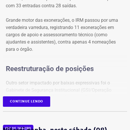
com 33 entradas contra 28 saídas.
Grande motor das exonerações, o IRM passou por uma
verdadeira varredura, registrando 11 exonerações em
cargos de apoio e assessoramento técnico (como
ajudantes e assistentes), contra apenas 4 nomeações
para o órgão.
Reestruturação de posições
Outro setor impactado por baixas expressivas foi o
Gabinete de Segurança Institucional (GSI/Operação
Foco), com 5 exonerações e 3 nomeações.
CONTINUE LENDO
Em contrapartida, o Detran-RJ figurou como o principal
polo receptor de novos quadros no expediente. A Casa
Civil chancelou 6 nomeações diretas para chefias de
Niterói ganha, neste sábado (08),
RIO DE JANEIRO