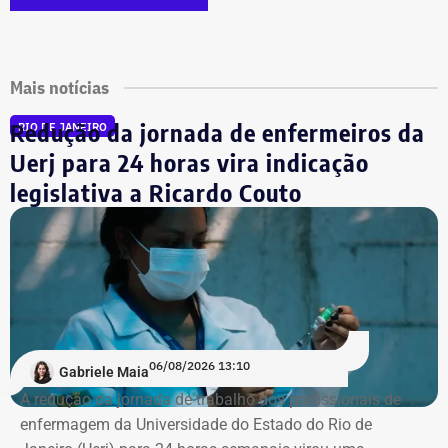
Mais notícias
Redução da jornada de enfermeiros da
RIO DE JANEIRO
Uerj para 24 horas vira indicação
legislativa a Ricardo Couto
06/08/2026 13:10
Gabriele Maia
A redução da jornada de trabalho dos profissionais de
enfermagem da Universidade do Estado do Rio de