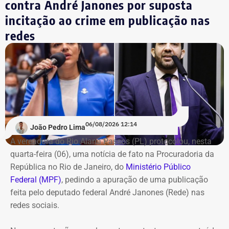
contra André Janones por suposta
incitação ao crime em publicação nas
A ação integra a segunda fase do Programa Tolerância
redes
Zero, voltada ao combate dos depósitos usados para
abastecer o comércio irregular na orla da Zona Sul.
Desde o início da operação, em julho, já foram
interditados seis depósitos em Copacabana, Leme e
Leblon, com a apreensão de 22 toneladas de
equipamentos. A receita estimada, de acordo com o
06/08/2026 12:14
Executivo municipal, iria para organizações criminosas e
João Pedro Lima
chegaria a R$ 975 mil mensais.
A vereadora do Rio Alana Passos (PL) protocolou, nesta
quarta-feira (06), uma notícia de fato na Procuradoria da
A operação começou por volta das 8h30 e reuniu agentes
República no Rio de Janeiro, do
Ministério Público
da Secretaria Municipal de Ordem Pública (Seop),
Federal (MPF)
, pedindo a apuração de uma publicação
Instituto Municipal de Vigilância Sanitária (IVISA-Rio),
feita pelo deputado federal André Janones (Rede) nas
Guarda Municipal, Comlurb, CET-Rio, Defesa Civil,
redes sociais.
Secretaria Municipal de Desenvolvimento Urbano, além