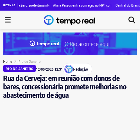
 indicação legislativa a Ricardo Couto
a Zero: prefeitura interdita depósitos ilegais e fecha frigoríficos ligados ao crime no Leblon
Alana Passos entra com ação no MPF contra André Janones por suposta 
Central do Brasil vai ganhar
ÚLTIMAS
Home
Rio de Janeiro
Redação
RIO DE JANEIRO
12/05/2026 12:31
Rua da Cerveja: em reunião com donos de
bares, concessionária promete melhorias no
abastecimento de água