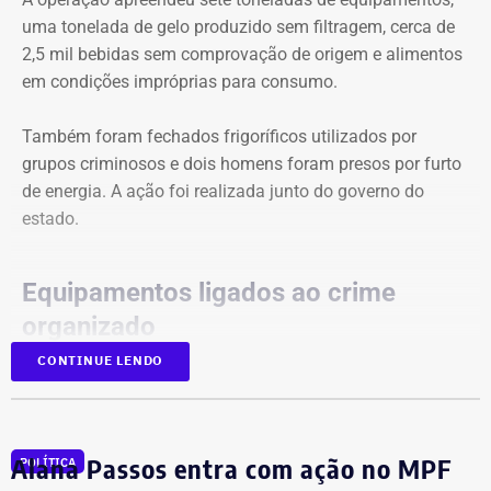
servidores públicos, a mudança depende do envio de um
uma tonelada de gelo produzido sem filtragem, cerca de
projeto de lei pelo governador Ricardo Couto à Alerj, onde
2,5 mil bebidas sem comprovação de origem e alimentos
a proposta ainda precisaria ser discutida e aprovada
em condições impróprias para consumo.
pelos deputados antes de uma eventual sanção.
Também foram fechados frigoríficos utilizados por
grupos criminosos e dois homens foram presos por furto
de energia. A ação foi realizada junto do governo do
estado.
Equipamentos ligados ao crime
organizado
CONTINUE LENDO
Segundo a prefeitura, os equipamentos apreendidos
tinham potencial para gerar cerca de R$ 316 mil por mês
ao crime organizado. Entre os produtos encontrados
Alana Passos entra com ação no MPF
estavam carnes, milho, frutas e condimentos com mofo e
POLÍTICA
presença de insetos.