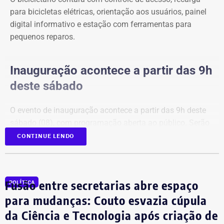
para bicicletas elétricas, orientação aos usuários, painel
digital informativo e estação com ferramentas para
pequenos reparos.
Inauguração acontece a partir das 9h
deste sábado
O evento de inauguração acontece a partir das 9h deste
sábado (08), com programação aberta ao público. Serão
apresentados o funcionamento do bicicletário, os
CONTINUE LENDO
serviços disponíveis e a equipe responsável pela
operação do espaço, incentivando o uso da nova
estrutura por moradores da Região Oceânica, ciclistas e
Fusão entre secretarias abre espaço
POLÍTICA
usuários das barcas.
para mudanças: Couto esvazia cúpula
da Ciência e Tecnologia após criação de
Estrutura e funcionamento