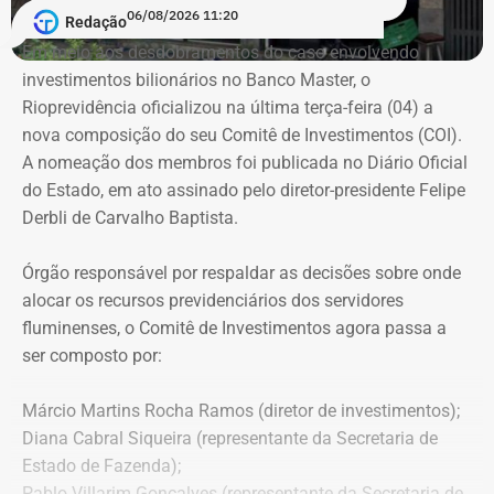
06/08/2026 11:20
Redação
Em meio aos desdobramentos do caso envolvendo
investimentos bilionários no Banco Master, o
Rioprevidência oficializou na última terça-feira (04) a
nova composição do seu Comitê de Investimentos (COI).
A nomeação dos membros foi publicada no Diário Oficial
do Estado, em ato assinado pelo diretor-presidente Felipe
Derbli de Carvalho Baptista.
Órgão responsável por respaldar as decisões sobre onde
alocar os recursos previdenciários dos servidores
fluminenses, o Comitê de Investimentos agora passa a
ser composto por:
Márcio Martins Rocha Ramos (diretor de investimentos);
Diana Cabral Siqueira (representante da Secretaria de
Estado de Fazenda);
Pablo Villarim Gonçalves (representante da Secretaria de