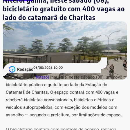
serviços e unidades de atendimento desconcentradas do
bicicletário gratuito com 400 vagas ao
departamento de trânsito, sem registrar nenhuma
lado do catamarã de Charitas
exoneração correspondente nesta leva.
A lista de reforços na estrutura estadual contou ainda
com 4 nomeações na Secretaria de Estado de Fazenda e
4 na Secretaria de Estado do Ambiente e Sustentabilidade
(Seas/Inea), além de preenchimento de vagas
estratégicas de coordenação (nível DAS-8) na Fundação
06/08/2026 10:00
CEPERJ, Seplag e Secretaria de Governo.
Redação
A Prefeitura de
Niterói
inaugura, neste sábado (08), um novo
COM FÁBIO MARTINS.
bicicletário público e gratuito ao lado da Estação do
Catamarã de Charitas. O espaço contará com 400 vagas e
receberá bicicletas convencionais, bicicletas elétricas e
veículos autopropelidos, com exceção dos modelos com
assoalho — segundo a prefeitura, por limitações de espaço.
O bicicletário contará com controle de acesso, recarga