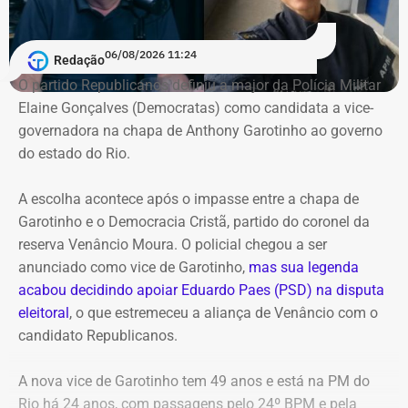
Pedido de investigação
06/08/2026 11:24
Redação
O partido Republicanos definiu a major da Polícia Militar
Na representação enviada ao Ministério Público Federal,
Elaine Gonçalves (Democratas) como candidata a vice-
Alana Passos solicita a abertura de um procedimento
governadora na chapa de Anthony Garotinho ao governo
para apurar a autoria e a materialidade das condutas
do estado do Rio.
atribuídas a André Janones. A vereadora também pede
que, caso sejam encontrados indícios suficientes de
A escolha acontece após o impasse entre a chapa de
crime, sejam adotadas as medidas legais cabíveis,
Garotinho e o Democracia Cristã, partido do coronel da
incluindo o eventual oferecimento de denúncia.
reserva Venâncio Moura. O policial chegou a ser
anunciado como vice de Garotinho,
mas sua legenda
Para embasar o pedido, a parlamentar anexou capturas
acabou decidindo apoiar Eduardo Paes (PSD) na disputa
de tela da publicação e os links das postagens
eleitoral
, o que estremeceu a aliança de Venâncio com o
divulgadas por Janones nas redes sociais.
candidato Republicanos.
A nova vice de Garotinho tem 49 anos e está na PM do
Rio há 24 anos, com passagens pelo 24º BPM e pela