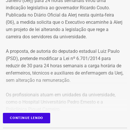
Janeiro (Uerj) para 24 horas semanais virou uma
indicação legislativa ao governador Ricardo Couto.
Publicada no Diário Oficial da Alerj nesta quinta-feira
(06), a medida solicita que o Executivo encaminhe à Alerj
um projeto de lei alterando a legislação que rege a
carreira dos servidores da universidade.
A proposta, de autoria do deputado estadual Luiz Paulo
(PSD), pretende modificar a Lei nº 6.701/2014 para
reduzir de 30 para 24 horas semanais a carga horária de
enfermeiros, técnicos e auxiliares de enfermagem da Uerj,
sem alteração na remuneração.
Os profissionais atuam em unidades da universidade,
como o Hospital Universitário Pedro Ernesto e a
Policlínica Piquet Carneiro.
CONTINUE LENDO
Segundo Luiz Paulo, “a iniciativa busca corrigir uma