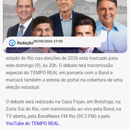
A nova prorrogação contratual
ganha destaque em meio
ao cerco do órgão
contra as contratações do município
com a mesma prestadora de serviços.
Conforme noticiado no último sábado (18)
, o plenário do
TCE determinou, por unanimidade, que a Prefeitura de
08/08/2026 17:00
Redação
Duque de Caxias anule no prazo de 15 dias o contrato
O primeiro encontro entre os candidatos ao ⁠governo do
firmado com a Geo Ambiental para o mesmo fim
estado do Rio nas eleições de 2026 está marcado para
(locação de maquinários e equipamentos). Na ocasião, a
este domingo (9), às 20h. O debate terá transmissão
Corte ordenou também a suspensão imediata dos
especial do TEMPO REAL em parceria com a Band e
pagamentos decorrentes do acordo milionário, que
marcará também a estreia do portal na cobertura de uma
ultrapassava R$ 100 milhões.
eleição estadual.
O acórdão acolheu o voto da conselheira Marianna
O debate será realizado na Casa Firjan, em Botafogo, na
Montebello Willeman, que apontou uma série de
Zona Sul do Rio, com transmissão ao vivo pela Band, na
irregularidades no planejamento da concorrência
TV aberta, pela BandNews FM Rio (90.3 FM) e pelo
eletrônica SRP nº 041/2025 e concluiu que os problemas
YouTube do TEMPO REAL
.
comprometem a competitividade do certame e, além