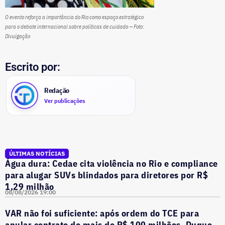
O evento reforça a importância do Rio como espaço estratégico
para o debate internacional sobre políticas de cuidado — Foto:
Divulgação
Escrito por:
Redação
Ver publicações
ÚLTIMAS NOTÍCIAS
Água dura: Cedae cita violência no Rio e compliance
para alugar SUVs blindados para diretores por R$
1,29 milhão
08/08/2026 19:00
VAR não foi suficiente: após ordem do TCE para
anular contrato de mais de R$ 100 milhões, Duque