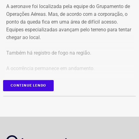
A aeronave foi localizada pela equipe do Grupamento de
Em caráter urgente, antes da apresentação da defesa das
Operações Aéreas. Mas, de acordo com a corporação, o
empresas, a prefeitura solicitou:
ponto da queda fica em uma área de difícil acesso.
Equipes especializadas avançam pelo terreno para tentar
Preservação integral dos registros dos nove perfis;
chegar ao local.
Entrega dos dados de titulares e administradores;
Identificação de anunciantes e financiadores;
Também há registro de fogo na região.
Cruzamento técnico das informações das contas;
Retirada das publicações relacionadas no processo;
A ocorrência permanece em andamento.
Interrupção de anúncios e impulsionamentos;
Suspensão temporária de contas que não fossem
*Em atualização
CONTINUE LENDO
vinculadas a pessoas autênticas;
Proibição de distribuição paga por contas ainda não
identificadas;
Multa diária de R$ 50 mil por obrigação descumprida.
A prefeitura pediu que a multa seja aplicada
separadamente de acordo com o perfil, publicação,
campanha ou conjunto de dados.