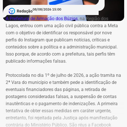
08/08/2026 15:00
Redação
A Prefeitura de Armação dos Búzios
, na Região dos
Lagos, entrou com uma ação civil pública contra a Meta
com o objetivo de identificar os responsável por nove
perfis do Instagram que publicam notícias, críticas e
conteúdos sobre a política e a administração municipal.
Isso porque, de acordo com a prefeitura, tais perfis têm
publicado informações falsas.
Protocolada no dia 1º de julho de 2026, a ação tramita na
2ª Vara do município e também pede a identificação de
eventuais financiadores das páginas, a retirada de
postagens consideradas falsas, a suspensão de contas
inautênticas e o pagamento de indenizações. A primeira
tentativa de obter essas medidas em caráter urgente,
entretanto, foi rejeitada pela Justiça após manifestação
contrária do Ministério Público. São réus a Facebook