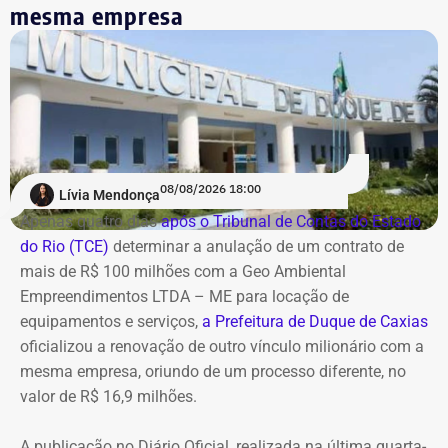
mesma empresa
de governança levou à implementação de ações voltadas
ao combate de práticas consideradas lesivas aos
interesses da companhia. Segundo o documento, esse
cenário expõe os diretores a potenciais represálias,
tornando necessária a utilização de veículos blindados.
A contratação ocorre em
meio ao endurecimento das
ações de compliance da companhia, que recentemente
reforçou auditorias internas em parceria com o GSI e a
08/08/2026 18:00
Lívia Mendonça
Casa Civil.
Apenas quatro dias
após o Tribunal de Contas do Estado
do Rio (TCE)
determinar a anulação de um contrato de
A empresa também destaca que não possui SUVs
mais de R$ 100 milhões com a Geo Ambiental
blindados em sua frota própria, razão pela qual optou
Empreendimentos LTDA – ME para locação de
pela locação dos veículos por meio de adesão à ata do
equipamentos e serviços,
a Prefeitura de Duque de Caxias
GSI.
oficializou a renovação de outro vínculo milionário com a
mesma empresa, oriundo de um processo diferente, no
Os veículos serão destinados exclusivamente aos
valor de R$ 16,9 milhões.
diretores das áreas Financeira (DFI), Jurídica (DJU),
Suprimentos (DSU) e Segurança e Governança (DSG). O
A publicação no Diário Oficial, realizada na última quarta-