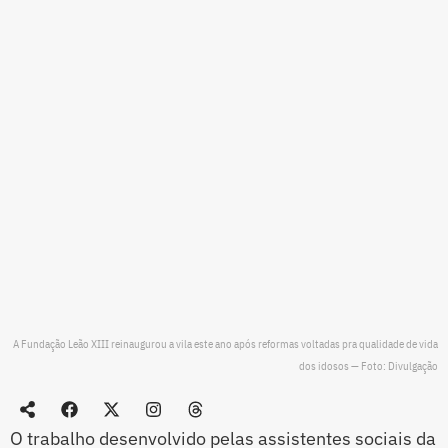
A Fundação Leão XIII reinaugurou a vila este ano após reformas voltadas pra qualidade de vida
dos idosos — Foto: Divulgação
O trabalho desenvolvido pelas assistentes sociais da