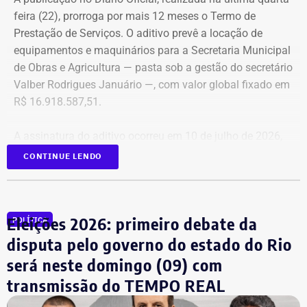
contrato foi firmado com a empresa Rei dos Blindados
feira (22), prorroga por mais 12 meses o Termo de
Locação de Veículos Ltda. e prevê a locação de quatro
Prestação de Serviços. O aditivo prevê a locação de
SUVs zero quilômetro, com blindagem nível III-A, sem
equipamentos e maquinários para a Secretaria Municipal
motorista e sem fornecimento de combustível.
de Obras e Agricultura — pasta sob a gestão do secretário
Valber Rodrigues Januário —, com valor global fixado em
Cada automóvel custará R$ 8.977,78 por mês,
R$ 16.918.587,51.
totalizando um investimento de R$ 1.292.800,32 ao longo
dos três anos de vigência do contrato.
A assinatura do aditivo ocorreu em 10 de julho de 2026,
garantindo a continuidade da prestação de serviços com
CONTINUE LENDO
COM FÁBIO MARTINS
a emissão de uma nota de empenho parcial inicial no
valor de R$ 200 mil.
Eleições 2026: primeiro debate da
POLÍTICA
TCE diz que falhas em outro contrato
disputa pelo governo do estado do Rio
contrariam princípio da Lei de
será neste domingo (09) com
Licitações
transmissão do TEMPO REAL