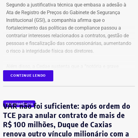
Segundo a justificativa técnica que embasa a adesão à
Ata de Registro de Preços do Gabinete de Segurança
Institucional (GSI), a companhia afirma que o
fortalecimento das políticas de compliance passou a
contrariar interesses relacionados a contratos, gestão de
pessoas e fiscalização das concessionárias, aumentando
o risco à integridade física dos diretores.
Além disso, a Cedae sustenta que a “notória e grave
insegurança pública” no estado, especialmente no
CONTINUE LENDO
município do Rio de Janeiro e na Baixada Fluminense,
reforça a necessidade de proteção aos executivos.
VAR não foi suficiente: após ordem do
TRANSPARÊNCIA
Compliance e violência como
TCE para anular contrato de mais de
justificativa
R$ 100 milhões, Duque de Caxias
renova outro vínculo milionário com a
A estatal afirma que a adoção de medidas mais rígidas