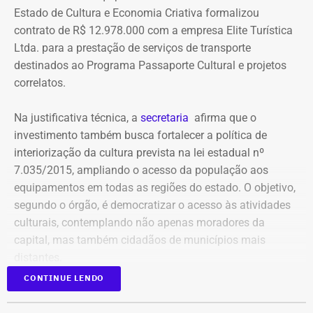
elaborar uma tabela comparativa, indicando se os perfis
Estado de Cultura e Economia Criativa formalizou
compartilham telefones, dispositivos, endereços de IP,
contrato de R$ 12.978.000 com a empresa Elite Turística
administradores, contas de anúncios, meios de
Ltda. para a prestação de serviços de transporte
pagamento ou gerenciadores de negócios.
destinados ao Programa Passaporte Cultural e projetos
correlatos.
Ação também requer anúncios e
Na justificativa técnica, a
secretaria
afirma que o
impulsionamentos e cita morte de
investimento também busca fortalecer a política de
criança como exemplo de fake news
interiorização da cultura prevista na lei estadual nº
7.035/2015, ampliando o acesso da população aos
As 31 publicações relacionadas pela prefeitura tratam de
equipamentos em todas as regiões do estado. O objetivo,
assuntos diversos. A lista inclui manchetes sobre prisões
segundo o órgão, é democratizar o acesso às atividades
na Assembleia Legislativa, supostos acordos políticos,
culturais, contemplando não apenas moradores da
sucessão municipal, alterações no Fundo Municipal do
capital, mas também cidadãos de municípios mais
Declaração de bens de Bernardo Rossi em 2014 — Foto:
Meio Ambiente, royalties, regularização fundiária,
distantes.
Reprodução/Divulgacand
fiscalização urbana, lixo, uniformes escolares, número de
CONTINUE LENDO
secretarias e relações do prefeito Alexandre Martins com
Publicado no Diário Oficial do Estado, o contrato nº
outras figuras políticas.
06/2026 prevê a operação contínua de transporte de