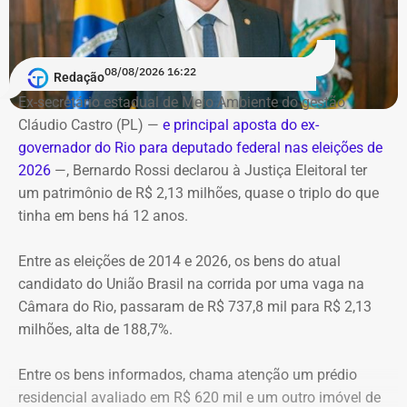
O helicóptero explodiu ao cair na encosta, e chamas se
Debate entre candidatos ao governo do estado do Rio de
alastraram pela mata. De acordo com o Corpo de
Janeiro
Bombeiros, agentes especializados em combate a
08/08/2026 16:22
Redação
Data: domingo, 09 de agosto de 2026
incêndios florestais foram mobilizados e conseguiram
Horário: 20h
Ex-secretário estadual de Meio Ambiente do gestão
controlar o fogo.
Transmissão: Canal Band, BandNews FM e YouTube do
Cláudio Castro (PL) —
e principal aposta do ex-
TEMPO REAL
governador do Rio para deputado federal nas eleições de
A operação mobilizou cerca de 40 militares, 11 viaturas e
Pré-hora: 19h, com cobertura especial pelo YouTube do
2026
—, Bernardo Rossi declarou à Justiça Eleitoral ter
4 unidades operacionais.
TEMPO REAL
um patrimônio de R$ 2,13 milhões, quase o triplo do que
tinha em bens há 12 anos.
Com informações do portal “g1”.
Entre as eleições de 2014 e 2026, os bens do atual
candidato do União Brasil na corrida por uma vaga na
Câmara do Rio, passaram de R$ 737,8 mil para R$ 2,13
milhões, alta de 188,7%.
Entre os bens informados, chama atenção um prédio
residencial avaliado em R$ 620 mil e um outro imóvel de