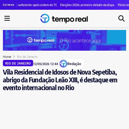
ara alugar SUVs blindados para diretores por R$ 1,29 milhão
i suficiente: após ordem do TCE para anular contrato de mais de R$ 100 milhões, Duque de Caxia
Eleições 2026: primeiro debate da disputa pelo governo do est
Piloto brasileiro e t
ÚLTIMAS
Home
Rio de Janeiro
Redação
RIO DE JANEIRO
12/05/2026 12:44
Vila Residencial de Idosos de Nova Sepetiba,
abrigo da Fundação Leão XIII, é destaque em
evento internacional no Rio