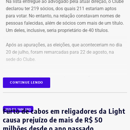
Na lista entregue ao advogado pela atual direção, o Clube
declarou ter 219 sócios, dos quais 211 estariam aptos
para votar. No entanto, na relação constavam nomes de
pessoas falecidas, além de sócios com mais de um título.
Um deles, inclusive, seria proprietário de 40 títulos.
Após as apurações, as eleições, que aconteceriam no dia
20 de julho, foram remarcadas para 22 de agosto, na
sede do Clube.
Nova eleição acontece após quase
CONTINUE LENDO
três décadas sob a mesma gestão
A decisão é resultado de uma ação movida
por dois
Furto de cabos em religadores da Light
sócios que denunciaram o cenário de deterioração e a
RIO DE JANEIRO
ausência de eleições desde 1998. A tradicional área de
causa prejuízo de mais de R$ 50
lazer com cerca de 12 mil metros quadrados tem vistas
milhões desde o ano passado