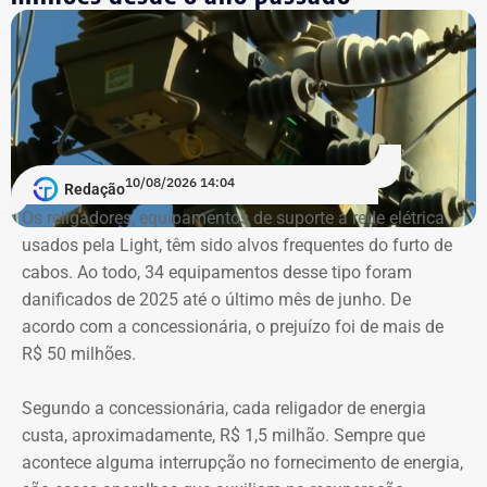
para o Cristo Redentor, Lagoa e Praia do Leblon.
O Clube foi fundado na década de 1970 e luta — há um
bom tempo — para superar uma crise institucional
prolongada.
Com informações do colunista Ancelmo Gois, do Jornal
10/08/2026 14:04
Redação
“O Globo”.
Os religadores, equipamentos de suporte à rede elétrica
usados pela Light, têm sido alvos frequentes do furto de
cabos. Ao todo, 34 equipamentos desse tipo foram
danificados de 2025 até o último mês de junho. De
acordo com a concessionária, o prejuízo foi de mais de
R$ 50 milhões.
Segundo a concessionária, cada religador de energia
custa, aproximadamente, R$ 1,5 milhão. Sempre que
acontece alguma interrupção no fornecimento de energia,