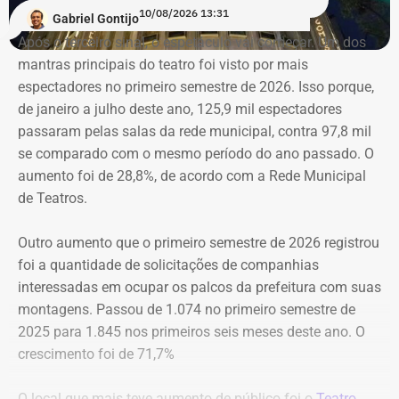
Outros nomes que confirmaram presença na audiência
10/08/2026 13:31
Gabriel Gontijo
são o deputado federal Reimont (PT), e representantes do
Após o terceiro sinal, o espetáculo vai começar. Um dos
Sindinformal, do Movimento Unidos dos Camelôs
mantras principais do teatro foi visto por mais
(MUCA), lideranças das praias e membros do Núcleo de
espectadores no primeiro semestre de 2026. Isso porque,
Trabalhadores Ambulantes do PTRJ, inaugurado
de janeiro a julho deste ano, 125,9 mil espectadores
recentemente. Foram convidados ainda, o prefeito
passaram pelas salas da rede municipal, contra 97,8 mil
Eduardo Cavaliere (PSD), o secretário municipal de
se comparado com o mesmo período do ano passado. O
Ordem Pública, Marcus Belchior, o subprefeito da Zona
aumento foi de 28,8%, de acordo com a Rede Municipal
Sul, Pedro Angelito e associações de moradores da
de Teatros.
região.
Outro aumento que o primeiro semestre de 2026 registrou
Desde o dia 16 de julho, a prefeitura do Rio passou a
foi a quantidade de solicitações de companhias
atuar de forma permanente para combater a atuação do
interessadas em ocupar os palcos da prefeitura com suas
comércio ambulante nas orlas do Leme, Copacabana,
montagens. Passou de 1.074 no primeiro semestre de
Ipanema e Leblon, na Zona Sul da cidade.
2025 para 1.845 nos primeiros seis meses deste ano. O
crescimento foi de 71,7%
O local que mais teve aumento de público foi o
Teatro