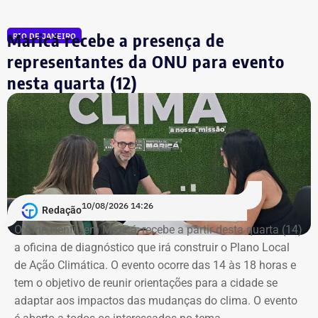
representam uma forma segura de obtenção de renda.
Guanabara.
Maricá recebe a presença de
RIO DE JANEIRO
Proteção às crianças e adolescentes
representantes da ONU para evento
nesta quarta (12)
Outro destaque da publicação é a proteção de crianças e
adolescentes. A cartilha lembra que a participação de
menores de 18 anos em apostas online é proibida por lei
e orienta pais e responsáveis sobre sinais de alerta que
podem indicar exposição precoce a esse tipo de
conteúdo.
10/08/2026 14:26
A iniciativa também aborda os impactos das apostas na
Redação
saúde mental e nas relações familiares, apresentando
O Cine Henfil, em Maricá, recebe a partir desta quarta (14)
informações sobre a ludopatia, transtorno reconhecido
a oficina de diagnóstico que irá construir o Plano Local
pela Organização Mundial da Saúde (OMS), e orientações
de Ação Climática. O evento ocorre das 14 às 18 horas e
para pessoas que enfrentam dificuldade em controlar o
tem o objetivo de reunir orientações para a cidade se
hábito de apostar.
adaptar aos impactos das mudanças do clima. O evento