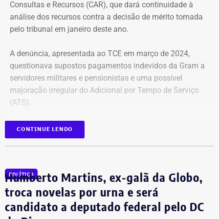
Consultas e Recursos (CAR), que dará continuidade à
análise dos recursos contra a decisão de mérito tomada
pelo tribunal em janeiro deste ano.
A denúncia, apresentada ao TCE em março de 2024,
questionava supostos pagamentos indevidos da Gram a
servidores militares e pensionistas e uma possível
majoração irregular do Adicional por Tempo de Serviço
(ATS).
CONTINUE LENDO
Tribunal considerou ilegal pagamento
da Gram a parte dos pensionistas
Humberto Martins, ex-galã da Globo,
Em janeiro, o TCE-RJ considerou ilegal o pagamento da
POLÍTICA
Gram a pensionistas especiais cujos instituidores
troca novelas por urna e será
morreram antes da entrada em vigor da Lei Estadual nº
candidato a deputado federal pelo DC
9.537/2021.