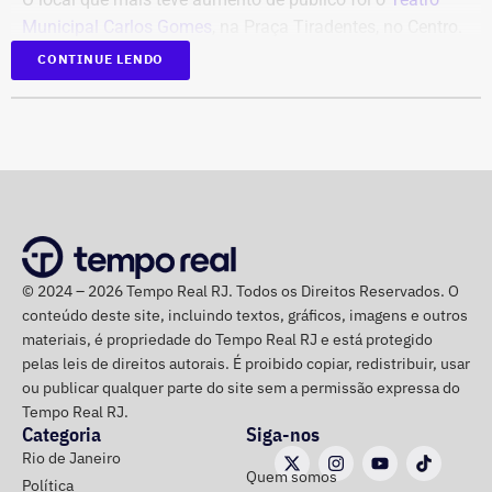
Municipal Carlos Gomes
, na Praça Tiradentes, no Centro.
A casa teve até o momento 50.854 espectadores, o
CONTINUE LENDO
equivalente a 40,37% de todo o público da rede no
período.
Produtora analisa possíveis motivos
que explicam aumento do público
Produta cultural com mais de 20 anos de experiência,
© 2024 – 2026 Tempo Real RJ. Todos os Direitos Reservados. O
Marta Caminha acredita que o crescimento se deve
conteúdo deste site, incluindo textos, gráficos, imagens e outros
graças aos seguintes fatores: modernização dos teatros
materiais, é propriedade do Tempo Real RJ e está protegido
municipais, mais editais de fomento direto, valores mais
pelas leis de direitos autorais. É proibido copiar, redistribuir, usar
baixos de ingresso e variação no tipo de
ou publicar qualquer parte do site sem a permissão expressa do
espetáculo/apresentação. Mas estes não são os únicos
Tempo Real RJ.
Categoria
Siga-nos
motivos.
Rio de Janeiro
Quem somos
Política
“Esse crescimento, na minha análise, também se deve ao