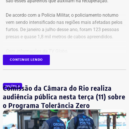
são esses aparelhos que auxiliam na recuperação.
De acordo com a Polícia Militar, o policiamento noturno
vem sendo intensificado nas regiões mais afetadas pelos
furtos. De janeiro a julho desse ano, foram 123 pessoas
presas e quase 1,8 mil metros de cabos apreendidos.
Com informações da TV Globo.
CONTINUE LENDO
Comissão da Câmara do Rio realiza
POLÍTICA
audiência pública nesta terça (11) sobre
o Programa Tolerância Zero