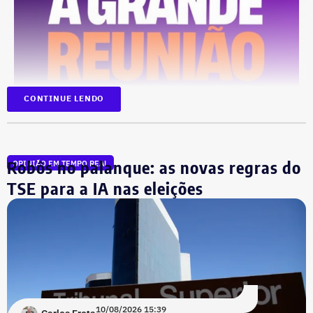
CONTINUE LENDO
Robôs no palanque: as novas regras do
OPINIÃO EM TEMPO REAL
TSE para a IA nas eleições
10/08/2026 15:39