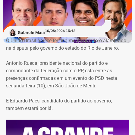
legalidade da transformação da Gram em VPNI e os
efeitos da medida para inativos e pensionistas. Os autos
seguem agora para a CAR, responsável pela análise
técnica do recurso.
10/08/2026 15:42
Gabriele Maia
O União Brasil parece ter finalmente pulado o alambrado
na disputa pelo governo do estado do Rio de Janeiro.
Antonio Rueda, presidente nacional do partido e
comandante da federação com o PP, está entre as
presenças confirmadas em um evento do PSD nesta
segunda-feira (10), em São João de Meriti.
E Eduardo Paes, candidato do partido ao governo,
também estará por lá.