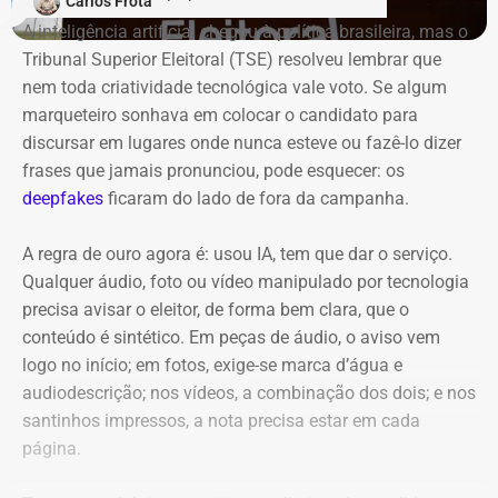
Carlos Frota
A inteligência artificial chegou à política brasileira, mas o
Tribunal Superior Eleitoral (TSE) resolveu lembrar que
nem toda criatividade tecnológica vale voto. Se algum
marqueteiro sonhava em colocar o candidato para
discursar em lugares onde nunca esteve ou fazê-lo dizer
frases que jamais pronunciou, pode esquecer: os
deepfakes
ficaram do lado de fora da campanha.
A regra de ouro agora é: usou IA, tem que dar o serviço.
Qualquer áudio, foto ou vídeo manipulado por tecnologia
A aliança com o PL ficou pelo
precisa avisar o eleitor, de forma bem clara, que o
caminho
conteúdo é sintético. Em peças de áudio, o aviso vem
logo no início; em fotos, exige-se marca d’água e
audiodescrição; nos vídeos, a combinação dos dois; e nos
A Federação União Progressista, formada por União
santinhos impressos, a nota precisa estar em cada
Brasil e PP, estava no caminho de uma aliança com o PL
página.
para a eleição estadual. O acordo colocava Douglas Ruas
(PL) como candidato ao governo, tendo o ex-prefeito de