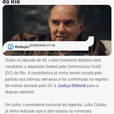
do Rio
A Corte, no entanto, decidiu manter os valores que já
eram recebidos por essas pensionistas. A Gram passou a
ser identificada como Vantagem Pessoal Nominalmente
Identificada (VPNI) e será absorvida por futuros
aumentos ou reajustes.
10/08/2026 17:10
O tribunal também determinou que o estado não conceda
Redação
a Gram a novos pensionistas que estejam nessa
Conhecido pelos papéis de “galã” em novelas da TV
situação.
Globo na década de 90, o ator Humberto Martins será
candidato a deputado federal pelo Democracia Cristã
(DC) do Rio. A candidatura já vinha sendo cotada pelo
Denunciante tentou mudar decisão
partido nas últimas semanas e foi confirmada no registro
sobre pagamento
de nomes enviado pelo DC à
Justiça Eleitoral
para a
disputa eleitoral.
Depois da decisão de janeiro, o denunciante tentou
mudar o entendimento do TCE-RJ. Ele pediu que o
Em julho, o presidente nacional da legenda, João Caldas,
recurso fosse separado do processo original e questionou
já tinha indicado que o ator estaria na nominata.