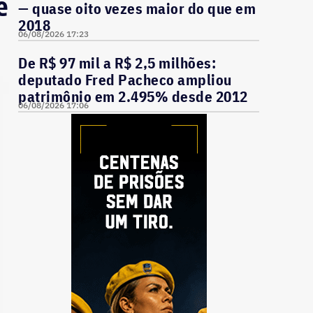
e
— quase oito vezes maior do que em
2018
06/08/2026 17:23
De R$ 97 mil a R$ 2,5 milhões:
deputado Fred Pacheco ampliou
patrimônio em 2.495% desde 2012
06/08/2026 17:06