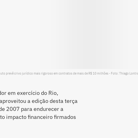
to prevê crivo jurídico mais rigoroso em contratos de mais de R$ 10 milhões - Foto: Thiago Lontra
or em exercício do Rio,
 aproveitou a edição desta terça
 de 2007 para endurecer a
alto impacto financeiro firmados