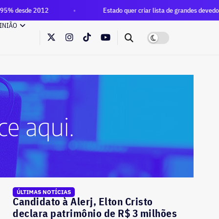
012
Estado quer criar lista de grandes devedores e barrar b
INIÃO
ÚLTIMAS NOTÍCIAS
Candidato à Alerj, Elton Cristo
declara patrimônio de R$ 3 milhões