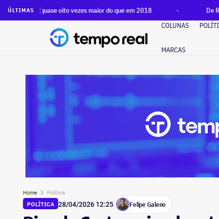
— quase oito vezes maior do que em 2018
De R$ 97 mil a R$
ÚLTIMAS
COLUNAS
POLÍT
MARCAS
Home
Política
Felipe Galeno
POLÍTICA
28/04/2026 12:25