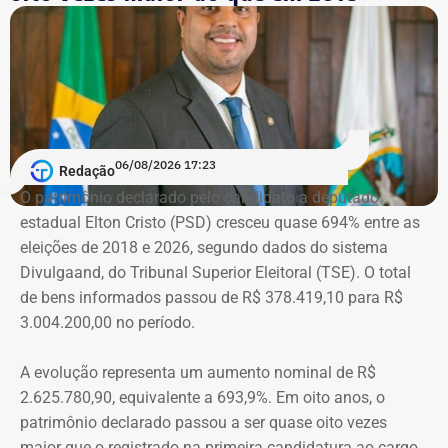
tornou conhecida do público ao filmar as agressões que
sofria do ex-marido, o empresário e ex-diplomata Sérgio
Schiller Thompson-Flores. Em setembro do ano seguinte,
a Justiça do Rio o condenou a três anos de prisão em
regime semiaberto.
Em conversa com o TEMPO REAL RJ, Cristiane analisa o
06/08/2026 17:23
Redação
que ainda falta às mulheres na hora de denunciar os
O patrimônio declarado pelo candidato a deputado
companheiros por violência doméstica.
estadual Elton Cristo (PSD) cresceu quase 694% entre as
eleições de 2018 e 2026, segundo dados do sistema
“Creio que duas coisas ainda impedem as mulheres de
Divulgaand, do Tribunal Superior Eleitoral (TSE). O total
seguirem adiante nesta batalha. A vergonha e o medo.
de bens informados passou de R$ 378.419,10 para R$
Porque é necessário ter mais do que coragem para seguir
3.004.200,00 no período.
adiante no enfrentamento à violência doméstica. Pois
muitas têm medo do agressor sob dois pontos de vista. O
A evolução representa um aumento nominal de R$
primeiro é o temor de continuar viva e estar ao lado do
2.625.780,90, equivalente a 693,9%. Em oito anos, o
agressor. E o outro é o que vai acontecer com ela depois
patrimônio declarado passou a ser quase oito vezes
que a denúncia for feita. Afinal, há o receio que alguma
maior que o registrado na primeira candidatura ao cargo