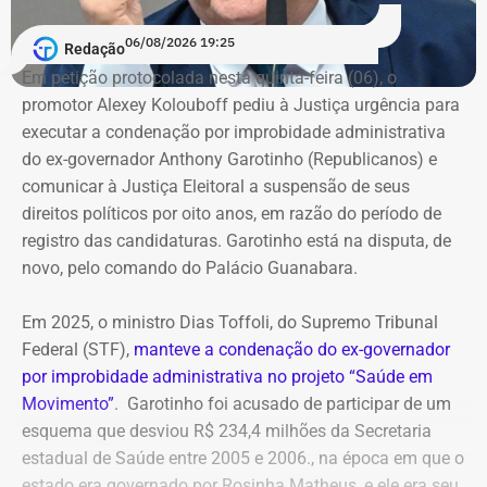
06/08/2026 19:25
Redação
Em petição protocolada nesta quinta-feira (06), o
promotor Alexey Kolouboff pediu à Justiça urgência para
executar a condenação por improbidade administrativa
do ex-governador Anthony Garotinho (Republicanos) e
comunicar à Justiça Eleitoral a suspensão de seus
direitos políticos por oito anos, em razão do período de
registro das candidaturas. Garotinho está na disputa, de
novo, pelo comando do Palácio Guanabara.
Em 2025, o ministro Dias Toffoli, do Supremo Tribunal
Federal (STF),
manteve a condenação do ex-governador
por improbidade administrativa no projeto “Saúde em
Movimento”
. Garotinho foi acusado de participar de um
esquema que desviou R$ 234,4 milhões da Secretaria
estadual de Saúde entre 2005 e 2006., na época em que o
estado era governado por Rosinha Matheus, e ele era seu