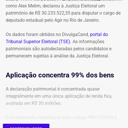
234,4 milhões, chega hoje a R$ 2,55 bilhões. O MP ainda
como Alex Melim, declarou à Justiça Eleitoral um
cobra R$ 778,9 mil de multa civil e R$ 11,9 milhões por
patrimônio de R$ 30.233.522,35 para disputar o cargo de
danos morais coletivos.
deputado estadual pelo Agir no Rio de Janeiro.
Com informações do colunista Lauro Jardim, do jornal “O
Globo”
Os dados foram obtidos no DivulgaCand,
portal do
Tribunal Superior Eleitoral (TSE)
. As informações
patrimoniais são autodeclaradas pelos candidatos e
permanecem sujeitas à análise da Justiça Eleitoral.
Aplicação concentra 99% dos bens
A declaração patrimonial é concentrada quase
integralmente em uma única aplicação de renda fixa,
avaliada em R$ 30 milhões.
O investimento, identificado pelo código PB0122F5GL6,
representa cerca de 99,2% de todo o patrimônio