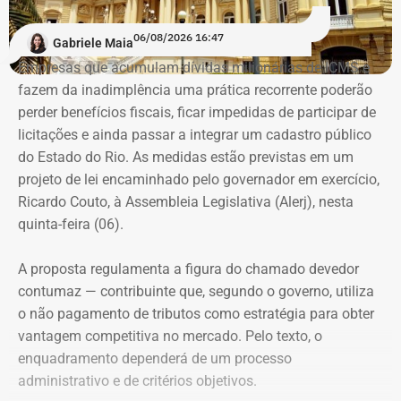
“A ideia de dar aulas especificas para mulheres se
06/08/2026 16:47
Gabriele Maia
defenderem de casos de violência surgiu do encontro
Empresas que acumulam dívidas milionárias de ICMS e
entre a prática do esporte e a observação de uma
fazem da inadimplência uma prática recorrente poderão
demanda real do cotidiano feminino. O principal gatilho
perder benefícios fiscais, ficar impedidas de participar de
que muitas sentem é a constatação do medo. Por isso, os
Evolução do patrimônio declarado por Fred Pacheco à Justiça Eleitoral
licitações e ainda passar a integrar um cadastro público
treinamentos vão além dos socos. O foco principal é a
entre 2012 e 2026, em valores nominais e corrigidos pela inflação (IPCA) –
do Estado do Rio. As medidas estão previstas em um
consciência situacional e a capacidade de reação rápida
Tabela: Imagem gerada por IA
projeto de lei encaminhado pelo governador em exercício,
antes mesmo que o contato físico aconteça”, comenta.
Ricardo Couto, à Assembleia Legislativa (Alerj), nesta
Apesar da recuperação, o valor ainda está 16,3% abaixo,
quinta-feira (06).
em termos nominais, do pico registrado em 2022.
Quando a comparação é feita em valores corrigidos pela
A proposta regulamenta a figura do chamado devedor
inflação, a diferença chega a 30,1%.
contumaz — contribuinte que, segundo o governo, utiliza
o não pagamento de tributos como estratégia para obter
vantagem competitiva no mercado. Pelo texto, o
Patrimônio de Fred Pacheco é
enquadramento dependerá de um processo
composto em sua maioria por
administrativo e de critérios objetivos.