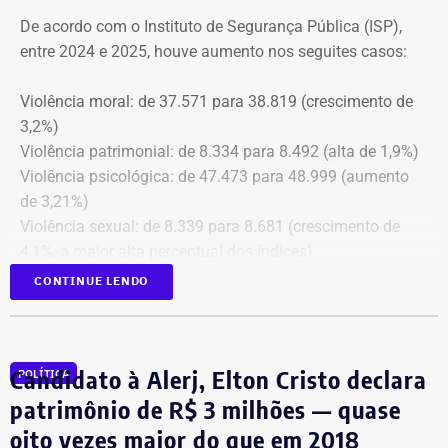
Estado do Rio de Janeiro (MPRJ), para que avalie a
De acordo com o Instituto de Segurança Pública (ISP),
apuração de possíveis ilícitos nas esferas cível e criminal,
entre 2024 e 2025, houve aumento nos seguites casos:
e à Secretaria de Regime Próprio e Complementar do
Ministério da Previdência Social.
Violência moral: de 37.571 para 38.819 (crescimento de
3,2%)
Violência patrimonial: de 8.334 para 8.492 (alta de 1,9%)
Violência psicológica: de 47.473 para 48.999 (aumento
de 3,21%)
Violência sexual: de 8.339 para 8.681 (crescimento de
4,1%, a maior alta percentual dos índices).
A única estatística que apresentou queda foi a de
CONTINUE LENDO
violência física, que passou de 43.743 em 2024 para
43.307 registros no ano seguinte, uma baixa de 1%.
Todas as informações constam na página
ISP Mulher
.
Candidato à Alerj, Elton Cristo declara
POLÍTICA
Símbolo dessa batalha, a atriz e jornalista Cristiane
patrimônio de R$ 3 milhões — quase
Machado vivenciou essa realidade em 2018, quando se
oito vezes maior do que em 2018