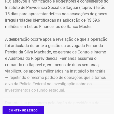
RJ) aprovou a notificação e ex-gestores e conselheiros do
setor de seguros e planos de saúde.
Instituto de Previdência Social de Itaguaí (Itaprevi) terão
15 dias para apresentar defesa nas acusações de graves
irregularidades identificadas na aplicação de R$ 59,6
milhões em Letras Financeiras do Banco Master.
A deliberação ocorre após a revelação de que a operação
foi articulada durante a gestão da advogada Fernanda
Pereira da Silva Machado, ex-gerente de Controle Interno
e Auditoria do Rioprevidência. Fernanda assumiu o
comando do Itaprevi e, em menos de duas semanas,
Declaração de bens de Alex Melim em 2026 — Foto:
viabilizou os aportes milionários na instituição bancária
Reprodução/Divulgacand
— repetindo o mesmo padrão de operações que a tornou
alvo da Polícia Federal na investigação sobre os
investimentos do fundo estadual.
Durante sua passagem pelo órgão de previdência de
Itaguaí, a ex-gerente do Rioprevidência também
nomeou
CONTINUE LENDO