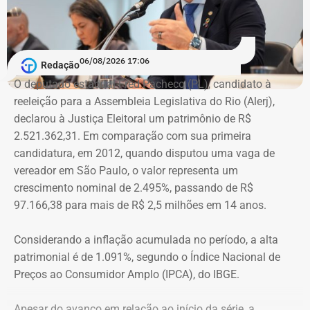
combate. Ou seja, juízes, assistentes sociais e psicólogos
que atuem com as mulheres que são vítimas de
agressões”, argumentou.
06/08/2026 17:06
Redação
Na declaração apresentada em 2018, quando terminou a
A atriz foi a primeira mulher a receber o benefício do
O deputado estadual Fred Pacheco (PL), candidato à
eleição como suplente, Elton Cristo informou possuir três
“botão do pânico”, ferramenta criada em 2019 pela
reeleição para a Assembleia Legislativa do Rio (Alerj),
veículos, um consórcio não contemplado e depósitos em
Polícia Militar do Rio. O objeto é conectado a uma
declarou à Justiça Eleitoral um patrimônio de R$
conta corrente, totalizando R$ 378,4 mil.
tornozeleira eletrônica usada pelo agressor. Em caso de
2.521.362,31. Em comparação com sua primeira
aproximação, a central de monitoramento é acionada e
candidatura, em 2012, quando disputou uma vaga de
Quatro anos depois, nas eleições de 2022, quando voltou
entra em contato com a vítima e o agressor por telefone.
vereador em São Paulo, o valor representa um
a disputar uma vaga na Assembleia Legislativa (Alerj) e
crescimento nominal de 2.495%, passando de R$
novamente ficou como suplente, o patrimônio declarado
97.166,38 para mais de R$ 2,5 milhões em 14 anos.
saltou para R$ 1.658.540,00. Na ocasião, os bens
passaram a incluir um apartamento avaliado em R$ 560
Considerando a inflação acumulada no período, a alta
mil, uma chácara de R$ 400 mil, dois veículos que
patrimonial é de 1.091%, segundo o Índice Nacional de
somavam R$ 647,3 mil e participações societárias em
Preços ao Consumidor Amplo (IPCA), do IBGE.
empresas do ramo de alimentação.
Apesar do avanço em relação ao início da série, a