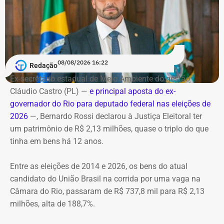
carbonizadas
Serviço
O helicóptero explodiu ao cair na encosta, e chamas se
Debate entre candidatos ao governo do estado do Rio de
alastraram pela mata. De acordo com o Corpo de
Janeiro
Bombeiros, agentes especializados em combate a
08/08/2026 16:22
Redação
Data: domingo, 09 de agosto de 2026
incêndios florestais foram mobilizados e conseguiram
Horário: 20h
Ex-secretário estadual de Meio Ambiente do gestão
controlar o fogo.
Transmissão: Canal Band, BandNews FM e YouTube do
Cláudio Castro (PL) —
e principal aposta do ex-
TEMPO REAL
governador do Rio para deputado federal nas eleições de
A operação mobilizou cerca de 40 militares, 11 viaturas e
Pré-hora: 19h, com cobertura especial pelo YouTube do
2026
—, Bernardo Rossi declarou à Justiça Eleitoral ter
4 unidades operacionais.
TEMPO REAL
um patrimônio de R$ 2,13 milhões, quase o triplo do que
tinha em bens há 12 anos.
Com informações do portal “g1”.
Entre as eleições de 2014 e 2026, os bens do atual
candidato do União Brasil na corrida por uma vaga na
Câmara do Rio, passaram de R$ 737,8 mil para R$ 2,13
milhões, alta de 188,7%.