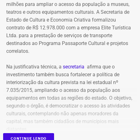
meios de recuperação, contas publicitárias e dados de
milhões para ampliar o acesso da população a museus,
pagamento. Com isso, a Meta também seria obrigada a
teatros e outros equipamentos culturais. A Secretaria de
elaborar uma tabela comparativa, indicando se os perfis
Estado de Cultura e Economia Criativa formalizou
compartilham telefones, dispositivos, endereços de IP,
contrato de R$ 12.978.000 com a empresa Elite Turística
administradores, contas de anúncios, meios de
Ltda. para a prestação de serviços de transporte
pagamento ou gerenciadores de negócios.
destinados ao Programa Passaporte Cultural e projetos
correlatos.
Ação também requer anúncios e
Na justificativa técnica, a
secretaria
afirma que o
impulsionamentos e cita morte de
investimento também busca fortalecer a política de
criança como exemplo de fake news
interiorização da cultura prevista na lei estadual nº
7.035/2015, ampliando o acesso da população aos
As 31 publicações relacionadas pela prefeitura tratam de
equipamentos em todas as regiões do estado. O objetivo,
assuntos diversos. A lista inclui manchetes sobre prisões
segundo o órgão, é democratizar o acesso às atividades
na Assembleia Legislativa, supostos acordos políticos,
culturais, contemplando não apenas moradores da
sucessão municipal, alterações no Fundo Municipal do
capital, mas também cidadãos de municípios mais
Declaração de bens de Bernardo Rossi em 2014 — Foto:
Meio Ambiente, royalties, regularização fundiária,
distantes.
Reprodução/Divulgacand
fiscalização urbana, lixo, uniformes escolares, número de
CONTINUE LENDO