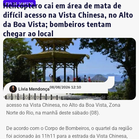
Helicóptero cai em área de mata de
RIO DE JANEIRO
Declaração de bens de Bernardo Rossi em 2020 — Foto:
Globo
Reprodução/Divulgacand
difícil acesso na Vista Chinesa, no Alto
Destroços da aeronave, um Robinson 44, foram
da Boa Vista; bombeiros tentam
localizados pela equipe do Grupamento de Operações
chegar ao local
Aéreas.
Trecho da argumentação da prefeitura de Búzios sobre a respeito da morte
de uma criança de 2 anos — Foto: Reprodução.
Há registro de fogo na região, e militares especializados
em combate a incêndios florestais também foram
mobilizados.
Para dar apoio às buscas do Corpo de Bombeiros, o
08/08/2026 12:10
Lívia Mendonça
ICMBio informou que um pequeno e restrito trecho da
Um helicóptero caiu em uma área de mata de difícil
Estrada da Vista Chinesa, em frente ao pagode chinês da
acesso na Vista Chinesa, no Alto da Boa Vista, Zona
Vista Chinesa, foi interditado. A Vista Chinesa fica dentro
Norte do Rio, na manhã deste sábado (08).
do Parque Nacional da Tijuca
Trecho da argumentação da prefeitura de Búzios sobre a morte de uma
De acordo com o Corpo de Bombeiros, o quartel da região
criança de 2 anos — Foto: Reprodução.
foi acionado às 11h11 para a estrada da Vista Chinesa,