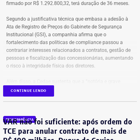
firmado por R$ 1.292.800,32, terá duração de 36 meses.
Segundo a justificativa técnica que embasa a adesão à
Ata de Registro de Preços do Gabinete de Segurança
Institucional (GSI), a companhia afirma que o
fortalecimento das políticas de compliance passou a
contrariar interesses relacionados a contratos, gestão de
pessoas e fiscalização das concessionárias, aumentando
o risco à integridade física dos diretores.
Além disso, a Cedae sustenta que a “notória e grave
insegurança pública” no estado, especialmente no
CONTINUE LENDO
município do Rio de Janeiro e na Baixada Fluminense,
reforça a necessidade de proteção aos executivos.
VAR não foi suficiente: após ordem do
TRANSPARÊNCIA
Compliance e violência como
TCE para anular contrato de mais de
justificativa
R$ 100 milhões, Duque de Caxias