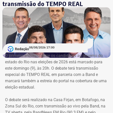
Licitações
transmissão do TEMPO REAL
A nova prorrogação contratual
ganha destaque em meio
ao cerco do órgão
contra as contratações do município
com a mesma prestadora de serviços.
Conforme noticiado no último sábado (18)
, o plenário do
TCE determinou, por unanimidade, que a Prefeitura de
08/08/2026 17:00
Redação
Duque de Caxias anule no prazo de 15 dias o contrato
O primeiro encontro entre os candidatos ao ⁠governo do
firmado com a Geo Ambiental para o mesmo fim
estado do Rio nas eleições de 2026 está marcado para
(locação de maquinários e equipamentos). Na ocasião, a
este domingo (9), às 20h. O debate terá transmissão
Corte ordenou também a suspensão imediata dos
especial do TEMPO REAL em parceria com a Band e
pagamentos decorrentes do acordo milionário, que
marcará também a estreia do portal na cobertura de uma
ultrapassava R$ 100 milhões.
eleição estadual.
O acórdão acolheu o voto da conselheira Marianna
O debate será realizado na Casa Firjan, em Botafogo, na
Montebello Willeman, que apontou uma série de
Zona Sul do Rio, com transmissão ao vivo pela Band, na
irregularidades no planejamento da concorrência
TV aberta, pela BandNews FM Rio (90.3 FM) e pelo