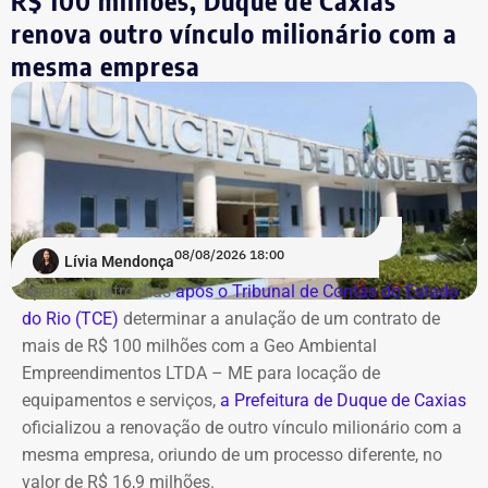
renova outro vínculo milionário com a
A estatal afirma que a adoção de medidas mais rígidas
mesma empresa
de governança levou à implementação de ações voltadas
ao combate de práticas consideradas lesivas aos
interesses da companhia. Segundo o documento, esse
cenário expõe os diretores a potenciais represálias,
tornando necessária a utilização de veículos blindados.
A contratação ocorre em
meio ao endurecimento das
ações de compliance da companhia, que recentemente
reforçou auditorias internas em parceria com o GSI e a
08/08/2026 18:00
Lívia Mendonça
Casa Civil.
Apenas quatro dias
após o Tribunal de Contas do Estado
do Rio (TCE)
determinar a anulação de um contrato de
A empresa também destaca que não possui SUVs
mais de R$ 100 milhões com a Geo Ambiental
blindados em sua frota própria, razão pela qual optou
Empreendimentos LTDA – ME para locação de
pela locação dos veículos por meio de adesão à ata do
equipamentos e serviços,
a Prefeitura de Duque de Caxias
GSI.
oficializou a renovação de outro vínculo milionário com a
mesma empresa, oriundo de um processo diferente, no
Os veículos serão destinados exclusivamente aos
valor de R$ 16,9 milhões.