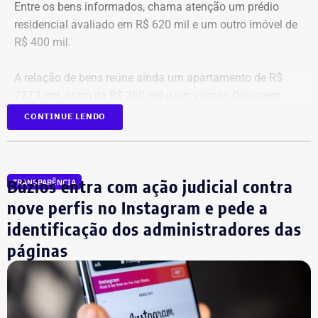
Entre os bens informados, chama atenção um prédio
residencial avaliado em R$ 620 mil e um outro imóvel de
R$ 400 mil.
A relação de bens reúne ainda um apartamento de R$
277,1 mil, outro de R$ 260 mil e um veículo Discovery
D300, ano 2023, declarado por R$ 330 mil. Também
CONTINUE LENDO
aparecem na lista cerca de R$ 177 mil em aplicações e
fundos.
Búzios entra com ação judicial contra
TRANSPARÊNCIA
nove perfis no Instagram e pede a
identificação dos administradores das
páginas