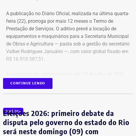
diretores das áreas Financeira (DFI), Jurídica (DJU),
Suprimentos (DSU) e Segurança e Governança (DSG). O
A publicação no Diário Oficial, realizada na última quarta-
contrato foi firmado com a empresa Rei dos Blindados
feira (22), prorroga por mais 12 meses o Termo de
Locação de Veículos Ltda. e prevê a locação de quatro
Prestação de Serviços. O aditivo prevê a locação de
SUVs zero quilômetro, com blindagem nível III-A, sem
equipamentos e maquinários para a Secretaria Municipal
motorista e sem fornecimento de combustível.
de Obras e Agricultura — pasta sob a gestão do secretário
Valber Rodrigues Januário —, com valor global fixado em
Cada automóvel custará R$ 8.977,78 por mês,
R$ 16.918.587,51.
totalizando um investimento de R$ 1.292.800,32 ao longo
dos três anos de vigência do contrato.
A assinatura do aditivo ocorreu em 10 de julho de 2026,
garantindo a continuidade da prestação de serviços com
CONTINUE LENDO
COM FÁBIO MARTINS
a emissão de uma nota de empenho parcial inicial no
valor de R$ 200 mil.
Eleições 2026: primeiro debate da
POLÍTICA
TCE diz que falhas em outro contrato
disputa pelo governo do estado do Rio
contrariam princípio da Lei de
será neste domingo (09) com