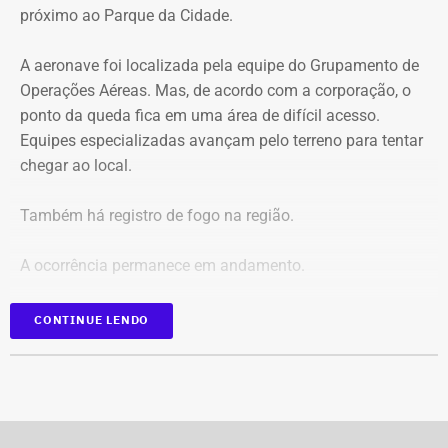
próximo ao Parque da Cidade.
O pedido de Búzios à Justiça
A aeronave foi localizada pela equipe do Grupamento de
Em caráter urgente, antes da apresentação da defesa das
Operações Aéreas. Mas, de acordo com a corporação, o
empresas, a prefeitura solicitou:
ponto da queda fica em uma área de difícil acesso.
Equipes especializadas avançam pelo terreno para tentar
Preservação integral dos registros dos nove perfis;
chegar ao local.
Entrega dos dados de titulares e administradores;
Identificação de anunciantes e financiadores;
Também há registro de fogo na região.
Cruzamento técnico das informações das contas;
Retirada das publicações relacionadas no processo;
A ocorrência permanece em andamento.
Interrupção de anúncios e impulsionamentos;
Suspensão temporária de contas que não fossem
*Em atualização
CONTINUE LENDO
vinculadas a pessoas autênticas;
Proibição de distribuição paga por contas ainda não
identificadas;
Multa diária de R$ 50 mil por obrigação descumprida.
A prefeitura pediu que a multa seja aplicada