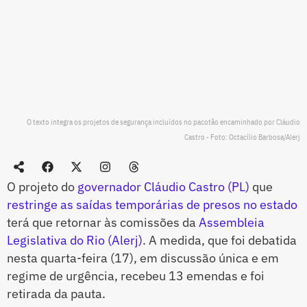
O texto integra os projetos de segurança incluídos no pacotão encaminhado por Cláudio
Castro - Foto: Octacílio Barbosa/Alerj
O projeto do
governador Cláudio Castro (PL)
que
restringe as saídas temporárias de presos no estado
terá que retornar às comissões da
Assembleia
Legislativa do Rio (Alerj)
. A medida, que foi debatida
nesta quarta-feira (17), em discussão única e em
regime de urgência, recebeu 13 emendas e foi
retirada da pauta.