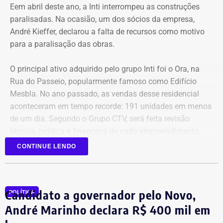
Eem abril deste ano, a Inti interrompeu as construções
paralisadas. Na ocasião, um dos sócios da empresa,
André Kieffer, declarou a falta de recursos como motivo
para a paralisação das obras.
O principal ativo adquirido pelo grupo Inti foi o Ora, na
Rua do Passeio, popularmente famoso como Edifício
Mesbla. No ano passado, as vendas desse residencial
aconteceram em tempo recorde: 191 unidades em menos
de um dia. Segundo o Grupo CTV, será feita revisão
técnica, jurídica e financeira de cada empreendimento,
antes da retomada dos canteiros. Cronogramas de
CONTINUE LENDO
entrega terão novas datas. Também haverá a definição
quanto capital permanecerá protegido para cada obra.
Em junho, o grupo XP concluiu a venda dos créditos para
Candidato a governador pelo Novo,
a Artesanal investimentos.
POLÍTICA
André Marinho declara R$ 400 mil em
*Com informações do jornal O Globo