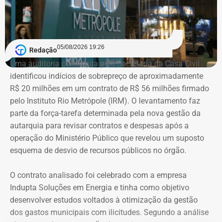
97.555,75.
As declarações de bens são prestadas pelos próprios
candidatos à Justiça Eleitoral e podem considerar os
05/08/2026 19:26
Redação
valores históricos de aquisição dos bens, e não
Uma auditoria conduzida pela Secretaria da Casa Civil
necessariamente seus preços de mercado.
identificou indícios de sobrepreço de aproximadamente
R$ 20 milhões em um contrato de R$ 56 milhões firmado
O crescimento patrimonial, por si só, não indica a
pelo Instituto Rio Metrópole (IRM). O levantamento faz
existência de irregularidades.
parte da força-tarefa determinada pela nova gestão da
autarquia para revisar contratos e despesas após a
operação do Ministério Público que revelou um suposto
esquema de desvio de recursos públicos no órgão.
O contrato analisado foi celebrado com a empresa
Indupta Soluções em Energia e tinha como objetivo
desenvolver estudos voltados à otimização da gestão
dos gastos municipais com ilicitudes. Segundo a análise