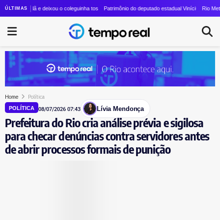
etor paga salários 46% acima da média e emprega mais de 21 mil pessoas
r lã e deixou o coleguinha tosqueado: STF nega pedido de Marco Antônio para voltar ao TC
Patrimônio do deputado estadual Vinícius Cozzolino cresce
Rio Metrópole: aud
ÚLTIMAS
Home
Política
Lívia Mendonça
POLÍTICA
08/07/2026 07:43
Prefeitura do Rio cria análise prévia e sigilosa
para checar denúncias contra servidores antes
de abrir processos formais de punição