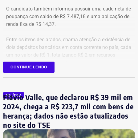
O candidato também informou possuir uma caderneta de
poupança com saldo de R$ 7.487,18 e uma aplicação de
renda fixa de R$ 14,37.
Entre os itens declarados, chama atenção a existência de
dois depósitos bancários em conta corrente no país, cada
um no valor de R$ 1, totalizando R$ 2 em recursos
mantidos em contas correntes.
CONTINUE LENDO
A tenente-coronel da Polícia Militar Erigreyce Monteiro
(Novo), vice na chapa de Marinho, declarou R$ 515 mil
em bens, relativos a um apartamento.
Flávio Valle, que declarou R$ 39 mil em
POLÍTICA
2024, chega a R$ 223,7 mil com bens de
herança; dados não estão atualizados
no site do TSE