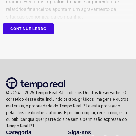
maior devedor de impostos do país e argumenta que
relatórios financeiros apontam um agravamento da
situação econômica da companhia.
CONTINUE LENDO
Segundo o órgão, após registrar faturamento superior a
R$ 1 bilhão por mês em 2025, a empresa sofreu uma
queda contínua nas receitas, chegando a faturamento
praticamente zero no início de 2026.
Ainda de acordo com a procuradoria, o grupo continuou
acumulando prejuízos, manteve elevados custos
operacionais e não apresentou perspectiva de geração de
© 2024 – 2026 Tempo Real RJ. Todos os Direitos Reservados. O
caixa suficiente para sustentar as atividades ou quitar
conteúdo deste site, incluindo textos, gráficos, imagens e outros
suas obrigações.
materiais, é propriedade do Tempo Real RJ e está protegido
pelas leis de direitos autorais. É proibido copiar, redistribuir, usar
Na avaliação do Executivo estadual, a recuperação
ou publicar qualquer parte do site sem a permissão expressa do
judicial deixou de cumprir sua função de permitir a
Tempo Real RJ.
recuperação da empresa.
Categoria
Siga-nos