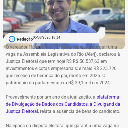
Bens declarados por André Marinho (Novo) à Justiça Eleitoral — Foto:
05/08/2026 18:14
Redação
Reprodução/Divulgacand
O vereador Flávio Valle (PSD), que tenta conseguir uma
vaga na Assembleia Legislativa do Rio (Alerj), declarou à
Justiça Eleitoral que tem hoje R$ R$ 50.537,63 em
investimentos e cotas empresariais; e mais R$ 223.720
que recebeu de herança do pai, morto em 2025. O
patrimônio do parlamentar era R$ 39,1 mil em 2024.
Provavelmente por um erro de atualização, a
plataforma
de Divulgação de Dados dos Candidatos, a Divulgand da
Justiça Eleitoral
, relata a ausência de bens do candidato.
Na época da disputa eleitoral que garantiu uma vaga na