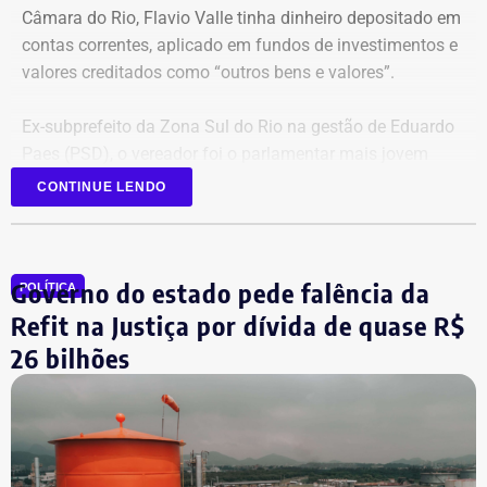
Câmara do Rio, Flavio Valle tinha dinheiro depositado em
contas correntes, aplicado em fundos de investimentos e
valores creditados como “outros bens e valores”.
Ex-subprefeito da Zona Sul do Rio na gestão de Eduardo
Paes (PSD), o vereador foi o parlamentar mais jovem
eleito na última legislatura da Câmara e agora disputa,
CONTINUE LENDO
pela primeira vez, o cargo de deputado estadual.
Governo do estado pede falência da
POLÍTICA
Refit na Justiça por dívida de quase R$
26 bilhões