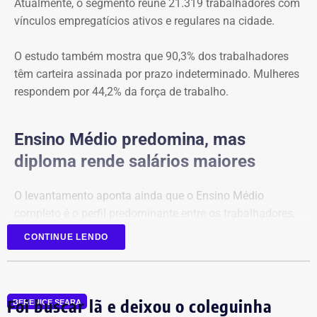
Atualmente, o segmento reúne 21.319 trabalhadores com
vínculos empregatícios ativos e regulares na cidade.
O estudo também mostra que 90,3% dos trabalhadores
têm carteira assinada por prazo indeterminado. Mulheres
respondem por 44,2% da força de trabalho.
Ensino Médio predomina, mas
diploma rende salários maiores
O levantamento aponta ainda que o Ensino Médio
completo é o perfil predominante entre os trabalhadores,
respondendo por 54,1% das vagas.
CONTINUE LENDO
No entanto, profissionais com Ensino Superior completo
recebem, em média, 149% a mais do que aqueles que
Foi buscar lã e deixou o coleguinha
concluíram apenas o Ensino Médio.
BERENICE SEARA