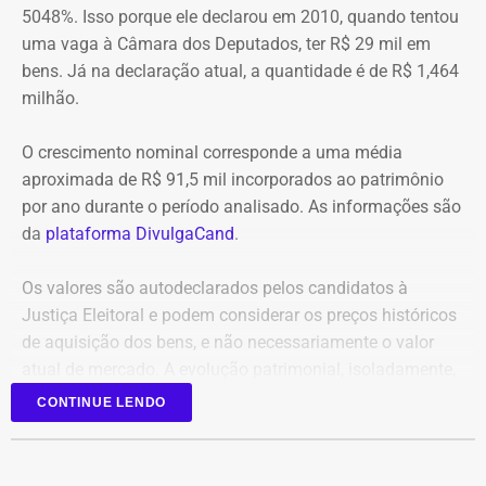
confiabilidade das informações produzidas. O relatório
5048%. Isso porque ele declarou em 2010, quando tentou
seguem no local trabalhando para controlar o incêndio.
foi encaminhado ao Ministério Público, ao Tribunal de
uma vaga à Câmara dos Deputados, ter R$ 29 mil em
Até o momento, não há informação sobre feridos.
Contas e ao Conselho Administrativo de Defesa
bens. Já na declaração atual, a quantidade é de R$ 1,464
Também não se sabe o que causou o fogo na área.
Econômica (Cade).
milhão.
O crescimento nominal corresponde a uma média
Nova gestão amplia pente-fino no
aproximada de R$ 91,5 mil incorporados ao patrimônio
instituto
por ano durante o período analisado. As informações são
da
plataforma DivulgaCand
.
As novas suspeitas surgem menos de um mês após o
Instituto Rio Metrópole ser alvo de uma operação do
Os valores são autodeclarados pelos candidatos à
Ministério Público que investigou um suposto esquema
Justiça Eleitoral e podem considerar os preços históricos
de desvio de recursos públicos de aproximadamente R$
de aquisição dos bens, e não necessariamente o valor
86 milhões.
atual de mercado. A evolução patrimonial, isoladamente,
não representa indício de irregularidade.
CONTINUE LENDO
Na ocasião, seis pessoas foram presas, entre elas o então
presidente do instituto, David Perini Vermelho, o diretor de
Planejamento e Projetos, Maurício Silva, e o procurador