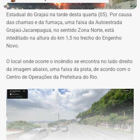
empresas concorrentes, além de falhas na elaboração do
Um incêndio de grandes proporções atinge o Parque
termo de referência.
Estadual do Grajaú na tarde desta quarta (05). Por causa
das chamas e da fumaça, uma faixa da Autoestrada
Outro ponto que chamou a atenção dos técnicos foi a
Grajaú-Jacarepaguá, no sentido Zona Norte, está
ausência de critérios objetivos para justificar a
inteditado na altura do km 1,5 no trecho do Engenho
contratação da equipe prevista. Em uma das fases do
Novo.
projeto, o contrato estimava a atuação de 76
profissionais durante 12 meses, com remuneração média
O local onde ocorre o incêndio se encontra no lado direito
superior a R$ 28 mil. Em alguns casos, como o de
da imagem abaixo, uma faixa da pista, de acordo com o
consultores especializados, os valores chegavam a quase
Centro de Operações da Prefeitura do Rio.
R$ 75 mil por profissional, sem que houvesse justificativa
técnica para esse dimensionamento.
Serviços pagos teriam reaproveitado
dados já existentes
O relatório também questiona a efetiva entrega dos