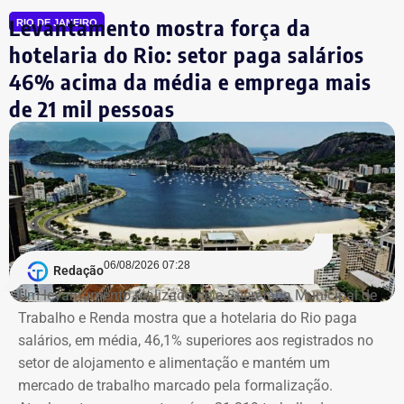
Levantamento mostra força da
RIO DE JANEIRO
hotelaria do Rio: setor paga salários
46% acima da média e emprega mais
de 21 mil pessoas
06/08/2026 07:28
Redação
Um levantamento realizado pela Secretaria Municipal de
Trabalho e Renda mostra que a hotelaria do Rio paga
salários, em média, 46,1% superiores aos registrados no
setor de alojamento e alimentação e mantém um
mercado de trabalho marcado pela formalização.