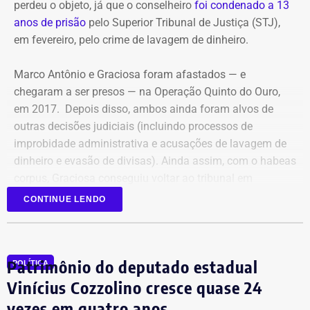
perdeu o objeto, já que o conselheiro
foi condenado a 13
anos de prisão
pelo Superior Tribunal de Justiça (STJ),
em fevereiro, pelo crime de lavagem de dinheiro.
Marco Antônio e Graciosa foram afastados — e
chegaram a ser presos — na Operação Quinto do Ouro,
em 2017. Depois disso, ambos ainda foram alvos de
outras decisões judiciais (incluindo processos de
improbidade administrativa e acusações de lavagem de
dinheiro e evasão de divisas). Ainda assim, com o habeas
corpus, Graciosa conseguiu voltar ao tribunal em
setembro de 2025.
CONTINUE LENDO
Mesmo com a condenação de fevereiro, não foi preso,
porque ainda cabe recurso.
Patrimônio do deputado estadual
POLÍTICA
Mas, agora, que o ministro do Supremo afirmou que o
Vinícius Cozzolino cresce quase 24
habeas corpus não vale mais, pode ser afastado do cargo
vezes em quatro anos