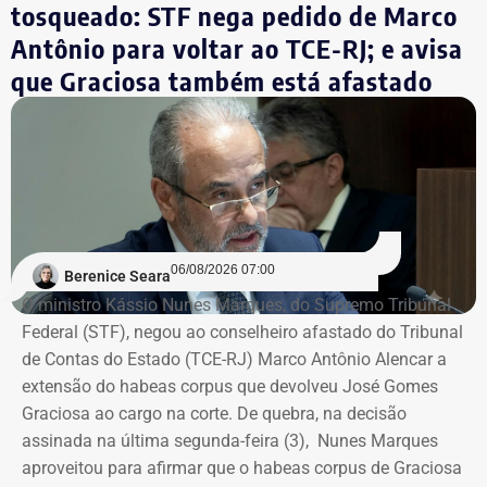
tosqueado: STF nega pedido de Marco
Entre as ocupações com maior número de trabalhadores
Antônio para voltar ao TCE-RJ; e avisa
estão camareira e arrumadeira de hotel, que concentram
que Graciosa também está afastado
15,8% das vagas, seguidas por garçons e garçonetes
(8,78%) e recepcionistas de hotel (8,56%).
Com informações do colunista Ancelmo Gois, do Jornal
“O Globo”.
06/08/2026 07:00
Berenice Seara
O ministro Kássio Nunes Marques, do Supremo Tribunal
Federal (STF), negou ao conselheiro afastado do Tribunal
de Contas do Estado (TCE-RJ) Marco Antônio Alencar a
extensão do habeas corpus que devolveu José Gomes
Graciosa ao cargo na corte. De quebra, na decisão
assinada na última segunda-feira (3), Nunes Marques
aproveitou para afirmar que o habeas corpus de Graciosa