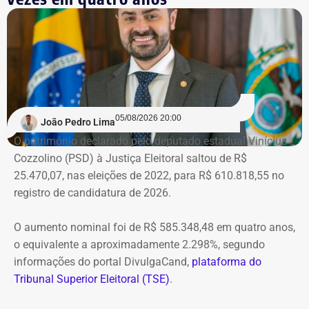
a qualquer momento. De novo.
Na prática, a manifestação do
ministro extingue o processo
O próprio Nunes Marques havia concedido o habeas
05/08/2026 20:00
João Pedro Lima
corpus a Graciosa, citando o “excesso de prazo da
O patrimônio declarado pelo deputado estadual Vinícius
medida cautelar de afastamento do cargo”, uma vez que
Cozzolino (PSD) à Justiça Eleitoral saltou de R$
ainda não havia, na ocasião, sentença condenatória no
25.470,07, nas eleições de 2022, para R$ 610.818,55 no
processo em que Graciosa era réu no processo por
registro de candidatura de 2026.
lavagem de dinheiro, que se arrastava desde 2021.
O aumento nominal foi de R$ 585.348,48 em quatro anos,
Mas a decisão, e a condenação, acabaram saindo cinco
o equivalente a aproximadamente 2.298%, segundo
meses depois.
informações do portal DivulgaCand,
plataforma do
Tribunal Superior Eleitoral (TSE)
.
Na prática, a manifestação do ministro extinguiu o
processo — que perdeu a razão de existir após a