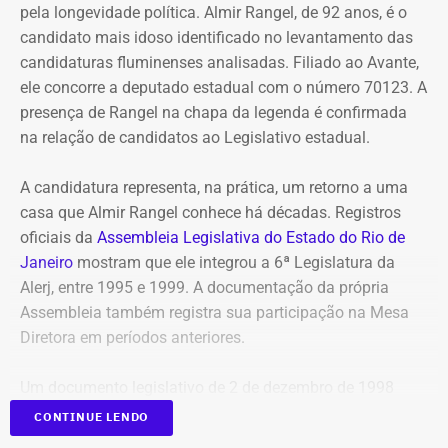
pela longevidade política. Almir Rangel, de 92 anos, é o
candidato mais idoso identificado no levantamento das
candidaturas fluminenses analisadas. Filiado ao Avante,
ele concorre a deputado estadual com o número 70123. A
presença de Rangel na chapa da legenda é confirmada
na relação de candidatos ao Legislativo estadual.
A candidatura representa, na prática, um retorno a uma
casa que Almir Rangel conhece há décadas. Registros
oficiais da
Assembleia Legislativa do Estado do Rio de
Janeiro
mostram que ele integrou a 6ª Legislatura da
Alerj, entre 1995 e 1999. A documentação da própria
Assembleia também registra sua participação na Mesa
Diretora em períodos anteriores.
Um documento legislativo de 2 de dezembro de 1998
ajuda a dimensionar a extensão dessa trajetória. Naquele
CONTINUE LENDO
dia, Rangel assinava como deputado estadual um projeto