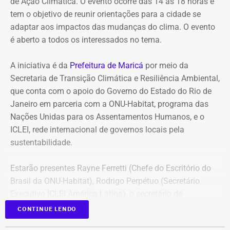
de Ação Climática. O evento ocorre das 14 às 18 horas e
para pessoas que enfrentam dificuldade em controlar o
tem o objetivo de reunir orientações para a cidade se
hábito de apostar.
adaptar aos impactos das mudanças do clima. O evento
é aberto a todos os interessados no tema.
Como forma de prevenção, o material reúne
recomendações práticas para evitar prejuízos financeiros,
A iniciativa é da
Prefeitura de Maricá
por meio da
apresenta a ferramenta oficial de autoexclusão das
Secretaria de Transição Climática e Resiliência Ambiental,
plataformas autorizadas e informa onde o consumidor
que conta com o apoio do Governo do Estado do Rio de
pode buscar orientação, atendimento e apoio psicológico.
Janeiro em parceria com a ONU-Habitat, programa das
Nações Unidas para os Assentamentos Humanos, e o
ICLEI, rede internacional de governos locais pela
Famílias gastaram mais de R$ 60
sustentabilidade.
milhões em apostas online
Estarão presentes Rayne Ferretti (Chefe do Escritório do
O Boletim Fiscal dos Estados Brasileiros divulgou no dia
Brasil da ONU-Habitat), Rodrigo Perpétuo (Secretário
6 de agosto um estudo que mostrou um gasto líquido de
Executivo ICLEI América Latina), o secretário de
R$ 62,5 bilhões das famílias brasileiras em plataformas
Resiliência e Mitigação Climática de Maricá, Doutor
CONTINUE LENDO
de apostas online. O levantamento chama de saída
Richard Seal, entre outros secretários e representantes do
líquida a diferença entre tudo o que os apostadores