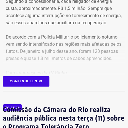
Segundo a concessionária, cada religador de energia
custa, aproximadamente, R$ 1,5 milhão. Sempre que
acontece alguma interrupção no fornecimento de energia,
são esses aparelhos que auxiliam na recuperação.
De acordo com a Polícia Militar, o policiamento noturno
vem sendo intensificado nas regiões mais afetadas pelos
furtos. De janeiro a julho desse ano, foram 123 pessoas
presas e quase 1,8 mil metros de cabos apreendidos.
Com informações da TV Globo.
CONTINUE LENDO
Comissão da Câmara do Rio realiza
POLÍTICA
audiência pública nesta terça (11) sobre
o Programa Tolerância Zero