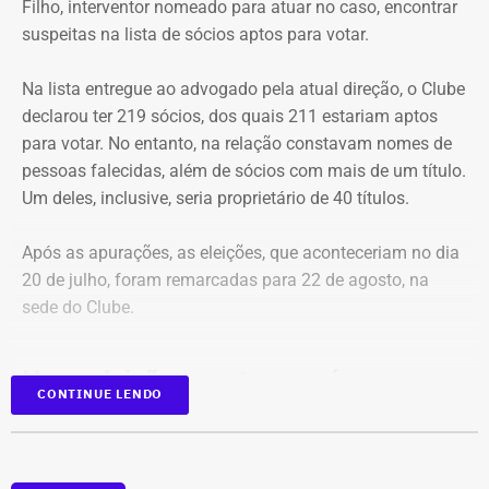
Filho, interventor nomeado para atuar no caso, encontrar
diagnóstico climático municipal.
suspeitas na lista de sócios aptos para votar.
Na lista entregue ao advogado pela atual direção, o Clube
declarou ter 219 sócios, dos quais 211 estariam aptos
para votar. No entanto, na relação constavam nomes de
pessoas falecidas, além de sócios com mais de um título.
Um deles, inclusive, seria proprietário de 40 títulos.
Após as apurações, as eleições, que aconteceriam no dia
20 de julho, foram remarcadas para 22 de agosto, na
sede do Clube.
Nova eleição acontece após quase
CONTINUE LENDO
três décadas sob a mesma gestão
A decisão é resultado de uma ação movida
por dois