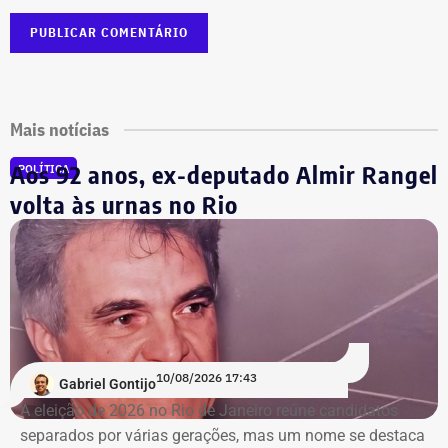
Mais notícias
Aos 92 anos, ex-deputado Almir Rangel
POLÍTICA
volta às urnas no Rio
10/08/2026 17:43
Gabriel Gontijo
A eleição de 2026 no Rio de Janeiro reúne candidatos
separados por várias gerações, mas um nome se destaca