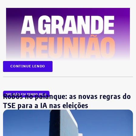
CONTINUE LENDO
Robôs no palanque: as novas regras do
OPINIÃO EM TEMPO REAL
TSE para a IA nas eleições