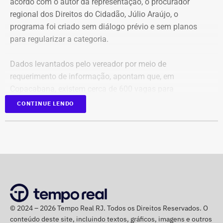
acordo com o autor da representação, o procurador
regional dos Direitos do Cidadão, Júlio Araújo, o
programa foi criado sem diálogo prévio e sem planos
para regularizar a categoria.
Dados levantados pelo vereador por meio de
requerimento de informação, apontam que, em
Copacabana, existem cerca de 600 vagas para
ambulantes que permanecem sem liberação para
CONTINUE LENDO
regularização. Em toda a Zona Sul, seriam
aproximadamente 1.550 vagas disponíveis, enquanto o
total na cidade chegaria a quase 10.500.
“A orla da cidade precisa ser de todos, e isso inclui o
ambulante. Muitos desses trabalhadores são moradores
de comunidades próximas às praias e dependem dessa
atividade para sustentar suas famílias. A lógica de
© 2024 – 2026 Tempo Real RJ. Todos os Direitos Reservados. O
repressão precisa dar lugar a um modelo de organização
conteúdo deste site, incluindo textos, gráficos, imagens e outros