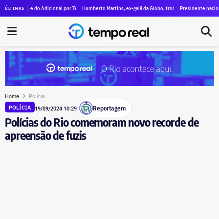
e do Adicional por Tempo de Serviço (ATS) no TCE-RJ segue para análise final
Humberto Martins, ex-galã da Globo, troca novelas por urna e será candi
Presidente nacional do Uniã
ÚLTIMAS
Home
Polícia
Reportagem
POLÍCIA
19/09/2024 10:29
Polícias do Rio comemoram novo recorde de
apreensão de fuzis