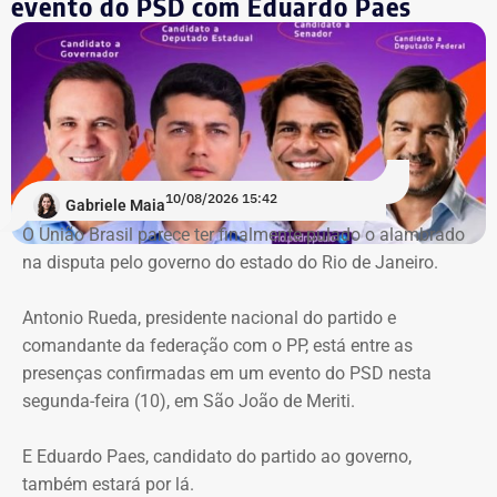
evento do PSD com Eduardo Paes
ainda será analisado pelo TCE-RJ.
Nessa etapa, a Corte deverá avaliar, entre outros pontos, a
legalidade da transformação da Gram em VPNI e os
efeitos da medida para inativos e pensionistas. Os autos
seguem agora para a CAR, responsável pela análise
técnica do recurso.
10/08/2026 15:42
Gabriele Maia
O União Brasil parece ter finalmente pulado o alambrado
na disputa pelo governo do estado do Rio de Janeiro.
Antonio Rueda, presidente nacional do partido e
comandante da federação com o PP, está entre as
presenças confirmadas em um evento do PSD nesta
segunda-feira (10), em São João de Meriti.
E Eduardo Paes, candidato do partido ao governo,
também estará por lá.