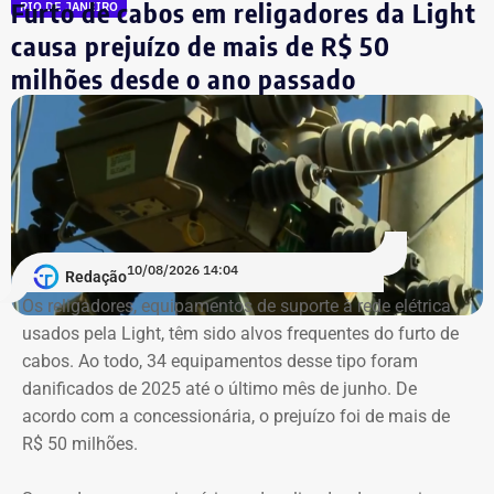
Furto de cabos em religadores da Light
sócios que denunciaram o cenário de deterioração e a
RIO DE JANEIRO
ausência de eleições desde 1998. A tradicional área de
causa prejuízo de mais de R$ 50
lazer com cerca de 12 mil metros quadrados tem vistas
milhões desde o ano passado
para o Cristo Redentor, Lagoa e Praia do Leblon.
O Clube foi fundado na década de 1970 e luta — há um
bom tempo — para superar uma crise institucional
prolongada.
Com informações do colunista Ancelmo Gois, do Jornal
10/08/2026 14:04
Redação
“O Globo”.
Os religadores, equipamentos de suporte à rede elétrica
usados pela Light, têm sido alvos frequentes do furto de
cabos. Ao todo, 34 equipamentos desse tipo foram
danificados de 2025 até o último mês de junho. De
acordo com a concessionária, o prejuízo foi de mais de
R$ 50 milhões.