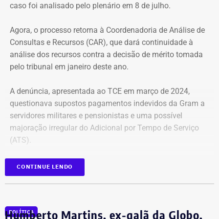
caso foi analisado pelo plenário em 8 de julho.
Agora, o processo retorna à Coordenadoria de Análise de
Consultas e Recursos (CAR), que dará continuidade à
análise dos recursos contra a decisão de mérito tomada
pelo tribunal em janeiro deste ano.
A denúncia, apresentada ao TCE em março de 2024,
questionava supostos pagamentos indevidos da Gram a
servidores militares e pensionistas e uma possível
majoração irregular do Adicional por Tempo de Serviço
(ATS).
Almir Rangel (direita da foto) ao lado do então recém-eleito governador
Marcelo Alencar na cerimônia de diplomação em dezembro de 1994 —
CONTINUE LENDO
Foto: Reprodução/Instagram.
Tribunal considerou ilegal pagamento
da Gram a parte dos pensionistas
Aos 92 anos, Almir Rangel transforma-se também em um
personagem singular da eleição fluminense de 2026:
Humberto Martins, ex-galã da Globo,
Em janeiro, o TCE-RJ considerou ilegal o pagamento da
POLÍTICA
enquanto parte das candidaturas representa a entrada de