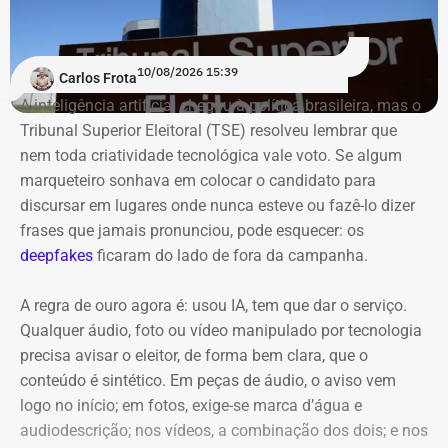
10/08/2026 15:39
Carlos Frota
A inteligência artificial chegou à política brasileira, mas o
Tribunal Superior Eleitoral (TSE) resolveu lembrar que
nem toda criatividade tecnológica vale voto. Se algum
marqueteiro sonhava em colocar o candidato para
discursar em lugares onde nunca esteve ou fazê-lo dizer
frases que jamais pronunciou, pode esquecer: os
deepfakes
ficaram do lado de fora da campanha.
A regra de ouro agora é: usou IA, tem que dar o serviço.
Qualquer áudio, foto ou vídeo manipulado por tecnologia
A aliança com o PL ficou pelo
precisa avisar o eleitor, de forma bem clara, que o
caminho
conteúdo é sintético. Em peças de áudio, o aviso vem
logo no início; em fotos, exige-se marca d’água e
audiodescrição; nos vídeos, a combinação dos dois; e nos
A Federação União Progressista, formada por União