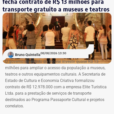
fecha contrato de R$ 13 milhões para
Eleitoral (TSE).
aquisições do acervo, e a Sala Bernardelli, que será aberta
integralmente. Em setembro, a sala também abrigará a
transporte gratuito a museus e teatros
Trecho da ação civil pública que pede a investigação de nove páginas no
mostra “Abolicionistas Brasileiras”.
Instagram sobre Búzios — Foto: Reprodução.
Com informações do colunista Ancelmo Gois, do Jornal
“O Globo”.
Na ação, a prefeitura também pede informações
cadastrais, endereços eletrônicos, telefones, IPs,
08/08/2026 13:30
dispositivos utilizados, histórico de nomes,
Bruno Quintella
administradores atuais e anteriores, contas vinculadas,
O governo do estado do Rio vai investir quase R$ 13
meios de recuperação, contas publicitárias e dados de
milhões para ampliar o acesso da população a museus,
pagamento. Com isso, a Meta também seria obrigada a
teatros e outros equipamentos culturais. A Secretaria de
elaborar uma tabela comparativa, indicando se os perfis
Estado de Cultura e Economia Criativa formalizou
compartilham telefones, dispositivos, endereços de IP,
contrato de R$ 12.978.000 com a empresa Elite Turística
administradores, contas de anúncios, meios de
Ltda. para a prestação de serviços de transporte
pagamento ou gerenciadores de negócios.
destinados ao Programa Passaporte Cultural e projetos
correlatos.