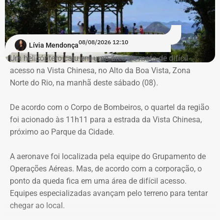
mobilizados.
Para dar apoio às buscas do Corpo de Bombeiros, o
08/08/2026 12:10
Lívia Mendonça
ICMBio informou que um pequeno e restrito trecho da
Um helicóptero caiu em uma área de mata de difícil
Estrada da Vista Chinesa, em frente ao pagode chinês da
acesso na Vista Chinesa, no Alto da Boa Vista, Zona
Vista Chinesa, foi interditado. A Vista Chinesa fica dentro
Norte do Rio, na manhã deste sábado (08).
do Parque Nacional da Tijuca
Trecho da argumentação da prefeitura de Búzios sobre a morte de uma
De acordo com o Corpo de Bombeiros, o quartel da região
criança de 2 anos — Foto: Reprodução.
foi acionado às 11h11 para a estrada da Vista Chinesa,
próximo ao Parque da Cidade.
O pedido de Búzios à Justiça
A aeronave foi localizada pela equipe do Grupamento de
Em caráter urgente, antes da apresentação da defesa das
Operações Aéreas. Mas, de acordo com a corporação, o
empresas, a prefeitura solicitou:
ponto da queda fica em uma área de difícil acesso.
Equipes especializadas avançam pelo terreno para tentar
Preservação integral dos registros dos nove perfis;
chegar ao local.
Entrega dos dados de titulares e administradores;