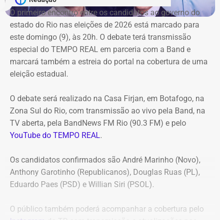
Duque de Caxias anule no prazo de 15 dias o contrato
O primeiro encontro entre os candidatos ao ⁠governo do
firmado com a Geo Ambiental para o mesmo fim
estado do Rio nas eleições de 2026 está marcado para
(locação de maquinários e equipamentos). Na ocasião, a
este domingo (9), às 20h. O debate terá transmissão
Corte ordenou também a suspensão imediata dos
especial do TEMPO REAL em parceria com a Band e
pagamentos decorrentes do acordo milionário, que
marcará também a estreia do portal na cobertura de uma
ultrapassava R$ 100 milhões.
eleição estadual.
O acórdão acolheu o voto da conselheira Marianna
O debate será realizado na Casa Firjan, em Botafogo, na
Montebello Willeman, que apontou uma série de
Zona Sul do Rio, com transmissão ao vivo pela Band, na
irregularidades no planejamento da concorrência
TV aberta, pela BandNews FM Rio (90.3 FM) e pelo
eletrônica SRP nº 041/2025 e concluiu que os problemas
YouTube do TEMPO REAL
.
comprometem a competitividade do certame e, além
disso, impedem a manutenção do contrato firmado entre
Os candidatos confirmados são André Marinho (Novo),
a Secretaria Municipal de Obras e Agricultura e a empresa
Anthony Garotinho (Republicanos), Douglas Ruas (PL),
vencedora.
Eduardo Paes (PSD) e Willian Siri (PSOL).
Entre as principais falhas identificadas pelo TCE
estão a
O público também poderá acompanhar a cobertura pelo
ausência de estudo comparativo entre a locação e a