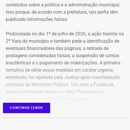
conteúdos sobre a política e a administração municipal.
Isso porque, de acordo com a prefeitura, tais perfis têm
publicado informações falsas.
Protocolada no dia 1º de julho de 2026, a ação tramita na
2ª Vara do município e também pede a identificação de
eventuais financiadores das páginas, a retirada de
postagens consideradas falsas, a suspensão de contas
inautênticas e o pagamento de indenizações. A primeira
tentativa de obter essas medidas em caráter urgente,
entretanto, foi rejeitada pela Justiça após manifestação
contrária do Ministério Público. São réus a Facebook
Serviços Online do Brasil e a Meta Platforms Inc.,
responsável pela operação do Instagram.
CONTINUE LENDO
Os administradores dos perfis não foram incluídos no
Declaração de bens de Bernardo Rossi em 2026 — Foto:
processo porque, segundo a prefeitura, não foi possível
Reprodução/Divulgacand
conseguir a identificação dos responsáveis. O processo