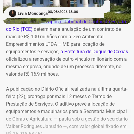
ações de compliance da companhia, que recentemente
reforçou auditorias internas em parceria com o GSI e a
08/08/2026 18:00
Lívia Mendonça
Casa Civil.
Apenas quatro dias
após o Tribunal de Contas do Estado
do Rio (TCE)
determinar a anulação de um contrato de
A empresa também destaca que não possui SUVs
mais de R$ 100 milhões com a Geo Ambiental
blindados em sua frota própria, razão pela qual optou
Empreendimentos LTDA – ME para locação de
pela locação dos veículos por meio de adesão à ata do
equipamentos e serviços,
a Prefeitura de Duque de Caxias
GSI.
oficializou a renovação de outro vínculo milionário com a
mesma empresa, oriundo de um processo diferente, no
Os veículos serão destinados exclusivamente aos
valor de R$ 16,9 milhões.
diretores das áreas Financeira (DFI), Jurídica (DJU),
Suprimentos (DSU) e Segurança e Governança (DSG). O
A publicação no Diário Oficial, realizada na última quarta-
contrato foi firmado com a empresa Rei dos Blindados
feira (22), prorroga por mais 12 meses o Termo de
Locação de Veículos Ltda. e prevê a locação de quatro
Prestação de Serviços. O aditivo prevê a locação de
SUVs zero quilômetro, com blindagem nível III-A, sem
equipamentos e maquinários para a Secretaria Municipal
motorista e sem fornecimento de combustível.
de Obras e Agricultura — pasta sob a gestão do secretário
Valber Rodrigues Januário —, com valor global fixado em
Cada automóvel custará R$ 8.977,78 por mês,
R$ 16.918.587,51.