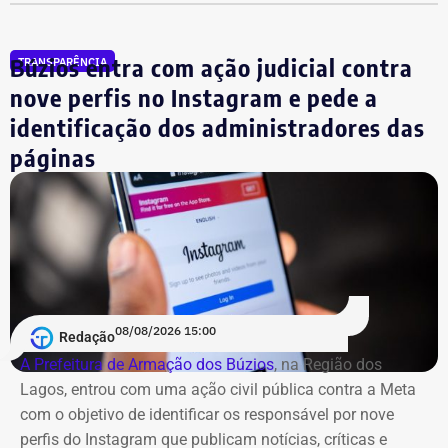
fundos.
Búzios entra com ação judicial contra
TRANSPARÊNCIA
nove perfis no Instagram e pede a
identificação dos administradores das
páginas
08/08/2026 15:00
Redação
A Prefeitura de Armação dos Búzios
, na Região dos
Lagos, entrou com uma ação civil pública contra a Meta
com o objetivo de identificar os responsável por nove
perfis do Instagram que publicam notícias, críticas e