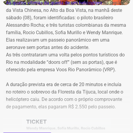
com a Band Rio, a BandNews FM Rio e as plataformas
cautelar para suspender a licitação. O próprio secretário
As quatro vítimas da queda de um helicóptero
na região
digitais do grupo, acompanhando desde os momentos
Valber Rodrigues Januário, que assina o novo aditivo de
da Vista Chinesa, no Alto da Boa Vista, na manhã deste
que antecedem o debate até a transmissão ao vivo.
R$ 16,9 milhões publicado esta semana, foi notificado a
sábado (08), foram identificadas: o piloto brasileiro
apresentar defesa no processo do TCE.
Alessandro Rocha; e três turistas colombianas da mesma
Com tradição na realização de debates eleitorais, a Band
família, Rocio Cubillos, Sofia Murillo e Wendy Manrique.
promove o encontro como um espaço para o confronto
Elas realizavam um passeio panorâmico em uma
Diferença de processos
de ideias e para que os eleitores conheçam as propostas
aeronave sem portas antes do acidente.
dos candidatos. A mediação será da jornalista Adriana
As três contrataram uma volta pelos pontos turísticos do
Vale ressaltar que, diferentemente da Concorrência nº
Araújo.
Rio na modalidade “doors off” (sem as portas), que é
041/2025 que foi objeto de determinação de anulação
oferecido pela empresa Voos Rio Panorâmico (VRP).
pelo TCE, o aditivo recém-publicado é referente a um
Como vai ser o debate
procedimento licitatório anterior: a Concorrência SRP nº
A duração prevista era de cerca de 20 minutos e incluía
036/2022.
no roteiro o sobrevoo da Floresta da Tijuca, local onde o
O formato do debate consiste em três blocos de
helicóptero caiu. De acordo com o próprio comprovante
perguntas e respostas, confrontos diretos entre os
Ainda que se trate de licitações distintas, a manutenção
de pagamento, elas pagaram R$ 2.550 pelo passeio.
participantes e espaço para considerações finais.
dos pagamentos e a prorrogação milionária a favor da
Geo Ambiental Empreendimentos LTDA ocorrem
A ordem das perguntas será definida por sorteio, e o
exatamente no momento em que a conduta da Secretaria
mediador apenas fará a condução do debate. Esgotados