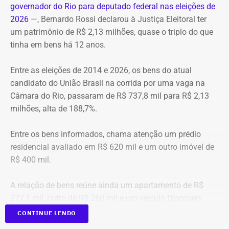
TEMPO REAL
governador do Rio para deputado federal nas eleições de
A operação mobilizou cerca de 40 militares, 11 viaturas e
Pré-hora: 19h, com cobertura especial pelo YouTube do
2026
—, Bernardo Rossi declarou à Justiça Eleitoral ter
4 unidades operacionais.
TEMPO REAL
um patrimônio de R$ 2,13 milhões, quase o triplo do que
tinha em bens há 12 anos.
Com informações do portal “g1”.
Entre as eleições de 2014 e 2026, os bens do atual
candidato do União Brasil na corrida por uma vaga na
Câmara do Rio, passaram de R$ 737,8 mil para R$ 2,13
milhões, alta de 188,7%.
Entre os bens informados, chama atenção um prédio
residencial avaliado em R$ 620 mil e um outro imóvel de
R$ 400 mil.
A relação de bens reúne ainda um apartamento de R$
277,1 mil, outro de R$ 260 mil e um veículo Discovery
D300, ano 2023, declarado por R$ 330 mil. Também
CONTINUE LENDO
aparecem na lista cerca de R$ 177 mil em aplicações e