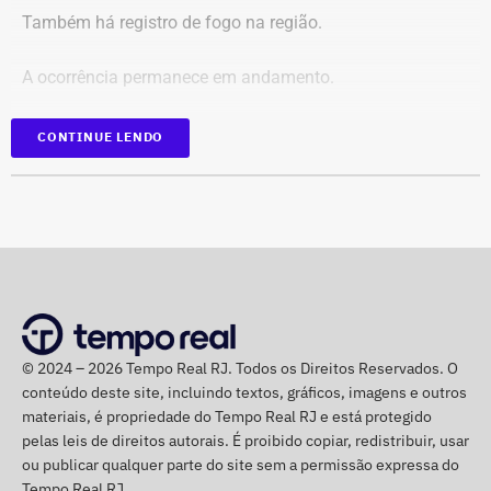
Identificação de anunciantes e financiadores;
Também há registro de fogo na região.
Cruzamento técnico das informações das contas;
Retirada das publicações relacionadas no processo;
A ocorrência permanece em andamento.
Interrupção de anúncios e impulsionamentos;
Suspensão temporária de contas que não fossem
*Em atualização
CONTINUE LENDO
vinculadas a pessoas autênticas;
Proibição de distribuição paga por contas ainda não
identificadas;
Multa diária de R$ 50 mil por obrigação descumprida.
A prefeitura pediu que a multa seja aplicada
separadamente de acordo com o perfil, publicação,
campanha ou conjunto de dados.
No julgamento definitivo, o município pretende obter a
© 2024 – 2026 Tempo Real RJ. Todos os Direitos Reservados. O
conteúdo deste site, incluindo textos, gráficos, imagens e outros
remoção permanente dos conteúdos considerados
materiais, é propriedade do Tempo Real RJ e está protegido
ilícitos, a desativação das contas comprovadamente
pelas leis de direitos autorais. É proibido copiar, redistribuir, usar
falsas ou utilizadas continuamente para ilegalidades e a
ou publicar qualquer parte do site sem a permissão expressa do
exclusão de cópias idênticas das publicações.
Tempo Real RJ.