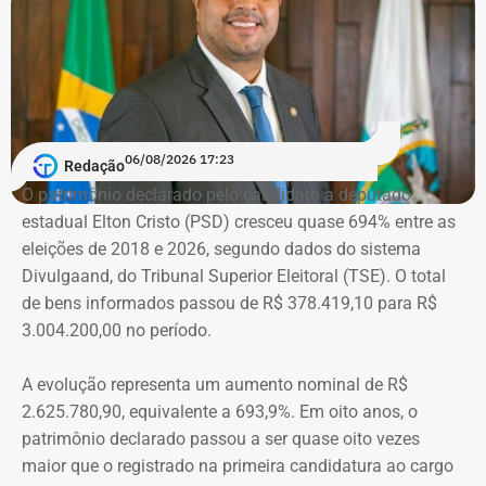
sofria do ex-marido, o empresário e ex-diplomata Sérgio
Schiller Thompson-Flores. Em setembro do ano seguinte,
a Justiça do Rio o condenou a três anos de prisão em
regime semiaberto.
Em conversa com o TEMPO REAL RJ, Cristiane analisa o
06/08/2026 17:23
Redação
que ainda falta às mulheres na hora de denunciar os
O patrimônio declarado pelo candidato a deputado
companheiros por violência doméstica.
estadual Elton Cristo (PSD) cresceu quase 694% entre as
eleições de 2018 e 2026, segundo dados do sistema
“Creio que duas coisas ainda impedem as mulheres de
Divulgaand, do Tribunal Superior Eleitoral (TSE). O total
seguirem adiante nesta batalha. A vergonha e o medo.
de bens informados passou de R$ 378.419,10 para R$
Porque é necessário ter mais do que coragem para seguir
3.004.200,00 no período.
adiante no enfrentamento à violência doméstica. Pois
muitas têm medo do agressor sob dois pontos de vista. O
A evolução representa um aumento nominal de R$
primeiro é o temor de continuar viva e estar ao lado do
2.625.780,90, equivalente a 693,9%. Em oito anos, o
agressor. E o outro é o que vai acontecer com ela depois
patrimônio declarado passou a ser quase oito vezes
que a denúncia for feita. Afinal, há o receio que alguma
maior que o registrado na primeira candidatura ao cargo
brecha legal permita que o agressor, de alguma forma,