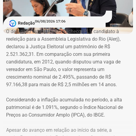
que atuem com as mulheres que são vítimas de
agressões”, argumentou.
06/08/2026 17:06
Redação
Na declaração apresentada em 2018, quando terminou a
A atriz foi a primeira mulher a receber o benefício do
O deputado estadual Fred Pacheco (PL), candidato à
eleição como suplente, Elton Cristo informou possuir três
“botão do pânico”, ferramenta criada em 2019 pela
reeleição para a Assembleia Legislativa do Rio (Alerj),
veículos, um consórcio não contemplado e depósitos em
Polícia Militar do Rio. O objeto é conectado a uma
declarou à Justiça Eleitoral um patrimônio de R$
conta corrente, totalizando R$ 378,4 mil.
tornozeleira eletrônica usada pelo agressor. Em caso de
2.521.362,31. Em comparação com sua primeira
aproximação, a central de monitoramento é acionada e
candidatura, em 2012, quando disputou uma vaga de
Quatro anos depois, nas eleições de 2022, quando voltou
entra em contato com a vítima e o agressor por telefone.
vereador em São Paulo, o valor representa um
a disputar uma vaga na Assembleia Legislativa (Alerj) e
crescimento nominal de 2.495%, passando de R$
novamente ficou como suplente, o patrimônio declarado
97.166,38 para mais de R$ 2,5 milhões em 14 anos.
saltou para R$ 1.658.540,00. Na ocasião, os bens
passaram a incluir um apartamento avaliado em R$ 560
Considerando a inflação acumulada no período, a alta
mil, uma chácara de R$ 400 mil, dois veículos que
patrimonial é de 1.091%, segundo o Índice Nacional de
somavam R$ 647,3 mil e participações societárias em
Preços ao Consumidor Amplo (IPCA), do IBGE.
empresas do ramo de alimentação.
Apesar do avanço em relação ao início da série, a
Em 2024, quando foi eleito vereador da cidade de Nova