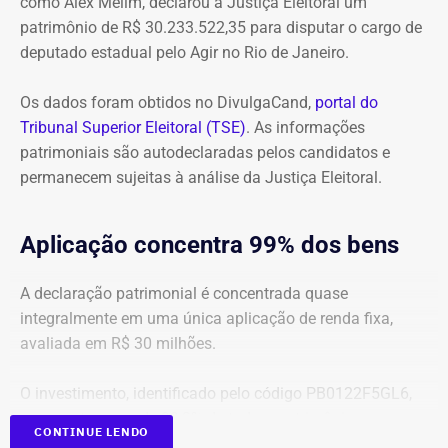
como Alex Melim, declarou à Justiça Eleitoral um
cobra R$ 778,9 mil de multa civil e R$ 11,9 milhões por
patrimônio de R$ 30.233.522,35 para disputar o cargo de
danos morais coletivos.
deputado estadual pelo Agir no Rio de Janeiro.
Com informações do colunista Lauro Jardim, do jornal “O
Globo”
Os dados foram obtidos no DivulgaCand,
portal do
Tribunal Superior Eleitoral (TSE)
. As informações
patrimoniais são autodeclaradas pelos candidatos e
permanecem sujeitas à análise da Justiça Eleitoral.
Aplicação concentra 99% dos bens
A declaração patrimonial é concentrada quase
integralmente em uma única aplicação de renda fixa,
avaliada em R$ 30 milhões.
O investimento, identificado pelo código PB0122F5GL6,
representa cerca de 99,2% de todo o patrimônio
CONTINUE LENDO
informado À Justiça Eleitoral.