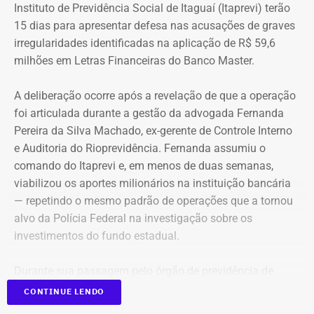
Instituto de Previdência Social de Itaguaí (Itaprevi) terão
15 dias para apresentar defesa nas acusações de graves
irregularidades identificadas na aplicação de R$ 59,6
milhões em Letras Financeiras do Banco Master.
A deliberação ocorre após a revelação de que a operação
foi articulada durante a gestão da advogada Fernanda
Pereira da Silva Machado, ex-gerente de Controle Interno
e Auditoria do Rioprevidência. Fernanda assumiu o
comando do Itaprevi e, em menos de duas semanas,
Declaração de bens de Alex Melim em 2026 — Foto:
viabilizou os aportes milionários na instituição bancária
Reprodução/Divulgacand
— repetindo o mesmo padrão de operações que a tornou
alvo da Polícia Federal na investigação sobre os
investimentos do fundo estadual.
Durante sua passagem pelo órgão de previdência de
Itaguaí, a ex-gerente do Rioprevidência também
nomeou
CONTINUE LENDO
para a estrutura interna o ex-policial federal Jayme Alves