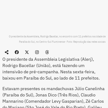
O presidente da Assembleia, Rodrigo Bacellar, no encontro com 11 prefeitos na cidade de
Paraíba do Sul, no Centro-Sul Fluminense - Foto: Reprodução das redes sociais
O presidente da Assembleia Legislativa (Alerj),
Rodrigo Bacellar (União), está fazendo um
intensivão de pré-campanha. Nesta sexta-feira,
baixou em Paraíba do Sul, ao lado de 11 prefeitos.
Estavam presentes os mandachuvas Júlio Canelinha
(Paraíba do Sul), Jonas Dico (Três Rios), Claudio
Mannarino (Comendador Levy Gasparian), Zé Carlos
do Mariano (São José do Vale do Rio Preto), Galileu