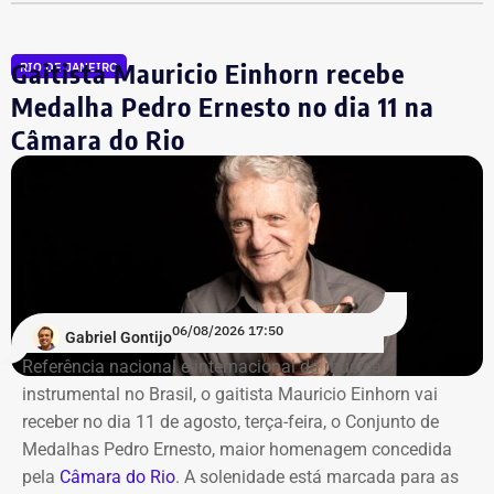
de Oliveira Filho, o “Careca” da Lava Jato,
conhecido por
transportar malas de dinheiro para o doleiro Alberto
Gaitista Mauricio Einhorn recebe
RIO DE JANEIRO
Youssef.
Medalha Pedro Ernesto no dia 11 na
Câmara do Rio
Mais de 20% da carteira
compremetida sob ‘risco de default’
De acordo com o relatório de auditoria do TCE-RJ, os R$
59,6 milhões alocados no Banco Master entre junho e
julho de 2024 representavam mais de 20% de toda a
carteira de investimentos do Itaprevi. A equipe técnica do
06/08/2026 17:50
Gabriel Gontijo
Tribunal classificou o processo decisório como
Referência nacional e internacional da música
“negligente e temerário”.
instrumental no Brasil, o gaitista Mauricio Einhorn vai
receber no dia 11 de agosto, terça-feira, o Conjunto de
Entre os principais pontos apontados pela auditoria
Medalhas Pedro Ernesto, maior homenagem concedida
estão:
pela
Câmara do Rio
. A solenidade está marcada para as