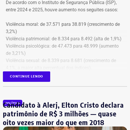
De acordo com o Instituto de Segurança Pública (ISP),
apuração de possíveis ilícitos nas esferas cível e criminal,
entre 2024 e 2025, houve aumento nos seguites casos:
e à Secretaria de Regime Próprio e Complementar do
Ministério da Previdência Social.
Violência moral: de 37.571 para 38.819 (crescimento de
3,2%)
Violência patrimonial: de 8.334 para 8.492 (alta de 1,9%)
Violência psicológica: de 47.473 para 48.999 (aumento
de 3,21%)
Violência sexual: de 8.339 para 8.681 (crescimento de
4,1%, a maior alta percentual dos índices).
A única estatística que apresentou queda foi a de
CONTINUE LENDO
violência física, que passou de 43.743 em 2024 para
43.307 registros no ano seguinte, uma baixa de 1%.
Todas as informações constam na página
ISP Mulher
.
Candidato à Alerj, Elton Cristo declara
POLÍTICA
Símbolo dessa batalha, a atriz e jornalista Cristiane
patrimônio de R$ 3 milhões — quase
Machado vivenciou essa realidade em 2018, quando se
oito vezes maior do que em 2018
tornou conhecida do público ao filmar as agressões que