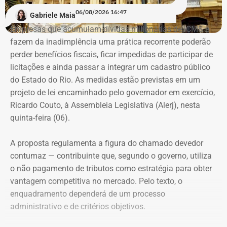
“A ideia de dar aulas especificas para mulheres se
06/08/2026 16:47
Gabriele Maia
defenderem de casos de violência surgiu do encontro
Empresas que acumulam dívidas milionárias de ICMS e
entre a prática do esporte e a observação de uma
fazem da inadimplência uma prática recorrente poderão
demanda real do cotidiano feminino. O principal gatilho
perder benefícios fiscais, ficar impedidas de participar de
que muitas sentem é a constatação do medo. Por isso, os
Evolução do patrimônio declarado por Fred Pacheco à Justiça Eleitoral
licitações e ainda passar a integrar um cadastro público
treinamentos vão além dos socos. O foco principal é a
entre 2012 e 2026, em valores nominais e corrigidos pela inflação (IPCA) –
do Estado do Rio. As medidas estão previstas em um
consciência situacional e a capacidade de reação rápida
Tabela: Imagem gerada por IA
projeto de lei encaminhado pelo governador em exercício,
antes mesmo que o contato físico aconteça”, comenta.
Ricardo Couto, à Assembleia Legislativa (Alerj), nesta
Apesar da recuperação, o valor ainda está 16,3% abaixo,
quinta-feira (06).
em termos nominais, do pico registrado em 2022.
Quando a comparação é feita em valores corrigidos pela
A proposta regulamenta a figura do chamado devedor
inflação, a diferença chega a 30,1%.
contumaz — contribuinte que, segundo o governo, utiliza
o não pagamento de tributos como estratégia para obter
vantagem competitiva no mercado. Pelo texto, o
Patrimônio de Fred Pacheco é
enquadramento dependerá de um processo
composto em sua maioria por
administrativo e de critérios objetivos.
imóveis