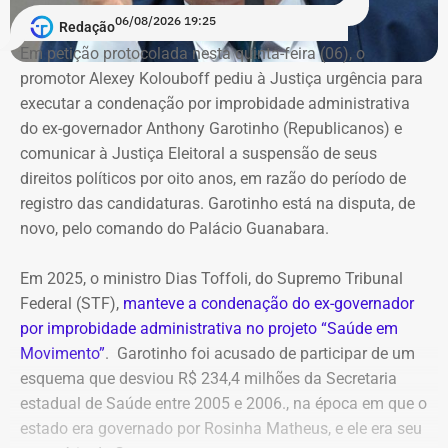
06/08/2026 19:25
Redação
Em petição protocolada nesta quinta-feira (06), o
promotor Alexey Kolouboff pediu à Justiça urgência para
executar a condenação por improbidade administrativa
do ex-governador Anthony Garotinho (Republicanos) e
comunicar à Justiça Eleitoral a suspensão de seus
direitos políticos por oito anos, em razão do período de
registro das candidaturas. Garotinho está na disputa, de
novo, pelo comando do Palácio Guanabara.
Em 2025, o ministro Dias Toffoli, do Supremo Tribunal
Federal (STF),
manteve a condenação do ex-governador
por improbidade administrativa no projeto “Saúde em
Movimento”
. Garotinho foi acusado de participar de um
esquema que desviou R$ 234,4 milhões da Secretaria
estadual de Saúde entre 2005 e 2006., na época em que o
estado era governado por Rosinha Matheus, e ele era seu