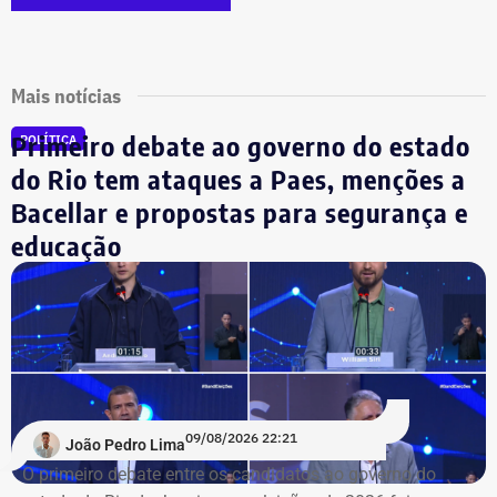
Mais notícias
Primeiro debate ao governo do estado
POLÍTICA
do Rio tem ataques a Paes, menções a
Bacellar e propostas para segurança e
educação
09/08/2026 22:21
João Pedro Lima
O primeiro debate entre os candidatos ao governo do