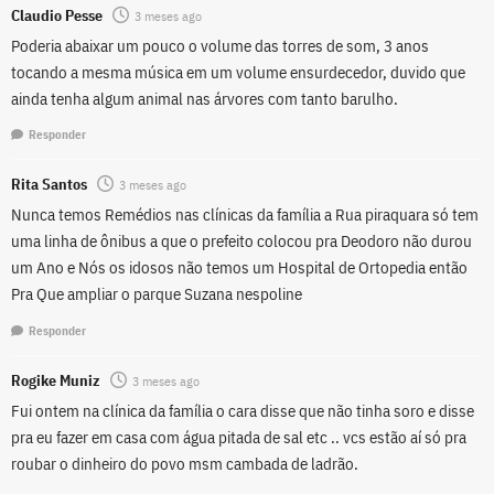
Claudio Pesse
3 meses ago
Poderia abaixar um pouco o volume das torres de som, 3 anos
tocando a mesma música em um volume ensurdecedor, duvido que
ainda tenha algum animal nas árvores com tanto barulho.
Responder
Rita Santos
3 meses ago
Nunca temos Remédios nas clínicas da família a Rua piraquara só tem
uma linha de ônibus a que o prefeito colocou pra Deodoro não durou
um Ano e Nós os idosos não temos um Hospital de Ortopedia então
Pra Que ampliar o parque Suzana nespoline
Responder
Rogike Muniz
3 meses ago
Fui ontem na clínica da família o cara disse que não tinha soro e disse
pra eu fazer em casa com água pitada de sal etc .. vcs estão aí só pra
roubar o dinheiro do povo msm cambada de ladrão.