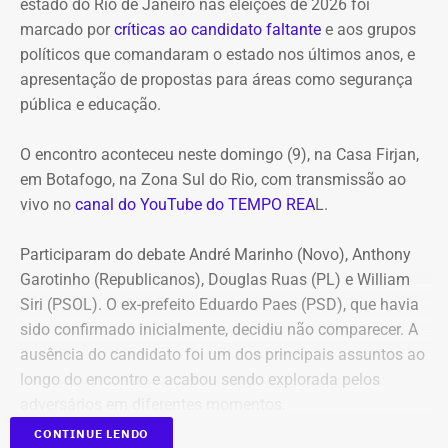
estado do Rio de Janeiro nas eleições de 2026 foi
marcado por
críticas ao candidato faltante
e aos grupos
políticos que comandaram o estado nos últimos anos, e
apresentação de propostas para áreas como segurança
pública e educação.
O encontro aconteceu neste domingo (9), na Casa Firjan,
em Botafogo, na Zona Sul do Rio, com transmissão ao
vivo no
canal do YouTube do TEMPO REA
L.
Participaram do debate André Marinho (Novo), Anthony
Garotinho (Republicanos), Douglas Ruas (PL) e William
Siri (PSOL). O ex-prefeito Eduardo Paes (PSD), que havia
sido confirmado inicialmente, decidiu não comparecer. A
ausência do candidato foi um dos principais assuntos ao
longo do encontro e acabou sendo explorada pelos
adversários em diferentes momentos.
CONTINUE LENDO