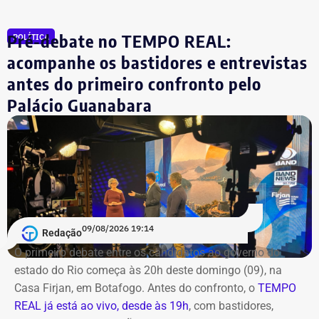
Siri (PSOL). O candidato Eduardo Paes (PSD) informou
na noite anterior que não iria comparecer.
Pré-debate no TEMPO REAL:
POLÍTICA
acompanhe os bastidores e entrevistas
O público também poderá acompanhar a cobertura
antes do primeiro confronto pelo
especial do TEMPO REAL pelo Instagram do portal, com
Palácio Guanabara
transmissão e atualizações nos Stories. Estamos ao vivo
com o pré-debate desde às 19h.
Acompanhe pelo link.
09/08/2026 19:14
Redação
O primeiro debate entre os candidatos ao governo do
estado do Rio começa às 20h deste domingo (09), na
Casa Firjan, em Botafogo. Antes do confronto, o
TEMPO
REAL já está ao vivo, desde às 19h
, com bastidores,