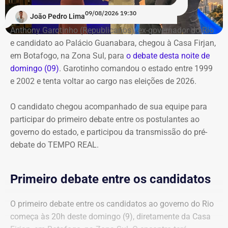
com o pré-debate desde às 19h.
Acompanhe pelo link.
09/08/2026 19:30
João Pedro Lima
Anthony Garotinho (Republicanos), ex-governador do Rio
e candidato ao Palácio Guanabara, chegou à Casa Firjan,
em Botafogo, na Zona Sul, para
o debate desta noite de
domingo (09)
. Garotinho comandou o estado entre 1999
e 2002 e tenta voltar ao cargo nas eleições de 2026.
O candidato chegou acompanhado de sua equipe para
participar do primeiro debate entre os postulantes ao
governo do estado, e participou da transmissão do pré-
debate do TEMPO REAL.
Primeiro debate entre os candidatos
O primeiro debate entre os candidatos ao governo do Rio
começa às 20h deste domingo (9), diretamente da Casa