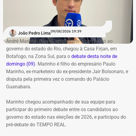
Na rodada de confrontos diretos, William Siri foi sorteado
Participam do debate André Marinho (Novo), Anthony
para iniciar as perguntas e, pelas regras, será
Garotinho (Republicanos), Douglas Ruas (PL) e Willian
obrigatoriamente o último a responder. Os candidatos
Siri (PSOL). O candidato Eduardo Paes (PSD) informou
09/08/2026 19:39
também terão uma nova rodada de confrontos com
João Pedro Lima
na noite anterior que não iria comparecer.
temas livres, seguindo o mesmo controle de tempo por
André Marinho (Novo), empresário e candidato ao
cronômetro.
governo do estado do Rio, chegou à Casa Firjan, em
Acompanhe a cobertura especial do TEMPO REAL pelo
Botafogo, na Zona Sul, para o
debate desta noite de
Instagram do portal, com transmissão e atualizações nos
O debate marca a estreia do TEMPO REAL na cobertura
domingo (09)
. Marinho é filho do empresário Paulo
Stories, e ao vivo pelo YouTube.
de uma eleição estadual. O portal já havia acompanhado
Marinho, ex-marketeiro do ex-presidente Jair Bolsonaro, e
as eleições municipais de 2024 em todo o estado do Rio
disputa pela primeira vez o comando do Palácio
e, agora, amplia a cobertura para a disputa pelo governo
Guanabara.
fluminense.
Marinho chegou acompanhado de sua equipe para
Acompanhe a transmissão e a cobertura em tempo real
participar do primeiro debate entre os candidatos ao
do primeiro debate entre os candidatos ao governo do
governo do estado nas eleições de 2026, e participou do
Rio.
pré-debate do TEMPO REAL.