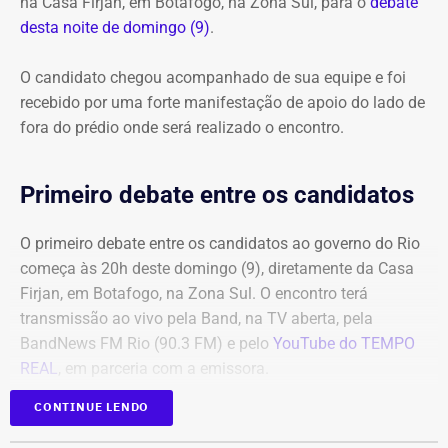
na Casa Firjan, em Botafogo, na Zona Sul, para o
debate
desta noite de domingo (9)
.
O candidato chegou acompanhado de sua equipe e foi
recebido por uma forte manifestação de apoio do lado de
fora do prédio onde será realizado o encontro.
Primeiro debate entre os candidatos
O primeiro debate entre os candidatos ao governo do Rio
começa às 20h deste domingo (9), diretamente da Casa
Firjan, em Botafogo, na Zona Sul. O encontro terá
transmissão ao vivo pela Band, na TV aberta, pela
BandNews FM Rio (90.3 FM) e pelo
YouTube do TEMPO
REAL
, em parceria com a emissora.
CONTINUE LENDO
Participam do debate André Marinho (Novo), Anthony
Garotinho (Republicanos), Douglas Ruas (PL) e Willian