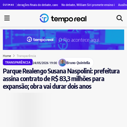
taques a Paes, menções a Bacellar e propostas para segurança e educação
siderações finais do debate, candidatos destacam propostas, citam mudanças e voltam a criticar 
No debate, William Siri promete ensino integral nas escolas d
Ausência de Paes 
ÚLTIMAS
Home
Transparência
Bruno Quintella
TRANSPARÊNCIA
24/05/2026 19:00
Parque Realengo Susana Naspolini: prefeitura
assina contrato de R$ 83,3 milhões para
expansão; obra vai durar dois anos