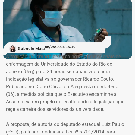
Dilma Rousseff (PT). No Rio, matriculou-se em Direito na
PUC, onde ficou de 2016 a 2019. Em seguida, quando já
trabalhava no “Pânico”, transferiu-se para o Instituto
Damásio, do IBMEC de São Paulo. E lá concluiu o curso,
em 2020, no início da pandemia.
06/08/2026 13:10
Gabriele Maia
“Eu nunca afirmei que me formei, mas que estudei em
A redução da jornada de trabalho dos profissionais de
Nova York, na PUC e no Institiuto Damásio. Se alguém diz
enfermagem da Universidade do Estado do Rio de
que eu me formei na NYU, não fui eu, porque sempre
Janeiro (Uerj) para 24 horas semanais virou uma
procurei ser muito preciso com isso”, diz André Marinho.
indicação legislativa ao governador Ricardo Couto.
Publicada no Diário Oficial da Alerj nesta quinta-feira
No material de divulgação da campanha, nas redes
(06), a medida solicita que o Executivo encaminhe à
sociais, realmente, não há qualquer referência à
Assembleia um projeto de lei alterando a legislação que
formatura.
rege a carreira dos servidores da universidade.
Citação equivocada em entrevistas e
A proposta, de autoria do deputado estadual Luiz Paulo
reportagens
(PSD), pretende modificar a Lei nº 6.701/2014 para