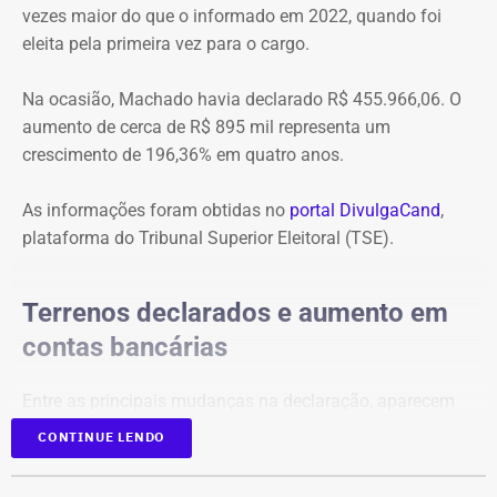
vezes maior do que o informado em 2022, quando foi
eleita pela primeira vez para o cargo.
Na ocasião, Machado havia declarado R$ 455.966,06. O
aumento de cerca de R$ 895 mil representa um
crescimento de 196,36% em quatro anos.
As informações foram obtidas no
portal DivulgaCand
,
plataforma do Tribunal Superior Eleitoral (TSE).
Terrenos declarados e aumento em
contas bancárias
Entre as principais mudanças na declaração, aparecem
dois terrenos, avaliados em R$ 50 mil e R$ 100 mil, além
CONTINUE LENDO
de um imóvel no valor de R$ 220 mil e um bem declarado
como “outros bens e direitos”, de R$ 500 mil, que não