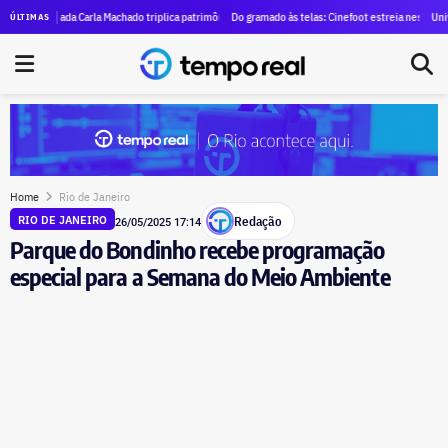
heiro Piruinha por lavagem de dinheiro
eputada Carla Machado triplica patrimônio no seu primeiro mandato na Alerj
Do gramado às telas: Cinefoot estreia nesta quinta (6) 
Universidad
ÚLTIMAS
Home
Rio de Janeiro
Redação
RIO DE JANEIRO
26/05/2025 17:14
Parque do Bondinho recebe programação
especial para a Semana do Meio Ambiente