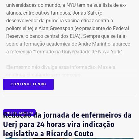
universidades do mundo, a NYU tem na sua lista de ex-
alunos, entre outros famosos,
Jonas Salk
(o
desenvolvedor da primeira vacina eficaz contra a
poliomielite) e A
lan Greenspan
(ex-presidente do
Federal
Reserve
, o banco central dos EUA). Sempre que se fala
sobre a formação acadêmica de André Marinho, aparece
a referência “formado na Universidade de Nova York”.
Ele mesmo não divulga essa informação. Mas ela
continua circulando sem correção.
CONTINUE LENDO
No material de campanha, não há
referência à formatura
Redução da jornada de enfermeiros da
RIO DE JANEIRO
André Marinho informa que desistiu da faculdade nos
Uerj para 24 horas vira indicação
Estados Unidos porque decidiu voltar ao seu país natal,
legislativa a Ricardo Couto
em plena efervescência do impeachment da ex-presidente