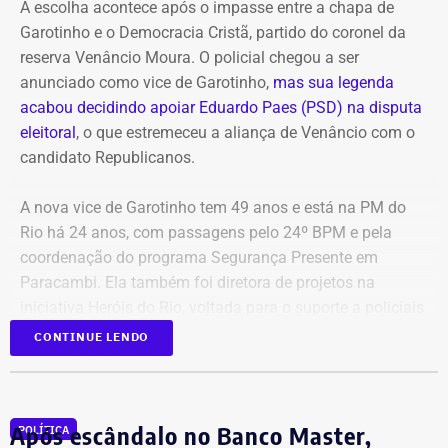
A escolha acontece após o impasse entre a chapa de
crime, sejam adotadas as medidas legais cabíveis,
Garotinho e o Democracia Cristã, partido do coronel da
incluindo o eventual oferecimento de denúncia.
reserva Venâncio Moura. O policial chegou a ser
anunciado como vice de Garotinho,
mas sua legenda
Para embasar o pedido, a parlamentar anexou capturas
acabou decidindo apoiar Eduardo Paes (PSD) na disputa
de tela da publicação e os links das postagens
eleitoral
, o que estremeceu a aliança de Venâncio com o
divulgadas por Janones nas redes sociais.
candidato Republicanos.
A nova vice de Garotinho tem 49 anos e está na PM do
Rio há 24 anos, com passagens pelo 24º BPM e pela
coordenação do programa Segurança Presente em
Paracambi. Ela também foi diretora de projetos na
iniciativa Heróis do Rio, voltada para o suporte a policiais
feridos e a familiares de agentes falecidos.
CONTINUE LENDO
A indicação também consolida a aliança do Democratas
com Garotinho. O partido tinha anunciado a candidatura
Após escândalo no Banco Master,
POLÍTICA
própria do ex-governador Wilson Witzel, mas o político