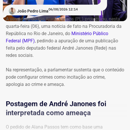
equipamentos. A receita estimada, de acordo com o
eleição
“.
06/08/2026 12:14
Executivo municipal, iria para organizações criminosas e
João Pedro Lima
chegaria a R$ 975 mil mensais.
A vereadora do Rio Alana Passos (PL) protocolou, nesta
quarta-feira (06), uma notícia de fato na Procuradoria da
A operação começou por volta das 8h30 e reuniu agentes
República no Rio de Janeiro, do
Ministério Público
da Secretaria Municipal de Ordem Pública (Seop),
Federal (MPF)
, pedindo a apuração de uma publicação
Instituto Municipal de Vigilância Sanitária (IVISA-Rio),
feita pelo deputado federal André Janones (Rede) nas
Guarda Municipal, Comlurb, CET-Rio, Defesa Civil,
redes sociais.
Secretaria Municipal de Desenvolvimento Urbano, além
da Secretaria de Estado de Segurança Pública, Polícia
Na representação, a parlamentar sustenta que o conteúdo
Militar, Light e Águas do Rio.
pode configurar crimes como incitação ao crime,
apologia ao crime e ameaça.
Todo o material apreendido foi encaminhado ao Depósito
Público Municipal de Bonsucesso.
Postagem de André Janones foi
interpretada como ameaça
O pedido de Alana Passos tem como base uma