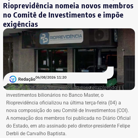
desistiu da disputa para apoiar a campanha de Anthony
Rioprevidência nomeia novos membros
Garotinho.
no Comitê de Investimentos e impõe
exigências
Com informações de Lauro Jardim, do jornal “O Globo”.
06/08/2026 11:20
Redação
Em meio aos desdobramentos do caso envolvendo
investimentos bilionários no Banco Master, o
Rioprevidência oficializou na última terça-feira (04) a
nova composição do seu Comitê de Investimentos (COI).
A nomeação dos membros foi publicada no Diário Oficial
do Estado, em ato assinado pelo diretor-presidente Felipe
Derbli de Carvalho Baptista.