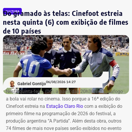
constavam na prestação de contas de 2022.
Do gramado às telas: Cinefoot estreia
CULTURA
Os saldos em contas bancárias também cresceram. Os
nesta quinta (6) com exibição de filmes
depósitos em conta corrente, que somavam R$ 50.686,20
de 10 países
há quatro anos, passaram para R$ 97.543,64.
Já o apartamento herdado em Campos dos Goytacazes,
avaliado em R$ 187.475,88, e o imóvel herdado em São
João da Barra, de R$ 150 mil, permaneceram com os
mesmos valores declarados.
06/08/2026 14:27
Gabriel Gontijo
Nesta quinta-feira, (06), a partir das 20h30, em Botafogo
a bola vai rolar no cinema. Isso porque a 16ª edição do
Cinefoot estreia na
Estação Claro Rio
com a exibição do
primeiro filme na programação de 2026 do festival, a
produção argentina “A Partida”. Além desta obra, outros
74 filmes de mais nove países serão exibidos no evento