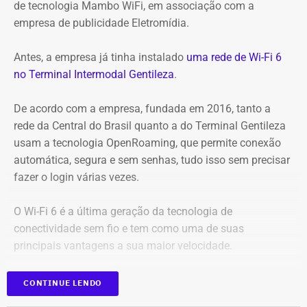
de tecnologia Mambo WiFi, em associação com a
empresa de publicidade Eletromídia.
Antes, a empresa já tinha instalado
uma rede de Wi-Fi 6
no Terminal Intermodal Gentileza
.
De acordo com a empresa, fundada em 2016, tanto a
rede da Central do Brasil quanto a do Terminal Gentileza
usam a tecnologia OpenRoaming, que permite conexão
automática, segura e sem senhas, tudo isso sem precisar
Captura de tela da publicação de André Janones, utilizado como prova na
fazer o login várias vezes.
representação de Alana Passos — Foto: Reprodução
O Wi-Fi 6 é a última geração da tecnologia de
Na representação, Alana Passos argumenta que, por se
conectividade sem fio e tem como uma de suas
tratar de um deputado federal e agente público, as
principais vantagens a sua maior velocidade.
declarações extrapolam os limites da liberdade de
expressão e podem caracterizar, em tese, violação aos
Com informações da coluna Capital, em “O Globo”.
CONTINUE LENDO
artigos 286 e 287 do Código Penal, que tratam,
respectivamente, de incitação ao crime e apologia ao