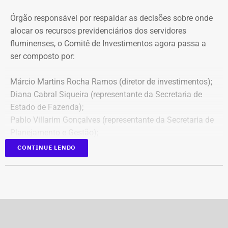
Órgão responsável por respaldar as decisões sobre onde
alocar os recursos previdenciários dos servidores
fluminenses, o Comitê de Investimentos agora passa a
ser composto por:
Márcio Martins Rocha Ramos (diretor de investimentos);
Diana Cabral Siqueira (representante da Secretaria de
Estado de Fazenda);
Pablo Villarim Gonçalves (representante da Secretaria de
Planejamento e Gestão);
Alisson José Ramos Batista (servidor do Corpo Técnico
CONTINUE LENDO
do Rioprevidência);
Geny Andrea Alves (servidora do Corpo Técnico do
Rioprevidência).
Retroatividade de atos para garantir