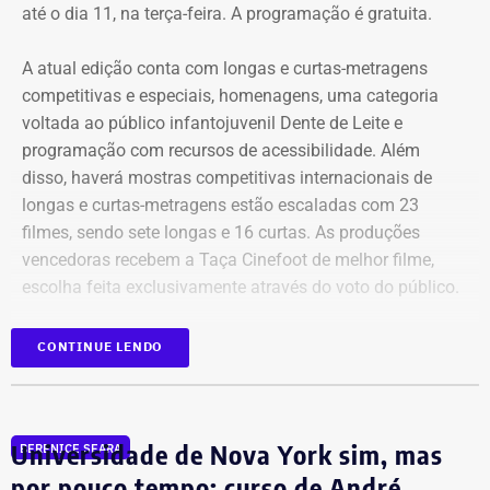
até o dia 11, na terça-feira. A programação é gratuita.
Bens declarados por Carla Machado em 2026 — Foto:
A atual edição conta com longas e curtas-metragens
Reprodução/Divulgacand
competitivas e especiais, homenagens, uma categoria
voltada ao público infantojuvenil Dente de Leite e
programação com recursos de acessibilidade. Além
disso, haverá mostras competitivas internacionais de
longas e curtas-metragens estão escaladas com 23
filmes, sendo sete longas e 16 curtas. As produções
vencedoras recebem a Taça Cinefoot de melhor filme,
escolha feita exclusivamente através do voto do público.
Os países participantes são Brasil, Argentina, México,
CONTINUE LENDO
Itália, Colômbia, Reino Unido, Irã, Espanha, Alemanha,
Bens declarados por Carla Machado em 2022 — Foto:
além de uma coprodução Chile/Palestina/Espanha,
Reprodução/Divulgacand
compondo um mosaico representativo do melhor cinema
Universidade de Nova York sim, mas
BERENICE SEARA
mundial de futebol da atualidade. Totalizando dez
países.
por pouco tempo: curso de André