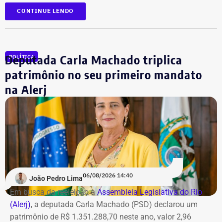
CONTINUE LENDO
Além dela, outros 12 réus foram alvo de mandados de
busca e deverão se apresentar à Justiça. As ordens
judiciais foram expedidas pelo juiz Alexandre Abrahão
Deputada Carla Machado triplica
POLÍTICA
Teixeira, da 3ª Vara Especializada em Organização
Criminosa do Tribunal de Justiça do Rio.
patrimônio no seu primeiro mandato
na Alerj
*Com informações do g1
06/08/2026 14:40
João Pedro Lima
Em busca da reeleição à
Assembleia Legislativa do Rio
(Alerj)
, a deputada Carla Machado (PSD) declarou um
patrimônio de R$ 1.351.288,70 neste ano, valor 2,96