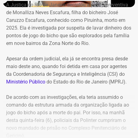
A Justiça do Rio de Janeiro decretou a prisão preventiva
de Monalliza Neves Escafura, filha do bicheiro José
Caruzzo Escafura, conhecido como Piruinha, morto em
2025. Ela é investigada por suspeita de lavar dinheiro dos
pontos de jogo do bicho que são explorados pela família
em nove bairros da Zona Norte do Rio.
Apesar da ordem judicial, ela já se encontra presa desde
maio deste ano, quando foi detida em casa por agentes
da Coordenadoria de Segurança e Inteligência (CSI) do
Ministério Público
do Estado do Rio de Janeiro (MPRJ).
De acordo com as investigações, ela teria assumido o
comando da estrutura armada da organização ligada ao
jogo do bicho após a morte do pai. Por isso, na manhã
desta quinta-feira (6), policiais da Polinter cumpriram o
novo mandado de prisão no Complexo Penitenciário de
Gericinó.