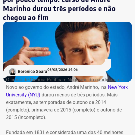
Marinho durou três períodos e não
Além da Estação Claro Rio, o Cinefoot terá exibições no
chegou ao fim
Centro Cultural da Justiça Federal, no Centro do Rio; no
Ponto Cine, em Guadalupe; e na Biblioteca Parque
Manguinhos; em Benfica.
06/08/2026 14:06
Berenice Seara
O curso de Ciência Política e Negócios do candidato do
Novo ao governo do estado, André Marinho, na
New York
University (NYU)
durou menos de três períodos. Mais
exatamente, as temporadas de outono de 2014
(completo), primavera de 2015 (completo) e outono de
2015 (incompleto).
Fundada em 1831 e considerada uma das 40 melhores