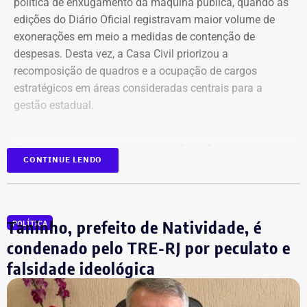
política de enxugamento da máquina pública, quando as
edições do Diário Oficial registravam maior volume de
exonerações em meio a medidas de contenção de
despesas. Desta vez, a Casa Civil priorizou a
recomposição de quadros e a ocupação de cargos
estratégicos em áreas consideradas centrais para a
gestão estadual.
Três casas, o mesmo destino
CONTINUE LENDO
O principal destaque desta manhã teve destino definido:
Fazenda, Planejamento e Inea foram as três estruturas
que concentraram a maior parte das nomeações.
Taninho, prefeito de Natividade, é
POLÍTICA
condenado pelo TRE-RJ por peculato e
Campeã absoluta do dia, a Secretaria de Estado de
falsidade ideológica
Planejamento e Gestão recebeu 11 nomeações e 3
exonerações. O reforço abrange desde funções
operacionais de assistente até postos estratégicos de