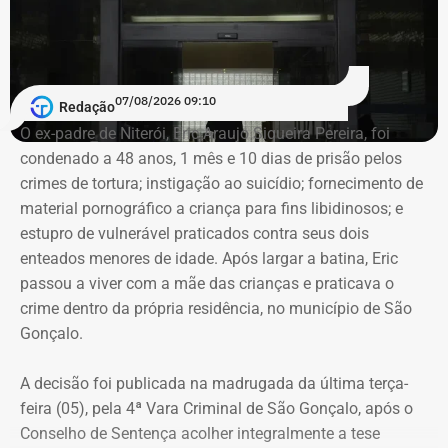
ser cumprida em regime inicial semiaberto. Já para Felipe
Maciel, a condenação foi de um ano e dois meses de
reclusão, em regime inicial aberto, além de onze dias-
multa, com a substituição da pena privativa de liberdade
07/08/2026 09:10
por duas restritivas de direitos.
Redação
O ex-padre de Niterói, Eric Araujo Siqueira Pereira, foi
condenado a 48 anos, 1 mês e 10 dias de prisão pelos
Taninho teve seu mandato cassado
crimes de tortura; instigação ao suicídio; fornecimento de
em 2015
material pornográfico a criança para fins libidinosos; e
estupro de vulnerável praticados contra seus dois
Em 2012, Taninho foi reeleito, disputando o cargo pelo
enteados menores de idade. Após largar a batina, Eric
PSD. Sua primeira vitória nas urnas se deu em 2008, pelo
passou a viver com a mãe das crianças e praticava o
PSDB.
crime dentro da própria residência, no município de São
Gonçalo.
Em 2015, Taninho e seu vice, Welington Nacif de
Mendonça, foram cassados após uma decisão do
A decisão foi publicada na madrugada da última terça-
Tribunal Superior Eleitoral (TSE) apontar que o prefeito
feira (05), pela 4ª Vara Criminal de São Gonçalo, após o
“desvirtuou propaganda institucional e utilizou recursos
Conselho de Sentença acolher integralmente a tese