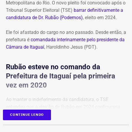
Metropolitana do Rio. O novo pleito foi convocado após o
Tribunal Superior Eleitoral (TSE)
barrar definitivamente a
candidatura de Dr. Rubão (Podemos)
, eleito em 2024.
Ele foi afastado do cargo no ano passado. Desde então, a
prefeitura é
comandada interinamente pelo presidente da
Câmara de Itaguaí
, Haroldinho Jesus (PDT).
Rubão esteve no comando da
Prefeitura de Itaguaí pela primeira
vez em 2020
Ao manter o indeferimento da candidatura, o TSE
entendeu que a eleição de Rubão em 2024 configuraria
um terceiro mandato consecutivo, situação vedada pela
CONTINUE LENDO
Constituição Federal.