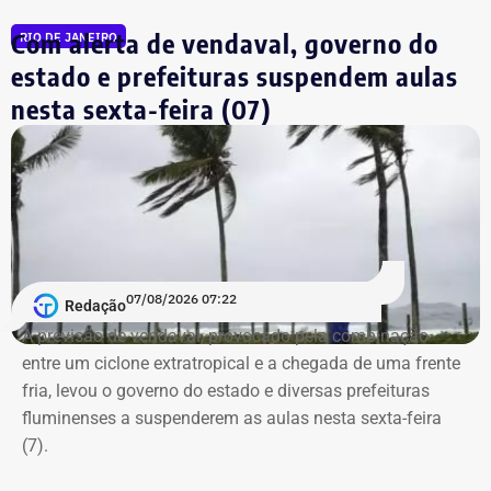
De acordo com o calendário definido pela Justiça
Com alerta de vendaval, governo do
RIO DE JANEIRO
Eleitoral, os partidos e federações terão até o dia 25 de
estado e prefeituras suspendem aulas
agosto para registrar as candidaturas que disputarão a
nova votação. A chapa vencedora tomará posse em
nesta sexta-feira (07)
novembro deste ano e cumprirá mandato até 31 de
dezembro de 2028, completando o período
correspondente ao mandato iniciado após as eleições
municipais de 2024.
Com informações do “RJ2”.
07/08/2026 07:22
Redação
A previsão de vendaval, provocado pela combinação
entre um ciclone extratropical e a chegada de uma frente
fria, levou o governo do estado e diversas prefeituras
fluminenses a suspenderem as aulas nesta sexta-feira
(7).