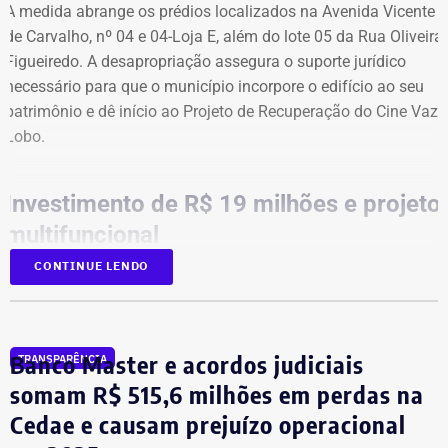
A medida abrange os prédios localizados na Avenida Vicente
de Carvalho, nº 04 e 04-Loja E, além do lote 05 da Rua Oliveira
Figueiredo. A desapropriação assegura o suporte jurídico
necessário para que o município incorpore o edifício ao seu
patrimônio e dê início ao Projeto de Recuperação do Cine Vaz
Lobo.
Investimento de R$ 19 milhões e projeto
multifuncional
CONTINUE LENDO
O decreto viabiliza o plano municipal que prevê um
investimento de R$ 19 milhões — montante que engloba o
pagamento da desapropriação, a restauração da arquitetura
A recomendação das autoridades é que a população evite
original, a aquisição de mobiliário e a instalação de
Banco Master e acordos judiciais
TRANSPARÊNCIA
atividades ao ar livre, não se abrigue sob árvores devido
equipamentos para som e projeção.
ao risco de quedas e fique atenta aos comunicados da
somam R$ 515,6 milhões em perdas na
Defesa Civil ao longo do dia.
Cedae e causam prejuízo operacional
O objetivo é transformar o prédio, fechado há décadas, em