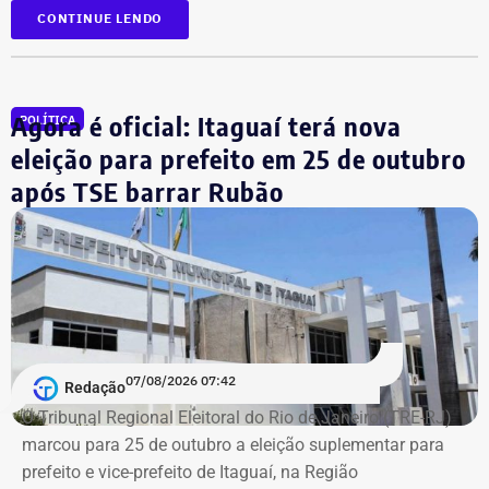
Desenvolvimento Econômico registrou a saída do
Em abril, o
novo governador remanejou Simões para a
CONTINUE LENDO
superintendente Henrique Nunes Amarante.
chefiai de Gabinete
e nomeou o procurador Flávio
Willeman em seu lugar.
COM FÁBIO MARTINS.
Agora é oficial: Itaguaí terá nova
POLÍTICA
Simões vai substituir o
eleição para prefeito em 25 de outubro
supersecretário Roberto Leão na
após TSE barrar Rubão
pasta
Com a nova nomeação, o ex-supersecretário substitui o
poderoso delegado Roberto Leão, o secretário-chefe do
Gabinete de Segurança Institucional (GSI) que vinha
respondendo interinamente pelo expediente do órgão.
07/08/2026 07:42
Redação
O Tribunal Regional Eleitoral do Rio de Janeiro (TRE-RJ)
marcou para 25 de outubro a eleição suplementar para
prefeito e vice-prefeito de Itaguaí, na Região