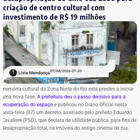
criação de centro cultural com
Queimados
São João de Meriti
investimento de R$ 19 milhões
Nilópolis
Seropédica
Itaguaí
Mangaratiba
Angra dos Reis
Paraty
Petrópolis
07/08/2026 07:20
Lívia Mendonça
Belford Roxo
O histórico Cine Vaz Lobo, um dos maiores símbolos da
memória cultural da Zona Norte do Rio está prestes a iniciar
Alerta e Prevenção
uma nova fase.
A prefeitura deu o passo decisivo para a
recuperação do espaço
e publicou no Diário Oficial nesta
sexta-feira (07) um decreto, assinado pelo prefeito Eduardo
A capital fluminense entrou em Estágio 2 de mobilização
Cavaliere (PSD), que declara de utilidade pública, para fins de
na noite de ontem.
desapropriação total, os imóveis do antigo cinema de rua.