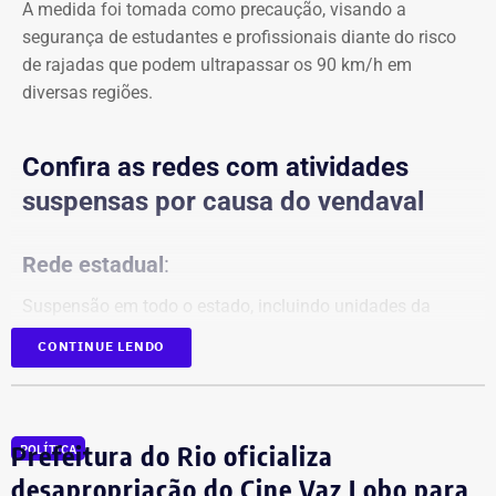
A medida foi tomada como precaução, visando a
segurança de estudantes e profissionais diante do risco
de rajadas que podem ultrapassar os 90 km/h em
diversas regiões.
Confira as redes com atividades
suspensas por causa do vendaval
Rede estadual
:
Suspensão em todo o estado, incluindo unidades da
Faetec.
CONTINUE LENDO
Redes municipais:
Rio de Janeiro
Prefeitura do Rio oficializa
POLÍTICA
Niterói
desapropriação do Cine Vaz Lobo para
Nova Iguaçu