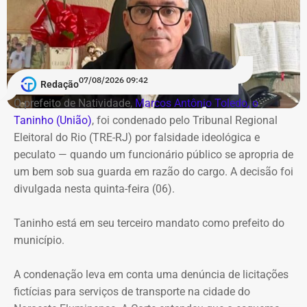
assessor e coordenador.
Na Secretaria de Estado de Fazenda, foram publicadas 8
nomeações contra apenas 1 exoneração. A
07/08/2026 09:42
movimentação na pasta foi impulsionada pela aplicação
Redação
de decretos de reestruturação organizacional,
O prefeito de Natividade,
Marcos Antônio Toledo, o
promovendo novos chefes de departamento, assessores
Taninho (União)
, foi condenado pelo Tribunal Regional
e assistentes técnicos.
Eleitoral do Rio (TRE-RJ) por falsidade ideológica e
peculato — quando um funcionário público se apropria de
Também na onda das nomeações, o Inea foi um dos
um bem sob sua guarda em razão do cargo. A decisão foi
destinos da rodada de mudanças, com cinco novos
divulgada nesta quinta-feira (06).
nomes — fortalecendo a estrutura de monitoramento do
litoral e ações na Baía de Guanabara e Região dos Lagos
Taninho está em seu terceiro mandato como prefeito do
—, e apenas uma exoneração registrada. Além disso, o
município.
Diário Oficial também trouxe a nomeação de Rodrigo
Costa dos Santos na Diretoria de Segurança da
A condenação leva em conta uma denúncia de licitações
Informação do Proderj, e a reorganização da Corregedoria
fictícias para serviços de transporte na cidade do
do Ceperj, com a nomeação de Jair Sá de Jesus.