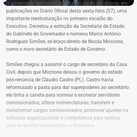
denúncia para incluir as acusações de estupro de
O governador em exercício Ricardo Couto oficializou, em
vulnerável, fornecimento de material pornográfico a
publicações no Diário Oficial desta sexta-feira (07), uma
criança para fins libidinosos e instigação ao suicídio.
importante reestruturação no primeiro escalão do
Com a decisão, o Conselho de Sentença reconheceu
Executivo. Decretou a extinção da Secretaria de Estado
Couto extingue Gabinete do Governador
integralmente a responsabilidade do ex-padre pelos
do Gabinete do Governador e nomeou Marco Antônio
crimes apontados pelo MPRJ.
Rodrigues Simões, ex-braço-direito de Nicola Miccione,
As baixas de peso não pararam por aí. Couto oficializou,
como o novo secretário de Estado de Governo.
A condenação será cumprida em regime fechado e a
em publicações no Diário Oficial desta sexta,
a extinção
magistrada determinou que o arcebispo de Niterói seja
da Secretaria de Estado do Gabinete do Governador
. Na
Simões chegou a assumir o cargo de secretário da Casa
comunicado da sentença.
agora extinta pasta, o governador em exercício do Rio
Civil, depois que Miccione deixou o governo do estado
promoveu uma dupla baixa no escalão de liderança com
pós-renúncia de Cláudio Castro (PL). Castro havia
Com informações do colunista Ancelmo Gois, do Jornal
a exoneração dos subsecretários adjuntos Mariana
reformulado a pasta para dar superpoderes ao secretário:
“O Globo”.
Pisani Mata (Planejamento e Inovação) — ex-secretária
ele tinha a caneta para
nomear e exonerar servidores
interina da pasta de Energia — e Paulo Roberto de Oliveira
comissionados; a
lterar nomenclaturas, transferir e
Senise (Gestão e Desenvolvimento Territorial), nome de
transformar cargos comissionados;
promover ajustes na
forte circulação no setor do turismo.
estrutura organizacional; e
competência para realizar
atos de gestão orçamentária e financeira.
Fechando as baixas do dia, a Secretaria de