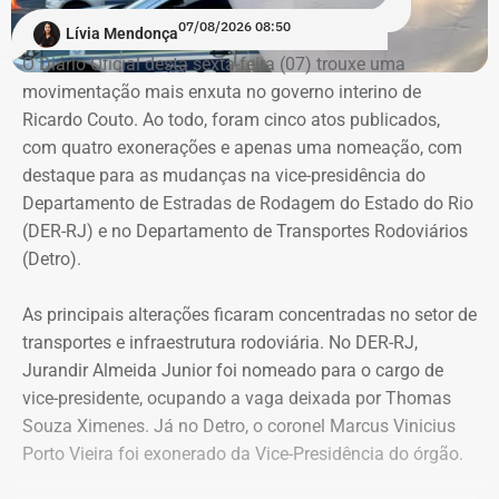
enteados de castigo em um terraço sem proteção e
07/08/2026 08:50
COM FÁBIO MARTINS.
Lívia Mendonça
incentivava a criança a se jogar do local, afirmando que
O Diário Oficial desta sexta-feira (07) trouxe uma
encontraria “Papai do Céu” e seria feliz.
movimentação mais enxuta no governo interino de
Ricardo Couto. Ao todo, foram cinco atos publicados,
Os jurados entenderam que o réu se aproveitou da
com quatro exonerações e apenas uma nomeação, com
vulnerabilidade da vítima para induzi-la a atentar contra a
destaque para as mudanças na vice-presidência do
própria vida.
Departamento de Estradas de Rodagem do Estado do Rio
(DER-RJ) e no Departamento de Transportes Rodoviários
Uma das crianças precisou ser
(Detro).
encaminhada para atendimento
As principais alterações ficaram concentradas no setor de
especializado após mudança de
transportes e infraestrutura rodoviária. No DER-RJ,
comportamento
Jurandir Almeida Junior foi nomeado para o cargo de
vice-presidente, ocupando a vaga deixada por Thomas
As investigações tiveram início após uma das crianças,
Souza Ximenes. Já no Detro, o coronel Marcus Vinicius
vítima do ex-padre, apresentar mudanças de
Porto Vieira foi exonerado da Vice-Presidência do órgão.
comportamento e ser encaminhada para atendimento