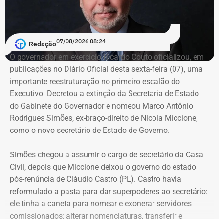
vítima tinha uma confiança exacerbada no réu, naquele
que foi padre”, disse a juíza.
A partir da revelação dos abusos, o MPRJ aditou a
07/08/2026 08:24
Redação
denúncia para incluir as acusações de estupro de
O governador em exercício Ricardo Couto oficializou, em
vulnerável, fornecimento de material pornográfico a
publicações no Diário Oficial desta sexta-feira (07), uma
criança para fins libidinosos e instigação ao suicídio.
importante reestruturação no primeiro escalão do
Com a decisão, o Conselho de Sentença reconheceu
Executivo. Decretou a extinção da Secretaria de Estado
Couto extingue Gabinete do Governador
integralmente a responsabilidade do ex-padre pelos
do Gabinete do Governador e nomeou Marco Antônio
crimes apontados pelo MPRJ.
Rodrigues Simões, ex-braço-direito de Nicola Miccione,
As baixas de peso não pararam por aí. Couto oficializou,
como o novo secretário de Estado de Governo.
A condenação será cumprida em regime fechado e a
em publicações no Diário Oficial desta sexta,
a extinção
magistrada determinou que o arcebispo de Niterói seja
da Secretaria de Estado do Gabinete do Governador
. Na
Simões chegou a assumir o cargo de secretário da Casa
comunicado da sentença.
agora extinta pasta, o governador em exercício do Rio
Civil, depois que Miccione deixou o governo do estado
promoveu uma dupla baixa no escalão de liderança com
pós-renúncia de Cláudio Castro (PL). Castro havia
Com informações do colunista Ancelmo Gois, do Jornal
a exoneração dos subsecretários adjuntos Mariana
reformulado a pasta para dar superpoderes ao secretário:
“O Globo”.
Pisani Mata (Planejamento e Inovação) — ex-secretária
ele tinha a caneta para
nomear e exonerar servidores
interina da pasta de Energia — e Paulo Roberto de Oliveira
comissionados; a
lterar nomenclaturas, transferir e