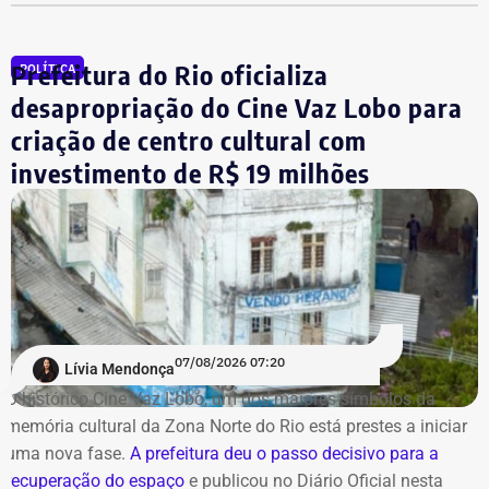
Redes municipais:
Rio de Janeiro
Prefeitura do Rio oficializa
POLÍTICA
Niterói
desapropriação do Cine Vaz Lobo para
Nova Iguaçu
criação de centro cultural com
Queimados
São João de Meriti
investimento de R$ 19 milhões
Nilópolis
Seropédica
Itaguaí
Mangaratiba
Angra dos Reis
Paraty
Petrópolis
07/08/2026 07:20
Lívia Mendonça
Belford Roxo
O histórico Cine Vaz Lobo, um dos maiores símbolos da
memória cultural da Zona Norte do Rio está prestes a iniciar
Alerta e Prevenção
uma nova fase.
A prefeitura deu o passo decisivo para a
recuperação do espaço
e publicou no Diário Oficial nesta