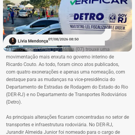
Um dos pontos mais relevantes foi a condenação por
instigação ao suicídio de uma das vítimas. De acordo
com a 1ª Promotoria de Justiça que atua junto à 4ª Vara
Criminal de São Gonçalo, o ex-padre colocava um dos
enteados de castigo em um terraço sem proteção e
07/08/2026 08:50
Lívia Mendonça
incentivava a criança a se jogar do local, afirmando que
O Diário Oficial desta sexta-feira (07) trouxe uma
encontraria “Papai do Céu” e seria feliz.
movimentação mais enxuta no governo interino de
Ricardo Couto. Ao todo, foram cinco atos publicados,
Os jurados entenderam que o réu se aproveitou da
com quatro exonerações e apenas uma nomeação, com
vulnerabilidade da vítima para induzi-la a atentar contra a
destaque para as mudanças na vice-presidência do
própria vida.
Departamento de Estradas de Rodagem do Estado do Rio
(DER-RJ) e no Departamento de Transportes Rodoviários
Uma das crianças precisou ser
(Detro).
encaminhada para atendimento
As principais alterações ficaram concentradas no setor de
especializado após mudança de
transportes e infraestrutura rodoviária. No DER-RJ,
comportamento
Jurandir Almeida Junior foi nomeado para o cargo de