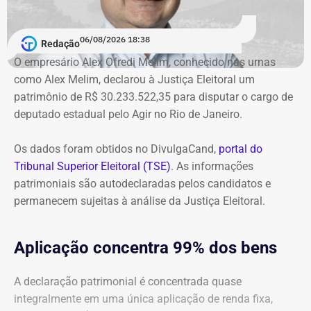
O órgão também requer que o ex-governador seja
multiplicada pelo número de economias existentes em
intimado a quitar os valores da condenação. Segundo os
imóveis com um único hidrômetro.
06/08/2026 18:38
cálculos atualizados apresentados à Justiça, o
Redação
ressarcimento ao erário, originalmente fixado em R$
O empresário Alex Ofredi Melim, conhecido nas urnas
Com a mudança, a Cedae reclassificou de “provável” para
234,4 milhões, chega hoje a R$ 2,55 bilhões. O MP ainda
como Alex Melim, declarou à Justiça Eleitoral um
“remoto” o risco de processos ainda sem decisão
cobra R$ 778,9 mil de multa civil e R$ 11,9 milhões por
patrimônio de R$ 30.233.522,35 para disputar o cargo de
definitiva. As ações somavam R$ 711,6 milhões.
danos morais coletivos.
deputado estadual pelo Agir no Rio de Janeiro.
Com informações do colunista Lauro Jardim, do jornal “O
A reversão reduziu significativamente o impacto líquido
Globo”
Os dados foram obtidos no DivulgaCand,
portal do
das contingências no balanço. Sem esse efeito favorável
Tribunal Superior Eleitoral (TSE)
. As informações
da Suprema Corte, a pressão sobre o resultado
patrimoniais são autodeclaradas pelos candidatos e
operacional teria sido ainda maior.
permanecem sujeitas à análise da Justiça Eleitoral.
Apesar do prejuízo operacional, a
Aplicação concentra 99% dos bens
companhia teve lucro líquido final de
R$ 219,4 milhões
A declaração patrimonial é concentrada quase
integralmente em uma única aplicação de renda fixa,