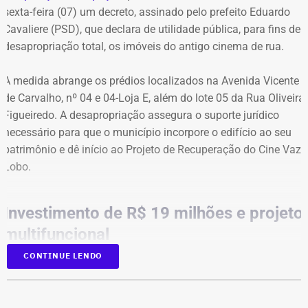
sexta-feira (07) um decreto, assinado pelo prefeito Eduardo
A capital fluminense entrou em Estágio 2 de mobilização
Cavaliere (PSD), que declara de utilidade pública, para fins de
na noite de ontem.
desapropriação total, os imóveis do antigo cinema de rua.
A medida abrange os prédios localizados na Avenida Vicente
de Carvalho, nº 04 e 04-Loja E, além do lote 05 da Rua Oliveira
Figueiredo. A desapropriação assegura o suporte jurídico
necessário para que o município incorpore o edifício ao seu
patrimônio e dê início ao Projeto de Recuperação do Cine Vaz
Lobo.
Investimento de R$ 19 milhões e projeto
multifuncional
CONTINUE LENDO
O decreto viabiliza o plano municipal que prevê um
investimento de R$ 19 milhões — montante que engloba o
pagamento da desapropriação, a restauração da arquitetura
A recomendação das autoridades é que a população evite