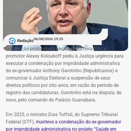
Outro vetor de pressão apareceu na rubrica de despesas
administrativas. Os gastos classificados como acordos
judiciais saltaram de R$ 17,5 milhões, em 2024, para R$
292,8 milhões em 2025.
06/08/2026 19:25
Redação
Em petição protocolada nesta quinta-feira (06), o
A alta foi de aproximadamente 1.576% em apenas um
promotor Alexey Kolouboff pediu à Justiça urgência para
ano.
executar a condenação por improbidade administrativa
do ex-governador Anthony Garotinho (Republicanos) e
A rubrica, sozinha, respondeu por cerca de dois terços do
comunicar à Justiça Eleitoral a suspensão de seus
aumento das despesas gerais e administrativas da
direitos políticos por oito anos, em razão do período de
companhia, que passaram de R$ 587,2 milhões para R$
registro das candidaturas. Garotinho está na disputa, de
1,03 bilhão.
novo, pelo comando do Palácio Guanabara.
Entre os registros citados no balanço está um acordo
Em 2025, o ministro Dias Toffoli, do Supremo Tribunal
consensual de reequilíbrio econômico-financeiro
Federal (STF),
manteve a condenação do ex-governador
relacionado ao contrato da Estação de Tratamento de
por improbidade administrativa no projeto “Saúde em
Esgotos (ETE) de Alegria, celebrado com um consórcio de