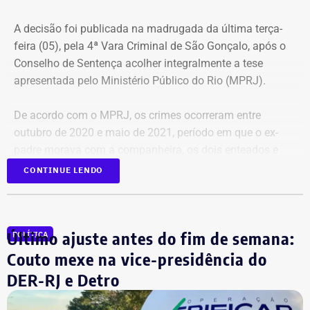
A decisão foi publicada na madrugada da última terça-
feira (05), pela 4ª Vara Criminal de São Gonçalo, após o
Conselho de Sentença acolher integralmente a tese
apresentada pelo Ministério Público do Rio (MPRJ).
De acordo com o MPRJ, os crimes ocorreram entre
outubro de 2020 e maio de 2021, período em que o ex-
padre morava com a companheira, os dois enteados e
uma filha do casal. Segundo a denúncia, as crianças
CONTINUE LENDO
eram submetidas a agressões físicas, violência
psicológica e abusos sexuais.
Último ajuste antes do fim de semana:
POLÍTICA
Ele incentivava um dos enteados a se
Couto mexe na vice-presidência do
jogar de terraço para ‘encontrar
DER-RJ e Detro
Papai do Céu’