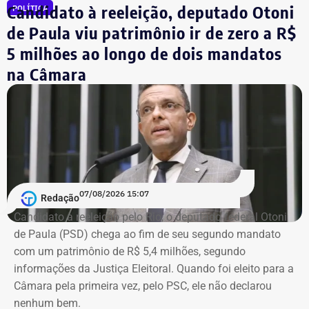
redução da burocracia e o fortalecimento dos pequenos
Candidato à reeleição, deputado Otoni
POLÍTICA
empreendedores.
de Paula viu patrimônio ir de zero a R$
5 milhões ao longo de dois mandatos
O economista também ocupava a vice-presidência da
na Câmara
Sociedade Nacional de Agricultura; integrava a Academia
Nacional de Agricultura; e era membro do Instituto Brasileiro
de Economia, da Fundação Getulio Vargas (FGV).
Governo do estado emitiu nota de pesar
Em nota, o governador em exercício do Rio, Ricardo Couto,
07/08/2026 15:07
Redação
manifestou solidariedade aos familiares e amigos do
Candidato à reeleição pelo Rio, o deputado federal Otoni
economista.
de Paula (PSD) chega ao fim de seu segundo mandato
com um patrimônio de R$ 5,4 milhões, segundo
“O Brasil perde um dos grandes nomes da economia e da
informações da Justiça Eleitoral. Quando foi eleito para a
formulação de políticas públicas voltadas ao
Câmara pela primeira vez, pelo PSC, ele não declarou
desenvolvimento. Tito Bruno Ryff deixa um legado construído
nenhum bem.