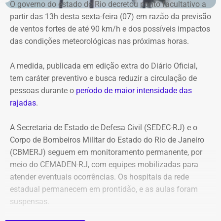
pode acionar o Corpo de Bombeiros pelo telefone 193 e a
O governo do estado do Rio decretou ponto facultativo a
Defesa Civil pelo número 199.
partir das 13h desta sexta-feira (07) em razão da previsão
de ventos fortes de até 90 km/h e dos possíveis impactos
das condições meteorológicas nas próximas horas.
A medida, publicada em edição extra do Diário Oficial,
tem caráter preventivo e busca reduzir a circulação de
pessoas durante o
período de maior intensidade das
rajadas
.
A Secretaria de Estado de Defesa Civil (SEDEC-RJ) e o
Corpo de Bombeiros Militar do Estado do Rio de Janeiro
(CBMERJ) seguem em monitoramento permanente, por
meio do CEMADEN-RJ, com equipes mobilizadas para
atender eventuais ocorrências. Os hospitais da rede
estadual permanecem em prontidão, e as aulas foram
suspensas.