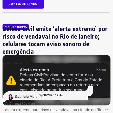
As autoridades orientam a população a evitar
CONTINUE LENDO
deslocamentos desnecessários durante as rajadas de
vento, manter distância de árvores, postes, placas e
outras estruturas que possam oferecer risco, além de
Defesa Civil emite ‘alerta extremo’ por
RIO DE JANEIRO
acompanhar os comunicados dos canais oficiais. Em
caso de emergência, o Corpo de Bombeiros pode ser
risco de vendaval no Rio de Janeiro;
acionado pelo telefone 193 ou pelo aplicativo 193RJ.
celulares tocam aviso sonoro de
emergência
07/08/2026 12:46
Gabriele Maia
A Defesa Civil emitiu, às 12h35 desta sexta-feira (07), um
alerta extremo para risco de vendaval na cidade do Rio de