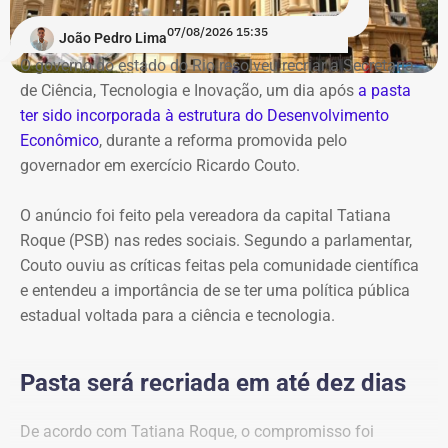
para R$ 1,48 milhão em 2020, R$ 1,64 milhão em 2022 e
07/08/2026 15:35
alcançou R$ 2,82 milhões neste ano.
João Pedro Lima
O governo do estado do Rio resolveu recriar a Secretaria
Na comparação com a última eleição geral, em 2022, o
de Ciência, Tecnologia e Inovação, um dia após
a pasta
aumento foi de R$ 1,17 milhão.
ter sido incorporada à estrutura do Desenvolvimento
Econômico
, durante a reforma promovida pelo
Em relação a 2020, o crescimento chega a R$ 1,34
governador em exercício Ricardo Couto.
milhão.
O anúncio foi feito pela vereadora da capital Tatiana
Roque (PSB) nas redes sociais. Segundo a parlamentar,
Hugo Leal ampliou patrimônio em R$
Couto ouviu as críticas feitas pela comunidade científica
1,13 milhão desde 2022
e entendeu a importância de se ter uma política pública
estadual voltada para a ciência e tecnologia.
Já o também deputado federal Hugo Leal tem um
histórico diferente. Nas eleições de 2026, ele declarou R$
Pasta será recriada em até dez dias
2.671.008,31 em bens, ante R$ 1.541.267,13 informados
em 2022.
De acordo com Tatiana Roque, o compromisso foi