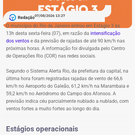
O Cristo Redentor também será iluminado em lilás em
Bahia (UFBA), descobriram no Acervo Público da Bahia
homenagem aos 20 anos da Lei Maria da Penha.
doscumentos que comprovam que Luíza foi mãe do
07/08/2026 13:27
Redação
advogado e jornalista Luiz Gama, um dos principais
O município do Rio de Janeiro entrou em Estágio 3 às
abolicionistas do Brasil no século XIX.
Como buscar ajuda
13h desta sexta-feira (07), em razão da
intensificação
dos ventos
e da previsão de rajadas de até 90 km/h nas
Ligue 180 – Central de Atendimento à Mulher
próximas horas. A informação foi divulgada pelo Centro
Aplicativo Rede Mulher
de Operações Rio (COR) nas redes sociais.
Delegacias Especializadas de Atendimento à Mulher
(DEAMs)
Segundo o Sistema Alerta Rio, da prefeitura da capital, na
Centros Especializados de Atendimento à Mulher
última hora foram registradas rajadas de vento de 66,6
(CEAMs)
km/h no Aeroporto do Galeão, 61,2 km/h na Marambaia e
Centros Integrados de Atendimento à Mulher (CIAMs)
59,2 km/h no Aeródromo do Campo dos Afonsos. A
Patrulha Maria da Penha, da Polícia Militar, para
previsão indica céu parcialmente nublado a nublado, com
acompanhamento de medidas protetivas
ventos fortes a muito fortes ao longo do dia.
Demais serviços da rede estadual de proteção
Estágios operacionais