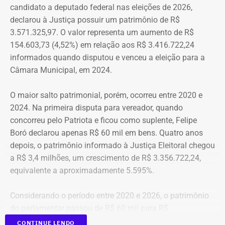
candidato a deputado federal nas eleições de 2026,
declarou patrimônio de R$ 1.689.170,09 em 2026. Em
Críticas da comunidade científica
declarou à Justiça possuir um patrimônio de R$
2024, havia informado R$ 1.645.422,28, enquanto em
3.571.325,97. O valor representa um aumento de R$
2020 declarou R$ 967.164,03.
A recriação da secretaria ocorre após críticas de
154.603,73 (4,52%) em relação aos R$ 3.416.722,24
pesquisadores, universidades e entidades ligadas ao
informados quando disputou e venceu a eleição para a
A evolução patrimonial é contínua ao longo das
setor, que contestaram a decisão do governo de tirar a
Câmara Municipal, em 2024.
declarações apresentadas à Justiça Eleitoral. Em 2016, o
estrutura própria da área durante a reorganização
patrimônio era de R$ 575.320,41 e, em 2006, de R$
administrativa anunciada nesta semana.
O maior salto patrimonial, porém, ocorreu entre 2020 e
184.722,60.
2024. Na primeira disputa para vereador, quando
“Ele [Ricardo Couto] ouviu as críticas da comunidade
concorreu pelo Patriota e ficou como suplente, Felipe
Ao longo de duas décadas, os bens declarados por Rafael
cientifica, dos representantes que estavam aqui, e disse
Boró declarou apenas R$ 60 mil em bens. Quatro anos
Aloisio Freitas aumentaram R$ 1.504.447,49, passando
que vai sim recriar a secretaria, instituir um comitê paras
depois, o patrimônio informado à Justiça Eleitoral chegou
de R$ 184,7 mil em 2006 para R$ 1,69 milhão em 2026.
estudar com deve ser estruturada a nova pasta”, explicou
a R$ 3,4 milhões, um crescimento de R$ 3.356.722,24,
Roque.
equivalente a aproximadamente 5.595%.
Patrimônio de Marcio Ribeiro quase
dobra desde 2018 e chega a R$ 451
Considerando o período entre 2020 e 2026, o patrimônio
do parlamentar passou de R$ 60 mil para R$
mil
3.571.325,97, alta de R$ 3.511.325,97, ou cerca de
CONTINUE LENDO