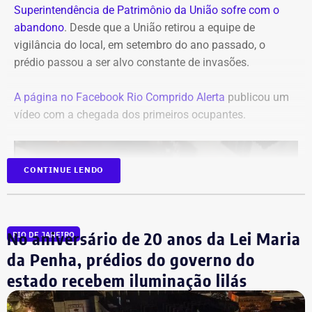
Superintendência de Patrimônio da União sofre com o
abandono
. Desde que a União retirou a equipe de
vigilância do local, em setembro do ano passado, o
prédio passou a ser alvo constante de invasões.
A página no Facebook Rio Comprido Alerta
publicou um
vídeo com a chegada dos primeiros ocupantes.
CONTINUE LENDO
No aniversário de 20 anos da Lei Maria
RIO DE JANEIRO
da Penha, prédios do governo do
estado recebem iluminação lilás