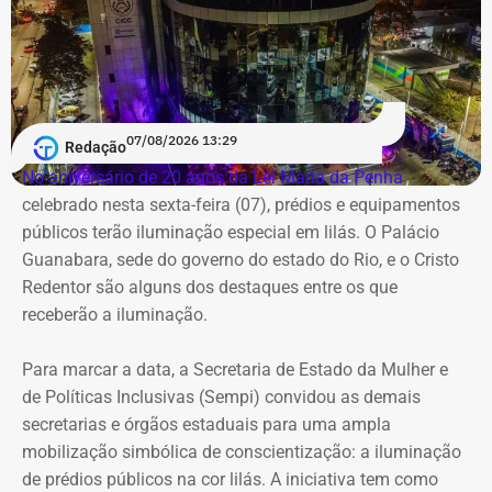
07/08/2026 13:29
Morador da Rua Santa Alexandrina filma chegada de ônibus ao prédio do
Redação
Inmetro — Foto: Reprodução/Facebook/Rio Comprido Alerta.
No aniversário de 20 anos da Lei Maria da Penha
,
celebrado nesta sexta-feira (07), prédios e equipamentos
Em maio deste ano, equipés da Prefeitura do Rio
públicos terão iluminação especial em lilás. O Palácio
realizaram a lacração do imóvel após negociações com a
Guanabara, sede do governo do estado do Rio, e o Cristo
Superintendência do Patrimônio da União,
Redentor são alguns dos destaques entre os que
Posteriormente, também no mesmo mês, a SPU decidiu
receberão a iluminação.
passar o imóvel ao Arquivo Nacional para com o objetivo
de instalar novas repartições.
Para marcar a data, a Secretaria de Estado da Mulher e
de Políticas Inclusivas (Sempi) convidou as demais
O TEMPO REAL RJ fez contato com a Secretaria de
secretarias e órgãos estaduais para uma ampla
Ordem Pública (Seop), que informou acompanhar a
mobilização simbólica de conscientização: a iluminação
ocupação do imóvel. Também foi feito contato com a
de prédios públicos na cor lilás. A iniciativa tem como