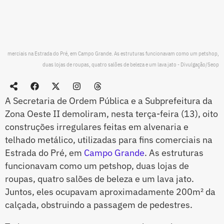
merciais na Estrada do Pré, em Campo Grande. As estruturas funcionavam como um petshop,
duas lojas de roupas, quatro salões de beleza e um lava jato - Divulgação/Seop
A Secretaria de Ordem Pública e a Subprefeitura da
Zona Oeste II demoliram, nesta terça-feira (13), oito
construções irregulares feitas em alvenaria e
telhado metálico, utilizadas para fins comerciais na
Estrada do Pré, em
Campo Grande
. As estruturas
funcionavam como um petshop, duas lojas de
roupas, quatro salões de beleza e um lava jato.
Juntos, eles ocupavam aproximadamente 200m² da
calçada, obstruindo a passagem de pedestres.