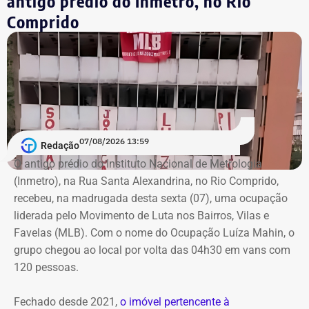
antigo prédio do Inmetro, no Rio
Comprido
A declaração de bens é uma exigência obrigatória para
todos os candidatos. O sistema do TSE disponibiliza
essas informações para consulta pública com o objetivo
de garantir a transparência sobre a situação financeira
dos candidatos.
07/08/2026 13:59
Redação
O antigo prédio do Instituto Nacional de Metrologia
(Inmetro), na Rua Santa Alexandrina, no Rio Comprido,
recebeu, na madrugada desta sexta (07), uma ocupação
liderada pelo Movimento de Luta nos Bairros, Vilas e
Favelas (MLB). Com o nome do Ocupação Luíza Mahin, o
grupo chegou ao local por volta das 04h30 em vans com
120 pessoas.
Fechado desde 2021,
o imóvel pertencente à