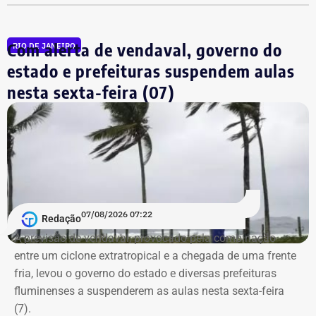
De acordo com o calendário definido pela Justiça
Com alerta de vendaval, governo do
RIO DE JANEIRO
Eleitoral, os partidos e federações terão até o dia 25 de
estado e prefeituras suspendem aulas
agosto para registrar as candidaturas que disputarão a
nova votação. A chapa vencedora tomará posse em
nesta sexta-feira (07)
novembro deste ano e cumprirá mandato até 31 de
dezembro de 2028, completando o período
correspondente ao mandato iniciado após as eleições
municipais de 2024.
Com informações do “RJ2”.
07/08/2026 07:22
Redação
A previsão de vendaval, provocado pela combinação
entre um ciclone extratropical e a chegada de uma frente
fria, levou o governo do estado e diversas prefeituras
fluminenses a suspenderem as aulas nesta sexta-feira
(7).