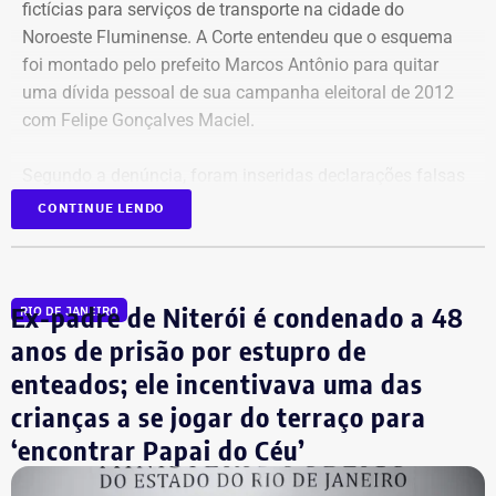
Informação do Proderj, e a reorganização da Corregedoria
fictícias para serviços de transporte na cidade do
do Ceperj, com a nomeação de Jair Sá de Jesus.
Noroeste Fluminense. A Corte entendeu que o esquema
foi montado pelo prefeito Marcos Antônio para quitar
uma dívida pessoal de sua campanha eleitoral de 2012
com Felipe Gonçalves Maciel.
Segundo a denúncia, foram inseridas declarações falsas
em notas de empenho e efetuados pagamentos com
CONTINUE LENDO
dinheiro público por serviços que não foram prestados,
resultando em desvio de recursos públicos no município.
Ex-padre de Niterói é condenado a 48
RIO DE JANEIRO
Os desembargadores eleitorais entenderam que as
provas apresentadas foram consideradas suficientes
anos de prisão por estupro de
para manter a condenação da primeira instância, ainda
enteados; ele incentivava uma das
cabendo recurso e, enquanto isso, Taninho permanece
crianças a se jogar do terraço para
ocupando o cargo.
‘encontrar Papai do Céu’
A condenação para o prefeito foi de quatro anos, onze