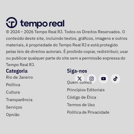
Niterói
Nova Iguaçu
Queimados
São João de Meriti
Nilópolis
© 2024 – 2026 Tempo Real RJ. Todos os Direitos Reservados. O
Seropédica
conteúdo deste site, incluindo textos, gráficos, imagens e outros
materiais, é propriedade do Tempo Real RJ e está protegido
Itaguaí
pelas leis de direitos autorais. É proibido copiar, redistribuir, usar
Mangaratiba
ou publicar qualquer parte do site sem a permissão expressa do
Angra dos Reis
Tempo Real RJ.
Paraty
Categoria
Siga-nos
Petrópolis
Rio de Janeiro
Quem somos
Belford Roxo
Política
Princípios Editoriais
Cultura
Código de Ética
Transparência
Alerta e Prevenção
Termos de Uso
Serviços
Política de Privacidade
Opnião
A capital fluminense entrou em Estágio 2 de mobilização
na noite de ontem.