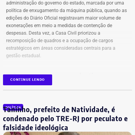
Já para esta sexta, o Inmet emitiu um aviso laranja para
administração do governo do estado, marcada por uma
ventos costeiros em áreas do litoral fluminense, incluindo
política de enxugamento da máquina pública, quando as
as regiões das Baixadas Litorâneas e do Norte
edições do Diário Oficial registravam maior volume de
Fluminense.
exonerações em meio a medidas de contenção de
despesas. Desta vez, a Casa Civil priorizou a
O alerta vale durante todo o dia e indica que a
recomposição de quadros e a ocupação de cargos
intensificação dos ventos pode provocar movimentação
estratégicos em áreas consideradas centrais para a
de dunas sobre construções na orla. Entre os municípios
gestão estadual.
incluídos estão Cabo Frio, Arraial do Cabo, Armação dos
Búzios e Campos dos Goytacazes.
Três casas, o mesmo destino
CONTINUE LENDO
O principal destaque desta manhã teve destino definido:
Fazenda, Planejamento e Inea foram as três estruturas
que concentraram a maior parte das nomeações.
Taninho, prefeito de Natividade, é
POLÍTICA
condenado pelo TRE-RJ por peculato e
Campeã absoluta do dia, a Secretaria de Estado de
falsidade ideológica
Planejamento e Gestão recebeu 11 nomeações e 3