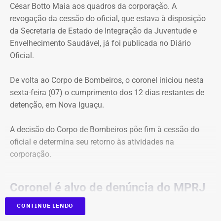
César Botto Maia aos quadros da corporação. A
revogação da cessão do oficial, que estava à disposição
Patrimônio de Luiz Paulo cresceu em
da Secretaria de Estado de Integração da Juventude e
todas as eleições desde 2010
Envelhecimento Saudável, já foi publicada no Diário
Oficial.
As declarações apresentadas à Justiça Eleitoral mostram
crescimento contínuo do patrimônio do deputado ao
De volta ao Corpo de Bombeiros, o coronel iniciou nesta
longo das últimas cinco eleições.
sexta-feira (07) o cumprimento dos 12 dias restantes de
detenção, em Nova Iguaçu.
Entre 2010 e 2014, o patrimônio aumentou 29,85%. De
2014 para 2018, a alta foi de 109,49%. Já entre 2018 e
A decisão do Corpo de Bombeiros põe fim à cessão do
2022, o crescimento chegou a 111,15%, enquanto no
oficial e determina seu retorno às atividades na
período mais recente, entre 2022 e 2026, a evolução foi
corporação.
de 72,71%.
Coronel é alvo de denúncia do MPRJ
Ao longo de 16 anos, o patrimônio declarado aumentou
R$ 2.395.160,14, passando de pouco mais de R$ 268 mil
CONTINUE LENDO
Na última quarta-feira (05), a Justiça Militar do Rio
para R$ 2,66 milhões.