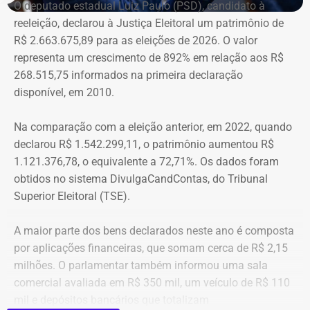
O deputado estadual Luiz Paulo (PSD), candidato à
reeleição, declarou à Justiça Eleitoral um patrimônio de
R$ 2.663.675,89 para as eleições de 2026. O valor
representa um crescimento de 892% em relação aos R$
268.515,75 informados na primeira declaração
disponível, em 2010.
Na comparação com a eleição anterior, em 2022, quando
declarou R$ 1.542.299,11, o patrimônio aumentou R$
1.121.376,78, o equivalente a 72,71%. Os dados foram
obtidos no sistema DivulgaCandContas, do Tribunal
Superior Eleitoral (TSE).
A maior parte dos bens declarados neste ano é composta
por aplicações financeiras, que somam cerca de R$ 2,15
milhões. O parlamentar também informou uma sala
comercial avaliada em R$ 350 mil, um veículo de R$ 110
mil e depósitos bancários que totalizam