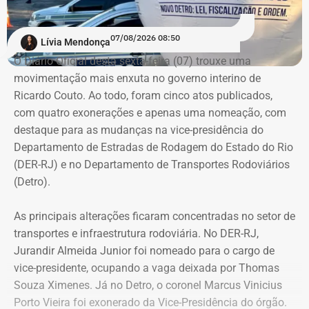
cada uma das estruturas.
Criminal de São Gonçalo, o ex-padre colocava um dos
enteados de castigo em um terraço sem proteção e
07/08/2026 08:50
COM FÁBIO MARTINS.
Lívia Mendonça
incentivava a criança a se jogar do local, afirmando que
O Diário Oficial desta sexta-feira (07) trouxe uma
encontraria “Papai do Céu” e seria feliz.
movimentação mais enxuta no governo interino de
Ricardo Couto. Ao todo, foram cinco atos publicados,
Os jurados entenderam que o réu se aproveitou da
com quatro exonerações e apenas uma nomeação, com
vulnerabilidade da vítima para induzi-la a atentar contra a
destaque para as mudanças na vice-presidência do
própria vida.
Departamento de Estradas de Rodagem do Estado do Rio
(DER-RJ) e no Departamento de Transportes Rodoviários
Uma das crianças precisou ser
(Detro).
encaminhada para atendimento
As principais alterações ficaram concentradas no setor de
especializado após mudança de
transportes e infraestrutura rodoviária. No DER-RJ,
comportamento
Jurandir Almeida Junior foi nomeado para o cargo de
vice-presidente, ocupando a vaga deixada por Thomas
As investigações tiveram início após uma das crianças,
Souza Ximenes. Já no Detro, o coronel Marcus Vinicius
vítima do ex-padre, apresentar mudanças de
Porto Vieira foi exonerado da Vice-Presidência do órgão.