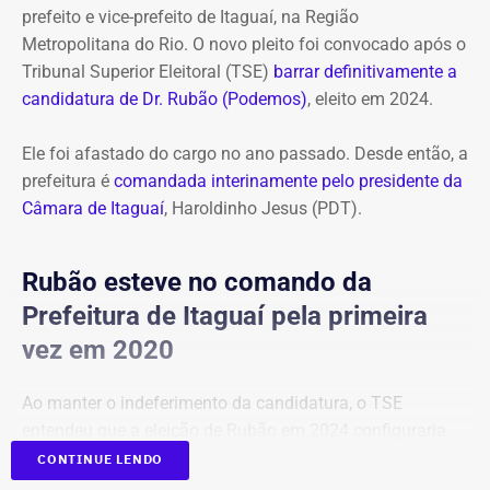
prefeito e vice-prefeito de Itaguaí, na Região
Metropolitana do Rio. O novo pleito foi convocado após o
Tribunal Superior Eleitoral (TSE)
barrar definitivamente a
candidatura de Dr. Rubão (Podemos)
, eleito em 2024.
Ele foi afastado do cargo no ano passado. Desde então, a
prefeitura é
comandada interinamente pelo presidente da
Câmara de Itaguaí
, Haroldinho Jesus (PDT).
Rubão esteve no comando da
Prefeitura de Itaguaí pela primeira
vez em 2020
Ao manter o indeferimento da candidatura, o TSE
entendeu que a eleição de Rubão em 2024 configuraria
um terceiro mandato consecutivo, situação vedada pela
CONTINUE LENDO
Constituição Federal.