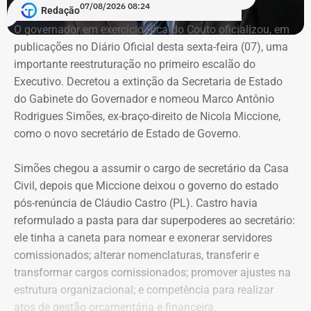
A partir da revelação dos abusos, o MPRJ aditou a
07/08/2026 08:24
Redação
denúncia para incluir as acusações de estupro de
O governador em exercício Ricardo Couto oficializou, em
vulnerável, fornecimento de material pornográfico a
publicações no Diário Oficial desta sexta-feira (07), uma
criança para fins libidinosos e instigação ao suicídio.
importante reestruturação no primeiro escalão do
Com a decisão, o Conselho de Sentença reconheceu
Executivo. Decretou a extinção da Secretaria de Estado
Couto extingue Gabinete do Governador
integralmente a responsabilidade do ex-padre pelos
do Gabinete do Governador e nomeou Marco Antônio
crimes apontados pelo MPRJ.
Rodrigues Simões, ex-braço-direito de Nicola Miccione,
As baixas de peso não pararam por aí. Couto oficializou,
como o novo secretário de Estado de Governo.
A condenação será cumprida em regime fechado e a
em publicações no Diário Oficial desta sexta,
a extinção
magistrada determinou que o arcebispo de Niterói seja
da Secretaria de Estado do Gabinete do Governador
. Na
Simões chegou a assumir o cargo de secretário da Casa
comunicado da sentença.
agora extinta pasta, o governador em exercício do Rio
Civil, depois que Miccione deixou o governo do estado
promoveu uma dupla baixa no escalão de liderança com
pós-renúncia de Cláudio Castro (PL). Castro havia
Com informações do colunista Ancelmo Gois, do Jornal
a exoneração dos subsecretários adjuntos Mariana
reformulado a pasta para dar superpoderes ao secretário:
“O Globo”.
Pisani Mata (Planejamento e Inovação) — ex-secretária
ele tinha a caneta para
nomear e exonerar servidores
interina da pasta de Energia — e Paulo Roberto de Oliveira
comissionados; a
lterar nomenclaturas, transferir e
Senise (Gestão e Desenvolvimento Territorial), nome de
transformar cargos comissionados;
promover ajustes na
forte circulação no setor do turismo.
estrutura organizacional; e
competência para realizar
atos de gestão orçamentária e financeira.