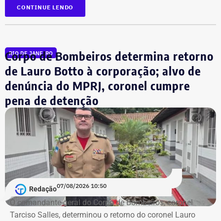
aproximadamente R$ 51,6 mil.
CONTINUE LENDO
Corpo de Bombeiros determina retorno
RIO DE JANEIRO
de Lauro Botto à corporação; alvo de
denúncia do MPRJ, coronel cumpre
pena de detenção
07/08/2026 10:50
Redação
O comandante-geral do Corpo de Bombeiros, coronel
Tarciso Salles, determinou o retorno do coronel Lauro