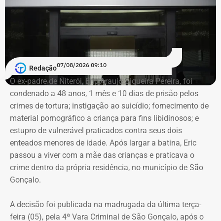
meses e três dias de reclusão, além de nove dias-multa, a
ser cumprida em regime inicial semiaberto. Já para Felipe
Maciel, a condenação foi de um ano e dois meses de
reclusão, em regime inicial aberto, além de onze dias-
multa, com a substituição da pena privativa de liberdade
07/08/2026 09:10
por duas restritivas de direitos.
Redação
O ex-padre de Niterói, Eric Araujo Siqueira Pereira, foi
condenado a 48 anos, 1 mês e 10 dias de prisão pelos
Taninho teve seu mandato cassado
crimes de tortura; instigação ao suicídio; fornecimento de
em 2015
material pornográfico a criança para fins libidinosos; e
estupro de vulnerável praticados contra seus dois
Em 2012, Taninho foi reeleito, disputando o cargo pelo
enteados menores de idade. Após largar a batina, Eric
PSD. Sua primeira vitória nas urnas se deu em 2008, pelo
passou a viver com a mãe das crianças e praticava o
PSDB.
crime dentro da própria residência, no município de São
Gonçalo.
Em 2015, Taninho e seu vice, Welington Nacif de
Mendonça, foram cassados após uma decisão do
A decisão foi publicada na madrugada da última terça-
Tribunal Superior Eleitoral (TSE) apontar que o prefeito
feira (05), pela 4ª Vara Criminal de São Gonçalo, após o