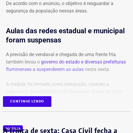
De acordo com o anúncio, o objetivo é resguardar a
segurança da população nessas áreas.
Aulas das redes estadual e municipal
foram suspensas
A previsão de vendaval e chegada de uma frente fria
também levou o
governo do estado e diversas prefeituras
fluminenses a suspenderem as aulas
nesta sexta.
A medida foi tomada como precaução, visando a
segurança de estudantes e profissionais diante do risco
de rajadas que podem ultrapassar os 90 km/h em
CONTINUE LENDO
diversas regiões.
O governo do estado disse que monitora a situação e
A trinca de sexta: Casa Civil fecha a
orientou a população a acompanhar os alertas da Defesa
POLÍTICA