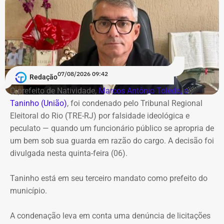
exonerações. O reforço abrange desde funções
operacionais de assistente até postos estratégicos de
assessor e coordenador.
Na Secretaria de Estado de Fazenda, foram publicadas 8
nomeações contra apenas 1 exoneração. A
07/08/2026 09:42
movimentação na pasta foi impulsionada pela aplicação
Redação
de decretos de reestruturação organizacional,
O prefeito de Natividade,
Marcos Antônio Toledo, o
promovendo novos chefes de departamento, assessores
Taninho (União)
, foi condenado pelo Tribunal Regional
e assistentes técnicos.
Eleitoral do Rio (TRE-RJ) por falsidade ideológica e
peculato — quando um funcionário público se apropria de
Também na onda das nomeações, o Inea foi um dos
um bem sob sua guarda em razão do cargo. A decisão foi
destinos da rodada de mudanças, com cinco novos
divulgada nesta quinta-feira (06).
nomes — fortalecendo a estrutura de monitoramento do
litoral e ações na Baía de Guanabara e Região dos Lagos
Taninho está em seu terceiro mandato como prefeito do
—, e apenas uma exoneração registrada. Além disso, o
município.
Diário Oficial também trouxe a nomeação de Rodrigo
Costa dos Santos na Diretoria de Segurança da
A condenação leva em conta uma denúncia de licitações