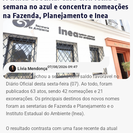
Civil.
semana no azul e concentra nomeações
na Fazenda, Planejamento e Inea
A prefeitura do Rio também anunciou a medida de
suspender as aulas na rede pública municipal. A cidade
entrou em Estágio 2 às 19h05 de quinta-feira (06).
Inmet emite alertas para todo o
estado do Rio
07/08/2026 09:47
Lívia Mendonça
O Instituto Nacional de Meteorologia (Inmet) emitiu
A Casa Civil fechou a semana com saldo favorável no
avisos de vendaval para o estado do Rio entre quinta-
Diário Oficial desta sexta-feira (07). Ao todo, foram
feira (06) e sábado (08).
publicados 63 atos, sendo 42 nomeações e 21
exonerações. Os principais destinos dos novos nomes
Durante o período, o estado está sob aviso amarelo, de
foram as seretarias de Fazenda e Planejamento e o
perigo potencial, com previsão de ventos entre 40 km/h e
Instituto Estadual do Ambiente (Inea).
60 km/h.
O resultado contrasta com uma fase recente da atual