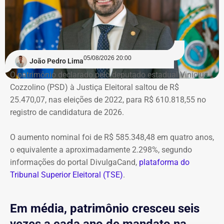
05/08/2026 20:00
João Pedro Lima
O patrimônio declarado pelo deputado estadual Vinícius
Cozzolino (PSD) à Justiça Eleitoral saltou de R$
25.470,07, nas eleições de 2022, para R$ 610.818,55 no
registro de candidatura de 2026.
O aumento nominal foi de R$ 585.348,48 em quatro anos,
o equivalente a aproximadamente 2.298%, segundo
informações do portal DivulgaCand,
plataforma do
Tribunal Superior Eleitoral (TSE)
.
Em média, patrimônio cresceu seis
vezes a cada ano de mandato na