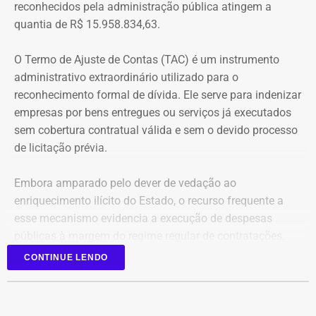
reconhecidos pela administração pública atingem a
quatro valores, que somam R$ 13.112,09, sem
quantia de R$ 15.958.834,63.
atualização monetária.
O Termo de Ajuste de Contas (TAC) é um instrumento
A Procuradoria cita ainda que o Tribunal concluiu que o
administrativo extraordinário utilizado para o
deputado participou da gestão desses recursos,
reconhecimento formal de dívida. Ele serve para indenizar
autorizando transferências para contas da prefeitura e
empresas por bens entregues ou serviços já executados
pagamentos por cheque que permaneceram sem
sem cobertura contratual válida e sem o devido processo
documentação comprobatória. Também destaca que Dr.
de licitação prévia.
Flávio foi notificado sobre as irregularidades em
diferentes ocasiões, mas não apresentou os documentos
Embora amparado pelo dever de vedação ao
exigidos.
enriquecimento ilícito do Estado, o recurso frequente a
esse mecanismo evidencia a execução de despesas
Para o Ministério Público, esses fatos configuram uma
públicas à margem do regime regular de contratações.
hipótese de inelegibilidade prevista na Lei da Ficha
Limpa. A palavra final, no entanto, será do TRE-RJ, que
CONTINUE LENDO
vai analisar a ação e a defesa do parlamentar antes de
Reconhecimento de dívidas
decidir se mantém ou não o registro da candidatura.
milionárias