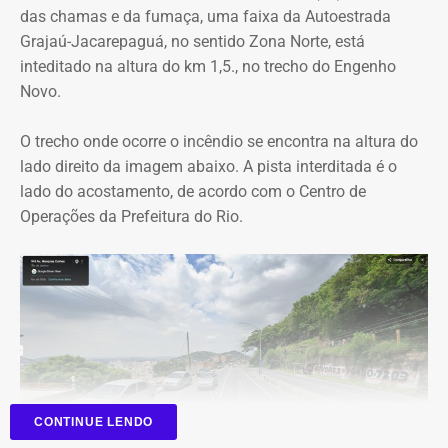
das chamas e da fumaça, uma faixa da Autoestrada
Outro ponto que chamou a atenção dos técnicos foi a
Grajaú-Jacarepaguá, no sentido Zona Norte, está
ausência de critérios objetivos para justificar a
inteditado na altura do km 1,5., no trecho do Engenho
contratação da equipe prevista. Em uma das fases do
Novo.
projeto, o contrato estimava a atuação de 76
profissionais durante 12 meses, com remuneração média
O trecho onde ocorre o incêndio se encontra na altura do
superior a R$ 28 mil. Em alguns casos, como o de
lado direito da imagem abaixo. A pista interditada é o
consultores especializados, os valores chegavam a quase
lado do acostamento, de acordo com o Centro de
R$ 75 mil por profissional, sem que houvesse justificativa
Operações da Prefeitura do Rio.
técnica para esse dimensionamento.
Serviços pagos teriam reaproveitado
dados já existentes
O relatório também questiona a efetiva entrega dos
serviços contratados. Segundo a auditoria, uma das
etapas consistiu apenas na reorganização de
CONTINUE LENDO
informações já disponíveis, sem produção intelectual