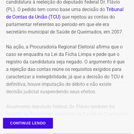
candidatura à reeleição do deputado federal Dr. Flávio
pagamentos
(PL). O pedido tem como base uma decisão do
Tribunal
de Contas da União (TCU)
que rejeitou as contas do
O governo também sustenta que os responsáveis pela
parlamentar referentes ao período em que ele era
Refit descumpriram o parcelamento especial firmado
secretário municipal de Saúde de Queimados, em 2007.
para quitar débitos tributários. Conforme a PGE, as
parcelas deixaram de ser pagas por mais de 90 dias,
Na ação, a Procuradoria Regional Eleitoral afirma que o
situação que, segundo a legislação, autoriza o
caso se enquadra na Lei da Ficha Limpa e pede que o
cancelamento do acordo e a decretação da falência.
registro da candidatura seja negado. O argumento é que
a rejeição das contas reúne os requisitos exigidos para
Outro ponto destacado é que, mesmo após aderir ao
caracterizar a inelegibilidade, já que a decisão do TCU é
parcelamento, a empresa teria acumulado mais de R$ 1,8
definitiva, houve imputação de débito e não existe
bilhão em novos débitos com o Estado. Segundo a
decisão judicial suspendendo seus efeitos.
Procuradoria, esse montante supera em mais do que o
dobro o valor pago durante a vigência do acordo,
Atualmente deputado federal, Dr. Flávio também foi
evidenciando que o benefício não foi suficiente para
prefeito de Paracambi, secretário de Saúde de Queimados
regularizar sua situação fiscal.
e secretário estadual de Agricultura do Rio.
CONTINUE LENDO