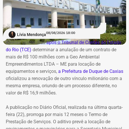
cenário expõe os diretores a potenciais represálias,
tornando necessária a utilização de veículos blindados.
A contratação ocorre em
meio ao endurecimento das
ações de compliance da companhia, que recentemente
reforçou auditorias internas em parceria com o GSI e a
08/08/2026 18:00
Lívia Mendonça
Casa Civil.
Apenas quatro dias
após o Tribunal de Contas do Estado
do Rio (TCE)
determinar a anulação de um contrato de
A empresa também destaca que não possui SUVs
mais de R$ 100 milhões com a Geo Ambiental
blindados em sua frota própria, razão pela qual optou
Empreendimentos LTDA – ME para locação de
pela locação dos veículos por meio de adesão à ata do
equipamentos e serviços,
a Prefeitura de Duque de Caxias
GSI.
oficializou a renovação de outro vínculo milionário com a
mesma empresa, oriundo de um processo diferente, no
Os veículos serão destinados exclusivamente aos
valor de R$ 16,9 milhões.
diretores das áreas Financeira (DFI), Jurídica (DJU),
Suprimentos (DSU) e Segurança e Governança (DSG). O
A publicação no Diário Oficial, realizada na última quarta-
contrato foi firmado com a empresa Rei dos Blindados
feira (22), prorroga por mais 12 meses o Termo de
Locação de Veículos Ltda. e prevê a locação de quatro
Prestação de Serviços. O aditivo prevê a locação de
SUVs zero quilômetro, com blindagem nível III-A, sem
equipamentos e maquinários para a Secretaria Municipal