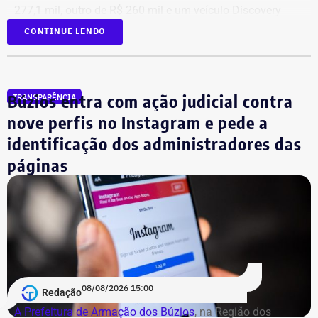
277,1 mil, outro de R$ 260 mil e um veículo Discovery
D300, ano 2023, declarado por R$ 330 mil. Também
CONTINUE LENDO
aparecem na lista cerca de R$ 177 mil em aplicações e
fundos.
Búzios entra com ação judicial contra
TRANSPARÊNCIA
nove perfis no Instagram e pede a
identificação dos administradores das
páginas
08/08/2026 15:00
Redação
A Prefeitura de Armação dos Búzios
, na Região dos