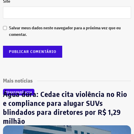
Site
Salvar meus dados neste navegador para a próxima vez que eu
comentar.
Mais notícias
Água dura: Cedae cita violência no Rio
TRANSPARÊNCIA
e compliance para alugar SUVs
blindados para diretores por R$ 1,29
milhão