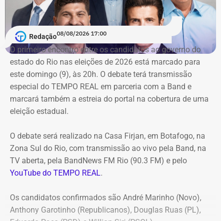
Conforme noticiado no último sábado (18)
, o plenário do
TCE determinou, por unanimidade, que a Prefeitura de
08/08/2026 17:00
Redação
Duque de Caxias anule no prazo de 15 dias o contrato
O primeiro encontro entre os candidatos ao ⁠governo do
firmado com a Geo Ambiental para o mesmo fim
estado do Rio nas eleições de 2026 está marcado para
(locação de maquinários e equipamentos). Na ocasião, a
este domingo (9), às 20h. O debate terá transmissão
Corte ordenou também a suspensão imediata dos
especial do TEMPO REAL em parceria com a Band e
pagamentos decorrentes do acordo milionário, que
marcará também a estreia do portal na cobertura de uma
ultrapassava R$ 100 milhões.
eleição estadual.
O acórdão acolheu o voto da conselheira Marianna
O debate será realizado na Casa Firjan, em Botafogo, na
Montebello Willeman, que apontou uma série de
Zona Sul do Rio, com transmissão ao vivo pela Band, na
irregularidades no planejamento da concorrência
TV aberta, pela BandNews FM Rio (90.3 FM) e pelo
eletrônica SRP nº 041/2025 e concluiu que os problemas
YouTube do TEMPO REAL
.
comprometem a competitividade do certame e, além
disso, impedem a manutenção do contrato firmado entre
Os candidatos confirmados são André Marinho (Novo),
a Secretaria Municipal de Obras e Agricultura e a empresa
Anthony Garotinho (Republicanos), Douglas Ruas (PL),
vencedora.