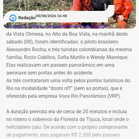
Palácio Guanabara.
Além disso, o tribunal apura possível desrespeito à
lealdade institucional, uma vez que o contrato de R$ 100
A cobertura será realizada em uma operação integrada
08/08/2026 16:48
milhões foi assinado no mesmo dia em que o TCE emitira
Redação
com a Band Rio, a BandNews FM Rio e as plataformas
cautelar para suspender a licitação. O próprio secretário
As quatro vítimas da queda de um helicóptero
na região
digitais do grupo, acompanhando desde os momentos
Valber Rodrigues Januário, que assina o novo aditivo de
da Vista Chinesa, no Alto da Boa Vista, na manhã deste
que antecedem o debate até a transmissão ao vivo.
R$ 16,9 milhões publicado esta semana, foi notificado a
sábado (08), foram identificadas: o piloto brasileiro
apresentar defesa no processo do TCE.
Alessandro Rocha; e três turistas colombianas da mesma
Com tradição na realização de debates eleitorais, a Band
família, Rocio Cubillos, Sofia Murillo e Wendy Manrique.
promove o encontro como um espaço para o confronto
Elas realizavam um passeio panorâmico em uma
Diferença de processos
de ideias e para que os eleitores conheçam as propostas
aeronave sem portas antes do acidente.
dos candidatos. A mediação será da jornalista Adriana
As três contrataram uma volta pelos pontos turísticos do
Vale ressaltar que, diferentemente da Concorrência nº
Araújo.
Rio na modalidade “doors off” (sem as portas), que é
041/2025 que foi objeto de determinação de anulação
oferecido pela empresa Voos Rio Panorâmico (VRP).
pelo TCE, o aditivo recém-publicado é referente a um
Como vai ser o debate
procedimento licitatório anterior: a Concorrência SRP nº
A duração prevista era de cerca de 20 minutos e incluía
036/2022.
no roteiro o sobrevoo da Floresta da Tijuca, local onde o
O formato do debate consiste em três blocos de
helicóptero caiu. De acordo com o próprio comprovante
perguntas e respostas, confrontos diretos entre os
Ainda que se trate de licitações distintas, a manutenção
de pagamento, elas pagaram R$ 2.550 pelo passeio.
participantes e espaço para considerações finais.