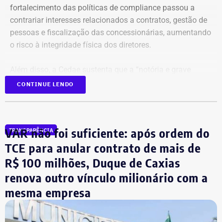
fortalecimento das políticas de compliance passou a
contrariar interesses relacionados a contratos, gestão de
pessoas e fiscalização das concessionárias, aumentando
o risco à integridade física dos diretores.
Além disso, a Cedae sustenta que a “notória e grave
insegurança pública” no estado, especialmente no
CONTINUE LENDO
município do Rio de Janeiro e na Baixada Fluminense,
reforça a necessidade de proteção aos executivos.
VAR não foi suficiente: após ordem do
TRANSPARÊNCIA
Compliance e violência como
TCE para anular contrato de mais de
justificativa
R$ 100 milhões, Duque de Caxias
renova outro vínculo milionário com a
A estatal afirma que a adoção de medidas mais rígidas
mesma empresa
de governança levou à implementação de ações voltadas
ao combate de práticas consideradas lesivas aos
interesses da companhia. Segundo o documento, esse