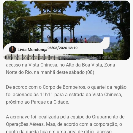
Trecho da argumentação da prefeitura de Búzios sobre a respeito da morte
de uma criança de 2 anos — Foto: Reprodução.
Há registro de fogo na região, e militares especializados
em combate a incêndios florestais também foram
mobilizados.
Para dar apoio às buscas do Corpo de Bombeiros, o
08/08/2026 12:10
Lívia Mendonça
ICMBio informou que um pequeno e restrito trecho da
Um helicóptero caiu em uma área de mata de difícil
Estrada da Vista Chinesa, em frente ao pagode chinês da
acesso na Vista Chinesa, no Alto da Boa Vista, Zona
Vista Chinesa, foi interditado. A Vista Chinesa fica dentro
Norte do Rio, na manhã deste sábado (08).
do Parque Nacional da Tijuca
Trecho da argumentação da prefeitura de Búzios sobre a morte de uma
De acordo com o Corpo de Bombeiros, o quartel da região
criança de 2 anos — Foto: Reprodução.
foi acionado às 11h11 para a estrada da Vista Chinesa,
próximo ao Parque da Cidade.
O pedido de Búzios à Justiça
A aeronave foi localizada pela equipe do Grupamento de
Em caráter urgente, antes da apresentação da defesa das
Operações Aéreas. Mas, de acordo com a corporação, o
empresas, a prefeitura solicitou:
ponto da queda fica em uma área de difícil acesso.