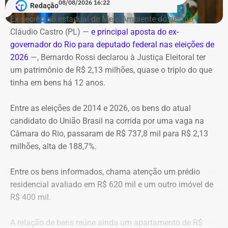
Bombeiros, agentes especializados em combate a
08/08/2026 16:22
Redação
Data: domingo, 09 de agosto de 2026
incêndios florestais foram mobilizados e conseguiram
Horário: 20h
Ex-secretário estadual de Meio Ambiente do gestão
controlar o fogo.
Transmissão: Canal Band, BandNews FM e YouTube do
Cláudio Castro (PL) —
e principal aposta do ex-
TEMPO REAL
governador do Rio para deputado federal nas eleições de
A operação mobilizou cerca de 40 militares, 11 viaturas e
Pré-hora: 19h, com cobertura especial pelo YouTube do
2026
—, Bernardo Rossi declarou à Justiça Eleitoral ter
4 unidades operacionais.
TEMPO REAL
um patrimônio de R$ 2,13 milhões, quase o triplo do que
tinha em bens há 12 anos.
Com informações do portal “g1”.
Entre as eleições de 2014 e 2026, os bens do atual
candidato do União Brasil na corrida por uma vaga na
Câmara do Rio, passaram de R$ 737,8 mil para R$ 2,13
milhões, alta de 188,7%.
Entre os bens informados, chama atenção um prédio
residencial avaliado em R$ 620 mil e um outro imóvel de
R$ 400 mil.
A relação de bens reúne ainda um apartamento de R$