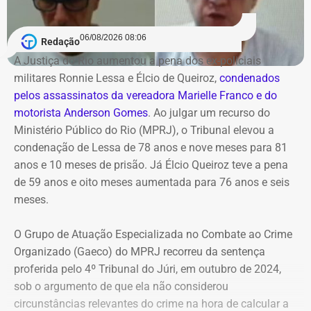
a Agenersa e o DRM-RJ; e ainda, fundos estratégicos
como o Fundo Soberano.
06/08/2026 08:06
Redação
A Justiça do Rio aumentou a pena dos ex-policiais
Segundo o texto assinado pelo governador em exercício,
militares Ronnie Lessa e Élcio de Queiroz,
condenados
o decreto entra em vigor imediatamente e segue os
pelos assassinatos da vereadora Marielle Franco e do
princípios da continuidade do serviço público, eficiência,
motorista Anderson Gomes
. Ao julgar um recurso do
governança e desenvolvimento sustentável.
Ministério Público do Rio (MPRJ), o Tribunal elevou a
condenação de Lessa de 78 anos e nove meses para 81
COM FÁBIO MARTINS
anos e 10 meses de prisão. Já Élcio Queiroz teve a pena
de 59 anos e oito meses aumentada para 76 anos e seis
meses.
O Grupo de Atuação Especializada no Combate ao Crime
Organizado (Gaeco) do MPRJ recorreu da sentença
proferida pelo 4º Tribunal do Júri, em outubro de 2024,
sob o argumento de que ela não considerou
circunstâncias relevantes do crime na hora de calcular a