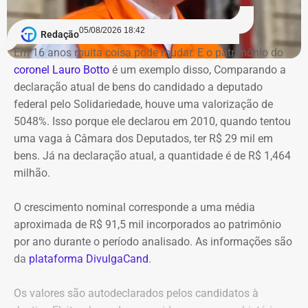
Apesar da interdição de um trecho da via, ainda de
previstos, sob a justificativa de falta de autorização para
acordo com o Centro de Operações, não houve alterações
acesso.
05/08/2026 18:42
Redação
na circulação de ônibus pela região. Ainda segundo o
Em 16 anos muita coisa pode mudar. E o patrimônio do
COR, uma faixa de rolamento da pista está ocupada para
Na avaliação dos auditores, o conjunto das evidências
coronel Lauro Botto
é um exemplo disso, Comparando a
que os bombeiros possam atuar no combate às chamas.
aponta indícios relevantes de irregularidades na execução
declaração atual de bens do candidado a deputado
e fiscalização contratual, além de fragilidades na
federal pelo Solidariedade, houve uma valorização de
Equipes do quartel do Grajaú do Corpo de Bombeiros
confiabilidade das informações produzidas. O relatório
5048%. Isso porque ele declarou em 2010, quando tentou
seguem no local trabalhando para controlar o incêndio.
foi encaminhado ao Ministério Público, ao Tribunal de
uma vaga à Câmara dos Deputados, ter R$ 29 mil em
Até o momento, não há informação sobre feridos.
Contas e ao Conselho Administrativo de Defesa
bens. Já na declaração atual, a quantidade é de R$ 1,464
Também não se sabe o que causou o fogo na área.
Econômica (Cade).
milhão.
O crescimento nominal corresponde a uma média
Nova gestão amplia pente-fino no
aproximada de R$ 91,5 mil incorporados ao patrimônio
instituto
por ano durante o período analisado. As informações são
da
plataforma DivulgaCand
.
As novas suspeitas surgem menos de um mês após o
Instituto Rio Metrópole ser alvo de uma operação do
Os valores são autodeclarados pelos candidatos à
Ministério Público que investigou um suposto esquema