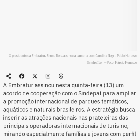
O presidente da Embratur, Bruno Reis, assinou a parceria com Carolina Negri, Pablo Morbis e
Sandro Iter. — Foto: Márcio Menasce
A Embratur assinou nesta quinta-feira (13) um
acordo de cooperação com o Sindepat para ampliar
a promoção internacional de parques temáticos,
aquáticos e naturais brasileiros. A estratégia busca
inserir as atrações nacionais nas prateleiras das
principais operadoras internacionais de turismo,
mirando especialmente famílias e jovens com perfil