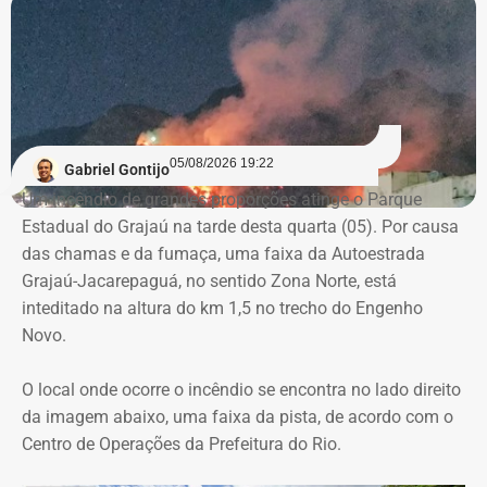
planejamento, julgamento e fiscalização do contrato,
Declaração de bens de Vinícius Cozzolino em 2022 — Foto:
comprometendo a segregação de funções.
Reprodução/Divulgacand
A auditoria também aponta indícios de restrição à
competitividade da licitação, observados pela baixa
variação entre as propostas apresentadas pelas
05/08/2026 19:22
Gabriel Gontijo
empresas concorrentes, além de falhas na elaboração do
Um incêndio de grandes proporções atinge o Parque
termo de referência.
Estadual do Grajaú na tarde desta quarta (05). Por causa
das chamas e da fumaça, uma faixa da Autoestrada
Outro ponto que chamou a atenção dos técnicos foi a
Grajaú-Jacarepaguá, no sentido Zona Norte, está
ausência de critérios objetivos para justificar a
inteditado na altura do km 1,5 no trecho do Engenho
contratação da equipe prevista. Em uma das fases do
Novo.
projeto, o contrato estimava a atuação de 76
profissionais durante 12 meses, com remuneração média
O local onde ocorre o incêndio se encontra no lado direito
superior a R$ 28 mil. Em alguns casos, como o de
da imagem abaixo, uma faixa da pista, de acordo com o
consultores especializados, os valores chegavam a quase
Centro de Operações da Prefeitura do Rio.
R$ 75 mil por profissional, sem que houvesse justificativa
técnica para esse dimensionamento.