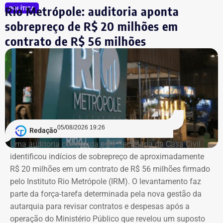
Rio Metrópole: auditoria aponta
POLÍTICA
sobrepreço de R$ 20 milhões em
Agora candidato à reeleição na Assembleia Legislativa do
Rio (Alerj) pelo PSD, Cozzolino declarou mais de R$ 610
contrato de R$ 56 milhões
mil em bens. Entre os itens informados à Justiça Eleitoral
estão dois registros classificados genericamente como
“outros bens e direitos”, nos valores de R$ 95.985,48 e R$
97.555,75.
As declarações de bens são prestadas pelos próprios
candidatos à Justiça Eleitoral e podem considerar os
05/08/2026 19:26
Redação
valores históricos de aquisição dos bens, e não
Uma auditoria conduzida pela Secretaria da Casa Civil
necessariamente seus preços de mercado.
identificou indícios de sobrepreço de aproximadamente
R$ 20 milhões em um contrato de R$ 56 milhões firmado
O crescimento patrimonial, por si só, não indica a
pelo Instituto Rio Metrópole (IRM). O levantamento faz
existência de irregularidades.
parte da força-tarefa determinada pela nova gestão da
autarquia para revisar contratos e despesas após a
operação do Ministério Público que revelou um suposto