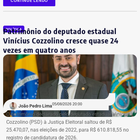
CONTINUE LENDO
Mesmo com a condenação de fevereiro, não foi preso,
porque ainda cabe recurso.
Patrimônio do deputado estadual
POLÍTICA
Mas, agora, que o ministro do Supremo afirmou que o
Vinícius Cozzolino cresce quase 24
habeas corpus não vale mais, pode ser afastado do cargo
vezes em quatro anos
a qualquer momento. De novo.
Na prática, a manifestação do
ministro extingue o processo
O próprio Nunes Marques havia concedido o habeas
05/08/2026 20:00
João Pedro Lima
corpus a Graciosa, citando o “excesso de prazo da
O patrimônio declarado pelo deputado estadual Vinícius
medida cautelar de afastamento do cargo”, uma vez que
Cozzolino (PSD) à Justiça Eleitoral saltou de R$
ainda não havia, na ocasião, sentença condenatória no
25.470,07, nas eleições de 2022, para R$ 610.818,55 no
processo em que Graciosa era réu no processo por
registro de candidatura de 2026.
lavagem de dinheiro, que se arrastava desde 2021.