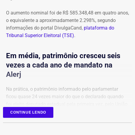
O aumento nominal foi de R$ 585.348,48 em quatro anos,
Mas a decisão, e a condenação, acabaram saindo cinco
o equivalente a aproximadamente 2.298%, segundo
meses depois.
informações do portal DivulgaCand,
plataforma do
Tribunal Superior Eleitoral (TSE)
.
Na prática, a manifestação do ministro extinguiu o
processo — que perdeu a razão de existir após a
condenação e a determinação de perda de cargo no STJ
Em média, patrimônio cresceu seis
— e inviabilizou o pedido de extensão formulado por
vezes a cada ano de mandato na
Marco Antônio.
Alerj
Na prática, o patrimônio informado pelo parlamentar
ficou quase 24 vezes maior do que o declarado quando
foi eleito deputado estadual pela primeira vez, pelo União
Brasil.
CONTINUE LENDO
Em 2022, a relação de bens era composta principalmente
por aplicações financeiras e depósitos bancários.