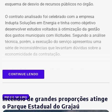
esquema de desvio de recursos públicos no órgão.
O contrato analisado foi celebrado com a empresa
Indupta Soluções em Energia e tinha como objetivo
desenvolver estudos voltados à otimização da gestão
dos gastos municipais com ilicitudes. Segundo a análise
técnica, porém, a execução do serviço apresentou uma
Declaração de bens de Vinícius Cozzolino em 2026 — Foto:
série de inconsistências que levantam dúvidas sobre a
Reprodução/Divulgacand
economicidade da contratação.
Relatório aponta falhas desde o
CONTINUE LENDO
planejamento
Entre as principais irregularidades identificadas pelos
Incêndio de grandes proporções atinge
auditores está a concentração de funções incompatíveis
RIO DE JANEIRO
dentro do processo de contratação. Conforme o relatório,
o Parque Estadual do Grajaú
os mesmos agentes públicos participaram das etapas de