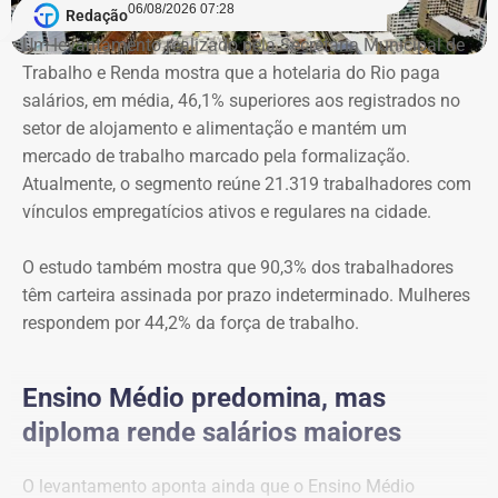
premiada e devem
06/08/2026 07:28
Redação
Um levantamento realizado pela Secretaria Municipal de
cumprir o tempo de prisão
Trabalho e Renda mostra que a hotelaria do Rio paga
salários, em média, 46,1% superiores aos registrados no
previsto no acordo
setor de alojamento e alimentação e mantém um
mercado de trabalho marcado pela formalização.
Apesar do aumento da pena, os ex-policiais militares
Atualmente, o segmento reúne 21.319 trabalhadores com
firmaram delação premiada para apontar os mandantes do
vínculos empregatícios ativos e regulares na cidade.
assassinato de Marielle e Anderson. Pelo acordo, caso as
colaborações fossem homologadas e os dados fornecidos
O estudo também mostra que 90,3% dos trabalhadores
confirmados, eles teriam redução de pena: Lessa cumpriria 18
têm carteira assinada por prazo indeterminado. Mulheres
anos em regime fechado, enquanto Élcio, 11 anos — este,
respondem por 44,2% da força de trabalho.
como confessou ter dirigido o carro da emboscada, ainda
teria a possibilidade de reduzir a pena para 9 anos, por ajudar
Ensino Médio predomina, mas
efetivamente a identificar os mandantes.
diploma rende salários maiores
Os tribunais superiores entendem que as condições definidas
O levantamento aponta ainda que o Ensino Médio
no acordo homologado devem ser mantidas, e que o juiz