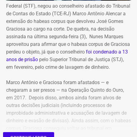
Marielle participou de um compromisso na Casa das Pretas,
Federal (STF), negou ao conselheiro afastado do Tribunal
na Lapa, centro da cidade. Quando o encontro terminou, a
de Contas do Estado (TCE-RJ) Marco Antônio Alencar a
vereadora saiu com a assessora Fernanda Chaves, em carro
extensão do habeas corpus que devolveu José Gomes
dirigido pelo motorista Anderson. Quando passavam pelo
Graciosa ao cargo na corte. De quebra, na decisão
bairro do Estácio, na Zona Norte, foram atingidos por treze
assinada na última segunda-feira (3), Nunes Marques
disparos. Apenas Fernanda sobreviveu.
aproveitou para afirmar que o habeas corpus de Graciosa
perdeu o objeto, já que o conselheiro
foi condenado a 13
Ronnie Lessa e Élcio Queiroz estão presos desde 12 de março
anos de prisão
pelo Superior Tribunal de Justiça (STJ),
de 2019. Lessa está no Complexo Penitenciário da Papuda,
em fevereiro, pelo crime de lavagem de dinheiro.
em Brasília, e Queiroz, na Penitenciária Federal de Brasília.
Marco Antônio e Graciosa foram afastados — e
Com informações da colunista Vera Araújo, do Jornal “O
chegaram a ser presos — na Operação Quinto do Ouro,
Globo”.
em 2017. Depois disso, ambos ainda foram alvos de
outras decisões judiciais (incluindo processos de
improbidade administrativa e acusações de lavagem de
dinheiro e evasão de divisas). Ainda assim, com o habeas
corpus, Graciosa conseguiu voltar ao tribunal em
setembro de 2025.