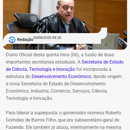
candidatura solo de Miro, o partido fundado por Leonel
Roberto Gomides de Barros Filho foi xonerado do cargo
Brizola teria que deixar a coligação) e ainda ganha um
de subsecretário-geral da Fazenda para assumir
pouco da simpatia da esquerda à candidatura de Pedro
formalmente o comando da nova secretaria unificada;
Paulo.
Roberta Simões Maia foi exonerada, a pedido, do cargo
de superintendente de Retenção e Atração de
06/08/2026 08:28
Redação
Investimentos do Desenvolvimento Econômico;
O governador em exercício Ricardo Couto oficializou, no
Joel de Oliveira Suhett Filho foi desligado do posto de
Diário Oficial desta quinta-feira (06), a fusão de duas
assessor-chefe de Assuntos Estratégicos da Polícia
importantes secretarias estaduais. A
Secretaria de Estado
Militar;
de Ciência, Tecnologia e Inovação
foi incorporada à
Henrique Gustavo dos Santos Frickmann foi exonerado, a
estrutura do
Desenvolvimento Econômico
, dando origem
pedido, do cargo de subsecretário adjunto de Obrasda
à nova Secretaria de Estado de Desenvolvimento
Secretaria de Infraestrutura e Obras Públicas.
Econômico, Indústria, Comércio, Serviços, Ciência,
Tecnologia e Inovação.
Nomeações vieram em dose
Para liderar a superpasta, o governador nomeou Roberto
homeopática
Gomides de Barros Filho, que era subsecretário-geral de
Fazenda. Ele também já atuou, interinamente na mesma
No outro lado da balança das publicações do Diário