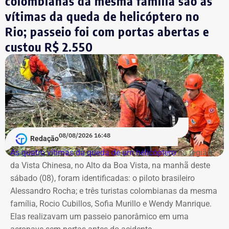
colombianas da mesma família são as
vítimas da queda de helicóptero no
Cobertura especial começa antes do
Rio; passeio foi com portas abertas e
debate
custou R$ 2.550
A partir das 19h, tem início a pré-transmissão no
YouTube
, com informações sobre os bastidores, a
preparação para o encontro e os principais temas que
devem marcar o primeiro debate entre os candidatos ao
Palácio Guanabara.
A cobertura será realizada em uma operação integrada
08/08/2026 16:48
Redação
com a Band Rio, a BandNews FM Rio e as plataformas
As quatro vítimas da queda de um helicóptero
na região
digitais do grupo, acompanhando desde os momentos
da Vista Chinesa, no Alto da Boa Vista, na manhã deste
que antecedem o debate até a transmissão ao vivo.
sábado (08), foram identificadas: o piloto brasileiro
Alessandro Rocha; e três turistas colombianas da mesma
Com tradição na realização de debates eleitorais, a Band
família, Rocio Cubillos, Sofia Murillo e Wendy Manrique.
promove o encontro como um espaço para o confronto
Elas realizavam um passeio panorâmico em uma
de ideias e para que os eleitores conheçam as propostas