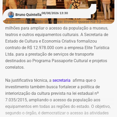
Na ação, a prefeitura também pede informações
cadastrais, endereços eletrônicos, telefones, IPs,
08/08/2026 13:30
dispositivos utilizados, histórico de nomes,
Bruno Quintella
administradores atuais e anteriores, contas vinculadas,
O governo do estado do Rio vai investir quase R$ 13
meios de recuperação, contas publicitárias e dados de
milhões para ampliar o acesso da população a museus,
pagamento. Com isso, a Meta também seria obrigada a
teatros e outros equipamentos culturais. A Secretaria de
elaborar uma tabela comparativa, indicando se os perfis
Estado de Cultura e Economia Criativa formalizou
compartilham telefones, dispositivos, endereços de IP,
contrato de R$ 12.978.000 com a empresa Elite Turística
administradores, contas de anúncios, meios de
Ltda. para a prestação de serviços de transporte
pagamento ou gerenciadores de negócios.
destinados ao Programa Passaporte Cultural e projetos
correlatos.
Ação também requer anúncios e
Na justificativa técnica, a
secretaria
afirma que o
impulsionamentos e cita morte de
investimento também busca fortalecer a política de
criança como exemplo de fake news
interiorização da cultura prevista na lei estadual nº
7.035/2015, ampliando o acesso da população aos
As 31 publicações relacionadas pela prefeitura tratam de
equipamentos em todas as regiões do estado. O objetivo,
assuntos diversos. A lista inclui manchetes sobre prisões
segundo o órgão, é democratizar o acesso às atividades