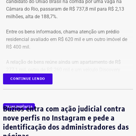
candidato do União Brasil na corrida por uma vaga na
Câmara do Rio, passaram de R$ 737,8 mil para R$ 2,13
milhões, alta de 188,7%.
Entre os bens informados, chama atenção um prédio
residencial avaliado em R$ 620 mil e um outro imóvel de
R$ 400 mil.
A relação de bens reúne ainda um apartamento de R$
277,1 mil, outro de R$ 260 mil e um veículo Discovery
D300, ano 2023, declarado por R$ 330 mil. Também
CONTINUE LENDO
aparecem na lista cerca de R$ 177 mil em aplicações e
fundos.
Búzios entra com ação judicial contra
TRANSPARÊNCIA
nove perfis no Instagram e pede a
identificação dos administradores das
páginas