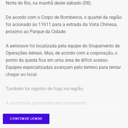
Norte do Rio, na manhã deste sábado (08).
do Parque Nacional da Tijuca
Trecho da argumentação da prefeitura de Búzios sobre a morte de uma
De acordo com o Corpo de Bombeiros, o quartel da região
criança de 2 anos — Foto: Reprodução.
foi acionado às 11h11 para a estrada da Vista Chinesa,
próximo ao Parque da Cidade.
O pedido de Búzios à Justiça
A aeronave foi localizada pela equipe do Grupamento de
Em caráter urgente, antes da apresentação da defesa das
Operações Aéreas. Mas, de acordo com a corporação, o
empresas, a prefeitura solicitou:
ponto da queda fica em uma área de difícil acesso.
Equipes especializadas avançam pelo terreno para tentar
Preservação integral dos registros dos nove perfis;
chegar ao local.
Entrega dos dados de titulares e administradores;
Identificação de anunciantes e financiadores;
Também há registro de fogo na região.
Cruzamento técnico das informações das contas;
Retirada das publicações relacionadas no processo;
A ocorrência permanece em andamento.
Interrupção de anúncios e impulsionamentos;
Suspensão temporária de contas que não fossem
*Em atualização
CONTINUE LENDO
vinculadas a pessoas autênticas;