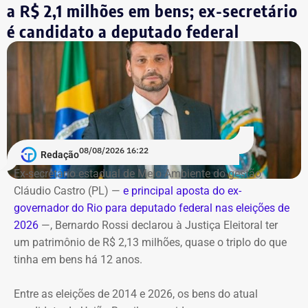
a R$ 2,1 milhões em bens; ex-secretário
No terceiro e último bloco serão feitas as considerações
é candidato a deputado federal
finais.
Bombeiros encontraram as vítimas
carbonizadas
Serviço
O helicóptero explodiu ao cair na encosta, e chamas se
Debate entre candidatos ao governo do estado do Rio de
alastraram pela mata. De acordo com o Corpo de
Janeiro
Bombeiros, agentes especializados em combate a
08/08/2026 16:22
Redação
Data: domingo, 09 de agosto de 2026
incêndios florestais foram mobilizados e conseguiram
Horário: 20h
Ex-secretário estadual de Meio Ambiente do gestão
controlar o fogo.
Transmissão: Canal Band, BandNews FM e YouTube do
Cláudio Castro (PL) —
e principal aposta do ex-
TEMPO REAL
governador do Rio para deputado federal nas eleições de
A operação mobilizou cerca de 40 militares, 11 viaturas e
Pré-hora: 19h, com cobertura especial pelo YouTube do
2026
—, Bernardo Rossi declarou à Justiça Eleitoral ter
4 unidades operacionais.
TEMPO REAL
um patrimônio de R$ 2,13 milhões, quase o triplo do que
tinha em bens há 12 anos.
Com informações do portal “g1”.
Entre as eleições de 2014 e 2026, os bens do atual