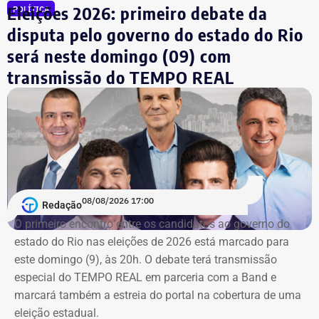
Eleições 2026: primeiro debate da
POLÍTICA
disputa pelo governo do estado do Rio
será neste domingo (09) com
transmissão do TEMPO REAL
08/08/2026 17:00
Redação
O primeiro encontro entre os candidatos ao ⁠governo do
estado do Rio nas eleições de 2026 está marcado para
este domingo (9), às 20h. O debate terá transmissão
especial do TEMPO REAL em parceria com a Band e
marcará também a estreia do portal na cobertura de uma
eleição estadual.