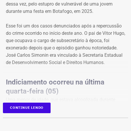
O valor desses danos não foi calculado. O município
dessa vez, pelo estupro de vulnerável de uma jovem
pede ainda indenização por dano moral coletivo, também
durante uma festa em Botafogo, em 2025.
sem indicar a quantia. Apesar da dimensão das
pretensões, atribuiu à causa o valor provisório de R$ 1
Esse foi um dos casos denunciados após a repercussão
mil.
do crime ocorrido no início deste ano. O pai de Vitor Hugo,
que ocupava o cargo de subsecretário à época, foi
exonerado depois que o episódio ganhou notoriedade.
Município afirma que ação não busca
José Carlos Simonin era vinculado à Secretaria Estadual
impedir críticas
de Desenvolvimento Social e Direitos Humanos.
Ao longo da petição, a prefeitura procura diferenciar
críticas políticas de afirmações factuais que considera
Indiciamento ocorreu na última
falsas.
quarta-feira (05)
Uma menor de idade, que estava alcoolizada durante
“A presente ação civil pública não foi concebida para
uma festa em Botafogo, na Zona Sul do Rio, disse que
CONTINUE LENDO
proteger o governo municipal do desconforto inerente à
Vitor Hugo a forçou a fazer sexo oral, apesar de ela ter
crítica”, afirma o documento. Em outro trecho, o município
dito repetidamente que não queria.
sustenta que “a fiscalização social, a imprensa crítica, a
A delegacia ouviu testemunhas, que relataram que ele