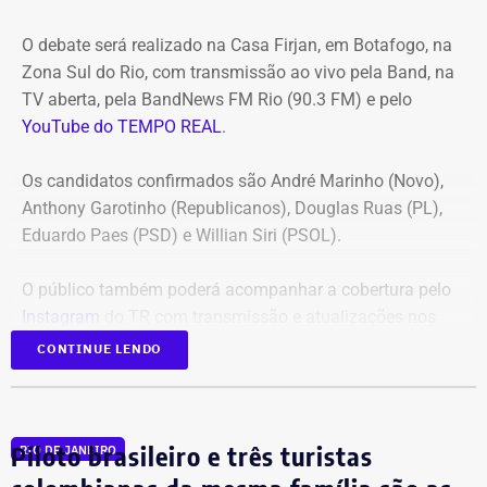
O debate será realizado na Casa Firjan, em Botafogo, na
Zona Sul do Rio, com transmissão ao vivo pela Band, na
TV aberta, pela BandNews FM Rio (90.3 FM) e pelo
YouTube do TEMPO REAL
.
Os candidatos confirmados são André Marinho (Novo),
Anthony Garotinho (Republicanos), Douglas Ruas (PL),
Eduardo Paes (PSD) e Willian Siri (PSOL).
O público também poderá acompanhar a cobertura pelo
Instagram
do TR com transmissão e atualizações nos
Stories.
CONTINUE LENDO
Em 2024, o TEMPO REAL acompanhou as eleições
municipais em todo o estado do Rio, ampliando já
Piloto brasileiro e três turistas
RIO DE JANEIRO
naquele época a cobertura eleitoral para além da capital.