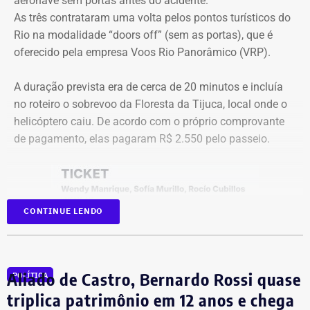
aeronave sem portas antes do acidente.
dos candidatos. A mediação será da jornalista Adriana
As três contrataram uma volta pelos pontos turísticos do
Araújo.
Rio na modalidade “doors off” (sem as portas), que é
oferecido pela empresa Voos Rio Panorâmico (VRP).
Como vai ser o debate
A duração prevista era de cerca de 20 minutos e incluía
no roteiro o sobrevoo da Floresta da Tijuca, local onde o
O formato do debate consiste em três blocos de
helicóptero caiu. De acordo com o próprio comprovante
perguntas e respostas, confrontos diretos entre os
de pagamento, elas pagaram R$ 2.550 pelo passeio.
participantes e espaço para considerações finais.
A ordem das perguntas será definida por sorteio, e o
mediador apenas fará a condução do debate. Esgotados
CONTINUE LENDO
os tempos de cada candidato, o áudio do microfone será
cortado.
Na sequência, haverá novos confrontos diretos com
Aliado de Castro, Bernardo Rossi quase
POLÍTICA
temas livres, seguindo o mesmo formato de tempo e
triplica patrimônio em 12 anos e chega
controle por cronômetro.