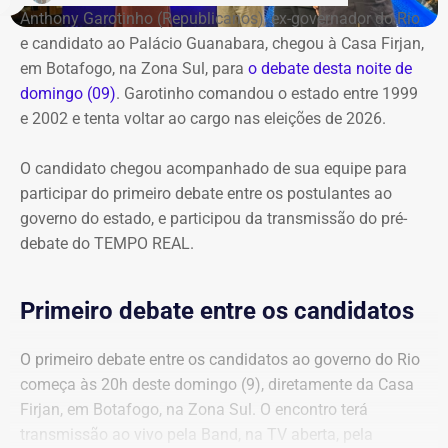
Anthony Garotinho (Republicanos), ex-governador do Rio
e candidato ao Palácio Guanabara, chegou à Casa Firjan,
em Botafogo, na Zona Sul, para
o debate desta noite de
domingo (09)
. Garotinho comandou o estado entre 1999
e 2002 e tenta voltar ao cargo nas eleições de 2026.
O candidato chegou acompanhado de sua equipe para
participar do primeiro debate entre os postulantes ao
governo do estado, e participou da transmissão do pré-
debate do TEMPO REAL.
Primeiro debate entre os candidatos
O primeiro debate entre os candidatos ao governo do Rio
começa às 20h deste domingo (9), diretamente da Casa
Firjan, em Botafogo, na Zona Sul. O encontro terá
transmissão ao vivo pela Band, na TV aberta, pela