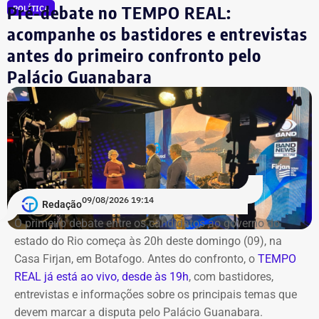
na noite anterior que não iria comparecer.
Pré-debate no TEMPO REAL:
POLÍTICA
acompanhe os bastidores e entrevistas
O público também poderá acompanhar a cobertura
antes do primeiro confronto pelo
especial do TEMPO REAL pelo Instagram do portal, com
Palácio Guanabara
transmissão e atualizações nos Stories. Estamos ao vivo
com o pré-debate desde às 19h.
Acompanhe pelo link.
09/08/2026 19:14
Redação
O primeiro debate entre os candidatos ao governo do
estado do Rio começa às 20h deste domingo (09), na
Casa Firjan, em Botafogo. Antes do confronto, o
TEMPO
REAL já está ao vivo, desde às 19h
, com bastidores,
entrevistas e informações sobre os principais temas que
devem marcar a disputa pelo Palácio Guanabara.