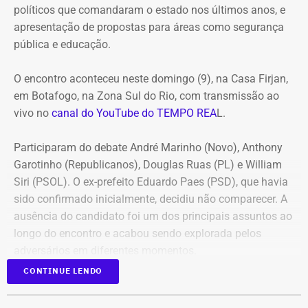
políticos que comandaram o estado nos últimos anos, e
apresentação de propostas para áreas como segurança
pública e educação.
O encontro aconteceu neste domingo (9), na Casa Firjan,
em Botafogo, na Zona Sul do Rio, com transmissão ao
vivo no
canal do YouTube do TEMPO REA
L.
Participaram do debate André Marinho (Novo), Anthony
Garotinho (Republicanos), Douglas Ruas (PL) e William
Siri (PSOL). O ex-prefeito Eduardo Paes (PSD), que havia
sido confirmado inicialmente, decidiu não comparecer. A
ausência do candidato foi um dos principais assuntos ao
longo do encontro e acabou sendo explorada pelos
adversários em diferentes momentos.
CONTINUE LENDO
O debate foi mediado pela jornalista Adriana Araújo e
dividido em três blocos. No primeiro, os candidatos