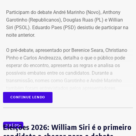
Participam do debate André Marinho (Novo), Anthony
Garotinho (Republicanos), Douglas Ruas (PL) e Willian
Siri (PSOL). Eduardo Paes (PSD) desistiu de participar na
noite anterior.
O pré-debate, apresentado por Berenice Seara, Christiano
Pinho e Carlos Andreazza, detalha o que o público pode
esperar do encontro, apresenta as regras e analisa os
possíveis embates entre os candidatos. Durante a
transmissão, nomes como Garotinho e André Marinho
também foram entrevistados pelos apresentadores.
CONTINUE LENDO
Acompanhe a cobertura especial pelo YouTube e
Instagram
do TEMPO REAL.
Eleições 2026: William Siri é o primeiro
POLÍTICA