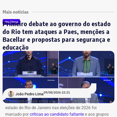
Mais notícias
Primeiro debate ao governo do estado
POLÍTICA
do Rio tem ataques a Paes, menções a
Bacellar e propostas para segurança e
educação
09/08/2026 22:21
João Pedro Lima
O primeiro debate entre os candidatos ao governo do
estado do Rio de Janeiro nas eleições de 2026 foi
marcado por
críticas ao candidato faltante
e aos grupos