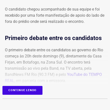
O candidato chegou acompanhado de sua equipe e foi
recebido por uma forte manifestação de apoio do lado de
fora do prédio onde será realizado o encontro.
Primeiro debate entre os candidatos
O primeiro debate entre os candidatos ao governo do Rio
começa às 20h deste domingo (9), diretamente da Casa
Firjan, em Botafogo, na Zona Sul. O encontro terá
transmissão ao vivo pela Band, na TV aberta, pela
BandNews FM Rio (90.3 FM) e pelo
YouTube do TEMPO
REAL
, em parceria com a emissora.
CONTINUE LENDO
Participam do debate André Marinho (Novo), Anthony
Garotinho (Republicanos), Douglas Ruas (PL) e Willian
Siri (PSOL). O candidato Eduardo Paes (PSD) informou