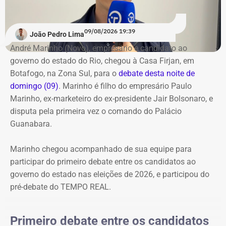
Participam do debate André Marinho (Novo), Anthony
para iniciar as perguntas e, pelas regras, será
Garotinho (Republicanos), Douglas Ruas (PL) e Willian
obrigatoriamente o último a responder. Os candidatos
Siri (PSOL). O candidato Eduardo Paes (PSD) informou
09/08/2026 19:39
também terão uma nova rodada de confrontos com
João Pedro Lima
na noite anterior que não iria comparecer.
temas livres, seguindo o mesmo controle de tempo por
André Marinho (Novo), empresário e candidato ao
cronômetro.
governo do estado do Rio, chegou à Casa Firjan, em
Acompanhe a cobertura especial do TEMPO REAL pelo
Botafogo, na Zona Sul, para o
debate desta noite de
Instagram do portal, com transmissão e atualizações nos
O debate marca a estreia do TEMPO REAL na cobertura
domingo (09)
. Marinho é filho do empresário Paulo
Stories, e ao vivo pelo YouTube.
de uma eleição estadual. O portal já havia acompanhado
Marinho, ex-marketeiro do ex-presidente Jair Bolsonaro, e
as eleições municipais de 2024 em todo o estado do Rio
disputa pela primeira vez o comando do Palácio
e, agora, amplia a cobertura para a disputa pelo governo
Guanabara.
fluminense.
Marinho chegou acompanhado de sua equipe para
Acompanhe a transmissão e a cobertura em tempo real
participar do primeiro debate entre os candidatos ao
do primeiro debate entre os candidatos ao governo do
governo do estado nas eleições de 2026, e participou do
Rio.
pré-debate do TEMPO REAL.
Primeiro debate entre os candidatos