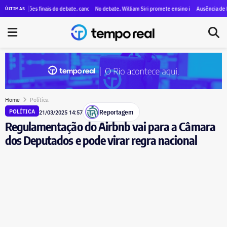
s a Paes, menções a Bacellar e propostas para segurança e educação
ções finais do debate, candidatos destacam propostas, citam mudanças e voltam a criticar ausên
No debate, William Siri promete ensino integral nas escolas do est
Ausência de Paes e lig
ÚLTIMAS
Home
Política
Reportagem
POLÍTICA
21/03/2025 14:57
Regulamentação do Airbnb vai para a Câmara
dos Deputados e pode virar regra nacional