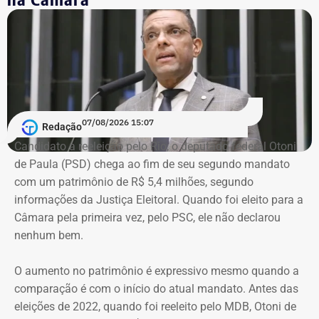
Sociedade Nacional de Agricultura; integrava a Academia
Nacional de Agricultura; e era membro do Instituto Brasileiro
de Economia, da Fundação Getulio Vargas (FGV).
Governo do estado emitiu nota de pesar
Em nota, o governador em exercício do Rio, Ricardo Couto,
07/08/2026 15:07
Redação
manifestou solidariedade aos familiares e amigos do
Candidato à reeleição pelo Rio, o deputado federal Otoni
economista.
de Paula (PSD) chega ao fim de seu segundo mandato
com um patrimônio de R$ 5,4 milhões, segundo
“O Brasil perde um dos grandes nomes da economia e da
informações da Justiça Eleitoral. Quando foi eleito para a
formulação de políticas públicas voltadas ao
Câmara pela primeira vez, pelo PSC, ele não declarou
desenvolvimento. Tito Bruno Ryff deixa um legado construído
nenhum bem.
ao longo de mais de cinco décadas de dedicação ao serviço
público, à vida acadêmica e ao fortalecimento do ambiente de
O aumento no patrimônio é expressivo mesmo quando a
negócios, com importantes contribuições para o Estado do
comparação é com o início do atual mandato. Antes das
Rio de Janeiro e para o país. Sua atuação foi marcada pelo
eleições de 2022, quando foi reeleito pelo MDB, Otoni de
compromisso com a modernização da gestão pública, a