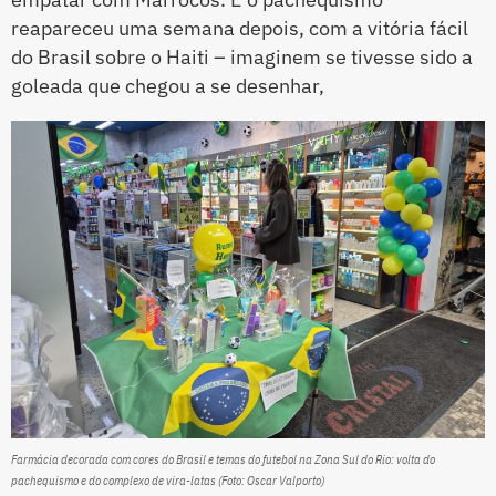
reapareceu uma semana depois, com a vitória fácil
do Brasil sobre o Haiti – imaginem se tivesse sido a
goleada que chegou a se desenhar,
Farmácia decorada com cores do Brasil e temas do futebol na Zona Sul do Rio: volta do
pachequismo e do complexo de vira-latas (Foto: Oscar Valporto)