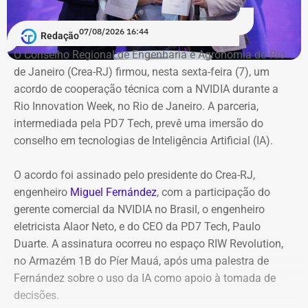
artista, como “Anunciação”, “La Belle de Jour” e
“Tropicana”. A temporada regular segue até 16 de agosto.
07/08/2026 16:44
Redação
O Conselho Regional de Engenharia e Agronomia do Rio
Jogo do Brasileirão Feminino adiado
de Janeiro (Crea-RJ) firmou, nesta sexta-feira (7), um
acordo de cooperação técnica com a NVIDIA durante a
O jogo entre Fluminense e Botafogo que aconteceria a
Rio Innovation Week, no Rio de Janeiro. A parceria,
partir das 21h30 desta sexta (07), no Estádio Nilton
intermediada pela PD7 Tech, prevê uma imersão do
Santos, válido pelo Brasileirão Feminino, também foi
conselho em tecnologias de Inteligência Artificial (IA).
adiado. De acordo com a Confederação Brasileira de
Futebol (CBF). “por conta dos alertas da Defesa Civil de
O acordo foi assinado pelo presidente do Crea-RJ,
fortes ventos no Rio de Janeiro”, o clássico teve a
engenheiro
Miguel Fernández
, com a participação do
mudança de data para segunda (10) às 18 horas.
gerente comercial da NVIDIA no Brasil, o engenheiro
eletricista Alaor Neto, e do CEO da PD7 Tech, Paulo
Duarte. A assinatura ocorreu no espaço RIW Revolution,
no Armazém 1B do Píer Mauá, após uma palestra de
Fernández sobre o uso da IA como apoio à tomada de
decisões.