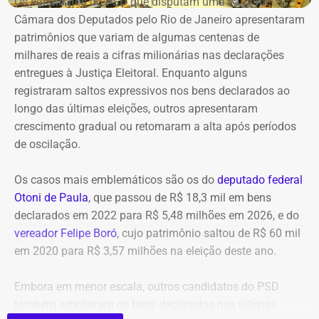
Os candidatos do PSD que disputam uma vaga na
O acordo foi aprovado pelo diretor da NVIDIA na América
Câmara dos Deputados pelo Rio de Janeiro apresentaram
Latina, Márcio Aguiar. A colaboração tecnológica não terá
patrimônios que variam de algumas centenas de
custos para o CREA-RJ, que passará a receber consultoria
milhares de reais a cifras milionárias nas declarações
direta da empresa.
entregues à Justiça Eleitoral. Enquanto alguns
registraram saltos expressivos nos bens declarados ao
Entre as áreas previstas na parceria estão pesquisa
longo das últimas eleições, outros apresentaram
aplicada em Inteligência Artificial e IA Generativa,
crescimento gradual ou retomaram a alta após períodos
sistemas de apoio à decisão técnica, visão
de oscilação.
computacional e processamento de dados de sensores,
imagens, drones, projetos e sistemas operacionais.
Os casos mais emblemáticos são os do
deputado federal
Otoni de Paula
, que passou de R$ 18,3 mil em bens
Também estão previstas aplicações de Digital Twins, BIM
declarados em 2022 para R$ 5,48 milhões em 2026, e do
e ambientes virtuais em projetos, planejamento, inspeção,
vereador Felipe Boró
, cujo patrimônio saltou de R$ 60 mil
operação, manutenção, treinamento e segurança, além de
em 2020 para R$ 3,57 milhões na eleição deste ano.
tecnologias de robótica e sistemas autônomos voltadas
para obras, plantas industriais, infraestrutura, agronomia
Embora em menor escala, outros candidatos do PSD
e geociências.
também ampliaram os bens declarados nas últimas