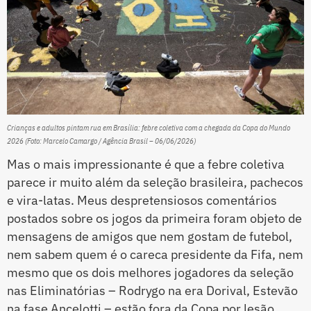
Crianças e adultos pintam rua em Brasília: febre coletiva com a chegada da Copa do Mundo
2026 (Foto: Marcelo Camargo / Agência Brasil – 06/06/2026)
Mas o mais impressionante é que a febre coletiva
parece ir muito além da seleção brasileira, pachecos
e vira-latas. Meus despretensiosos comentários
postados sobre os jogos da primeira foram objeto de
mensagens de amigos que nem gostam de futebol,
nem sabem quem é o careca presidente da Fifa, nem
mesmo que os dois melhores jogadores da seleção
nas Eliminatórias – Rodrygo na era Dorival, Estevão
na fase Ancelotti – estão fora da Copa por lesão