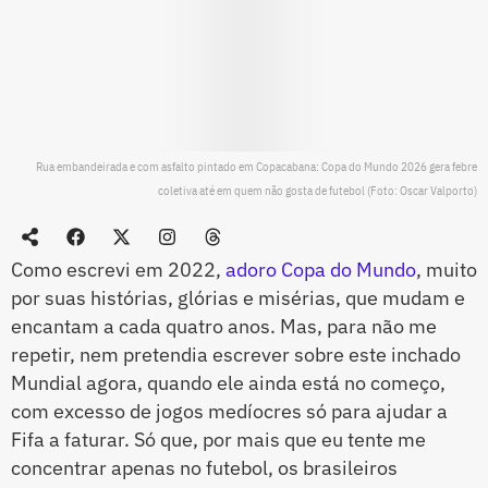
Rua embandeirada e com asfalto pintado em Copacabana: Copa do Mundo 2026 gera febre
coletiva até em quem não gosta de futebol (Foto: Oscar Valporto)
Como escrevi em 2022,
adoro Copa do Mundo
, muito
por suas histórias, glórias e misérias, que mudam e
encantam a cada quatro anos. Mas, para não me
repetir, nem pretendia escrever sobre este inchado
Mundial agora, quando ele ainda está no começo,
com excesso de jogos medíocres só para ajudar a
Fifa a faturar. Só que, por mais que eu tente me
concentrar apenas no futebol, os brasileiros