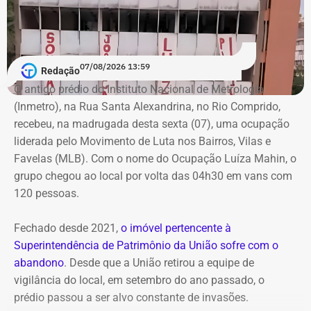
de garantir a transparência sobre a situação financeira
dos candidatos.
07/08/2026 13:59
Redação
O antigo prédio do Instituto Nacional de Metrologia
(Inmetro), na Rua Santa Alexandrina, no Rio Comprido,
recebeu, na madrugada desta sexta (07), uma ocupação
liderada pelo Movimento de Luta nos Bairros, Vilas e
Favelas (MLB). Com o nome do Ocupação Luíza Mahin, o
grupo chegou ao local por volta das 04h30 em vans com
120 pessoas.
Fechado desde 2021,
o imóvel pertencente à
Superintendência de Patrimônio da União sofre com o
abandono
. Desde que a União retirou a equipe de
vigilância do local, em setembro do ano passado, o
prédio passou a ser alvo constante de invasões.