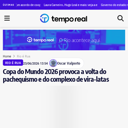
tivos no Rio nesta sexta (07)
am acordo de cooperação técnica durante a Rio Innovation Week
Laura Carneiro, Hugo Leal e mais: veja a evolução do patrimônio declarado 
Governo do estado recua e vai re
ÚLTIMAS
Home
Rio é Rua
Oscar Valporto
RIO É RUA
23/06/2026 13:54
Copa do Mundo 2026 provoca a volta do
pachequismo e do complexo de vira-latas