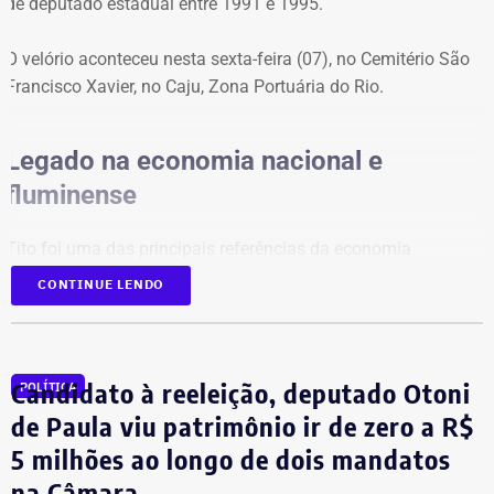
de deputado estadual entre 1991 e 1995.
por R$ 48 mil em poupança e R$ 12 mil em conta
corrente, totalizando R$ 60 mil.
Em seis anos, o candidato passou de nenhum bem
O velório aconteceu nesta sexta-feira (07), no Cemitério São
declarado para quase R$ 300 mil em patrimônio.
Francisco Xavier, no Caju, Zona Portuária do Rio.
Legado na economia nacional e
fluminense
Tito foi uma das principais referências da economia
brasileira, com atuação de destaque na formulação de
CONTINUE LENDO
políticas de desenvolvimento econômico para o estado do
Rio. Nos últimos anos, ele atuava como gerente de Políticas
Públicas do Sebrae Rio. Na função, defendia medidas para a
redução da burocracia e o fortalecimento dos pequenos
Candidato à reeleição, deputado Otoni
POLÍTICA
empreendedores.
de Paula viu patrimônio ir de zero a R$
5 milhões ao longo de dois mandatos
O economista também ocupava a vice-presidência da
na Câmara