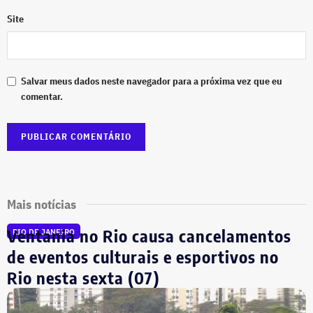
Site
Salvar meus dados neste navegador para a próxima vez que eu
comentar.
Mais notícias
Ventania no Rio causa cancelamentos
RIO DE JANEIRO
de eventos culturais e esportivos no
Rio nesta sexta (07)