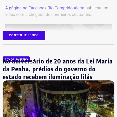
A página no Facebook Rio Comprido Alerta
publicou um
vídeo com a chegada dos primeiros ocupantes.
CONTINUE LENDO
No aniversário de 20 anos da Lei Maria
RIO DE JANEIRO
da Penha, prédios do governo do
estado recebem iluminação lilás