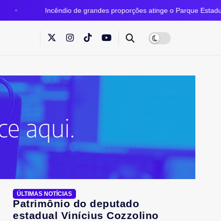
ncêndio de grandes proporções atinge o Parque Estadual do Grajaú
ÚLTIMAS NOTÍCIAS
Patrimônio do deputado
estadual Vinícius Cozzolino