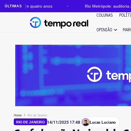
m quatro anos
Rio Metrópole: auditoria aponta sobrep
ÚLTIMAS
COLUNAS
POLÍT
OPINIÃO
MAR
Home
Rio de Janeiro
14/11/2025 17:48
Lucas Luciano
RIO DE JANEIRO