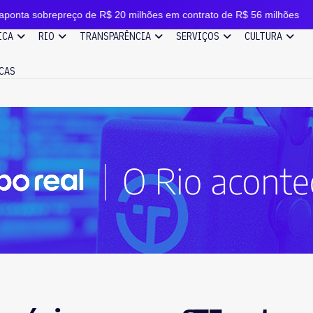
reço de R$ 20 milhões em contrato de R$ 56 milhões
I
ICA
RIO
TRANSPARÊNCIA
SERVIÇOS
CULTURA
CAS