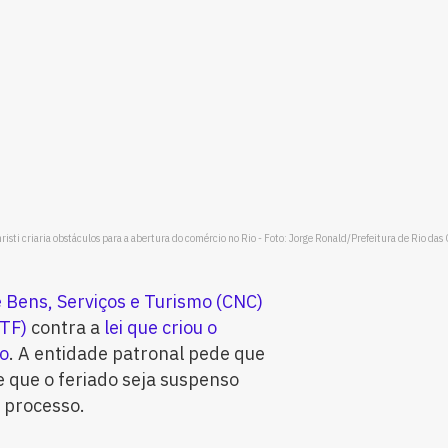
sti criaria obstáculos para a abertura do comércio no Rio - Foto: Jorge Ronald/Prefeitura de Rio das 
 Bens, Serviços e Turismo (CNC)
STF)
contra a
lei que criou o
io
. A entidade patronal pede que
e que o feriado seja suspenso
 processo.