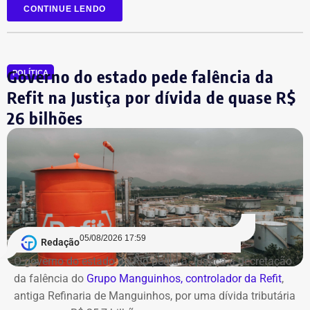
eleito na última legislatura da Câmara e agora disputa,
CONTINUE LENDO
pela primeira vez, o cargo de deputado estadual.
Governo do estado pede falência da
POLÍTICA
Refit na Justiça por dívida de quase R$
26 bilhões
05/08/2026 17:59
Redação
O governo do estado do Rio pediu à Justiça a decretação
da falência do
Grupo Manguinhos, controlador da Refit
,
antiga Refinaria de Manguinhos, por uma dívida tributária