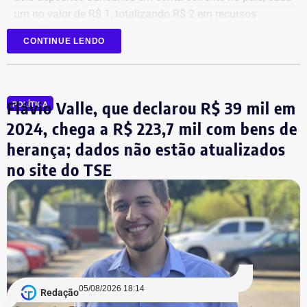
um no valor de R$ 1, totalizando R$ 2 em recursos
mantidos em contas correntes.
CONTINUE LENDO
A tenente-coronel da Polícia Militar Erigreyce Monteiro
(Novo), vice na chapa de Marinho, declarou R$ 515 mil
em bens, relativos a um apartamento.
Flávio Valle, que declarou R$ 39 mil em
POLÍTICA
2024, chega a R$ 223,7 mil com bens de
herança; dados não estão atualizados
no site do TSE
Bens declarados por André Marinho (Novo) à Justiça Eleitoral — Foto:
05/08/2026 18:14
Redação
Reprodução/Divulgacand