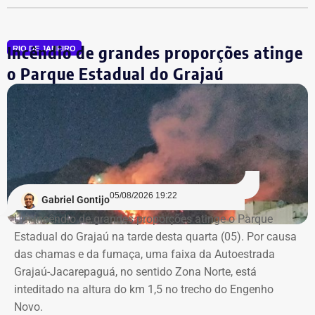
Entre as principais irregularidades identificadas pelos
Incêndio de grandes proporções atinge
auditores está a concentração de funções incompatíveis
RIO DE JANEIRO
dentro do processo de contratação. Conforme o relatório,
o Parque Estadual do Grajaú
os mesmos agentes públicos participaram das etapas de
planejamento, julgamento e fiscalização do contrato,
Declaração de bens de Vinícius Cozzolino em 2022 — Foto:
comprometendo a segregação de funções.
Reprodução/Divulgacand
A auditoria também aponta indícios de restrição à
competitividade da licitação, observados pela baixa
variação entre as propostas apresentadas pelas
05/08/2026 19:22
Gabriel Gontijo
empresas concorrentes, além de falhas na elaboração do
Um incêndio de grandes proporções atinge o Parque
termo de referência.
Estadual do Grajaú na tarde desta quarta (05). Por causa
das chamas e da fumaça, uma faixa da Autoestrada
Outro ponto que chamou a atenção dos técnicos foi a
Grajaú-Jacarepaguá, no sentido Zona Norte, está
ausência de critérios objetivos para justificar a
inteditado na altura do km 1,5 no trecho do Engenho
contratação da equipe prevista. Em uma das fases do
Novo.
projeto, o contrato estimava a atuação de 76