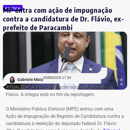
praticamente zero no início de 2026.
MP entra com ação de impugnação
POLÍTICA
contra a candidatura de Dr. Flávio, ex-
Ainda de acordo com a procuradoria, o grupo continuou
prefeito de Paracambi
acumulando prejuízos, manteve elevados custos
operacionais e não apresentou perspectiva de geração de
caixa suficiente para sustentar as atividades ou quitar
suas obrigações.
Na avaliação do Executivo estadual, a recuperação
judicial deixou de cumprir sua função de permitir a
05/08/2026 17:34
recuperação da empresa.
Gabriele Maia
ATUALIZAÇÃO
às 22h30, com nota do candidato Dr.
Flávio. A íntegra está no fim da reportagem.
Refit não teria honrado os
pagamentos
O Ministério Público Eleitoral (MPE) entrou com uma
Ação de Impugnação de Registro de Candidatura contra a
O governo também sustenta que os responsáveis pela
candidatura à reeleição do deputado federal Dr. Flávio
Refit descumpriram o parcelamento especial firmado