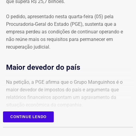
que supera R$ 25,7 bilhões.
O pedido, apresentado nesta quarta-feira (05) pela
Procuradoria-Geral do Estado (PGE), sustenta que a
empresa perdeu as condições de continuar operando e
não reúne mais os requisitos para permanecer em
recuperação judicial.
Maior devedor do país
Na petição, a PGE afirma que o Grupo Manguinhos é o
maior devedor de impostos do país e argumenta que
relatórios financeiros apontam um agravamento da
situação econômica da companhia.
CONTINUE LENDO
Segundo o órgão, após registrar faturamento superior a
R$ 1 bilhão por mês em 2025, a empresa sofreu uma
queda contínua nas receitas, chegando a faturamento