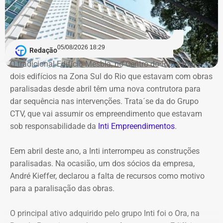
conclusão dos trabalhos é de 60 dias.
Segundo a atual gestão, os levantamentos preliminares
indicam que o instituto vinha sendo utilizado para
05/08/2026 18:29
Redação
descentralizar recursos públicos por meio de
O tradicional Edifício Mesbla, no Centro do Rio, e mais
contratações com baixo nível de controle, aproveitando a
dois edifícios na Zona Sul do Rio que estavam com obras
maior flexibilidade financeira conferida à natureza
paralisadas desde abril têm uma nova contrutora para
jurídica da autarquia.
dar sequência nas intervenções. Trata´se da do Grupo
CTV, que vai assumir os empreendimento que estavam
COM INFORMAÇÕES DO RJ2/TV GLOBO
sob responsabilidade da
Inti Empreendimentos
.
Declaração de Lauro Boto em 2010 — Foto: Reprodução/DivulgaCand
Eem abril deste ano, a Inti interrompeu as construções
paralisadas. Na ocasião, um dos sócios da empresa,
André Kieffer, declarou a falta de recursos como motivo
para a paralisação das obras.
O principal ativo adquirido pelo grupo Inti foi o Ora, na