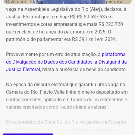
O vereador Flávio Valle (PSD), que tenta conseguir uma
vaga na Assembleia Legislativa do Rio (Alerj), declarou à
Justiça Eleitoral que tem hoje R$ R$ 50.537,63 em
investimentos e cotas empresariais; e mais R$ 223.720
que recebeu de herança do pai, morto em 2025. O
patrimônio do parlamentar era R$ 39,1 mil em 2024.
Provavelmente por um erro de atualização, a
plataforma
de Divulgação de Dados dos Candidatos, a Divulgand da
Justiça Eleitoral
, relata a ausência de bens do candidato.
Na época da disputa eleitoral que garantiu uma vaga na
Câmara do Rio, Flavio Valle tinha dinheiro depositado em
contas correntes, aplicado em fundos de investimentos e
valores creditados como “outros bens e valores”.
Ex-subprefeito da Zona Sul do Rio na gestão de Eduardo
Paes (PSD), o vereador foi o parlamentar mais jovem