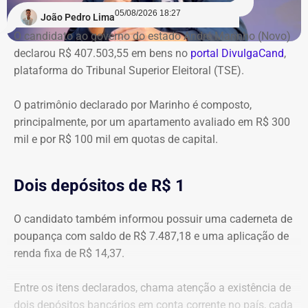
05/08/2026 18:27
João Pedro Lima
O candidato ao governo do estado André Marinho (Novo)
declarou R$ 407.503,55 em bens no
portal DivulgaCand
,
plataforma do Tribunal Superior Eleitoral (TSE).
O patrimônio declarado por Marinho é composto,
principalmente, por um apartamento avaliado em R$ 300
mil e por R$ 100 mil em quotas de capital.
Dois depósitos de R$ 1
O candidato também informou possuir uma caderneta de
poupança com saldo de R$ 7.487,18 e uma aplicação de
renda fixa de R$ 14,37.
Entre os itens declarados, chama atenção a existência de
dois depósitos bancários em conta corrente no país, cada