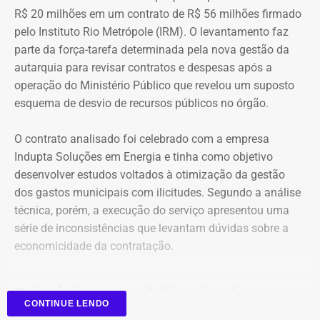
R$ 20 milhões em um contrato de R$ 56 milhões firmado
O crescimento patrimonial, por si só, não indica a
pelo Instituto Rio Metrópole (IRM). O levantamento faz
existência de irregularidades.
parte da força-tarefa determinada pela nova gestão da
autarquia para revisar contratos e despesas após a
operação do Ministério Público que revelou um suposto
esquema de desvio de recursos públicos no órgão.
O contrato analisado foi celebrado com a empresa
Indupta Soluções em Energia e tinha como objetivo
desenvolver estudos voltados à otimização da gestão
dos gastos municipais com ilicitudes. Segundo a análise
técnica, porém, a execução do serviço apresentou uma
Declaração de bens de Vinícius Cozzolino em 2026 — Foto:
série de inconsistências que levantam dúvidas sobre a
Reprodução/Divulgacand
economicidade da contratação.
Relatório aponta falhas desde o
CONTINUE LENDO
planejamento