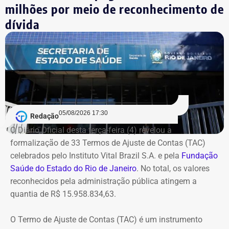
milhões por meio de reconhecimento de
recursos do SUS sem apresentar os
dívida
Com informações do blog do Octavio Guedes, do G1.
comprovantes necessários
O caso envolve uma Tomada de Contas Especial sobre
recursos do Sistema Único de Saúde (SUS) usados em
2007, quando Dr. Flávio comandava a Saúde de
Queimados.
05/08/2026 17:30
Redação
Segundo o Ministério Público, o TCU concluiu que parte
O Diário Oficial desta terça-feira (4) revelou a
das despesas realizadas com verbas federais não foi
formalização de 33 Termos de Ajuste de Contas (TAC)
devidamente comprovada. As contas foram julgadas
celebrados pelo Instituto Vital Brazil S.A. e pela
Fundação
irregulares em 2021, e a decisão foi mantida em março
Saúde do Estado do Rio de Janeiro
. No total, os valores
de 2024, quando o tribunal rejeitou o recurso apresentado
reconhecidos pela administração pública atingem a
pelo deputado.
quantia de R$ 15.958.834,63.
O acórdão também determinou que Dr. Flávio devolva
O Termo de Ajuste de Contas (TAC) é um instrumento
quatro valores, que somam R$ 13.112,09, sem