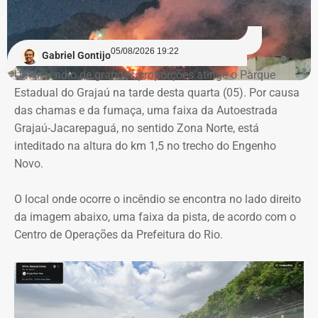
A auditoria também aponta indícios de restrição à
competitividade da licitação, observados pela baixa
variação entre as propostas apresentadas pelas
05/08/2026 19:22
Gabriel Gontijo
empresas concorrentes, além de falhas na elaboração do
Um incêndio de grandes proporções atinge o Parque
termo de referência.
Estadual do Grajaú na tarde desta quarta (05). Por causa
das chamas e da fumaça, uma faixa da Autoestrada
Outro ponto que chamou a atenção dos técnicos foi a
Grajaú-Jacarepaguá, no sentido Zona Norte, está
ausência de critérios objetivos para justificar a
inteditado na altura do km 1,5 no trecho do Engenho
contratação da equipe prevista. Em uma das fases do
Novo.
projeto, o contrato estimava a atuação de 76
profissionais durante 12 meses, com remuneração média
O local onde ocorre o incêndio se encontra no lado direito
superior a R$ 28 mil. Em alguns casos, como o de
da imagem abaixo, uma faixa da pista, de acordo com o
consultores especializados, os valores chegavam a quase
Centro de Operações da Prefeitura do Rio.
R$ 75 mil por profissional, sem que houvesse justificativa
técnica para esse dimensionamento.
Serviços pagos teriam reaproveitado