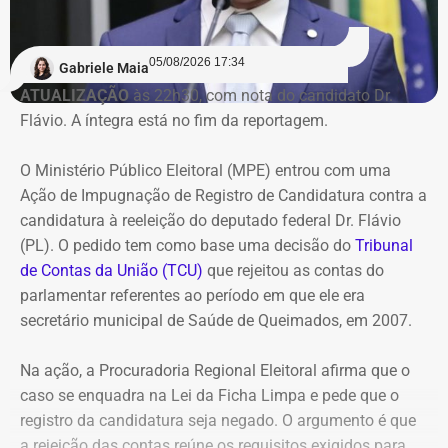
Na avaliação do Executivo estadual, a recuperação
judicial deixou de cumprir sua função de permitir a
05/08/2026 17:34
recuperação da empresa.
Gabriele Maia
ATUALIZAÇÃO
às 22h30, com nota do candidato Dr.
Flávio. A íntegra está no fim da reportagem.
Refit não teria honrado os
pagamentos
O Ministério Público Eleitoral (MPE) entrou com uma
Ação de Impugnação de Registro de Candidatura contra a
O governo também sustenta que os responsáveis pela
candidatura à reeleição do deputado federal Dr. Flávio
Refit descumpriram o parcelamento especial firmado
(PL). O pedido tem como base uma decisão do
Tribunal
para quitar débitos tributários. Conforme a PGE, as
de Contas da União (TCU)
que rejeitou as contas do
parcelas deixaram de ser pagas por mais de 90 dias,
parlamentar referentes ao período em que ele era
situação que, segundo a legislação, autoriza o
secretário municipal de Saúde de Queimados, em 2007.
cancelamento do acordo e a decretação da falência.
Na ação, a Procuradoria Regional Eleitoral afirma que o
Outro ponto destacado é que, mesmo após aderir ao
caso se enquadra na Lei da Ficha Limpa e pede que o
parcelamento, a empresa teria acumulado mais de R$ 1,8
registro da candidatura seja negado. O argumento é que
bilhão em novos débitos com o Estado. Segundo a
a rejeição das contas reúne os requisitos exigidos para