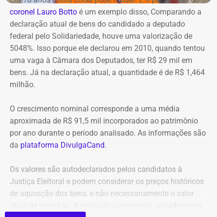
COR, uma faixa de rolamento da pista está ocupada para
Na avaliação dos auditores, o conjunto das evidências
coronel Lauro Botto
é um exemplo disso, Comparando a
que os bombeiros possam atuar no combate às chamas.
aponta indícios relevantes de irregularidades na execução
declaração atual de bens do candidado a deputado
e fiscalização contratual, além de fragilidades na
federal pelo Solidariedade, houve uma valorização de
Equipes do quartel do Grajaú do Corpo de Bombeiros
confiabilidade das informações produzidas. O relatório
5048%. Isso porque ele declarou em 2010, quando tentou
seguem no local trabalhando para controlar o incêndio.
foi encaminhado ao Ministério Público, ao Tribunal de
uma vaga à Câmara dos Deputados, ter R$ 29 mil em
Até o momento, não há informação sobre feridos.
Contas e ao Conselho Administrativo de Defesa
bens. Já na declaração atual, a quantidade é de R$ 1,464
Também não se sabe o que causou o fogo na área.
Econômica (Cade).
milhão.
O crescimento nominal corresponde a uma média
Nova gestão amplia pente-fino no
aproximada de R$ 91,5 mil incorporados ao patrimônio
instituto
por ano durante o período analisado. As informações são
da
plataforma DivulgaCand
.
As novas suspeitas surgem menos de um mês após o
Instituto Rio Metrópole ser alvo de uma operação do
Os valores são autodeclarados pelos candidatos à
Ministério Público que investigou um suposto esquema
Justiça Eleitoral e podem considerar os preços históricos
de desvio de recursos públicos de aproximadamente R$
de aquisição dos bens, e não necessariamente o valor
86 milhões.
atual de mercado. A evolução patrimonial, isoladamente,