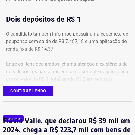
Dois depósitos de R$ 1
O candidato também informou possuir uma caderneta de
poupança com saldo de R$ 7.487,18 e uma aplicação de
renda fixa de R$ 14,37.
Entre os itens declarados, chama atenção a existência de
dois depósitos bancários em conta corrente no país, cada
um no valor de R$ 1, totalizando R$ 2 em recursos
mantidos em contas correntes.
CONTINUE LENDO
A tenente-coronel da Polícia Militar Erigreyce Monteiro
(Novo), vice na chapa de Marinho, declarou R$ 515 mil
em bens, relativos a um apartamento.
Flávio Valle, que declarou R$ 39 mil em
POLÍTICA
2024, chega a R$ 223,7 mil com bens de