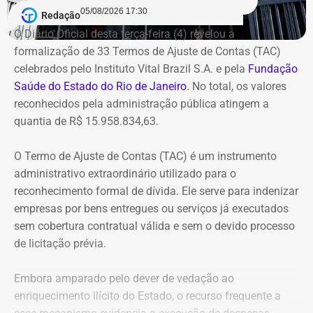
05/08/2026 17:30
Redação
Segundo o Ministério Público, o TCU concluiu que parte
O Diário Oficial desta terça-feira (4) revelou a
das despesas realizadas com verbas federais não foi
formalização de 33 Termos de Ajuste de Contas (TAC)
devidamente comprovada. As contas foram julgadas
celebrados pelo Instituto Vital Brazil S.A. e pela
Fundação
irregulares em 2021, e a decisão foi mantida em março
Saúde do Estado do Rio de Janeiro
. No total, os valores
de 2024, quando o tribunal rejeitou o recurso apresentado
reconhecidos pela administração pública atingem a
pelo deputado.
quantia de R$ 15.958.834,63.
O acórdão também determinou que Dr. Flávio devolva
O Termo de Ajuste de Contas (TAC) é um instrumento
quatro valores, que somam R$ 13.112,09, sem
administrativo extraordinário utilizado para o
atualização monetária.
reconhecimento formal de dívida. Ele serve para indenizar
empresas por bens entregues ou serviços já executados
A Procuradoria cita ainda que o Tribunal concluiu que o
sem cobertura contratual válida e sem o devido processo
deputado participou da gestão desses recursos,
de licitação prévia.
autorizando transferências para contas da prefeitura e
pagamentos por cheque que permaneceram sem
Embora amparado pelo dever de vedação ao
documentação comprobatória. Também destaca que Dr.
enriquecimento ilícito do Estado, o recurso frequente a
Flávio foi notificado sobre as irregularidades em