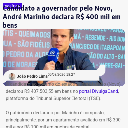
Candidato a governador pelo Novo,
a Artesanal investimentos.
POLÍTICA
André Marinho declara R$ 400 mil em
*Com informações do jornal O Globo
bens
05/08/2026 18:27
João Pedro Lima
O candidato ao governo do estado André Marinho (Novo)
declarou R$ 407.503,55 em bens no
portal DivulgaCand
,
plataforma do Tribunal Superior Eleitoral (TSE).
O patrimônio declarado por Marinho é composto,
principalmente, por um apartamento avaliado em R$ 300
mil e por R$ 100 mil em quotas de capital.