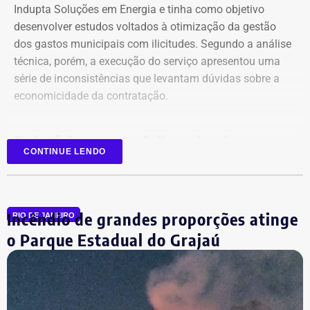
Indupta Soluções em Energia e tinha como objetivo
desenvolver estudos voltados à otimização da gestão
dos gastos municipais com ilicitudes. Segundo a análise
técnica, porém, a execução do serviço apresentou uma
Declaração de bens de Vinícius Cozzolino em 2026 — Foto:
série de inconsistências que levantam dúvidas sobre a
Reprodução/Divulgacand
economicidade da contratação.
Relatório aponta falhas desde o
CONTINUE LENDO
planejamento
Entre as principais irregularidades identificadas pelos
Incêndio de grandes proporções atinge
auditores está a concentração de funções incompatíveis
RIO DE JANEIRO
dentro do processo de contratação. Conforme o relatório,
o Parque Estadual do Grajaú
os mesmos agentes públicos participaram das etapas de
planejamento, julgamento e fiscalização do contrato,
Declaração de bens de Vinícius Cozzolino em 2022 — Foto:
comprometendo a segregação de funções.
Reprodução/Divulgacand