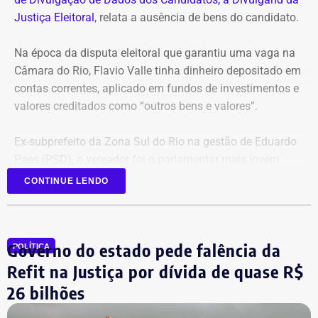
Justiça Eleitoral
, relata a ausência de bens do candidato.
Na época da disputa eleitoral que garantiu uma vaga na
Câmara do Rio, Flavio Valle tinha dinheiro depositado em
contas correntes, aplicado em fundos de investimentos e
valores creditados como “outros bens e valores”.
Ex-subprefeito da Zona Sul do Rio na gestão de Eduardo
Paes (PSD), o vereador foi o parlamentar mais jovem
eleito na última legislatura da Câmara e agora disputa,
CONTINUE LENDO
pela primeira vez, o cargo de deputado estadual.
Governo do estado pede falência da
POLÍTICA
Refit na Justiça por dívida de quase R$
26 bilhões