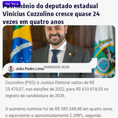
Patrimônio do deputado estadual
POLÍTICA
Vinícius Cozzolino cresce quase 24
vezes em quatro anos
05/08/2026 20:00
João Pedro Lima
O patrimônio declarado pelo deputado estadual Vinícius
Cozzolino (PSD) à Justiça Eleitoral saltou de R$
25.470,07, nas eleições de 2022, para R$ 610.818,55 no
registro de candidatura de 2026.
O aumento nominal foi de R$ 585.348,48 em quatro anos,
o equivalente a aproximadamente 2.298%, segundo