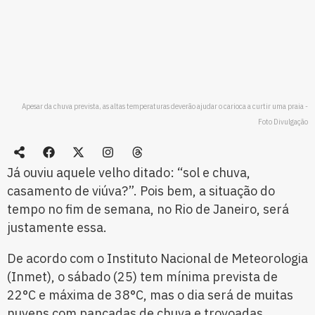
Apesar da chuva prevista, as altas temperaturas deverão ajudar o carioca a curtir uma praia -
Foto Divulgação
Já ouviu aquele velho ditado: “sol e chuva,
casamento de viúva?”. Pois bem, a situação do
tempo no fim de semana, no Rio de Janeiro, será
justamente essa.
De acordo com o Instituto Nacional de Meteorologia
(Inmet), o sábado (25) tem mínima prevista de
22°C e máxima de 38°C, mas o dia será de muitas
nuvens com pancadas de chuva e trovoadas