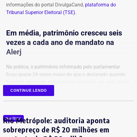
informações do portal DivulgaCand,
plataforma do
Tribunal Superior Eleitoral (TSE)
.
Em média, patrimônio cresceu seis
vezes a cada ano de mandato na
Alerj
Na prática, o patrimônio informado pelo parlamentar
ficou quase 24 vezes maior do que o declarado quando
foi eleito deputado estadual pela primeira vez, pelo União
Brasil.
CONTINUE LENDO
Em 2022, a relação de bens era composta principalmente
por aplicações financeiras e depósitos bancários.
Rio Metrópole: auditoria aponta
POLÍTICA
sobrepreço de R$ 20 milhões em
Agora candidato à reeleição na Assembleia Legislativa do
Rio (Alerj) pelo PSD, Cozzolino declarou mais de R$ 610