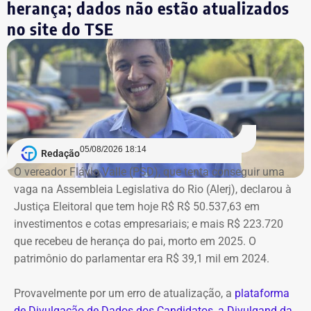
herança; dados não estão atualizados
no site do TSE
Bens declarados por André Marinho (Novo) à Justiça Eleitoral — Foto:
05/08/2026 18:14
Redação
Reprodução/Divulgacand
O vereador Flávio Valle (PSD), que tenta conseguir uma
vaga na Assembleia Legislativa do Rio (Alerj), declarou à
Justiça Eleitoral que tem hoje R$ R$ 50.537,63 em
investimentos e cotas empresariais; e mais R$ 223.720
que recebeu de herança do pai, morto em 2025. O
patrimônio do parlamentar era R$ 39,1 mil em 2024.
Provavelmente por um erro de atualização, a
plataforma
de Divulgação de Dados dos Candidatos, a Divulgand da