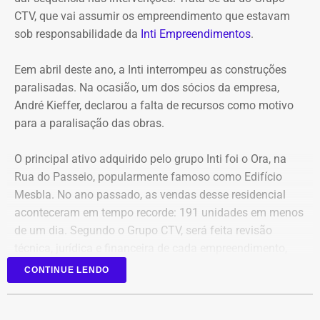
CTV, que vai assumir os empreendimento que estavam
COM INFORMAÇÕES DO RJ2/TV GLOBO
sob responsabilidade da
Inti Empreendimentos
.
Declaração de Lauro Boto em 2010 — Foto: Reprodução/DivulgaCand
Eem abril deste ano, a Inti interrompeu as construções
paralisadas. Na ocasião, um dos sócios da empresa,
André Kieffer, declarou a falta de recursos como motivo
para a paralisação das obras.
O principal ativo adquirido pelo grupo Inti foi o Ora, na
Rua do Passeio, popularmente famoso como Edifício
Mesbla. No ano passado, as vendas desse residencial
aconteceram em tempo recorde: 191 unidades em menos
de um dia. Segundo o Grupo CTV, será feita revisão
técnica, jurídica e financeira de cada empreendimento,
antes da retomada dos canteiros. Cronogramas de
CONTINUE LENDO
entrega terão novas datas. Também haverá a definição
quanto capital permanecerá protegido para cada obra.
Em junho, o grupo XP concluiu a venda dos créditos para