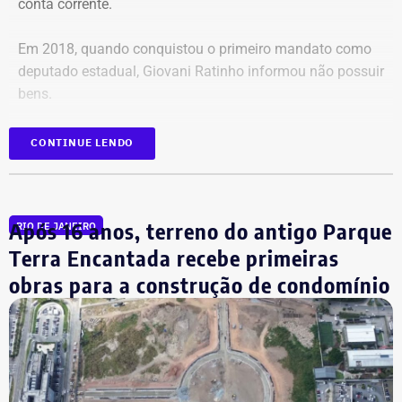
conta corrente.
Em 2018, quando conquistou o primeiro mandato como
deputado estadual, Giovani Ratinho informou não possuir
bens.
CONTINUE LENDO
Após 16 anos, terreno do antigo Parque
RIO DE JANEIRO
Terra Encantada recebe primeiras
obras para a construção de condomínio
Giovani Ratinho também foi vereador
de São João de Meriti por dois
mandatos
Antes de chegar à Alerj, Ratinho foi vereador em São