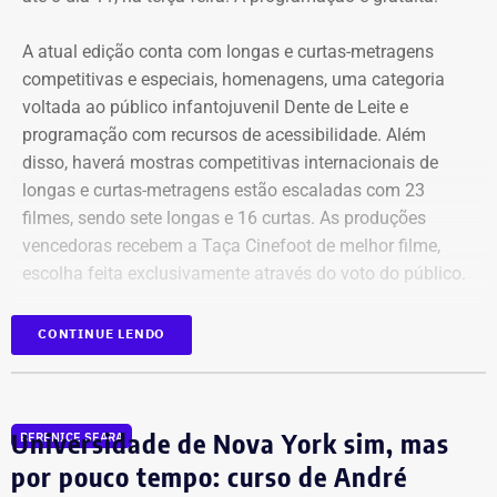
Bens declarados por Carla Machado em 2026 — Foto:
A atual edição conta com longas e curtas-metragens
Reprodução/Divulgacand
competitivas e especiais, homenagens, uma categoria
voltada ao público infantojuvenil Dente de Leite e
programação com recursos de acessibilidade. Além
disso, haverá mostras competitivas internacionais de
longas e curtas-metragens estão escaladas com 23
filmes, sendo sete longas e 16 curtas. As produções
vencedoras recebem a Taça Cinefoot de melhor filme,
escolha feita exclusivamente através do voto do público.
Os países participantes são Brasil, Argentina, México,
CONTINUE LENDO
Itália, Colômbia, Reino Unido, Irã, Espanha, Alemanha,
Bens declarados por Carla Machado em 2022 — Foto:
além de uma coprodução Chile/Palestina/Espanha,
Reprodução/Divulgacand
compondo um mosaico representativo do melhor cinema
Universidade de Nova York sim, mas
BERENICE SEARA
mundial de futebol da atualidade. Totalizando dez
países.
por pouco tempo: curso de André