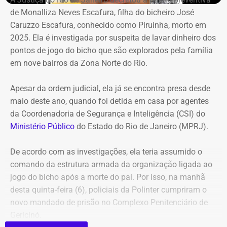
milhões.
de Monalliza Neves Escafura, filha do bicheiro José
Caruzzo Escafura, conhecido como Piruinha, morto em
*Com informações do Diário do Rio.
2025. Ela é investigada por suspeita de lavar dinheiro dos
pontos de jogo do bicho que são explorados pela família
em nove bairros da Zona Norte do Rio.
Apesar da ordem judicial, ela já se encontra presa desde
maio deste ano, quando foi detida em casa por agentes
da Coordenadoria de Segurança e Inteligência (CSI) do
Ministério Público
do Estado do Rio de Janeiro (MPRJ).
De acordo com as investigações, ela teria assumido o
comando da estrutura armada da organização ligada ao
jogo do bicho após a morte do pai. Por isso, na manhã
desta quinta-feira (6), policiais da Polinter cumpriram o
novo mandado de prisão no Complexo Penitenciário de
Gericinó.