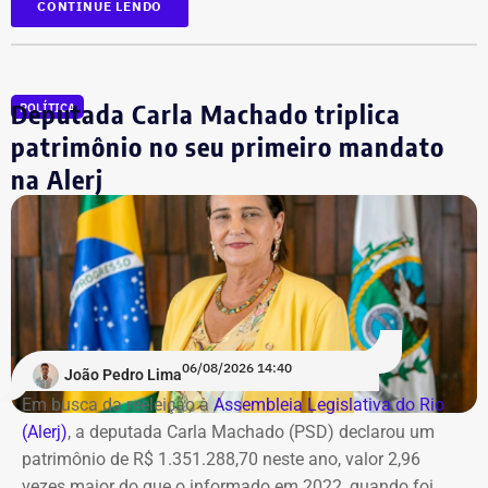
CONTINUE LENDO
Além dela, outros 12 réus foram alvo de mandados de
busca e deverão se apresentar à Justiça. As ordens
judiciais foram expedidas pelo juiz Alexandre Abrahão
Deputada Carla Machado triplica
POLÍTICA
Teixeira, da 3ª Vara Especializada em Organização
Criminosa do Tribunal de Justiça do Rio.
patrimônio no seu primeiro mandato
na Alerj
*Com informações do g1
06/08/2026 14:40
João Pedro Lima
Em busca da reeleição à
Assembleia Legislativa do Rio
(Alerj)
, a deputada Carla Machado (PSD) declarou um
patrimônio de R$ 1.351.288,70 neste ano, valor 2,96
vezes maior do que o informado em 2022, quando foi