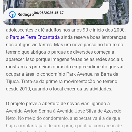
João de Meriti. Na eleição de 2012, quando conquistou o
primeiro mandato na Câmara Municipal, declarou
06/08/2026 15:17
Redação
patrimônio de R$ 130 mil, composto por dois veículos.
Área de lazer frequentada por muitas crianças,
Em 2016, na reeleição, informou bens no valor de R$ 110
adolescentes e até adultos nos anos 90 e início dos 2000,
mil.
o
Parque Terra Encantada
ainda reserva boas lembranças
nos antigos visitantes. Mas um novo passo no futuro do
Já em 2020, quando disputou a Prefeitura de São João
terreno que abrigou o parque de diversões começa a
de Meriti e foi derrotado, declarou patrimônio de R$ 270
aparecer. Isso porque imagens feitas pelas redes sociais
mil, formado por R$ 200 mil em dinheiro em espécie e
mostram as primeiras obras do empreendimento que vai
uma caminhonete Mitsubishi Triton avaliada em R$ 70
ocupar a área, o condomínio Park Avenue, na Barra da
mil.
Tijuca. Trata-se da primeira movimentação no terreno
desde 2010, quando o local encerrou as atividades.
O projeto prevê a abertura de novas vias ligando a
Avenida Ayrton Senna à Avenida José Silva de Azevedo
Neto. No meio do condomínio, a expectativa é a de que
haja a implantação de uma praça pública com áreas de