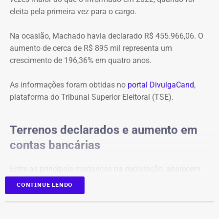
eleita pela primeira vez para o cargo.
Na ocasião, Machado havia declarado R$ 455.966,06. O
aumento de cerca de R$ 895 mil representa um
crescimento de 196,36% em quatro anos.
As informações foram obtidas no
portal DivulgaCand
,
plataforma do Tribunal Superior Eleitoral (TSE).
Terrenos declarados e aumento em
contas bancárias
Entre as principais mudanças na declaração, aparecem
dois terrenos, avaliados em R$ 50 mil e R$ 100 mil, além
CONTINUE LENDO
de um imóvel no valor de R$ 220 mil e um bem declarado
como “outros bens e direitos”, de R$ 500 mil, que não
constavam na prestação de contas de 2022.