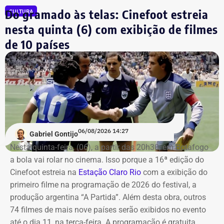
Do gramado às telas: Cinefoot estreia
CULTURA
Os saldos em contas bancárias também cresceram. Os
nesta quinta (6) com exibição de filmes
depósitos em conta corrente, que somavam R$ 50.686,20
de 10 países
há quatro anos, passaram para R$ 97.543,64.
Já o apartamento herdado em Campos dos Goytacazes,
avaliado em R$ 187.475,88, e o imóvel herdado em São
João da Barra, de R$ 150 mil, permaneceram com os
mesmos valores declarados.
06/08/2026 14:27
Gabriel Gontijo
Nesta quinta-feira, (06), a partir das 20h30, em Botafogo
a bola vai rolar no cinema. Isso porque a 16ª edição do
Cinefoot estreia na
Estação Claro Rio
com a exibição do
primeiro filme na programação de 2026 do festival, a
produção argentina “A Partida”. Além desta obra, outros
74 filmes de mais nove países serão exibidos no evento
até o dia 11, na terça-feira. A programação é gratuita.