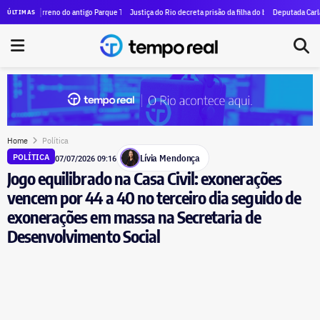
 R$ 1,84 milhão em dois mandatos na Alerj
reno do antigo Parque Terra Encantada recebe primeiras obras para a construção de condomínio
Justiça do Rio decreta prisão da filha do bicheiro Piruinha por lavagem 
Deputada Carla Machado trip
ÚLTIMAS
Home
Política
Lívia Mendonça
POLÍTICA
07/07/2026 09:16
Jogo equilibrado na Casa Civil: exonerações
vencem por 44 a 40 no terceiro dia seguido de
exonerações em massa na Secretaria de
Desenvolvimento Social