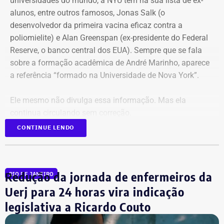
universidades do mundo, a NYU tem na sua lista de ex-
alunos, entre outros famosos,
Jonas Salk
(o
desenvolvedor da primeira vacina eficaz contra a
poliomielite) e A
lan Greenspan
(ex-presidente do
Federal
Reserve
, o banco central dos EUA). Sempre que se fala
sobre a formação acadêmica de André Marinho, aparece
a referência “formado na Universidade de Nova York”.
Ele mesmo não divulga essa informação. Mas ela
continua circulando sem correção.
CONTINUE LENDO
No material de campanha, não há
referência à formatura
Redução da jornada de enfermeiros da
RIO DE JANEIRO
André Marinho informa que desistiu da faculdade nos
Uerj para 24 horas vira indicação
Estados Unidos porque decidiu voltar ao seu país natal,
legislativa a Ricardo Couto
em plena efervescência do impeachment da ex-presidente
Dilma Rousseff (PT). No Rio, matriculou-se em Direito na