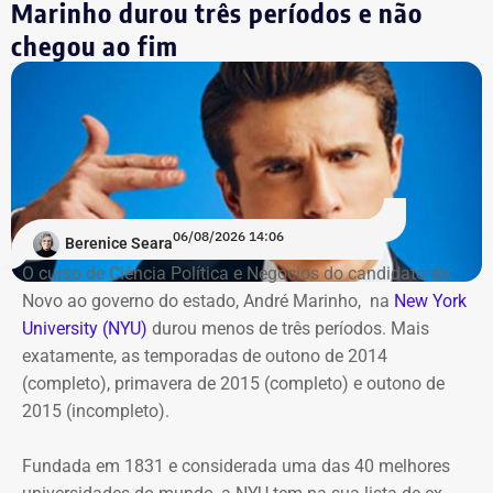
Marinho durou três períodos e não
Além da Estação Claro Rio, o Cinefoot terá exibições no
chegou ao fim
Centro Cultural da Justiça Federal, no Centro do Rio; no
Ponto Cine, em Guadalupe; e na Biblioteca Parque
Manguinhos; em Benfica.
06/08/2026 14:06
Berenice Seara
O curso de Ciência Política e Negócios do candidato do
Novo ao governo do estado, André Marinho, na
New York
University (NYU)
durou menos de três períodos. Mais
exatamente, as temporadas de outono de 2014
(completo), primavera de 2015 (completo) e outono de
2015 (incompleto).
Fundada em 1831 e considerada uma das 40 melhores