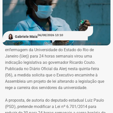
PUC, onde ficou de 2016 a 2019. Em seguida, quando já
trabalhava no “Pânico”, transferiu-se para o Instituto
Damásio, do IBMEC de São Paulo. E lá concluiu o curso,
em 2020, no início da pandemia.
06/08/2026 13:10
Gabriele Maia
“Eu nunca afirmei que me formei, mas que estudei em
A redução da jornada de trabalho dos profissionais de
Nova York, na PUC e no Institiuto Damásio. Se alguém diz
enfermagem da Universidade do Estado do Rio de
que eu me formei na NYU, não fui eu, porque sempre
Janeiro (Uerj) para 24 horas semanais virou uma
procurei ser muito preciso com isso”, diz André Marinho.
indicação legislativa ao governador Ricardo Couto.
Publicada no Diário Oficial da Alerj nesta quinta-feira
No material de divulgação da campanha, nas redes
(06), a medida solicita que o Executivo encaminhe à
sociais, realmente, não há qualquer referência à
Assembleia um projeto de lei alterando a legislação que
formatura.
rege a carreira dos servidores da universidade.
Citação equivocada em entrevistas e
A proposta, de autoria do deputado estadual Luiz Paulo
reportagens
(PSD), pretende modificar a Lei nº 6.701/2014 para
reduzir de 30 para 24 horas semanais a carga horária de