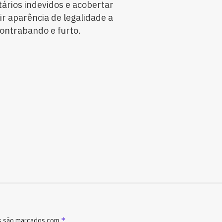
tários indevidos e acobertar
r aparência de legalidade a
ontrabando e furto.
*
s são marcados com