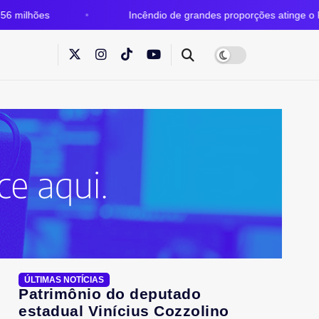
Incêndio de grandes proporções atinge o Parque Estadua
ÚLTIMAS NOTÍCIAS
Patrimônio do deputado
estadual Vinícius Cozzolino