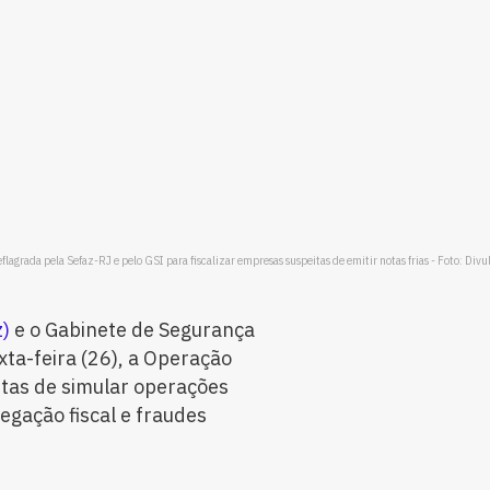
flagrada pela Sefaz-RJ e pelo GSI para fiscalizar empresas suspeitas de emitir notas frias - Foto: Divu
z)
e o Gabinete de Segurança
xta-feira (26), a Operação
itas de simular operações
negação fiscal e fraudes