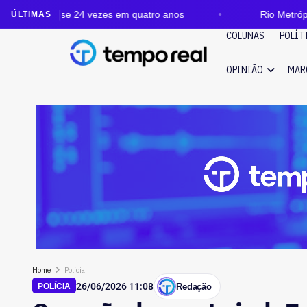
se 24 vezes em quatro anos
Rio Metrópole: auditoria
ÚLTIMAS
COLUNAS
POLÍT
OPINIÃO
MAR
Home
Polícia
26/06/2026 11:08
Redação
POLÍCIA