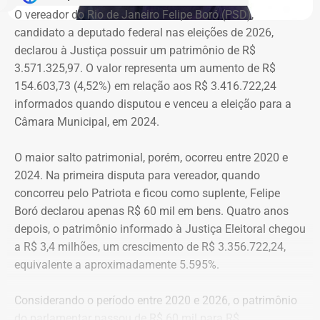
O vereador do Rio de Janeiro Felipe Boró (PSD),
O vereador do Rio de Janeiro Rafael Aloisio Freitas
candidato a deputado federal nas eleições de 2026,
declarou patrimônio de R$ 1.689.170,09 em 2026. Em
Críticas da comunidade científica
declarou à Justiça possuir um patrimônio de R$
2024, havia informado R$ 1.645.422,28, enquanto em
3.571.325,97. O valor representa um aumento de R$
2020 declarou R$ 967.164,03.
A recriação da secretaria ocorre após críticas de
154.603,73 (4,52%) em relação aos R$ 3.416.722,24
pesquisadores, universidades e entidades ligadas ao
informados quando disputou e venceu a eleição para a
A evolução patrimonial é contínua ao longo das
setor, que contestaram a decisão do governo de tirar a
Câmara Municipal, em 2024.
declarações apresentadas à Justiça Eleitoral. Em 2016, o
estrutura própria da área durante a reorganização
patrimônio era de R$ 575.320,41 e, em 2006, de R$
administrativa anunciada nesta semana.
O maior salto patrimonial, porém, ocorreu entre 2020 e
184.722,60.
2024. Na primeira disputa para vereador, quando
“Ele [Ricardo Couto] ouviu as críticas da comunidade
concorreu pelo Patriota e ficou como suplente, Felipe
Ao longo de duas décadas, os bens declarados por Rafael
cientifica, dos representantes que estavam aqui, e disse
Boró declarou apenas R$ 60 mil em bens. Quatro anos
Aloisio Freitas aumentaram R$ 1.504.447,49, passando
que vai sim recriar a secretaria, instituir um comitê paras
depois, o patrimônio informado à Justiça Eleitoral chegou
de R$ 184,7 mil em 2006 para R$ 1,69 milhão em 2026.
estudar com deve ser estruturada a nova pasta”, explicou
a R$ 3,4 milhões, um crescimento de R$ 3.356.722,24,
Roque.
equivalente a aproximadamente 5.595%.
Patrimônio de Marcio Ribeiro quase
A deputada estadual Dani Balbi (PCdoB), vice-presidente
dobra desde 2018 e chega a R$ 451
Considerando o período entre 2020 e 2026, o patrimônio
da Comissão de Ciência e Tecnologia da Assembleia
do parlamentar passou de R$ 60 mil para R$