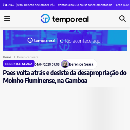
rivella por suposto uso de publicidade oficial para promoção pessoal
deral Bebeto declara ter R$ 840 mil em dinheiro vivo; patrimônio quase triplica desde 2022
Ventania no Rio causa cancelamentos de eventos culturais e espor
Crea-RJ e NVIDIA fir
ÚLTIMAS
Home
Berenice Seara
Berenice Seara
BERENICE SEARA
04/04/2025 09:58
Paes volta atrás e desiste da desapropriação do
Moinho Fluminense, na Gamboa