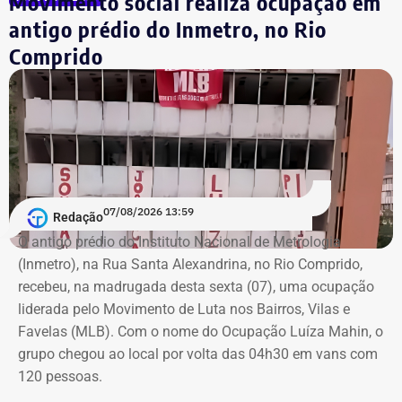
Movimento social realiza ocupação em
do Rio antes de ser eleito para a Câmara em 2018.
antigo prédio do Inmetro, no Rio
Comprido
A declaração de bens é uma exigência obrigatória para
todos os candidatos. O sistema do TSE disponibiliza
essas informações para consulta pública com o objetivo
de garantir a transparência sobre a situação financeira
dos candidatos.
07/08/2026 13:59
Redação
O antigo prédio do Instituto Nacional de Metrologia
(Inmetro), na Rua Santa Alexandrina, no Rio Comprido,
recebeu, na madrugada desta sexta (07), uma ocupação
liderada pelo Movimento de Luta nos Bairros, Vilas e
Favelas (MLB). Com o nome do Ocupação Luíza Mahin, o
grupo chegou ao local por volta das 04h30 em vans com
120 pessoas.