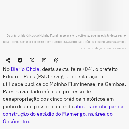
Os prédios históricos do Moinho Fluminense: prefeito voltou atrás e, na edição desta sexta-
feira, tornou sem efeito o decreto em que declarava a utilidade pública dos imóveis na Gamboa
- Foto: Reprodução das redes sociais
No
Diário Oficial
desta sexta-feira (04), o prefeito
Eduardo Paes (PSD) revogou a declaração de
utilidade pública do Moinho Fluminense, na Gamboa.
Paes havia dado início ao processo de
desapropriação dos cinco prédios históricos em
junho do ano passado, quando
abriu caminho para a
construção do estádio do Flamengo, na área do
Gasômetro
.