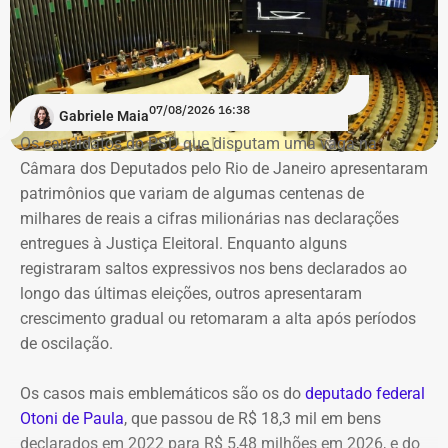
“Ela é uma grande parceira para o desenvolvimento
tecnológico do nosso conselho e de todo o nosso setor —
engenharias, agronomia e geociências”, destacou.
07/08/2026 16:38
Gabriele Maia
Os candidatos do PSD que disputam uma vaga na
O acordo foi aprovado pelo diretor da NVIDIA na América
Câmara dos Deputados pelo Rio de Janeiro apresentaram
Latina, Márcio Aguiar. A colaboração tecnológica não terá
patrimônios que variam de algumas centenas de
custos para o CREA-RJ, que passará a receber consultoria
milhares de reais a cifras milionárias nas declarações
direta da empresa.
entregues à Justiça Eleitoral. Enquanto alguns
registraram saltos expressivos nos bens declarados ao
Entre as áreas previstas na parceria estão pesquisa
longo das últimas eleições, outros apresentaram
aplicada em Inteligência Artificial e IA Generativa,
crescimento gradual ou retomaram a alta após períodos
sistemas de apoio à decisão técnica, visão
de oscilação.
computacional e processamento de dados de sensores,
imagens, drones, projetos e sistemas operacionais.
Os casos mais emblemáticos são os do
deputado federal
Otoni de Paula
, que passou de R$ 18,3 mil em bens
Também estão previstas aplicações de Digital Twins, BIM
declarados em 2022 para R$ 5,48 milhões em 2026, e do