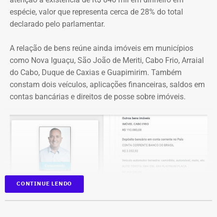
pessoa, como: “Estamos aqui recuperando os aparelhos
espécie, valor que representa cerca de 28% do total
da praça”.
declarado pelo parlamentar.
*Com informações do g1
A relação de bens reúne ainda imóveis em municípios
como Nova Iguaçu, São João de Meriti, Cabo Frio, Arraial
do Cabo, Duque de Caxias e Guapimirim. Também
constam dois veículos, aplicações financeiras, saldos em
contas bancárias e direitos de posse sobre imóveis.
CONTINUE LENDO