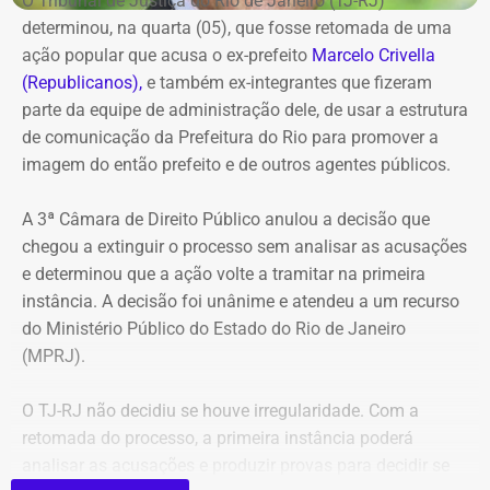
O Tribunal de Justiça do Rio de Janeiro (TJ-RJ)
determinou, na quarta (05), que fosse retomada de uma
ação popular que acusa o ex-prefeito
Marcelo Crivella
(Republicanos),
e também ex-integrantes que fizeram
parte da equipe de administração dele, de usar a estrutura
de comunicação da Prefeitura do Rio para promover a
imagem do então prefeito e de outros agentes públicos.
A 3ª Câmara de Direito Público anulou a decisão que
chegou a extinguir o processo sem analisar as acusações
e determinou que a ação volte a tramitar na primeira
instância. A decisão foi unânime e atendeu a um recurso
do Ministério Público do Estado do Rio de Janeiro
(MPRJ).
O TJ-RJ não decidiu se houve irregularidade. Com a
retomada do processo, a primeira instância poderá
analisar as acusações e produzir provas para decidir se