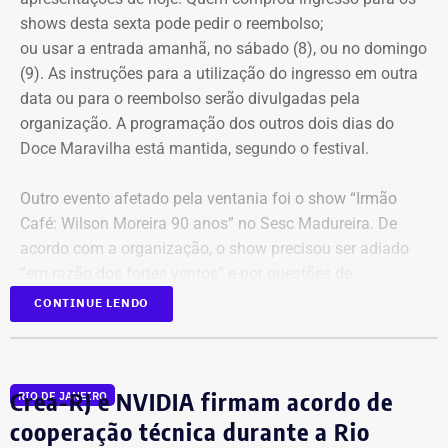
shows desta sexta pode pedir o reembolso;
ou usar a entrada amanhã, no sábado (8), ou no domingo
(9). As instruções para a utilização do ingresso em outra
data ou para o reembolso serão divulgadas pela
organização. A programação dos outros dois dias do
Doce Maravilha está mantida, segundo o festival.
Outro evento afetado pela ventania foi o show “Irmão
Café: Wilson Moreira 90 anos” no Sesc Madureira. De
acordo com a organização, o show precisou ser adiado
“em razão dos fortes ventos” e por questões de
segurança do público, da equipe técnica e dos artistas.
CONTINUE LENDO
Uma nova data ainda será definida e divulgada.
O espetáculo“Anunciação – O Musical de Alceu Valença”,
Crea-RJ e NVIDIA firmam acordo de
RIO DE JANEIRO
no Teatro Carlos Gomes, na Praça Tiradentes também foi
adiada por causa da previsão de fortes ventos no Rio.
cooperação técnica durante a Rio