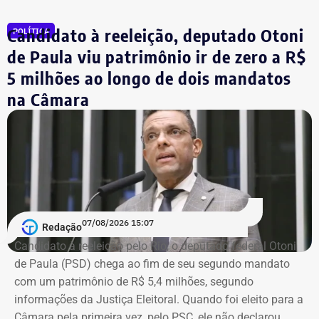
Públicas do Sebrae Rio. Na função, defendia medidas para a
redução da burocracia e o fortalecimento dos pequenos
Candidato à reeleição, deputado Otoni
POLÍTICA
empreendedores.
de Paula viu patrimônio ir de zero a R$
5 milhões ao longo de dois mandatos
O economista também ocupava a vice-presidência da
na Câmara
Sociedade Nacional de Agricultura; integrava a Academia
Nacional de Agricultura; e era membro do Instituto Brasileiro
de Economia, da Fundação Getulio Vargas (FGV).
Governo do estado emitiu nota de pesar
Em nota, o governador em exercício do Rio, Ricardo Couto,
07/08/2026 15:07
Redação
manifestou solidariedade aos familiares e amigos do
Candidato à reeleição pelo Rio, o deputado federal Otoni
economista.
de Paula (PSD) chega ao fim de seu segundo mandato
com um patrimônio de R$ 5,4 milhões, segundo
“O Brasil perde um dos grandes nomes da economia e da
informações da Justiça Eleitoral. Quando foi eleito para a
formulação de políticas públicas voltadas ao
Câmara pela primeira vez, pelo PSC, ele não declarou