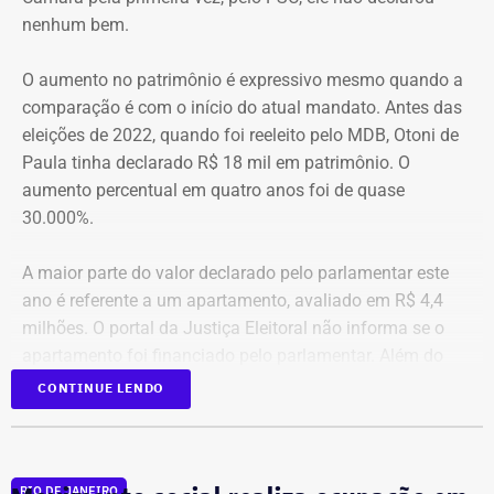
desenvolvimento. Tito Bruno Ryff deixa um legado construído
nenhum bem.
ao longo de mais de cinco décadas de dedicação ao serviço
público, à vida acadêmica e ao fortalecimento do ambiente de
O aumento no patrimônio é expressivo mesmo quando a
negócios, com importantes contribuições para o Estado do
comparação é com o início do atual mandato. Antes das
Rio de Janeiro e para o país. Sua atuação foi marcada pelo
eleições de 2022, quando foi reeleito pelo MDB, Otoni de
compromisso com a modernização da gestão pública, a
Paula tinha declarado R$ 18 mil em patrimônio. O
simplificação de processos e a promoção do
aumento percentual em quatro anos foi de quase
desenvolvimento econômico. Neste momento de tristeza,
30.000%.
manifesto minha solidariedade aos familiares, amigos e
colegas de Tito Ryff. Sua trajetória permanecerá como
A maior parte do valor declarado pelo parlamentar este
exemplo de competência e dedicação ao bem comum”, disse
ano é referente a um apartamento, avaliado em R$ 4,4
a nota.
milhões. O portal da Justiça Eleitoral não informa se o
apartamento foi financiado pelo parlamentar. Além do
imóvel, a lista de bens inclui veículos que somam R$ 530
CONTINUE LENDO
mil e outros direitos e aplicações que totalizam R$ 513,5
mil.
RIO DE JANEIRO
Pastor evangélico,
Otoni de Paula
foi vereador da cidade