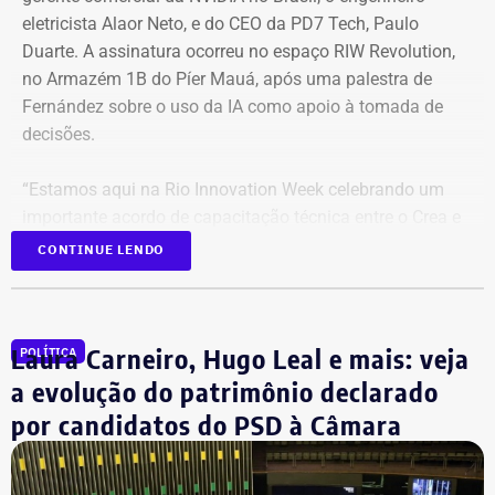
eletricista Alaor Neto, e do CEO da PD7 Tech, Paulo
Duarte. A assinatura ocorreu no espaço RIW Revolution,
no Armazém 1B do Píer Mauá, após uma palestra de
Fernández sobre o uso da IA como apoio à tomada de
decisões.
“Estamos aqui na Rio Innovation Week celebrando um
importante acordo de capacitação técnica entre o Crea e
a NVIDIA, que é hoje a empresa de maior valor do mundo
CONTINUE LENDO
e referência no desenvolvimento de tecnologia de
Inteligência Artificial. Este processo vai fortalecer o
desenvolvimento tecnológico do nosso conselho,
Laura Carneiro, Hugo Leal e mais: veja
POLÍTICA
oferecendo cada vez mais serviços e maior qualidade aos
profissionais, tornando o Crea cada vez mais inteligente”,
a evolução do patrimônio declarado
ressaltou Fernández.
por candidatos do PSD à Câmara
O presidente do Crea-RJ também destacou a atuação da
PD7 Tech na articulação da parceria.