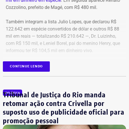
mil em dinheiro em espécie
. Em seguida aparece Renato
Cozzolino, prefeito de Magé, com R$ 480 mil.
Também integram a lista Julio Lopes, que declarou R$
122.642 em espécie convertidos de dólar e outros R$ 88
mil em reais — totalizando R$ 210.642 —, Dr. Luizinho,
com R$ 150 mil, e Leniel Borel, pai do menino Henry, que
informou ter R$ 104,5 mil em dinheiro vivo.
Candidato
Valor declarado em
CONTINUE LENDO
Bebeto
R$ 840.000,00
Renato Cozzolino
R$ 480.000,00
Julio Lopes
R$ 210.642,00*
Tribunal de Justiça do Rio manda
POLÍTICA
Dr. Luizinho
R$ 150.000,00
retomar ação contra Crivella por
Leniel Borel
R$ 104.500,00
suposto uso de publicidade oficial para
*Valor correspondente à soma de R$ 122.642,00 em espécie
promoção pessoal
convertidos de dólar e R$ 88.000,00 em reais declarados em dinheiro
vivo.