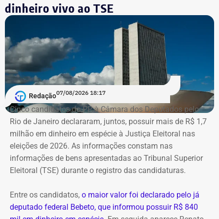
que o mérito da questão seja analisado pela Corte.
dinheiro vivo ao TSE
Segundo as investigações, a refinaria importava
combustível quase pronto, mas fingia que o material era
matéria-prima e simulava uma operação de refino na sua
unidade fantasma de Manguinhos.
A Polícia Federal indica que a operação era feita de
07/08/2026 18:17
Redação
fachada para não pagar o ICMS na chegada do
Cinco candidatos do PP à Câmara dos Deputados pelo
combustível ao país. Com a Refit postergava de
Rio de Janeiro declararam, juntos, possuir mais de R$ 1,7
pagamentos de impostos, a empresa só deveria pagar o
milhão em dinheiro em espécie à Justiça Eleitoral nas
tributo no momento da venda para o consumidor final,
eleições de 2026. As informações constam nas
algo que nunca foi feito, de acordo com a investigação.
informações de bens apresentadas ao Tribunal Superior
Eleitoral (TSE) durante o registro das candidaturas.
*Com informações do blog do Octávio Guedes, do portal
g1
Entre os candidatos,
o maior valor foi declarado pelo já
deputado federal Bebeto, que informou possuir R$ 840