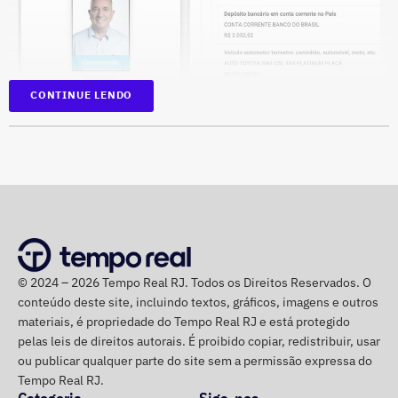
CONTINUE LENDO
Na disputa de 2022, quando foi eleito para a Câmara dos
Deputados, o parlamentar havia informado R$
1.065.439,98 em bens. Na época, mantinha R$ 50 mil em
© 2024 – 2026 Tempo Real RJ. Todos os Direitos Reservados. O
dinheiro vivo.
conteúdo deste site, incluindo textos, gráficos, imagens e outros
materiais, é propriedade do Tempo Real RJ e está protegido
Em quatro anos, o patrimônio de Bebeto cresceu R$
pelas leis de direitos autorais. É proibido copiar, redistribuir, usar
ou publicar qualquer parte do site sem a permissão expressa do
1.892.881,58, alta de 177,7%. Já o valor mantido em
Tempo Real RJ.
espécie saltou de R$ 50 mil para R$ 840 mil, aumento de