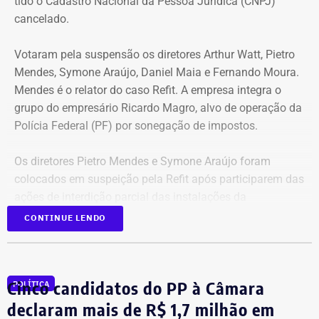
tido o Cadastro Nacional da Pessoa Jurídica (CNPJ)
espécie.
cancelado.
Votaram pela suspensão os diretores Arthur Watt, Pietro
Mendes, Symone Araújo, Daniel Maia e Fernando Moura.
Mendes é o relator do caso Refit. A empresa integra o
grupo do empresário Ricardo Magro, alvo de operação da
Polícia Federal (PF) por sonegação de impostos.
Os diretores Pietro Mendes e Symone Araújo foram
colocados em suspeição pela Refit após participarem das
ações de interdição parcial das instalações da
companhia em setembro de 2025.
CONTINUE LENDO
Mercedes-Benz AMG G63, veículo semelhante ao declarado por Antonio
Eles chegaram a ser afastados do processo pelo Tribunal
Rueda em sua prestação de bens à Justiça Eleitoral – Foto:
Regional Federal da 1ª Região (TRF1). Em decisão
Cinco candidatos do PP à Câmara
Reprodução/Internet
POLÍTICA
liminar, porém, o Superior Tribunal de Justiça (STJ)
garantiu a participação dos dois diretores na votação até
declaram mais de R$ 1,7 milhão em