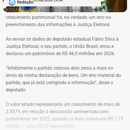
07/08/2026 19:04
Redação
ATUALIZAÇÃO
, às 20h50, com a explicação de que o
crescimento patrimonial foi, na verdade, um erro no
Imóvel de Eduardo Bolsonaro será leiloado por um valor 36% menor ao que
preenchimento das informações à Justiça Eleitoral.
vale originalmente — Foto: REprodução/Google Maps.
Ao enviar os dados do deputado estadual Fábio Silva à
O apartamento que vai à leilão fica na Avenida Pasteu e
Justiça Eleitoral, o seu partido, o União Brasil, errou e
tem cerca de 101 metros quadrados. O imóvel se
declarou um patrimônio de R$ 46,5 milhões em 2026.
encontra no terceiro andar de um edifício de frente para a
Baía de Guanabara.
“Infelizmente o partido colocou dois zeros a mais no
envio da minha declaração de bens. Um erro material do
A Caixa Econômica tentou intimar pessoalmente o ex-
partido, que já está corrigindo a informação”, disse o
deputado federal. Mas como não conseguiu localizá-lo,
deputado.
promoveu a intimação por edital eletrônico publicado nos
dias 5, 6 e 7 de novembro de 2025, concedendo o prazo
O valor errado representaria um crescimento de mais de
legal para regularização da dívida. Posteriormente, a
2.557% em relação à declaração apresentada pelo
propriedade foi consolidada em nome da Caixa em 30 de
parlamentar em 2022, quando os bens somavam R$ 1,75
março de 2026 por causa da falta de pagamento.
milhão — valor 26,57 vezes maior.