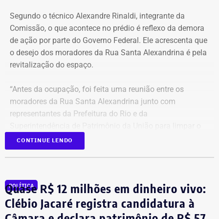
Segundo o técnico Alexandre Rinaldi, integrante da
Comissão, o que acontece no prédio é reflexo da demora
de ação por parte do Governo Federal. Ele acrescenta que
o desejo dos moradores da Rua Santa Alexandrina é pela
revitalização do espaço.
“Antes da ocupação, foi feita uma reunião entre os
moradores da Rua Santa Alexandrina junto com
representantes da Prefeitura do Rio e da
Superintendência de Patrimônio da União para limpar o
terreno até passar para o Arquivo Nacional. Mas o
CONTINUE LENDO
Governo Federal demorou tanto para agir que hoje
aconteceu essa ocupação. O desejo dos moradores daqui
é pela revitalização do prédio com essa nova função”,
Quase R$ 12 milhões em dinheiro vivo:
POLÍTICA
comentou.
Clébio Jacaré registra candidatura à
Câmara e declara patrimônio de R$ 57