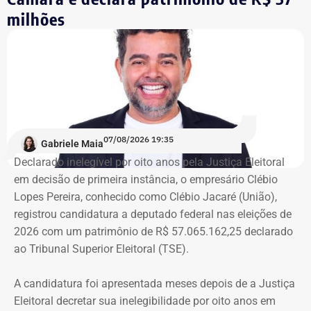
Integrante de movimento afirma que
milhões
ocupação aconteceu após quatro
despdejos
Integrante do Movimento de Luta nos Bairros, Vilas e
Favelas (MLB), dona Enita afirmou que o grupo de
ocupantes chegou ao atual prédio depois de sofrer quatro
despejos.
07/08/2026 19:35
Gabriele Maia
Declarado inelegível por oito anos pela Justiça Eleitoral
“Nós já sofremos quatro despejos. O objetivo da
em decisão de primeira instância, o empresário Clébio
ocupação é justamente dar ao imóvel uma função social
Lopes Pereira, conhecido como Clébio Jacaré (União),
que atenda as necessidades básicas das famílias. Desde
registrou candidatura a deputado federal nas eleições de
que eu entrei no MLB nunca faltou comida. Só o que falta
2026 com um patrimônio de R$ 57.065.162,25 declarado
mesmo é um teto, um lar para morar. Queremos fazer
ao Tribunal Superior Eleitoral (TSE).
valer um direito constitucional que nunca foi cumprido”
A candidatura foi apresentada meses depois de a Justiça
A Central de Movimentos Populares do Rio de Janeiro
Eleitoral decretar sua inelegibilidade por oito anos em
(CMPRJ) emitiu nota de apoio e solidariedade e lembrou