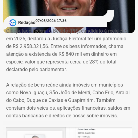
A acusação afirma que esses canais passaram a
07/08/2026 17:36
apresentar Crivella como responsável direto por obras,
Redação
serviços e programas públicos. Um exemplo disso,
O deputado federal o Bebeto (PP), candidato à reeleição
segundo a Ação Popular, foram as publicações em que
em 2026, declarou à Justiça Eleitoral ter um patrimônio
Crivella aparece anunciando entregas de obras e
de R$ 2.958.321,56. Entre os bens informados, chama
reformas de praças, além de mensagens em primeira
atenção a existência de R$ 840 mil em dinheiro em
pessoa, como: “Estamos aqui recuperando os aparelhos
espécie, valor que representa cerca de 28% do total
da praça”.
declarado pelo parlamentar.
*Com informações do g1
A relação de bens reúne ainda imóveis em municípios
como Nova Iguaçu, São João de Meriti, Cabo Frio, Arraial
do Cabo, Duque de Caxias e Guapimirim. Também
constam dois veículos, aplicações financeiras, saldos em
contas bancárias e direitos de posse sobre imóveis.