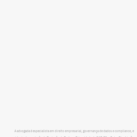
A advogada é especialista em direito empresarial, governança de dados e compliance, e