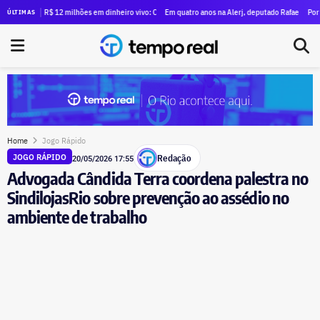
de 100 famílias que ocuparam antigo prédio do Inmetro
se R$ 12 milhões em dinheiro vivo: Clébio Jacaré registra candidatura à Câmara e declara patrim
Em quatro anos na Alerj, deputado Rafael Nobre multipli
Por causa de 
ÚLTIMAS
Home
Jogo Rápido
Redação
JOGO RÁPIDO
20/05/2026 17:55
Advogada Cândida Terra coordena palestra no
SindilojasRio sobre prevenção ao assédio no
ambiente de trabalho