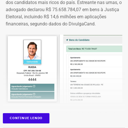
dos candidatos mais ricos do país. Estreante nas urnas, o
advogado declarou R$ 75.658.784,07 em bens à Justiça
Eleitoral, incluindo R$ 14,6 milhões em aplicações
financeiras, segundo dados do DivulgaCand.
Deputado Fábio Silva em declaração de bens em 2026 — Foto:
Reprodução/Divulgacand
Além dos investimentos, a carteira de imóveis de Rueda
CONTINUE LENDO
se espalha por seis cidades de quatro estados. Na