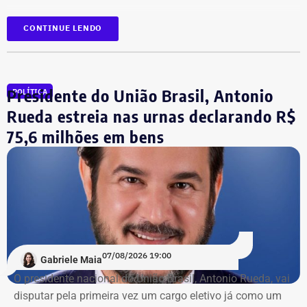
*Com informação do blog de Ruben Berta, do portal
As informações foram obtidas no
DivulgaCand, portal do
CONTINUE LENDO
Ururau, e também do portal g1
Tribunal Superior de Justiça (TSE)
onde os próprios
candidatos declaram seus patrimônios.
Presidente do União Brasil, Antonio
POLÍTICA
Fábio Silva foi eleito deputado estadual em 2018 e
reeleito em 2022. Ele busca mais uma reeleição para a
Rueda estreia nas urnas declarando R$
Assembleia Legislativa do Rio (Alerj).
75,6 milhões em bens
07/08/2026 19:00
Gabriele Maia
O presidente nacional do União Brasil, Antonio Rueda, vai
disputar pela primeira vez um cargo eletivo já como um