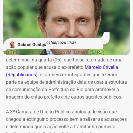
Os dados são públicos e ficam disponíveis para consulta
no sistema DivulgaCandContas, do TSE.
07/08/2026 17:37
Gabriel Gontijo
O Tribunal de Justiça do Rio de Janeiro (TJ-RJ)
determinou, na quarta (05), que fosse retomada de uma
ação popular que acusa o ex-prefeito
Marcelo Crivella
(Republicanos),
e também ex-integrantes que fizeram
parte da equipe de administração dele, de usar a estrutura
de comunicação da Prefeitura do Rio para promover a
imagem do então prefeito e de outros agentes públicos.
A 3ª Câmara de Direito Público anulou a decisão que
chegou a extinguir o processo sem analisar as acusações
e determinou que a ação volte a tramitar na primeira