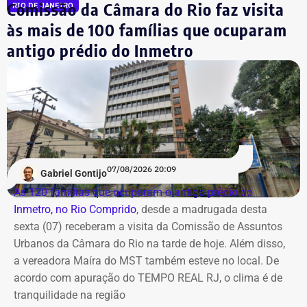
Comissão da Câmara do Rio faz visita
RIO DE JANEIRO
às mais de 100 famílias que ocuparam
antigo prédio do Inmetro
07/08/2026 20:09
Gabriel Gontijo
As 120 famílias que ocuparam o antigo prédio do
Inmetro, no Rio Comprido
, desde a madrugada desta
sexta (07) receberam a visita da Comissão de Assuntos
Urbanos da Câmara do Rio na tarde de hoje. Além disso,
a vereadora Maíra do MST também esteve no local. De
acordo com apuração do TEMPO REAL RJ, o clima é de
tranquilidade na região