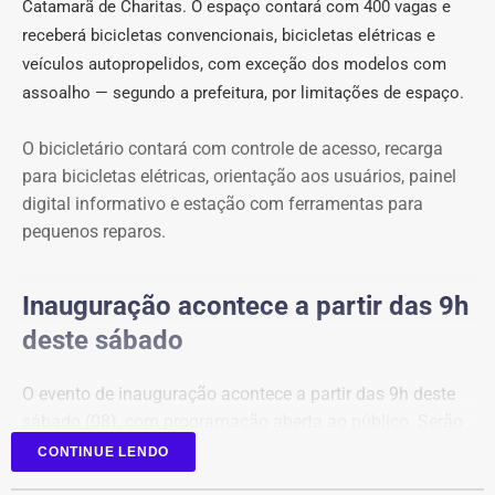
Catamarã de Charitas. O espaço contará com 400 vagas e
receberá bicicletas convencionais, bicicletas elétricas e
veículos autopropelidos, com exceção dos modelos com
assoalho — segundo a prefeitura, por limitações de espaço.
O bicicletário contará com controle de acesso, recarga
para bicicletas elétricas, orientação aos usuários, painel
digital informativo e estação com ferramentas para
pequenos reparos.
Inauguração acontece a partir das 9h
deste sábado
O evento de inauguração acontece a partir das 9h deste
sábado (08), com programação aberta ao público. Serão
apresentados o funcionamento do bicicletário, os
CONTINUE LENDO
serviços disponíveis e a equipe responsável pela