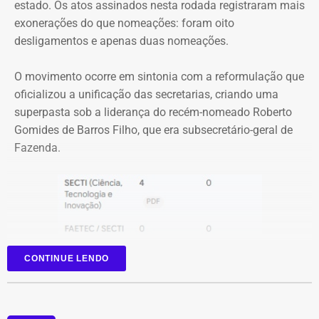
uma reorganização do entorno da estação de Charitas,
estado. Os atos assinados nesta rodada registraram mais
com readequação das vagas de estacionamento e
exonerações do que nomeações: foram oito
reforço da fiscalização para coibir o estacionamento
desligamentos e apenas duas nomeações.
irregular de motocicletas.
O movimento ocorre em sintonia com a reformulação que
Com informações do jornal “O Globo”.
oficializou a unificação das secretarias, criando uma
superpasta sob a liderança do recém-nomeado Roberto
Gomides de Barros Filho, que era subsecretário-geral de
Fazenda.
CONTINUE LENDO