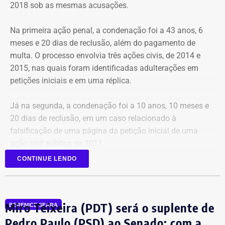
2018 sob as mesmas acusações.
Na primeira ação penal, a condenação foi a 43 anos, 6
meses e 20 dias de reclusão, além do pagamento de
multa. O processo envolvia três ações civis, de 2014 e
2015, nas quais foram identificadas adulterações em
Cortes na Ciência e Tecnologia
petições iniciais e em uma réplica.
Das oito exonerações publicadas no Diário Oficial, quatro
Já na segunda, a condenação foi a 10 anos, 10 meses e
atingiram a cúpula da antiga Ciência e Tecnologia,
20 dias de reclusão, em um caso relacionado à
mostrando um verdadeiro “desmonte” da estrutura
falsificação de uma página da petição inicial de uma
anterior. Foram desligados, de uma só vez: o
ação civil pública de 2011.
subsecretário de Captação de Recursos e Projetos;
subsecretária Executiva; subsecretário de Cooperação
CONTINUE LENDO
Nas decisões judiciais consta que os documentos
com o Setor Tecnológico e Inovativo; e chefe de Gabinete.
originais foram substituídos pelas versões modificadas,
que teriam conteúdo, pedidos e assinaturas adulterados.
A limpa no setor abre espaço para a reorganização
Miro Teixeira (PDT) será o suplente de
BERENICE SEARA
desenhada por Couto na nova pasta.
Pedro Paulo (PSD) ao Senado; com a