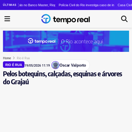
a vice em sua chapa para o governo do estado
lo no Banco Master, Rioprevidência nomeia novos membros no Comitê de Investimentos e 
Polícia Civil do Rio investiga caso de injúria racial contra Vinícius
Casa Civil aproveita o
ÚLTIMAS
Home
Rio é Rua
Oscar Valporto
RIO É RUA
19/05/2026 11:19
Pelos botequins, calçadas, esquinas e árvores
do Grajaú