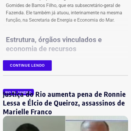
Gomides de Barros Filho, que era subsecretário-geral de
Fazenda. Ele também já atuou, interinamente na mesma
função, na Secretaria de Energia e Economia do Mar.
Estrutura, órgãos vinculados e
economia de recursos
A reorganização foi realizada sem aumento de despesas.
CONTINUE LENDO
Na nova estrutura interna, foi criada a subsecretaria de
Ciência, Tecnologia e Inovação, que substitui e altera a
nomenclatura da antiga subsecretaria de Captação de
Justiça do Rio aumenta pena de Ronnie
Recursos e Projetos em Ciência e Tecnologia.
RIO DE JANEIRO
Lessa e Élcio de Queiroz, assassinos de
Com a mudança, a nova secretaria passa a concentrar a
Marielle Franco
supervisão e subordinação de um vasto ecossistema de
órgãos, universidades e agências de fomento, incluindo
instituições de ensino e pesquisa, como a Uerj, a Uen; , a