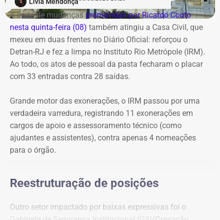
Lívia Mendonça
A onda de mudanças
promovidas por Ricardo Couto
Com informações de G1.
nesta quinta-feira (08)
também atingiu a Casa Civil, que
mexeu em duas frentes no Diário Oficial: reforçou o
Detran-RJ e fez a limpa no Instituto Rio Metrópole (IRM).
Ao todo, os atos de pessoal da pasta fecharam o placar
com 33 entradas contra 28 saídas.
Grande motor das exonerações, o IRM passou por uma
verdadeira varredura, registrando 11 exonerações em
cargos de apoio e assessoramento técnico (como
ajudantes e assistentes), contra apenas 4 nomeações
para o órgão.
Reestruturação de posições
Outro setor impactado por baixas expressivas foi o
Gabinete de Segurança Institucional (GSI/Operação