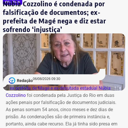
Núbia Cozzolino é condenada por
POLÍTICA
falsificação de documentos; ex-
prefeita de Magé nega e diz estar
sofrendo ‘injustiça’
06/08/2026 09:30
Redação
A
ex-prefeita de Magé e ex-deputada estadual Núbia
Cozzolino
foi condenada pela Justiça do Rio em duas
ações penais por falsificação de documentos judiciais.
As penas somam 54 anos, cinco meses e dez dias de
prisão. As condenações são de primeira instância e,
portanto, ainda cabe recurso. Ela já tinha sido presa em