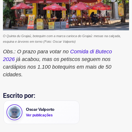
O Quinta du Grajaú, botequim com a marca carioca do Grajaú: mesas na calçada,
esquina e árvores em torno (Foto: Oscar Valporto)
Obs.: O prazo para votar no
Comida di Buteco
2026
já acabou, mas os petiscos seguem nos
cardápios nos 1.100 botequins em mais de 50
cidades.
Escrito por:
Oscar Valporto
Ver publicações