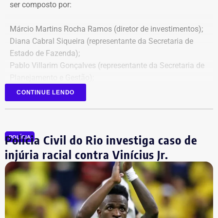
ser composto por:
Márcio Martins Rocha Ramos (diretor de investimentos);
Diana Cabral Siqueira (representante da Secretaria de
Estado de Fazenda);
Pablo Villarim Gonçalves (representante da Secretaria de
Planejamento e Gestão);
Alisson José Ramos Batista (servidor do Corpo Técnico
CONTINUE LENDO
do Rioprevidência);
Geny Andrea Alves (servidora do Corpo Técnico do
Rioprevidência).
Polícia Civil do Rio investiga caso de
POLÍCIA
injúria racial contra Vinícius Jr.
Retroatividade de atos para garantir
segurança jurídica
Um dos pontos de destaque no ato administrativo é a
atribuição de efeitos retroativos a 1º de julho de 2026.