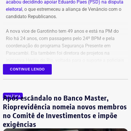
acabou decidindo apoiar Eduardo Paes (PSD) na disputa
eleitoral
, o que estremeceu a aliança de Venâncio com o
candidato Republicanos.
A nova vice de Garotinho tem 49 anos e está na PM do
Rio há 24 anos, com passagens pelo 24º BPM e pela
coordenação do programa Segurança Presente em
Paracambi. Ela também foi diretora de projetos na
iniciativa Heróis do Rio, voltada para o suporte a policiais
feridos e a familiares de agentes falecidos.
CONTINUE LENDO
A indicação também consolida a aliança do Democratas
com Garotinho. O partido tinha anunciado a candidatura
Após escândalo no Banco Master,
própria do ex-governador Wilson Witzel, mas o político
POLÍTICA
desistiu da disputa para apoiar a campanha de Anthony
Rioprevidência nomeia novos membros
Garotinho.
no Comitê de Investimentos e impõe
exigências
Com informações de Lauro Jardim, do jornal “O Globo”.