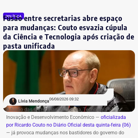
operação do espaço, incentivando o uso da nova
estrutura por moradores da Região Oceânica, ciclistas e
Fusão entre secretarias abre espaço
POLÍTICA
usuários das barcas.
para mudanças: Couto esvazia cúpula
da Ciência e Tecnologia após criação de
Estrutura e funcionamento
pasta unificada
Seguindo o modelo do Bicicletário Arariboia — primeiro
bicicletário público e gratuito do Brasil — no centro da
cidade, o novo espaço funcionará em horário compatível
com a operação do catamarã. Os usuários já
cadastrados poderão utilizar a unidade de Charitas sem
necessidade de um novo cadastro.
06/08/2026 09:32
Lívia Mendonça
Também haverá um aplicativo para consulta da
A fusão das secretarias de Ciência, Tecnologia e
disponibilidade de vagas e realização de pré-cadastro.
Inovação e Desenvolvimento Econômico —
oficializada
por Ricardo Couto no Diário Oficial desta quinta-feira (06)
Além da inauguração do bicicletário, a prefeitura prevê
— já provoca mudanças nos bastidores do governo do