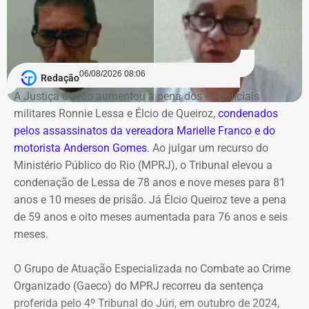
Faetec, Fundação Cecierj e Faperj; órgãos de fomento e
agências reguladoras: como a AgeRio, a Codin, a Jucerja,
a Agenersa e o DRM-RJ; e ainda, fundos estratégicos
como o Fundo Soberano.
06/08/2026 08:06
Redação
A Justiça do Rio aumentou a pena dos ex-policiais
Segundo o texto assinado pelo governador em exercício,
militares Ronnie Lessa e Élcio de Queiroz,
condenados
o decreto entra em vigor imediatamente e segue os
pelos assassinatos da vereadora Marielle Franco e do
princípios da continuidade do serviço público, eficiência,
motorista Anderson Gomes
. Ao julgar um recurso do
governança e desenvolvimento sustentável.
Ministério Público do Rio (MPRJ), o Tribunal elevou a
condenação de Lessa de 78 anos e nove meses para 81
COM FÁBIO MARTINS
anos e 10 meses de prisão. Já Élcio Queiroz teve a pena
de 59 anos e oito meses aumentada para 76 anos e seis
meses.
O Grupo de Atuação Especializada no Combate ao Crime
Organizado (Gaeco) do MPRJ recorreu da sentença
proferida pelo 4º Tribunal do Júri, em outubro de 2024,