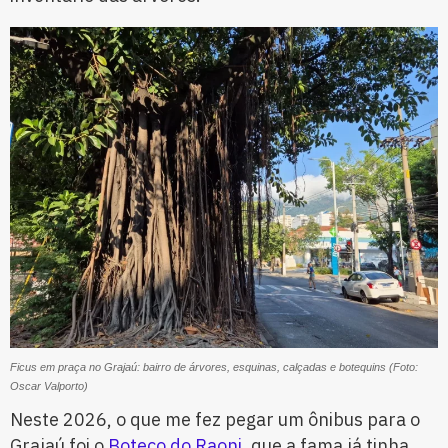
Ficus em praça no Grajaú: bairro de árvores, esquinas, calçadas e botequins (Foto:
Oscar Valporto)
Neste 2026, o que me fez pegar um ônibus para o
Grajaú foi o
Boteco do Raoni
, que a fama já tinha