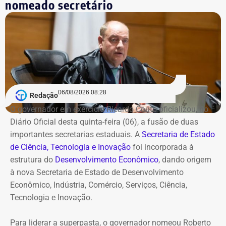
nomeado secretário
de busca e apreensão cumpridos pelo MP.
O PSD, por sua vez, não perde o aliado (se mantivesse a
candidatura solo de Miro, o partido fundado por Leonel
Com informações do portal “G1”.
Brizola teria que deixar a coligação) e ainda ganha um
pouco da simpatia da esquerda à candidatura de Pedro
Paulo.
06/08/2026 08:28
Redação
O governador em exercício Ricardo Couto oficializou, no
Diário Oficial desta quinta-feira (06), a fusão de duas
importantes secretarias estaduais. A
Secretaria de Estado
de Ciência, Tecnologia e Inovação
foi incorporada à
estrutura do
Desenvolvimento Econômico
, dando origem
à nova Secretaria de Estado de Desenvolvimento
Econômico, Indústria, Comércio, Serviços, Ciência,
Tecnologia e Inovação.
Para liderar a superpasta, o governador nomeou Roberto