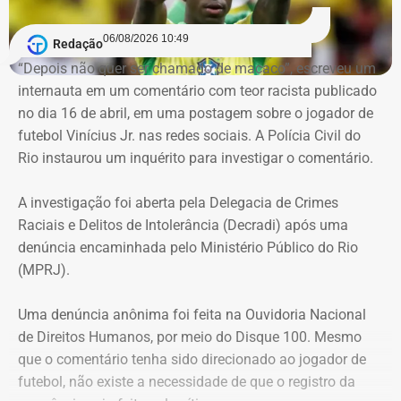
Segundo a portaria, a medida serve para validar e
06/08/2026 10:49
Redação
regularizar decisões de gestão e investimentos que já
“Depois não quer ser chamado de macaco”, escreveu um
vinham sendo praticados pelos servidores designados
internauta em um comentário com teor racista publicado
desde o mês passado. O fundo justifica a retroatividade
no dia 16 de abril, em uma postagem sobre o jogador de
na necessidade de preservar a continuidade do serviço
futebol Vinícius Jr. nas redes sociais. A Polícia Civil do
público, a eficiência e a segurança jurídica de suas
Rio instaurou um inquérito para investigar o comentário.
operações.
A investigação foi aberta pela Delegacia de Crimes
Prazos rigorosos para certificação
Raciais e Delitos de Intolerância (Decradi) após uma
denúncia encaminhada pelo Ministério Público do Rio
obrigatória
(MPRJ).
Para evitar falhas de conformidade, a portaria impõe um
Uma denúncia anônima foi feita na Ouvidoria Nacional
cronograma rígido aos nomeados que ainda não
de Direitos Humanos, por meio do Disque 100. Mesmo
possuem a certificação profissional exigida por lei:
que o comentário tenha sido direcionado ao jogador de
futebol, não existe a necessidade de que o registro da
Inscrição no exame: Prova de inscrição em até 90 dias a