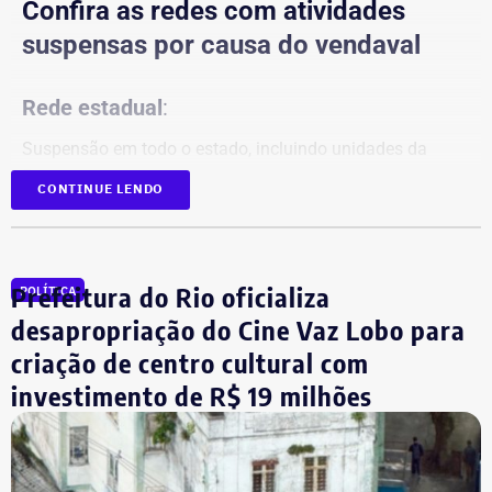
Confira as redes com atividades
suspensas por causa do vendaval
Rede estadual
:
Suspensão em todo o estado, incluindo unidades da
Faetec.
CONTINUE LENDO
Redes municipais:
Rio de Janeiro
Prefeitura do Rio oficializa
POLÍTICA
Niterói
desapropriação do Cine Vaz Lobo para
Nova Iguaçu
criação de centro cultural com
Queimados
São João de Meriti
investimento de R$ 19 milhões
Nilópolis
Seropédica
Itaguaí