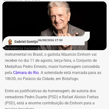
compremetida sob ‘risco de default’
De acordo com o relatório de auditoria do TCE-RJ, os R$
59,6 milhões alocados no Banco Master entre junho e
julho de 2024 representavam mais de 20% de toda a
carteira de investimentos do Itaprevi. A equipe técnica do
06/08/2026 17:50
Gabriel Gontijo
Tribunal classificou o processo decisório como
Referência nacional e internacional da música
“negligente e temerário”.
instrumental no Brasil, o gaitista Mauricio Einhorn vai
receber no dia 11 de agosto, terça-feira, o Conjunto de
Entre os principais pontos apontados pela auditoria
Medalhas Pedro Ernesto, maior homenagem concedida
estão:
pela
Câmara do Rio
. A solenidade está marcada para as
18h30, no Palácio da Cidade, em Botafogo.
Mudança brusca na estratégia de investimento: a
alocação em letras financeiras foi elevada de 2% para
Entre as justificativas da homenagem, de autoria dos
20% logo na primeira reunião da nova gestão,
vereadores Pedro Duarte (PSD) e Rafael Aloisio Freitas
desrespeitando os estudos técnicos e pareceres da
(PSD), está a enorme contribuição de Einhorn para a
consultoria financeira contratada, que desaconselhavam