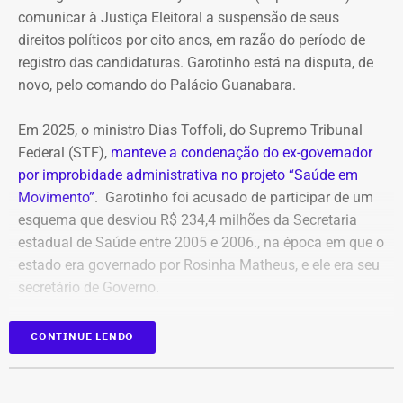
comunicar à Justiça Eleitoral a suspensão de seus
aumento das despesas gerais e administrativas da
direitos políticos por oito anos, em razão do período de
companhia, que passaram de R$ 587,2 milhões para R$
registro das candidaturas. Garotinho está na disputa, de
1,03 bilhão.
novo, pelo comando do Palácio Guanabara.
Entre os registros citados no balanço está um acordo
Em 2025, o ministro Dias Toffoli, do Supremo Tribunal
consensual de reequilíbrio econômico-financeiro
Federal (STF),
manteve a condenação do ex-governador
relacionado ao contrato da Estação de Tratamento de
por improbidade administrativa no projeto “Saúde em
Esgotos (ETE) de Alegria, celebrado com um consórcio de
Movimento”
. Garotinho foi acusado de participar de um
empresas, além de outros acordos ligados a processos
esquema que desviou R$ 234,4 milhões da Secretaria
judiciais.
estadual de Saúde entre 2005 e 2006., na época em que o
estado era governado por Rosinha Matheus, e ele era seu
Diferentemente de uma provisão para perdas futuras
secretário de Governo.
incertas, os acordos representam obrigações já
negociadas ou reconhecidas pela companhia, com
Com isso, a sentença tornou-se definitiva.
valores e condições de pagamento formalmente
CONTINUE LENDO
definidos.
Como não há mais recursos pendentes após o trânsito
em julgado da ação, o Ministério Público requer a