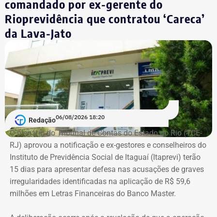
comandado por ex-gerente do
saúde financeira da empresa.
Rioprevidência que contratou ‘Careca’
Empresário do setor de seguros
COM FÁBIO MARTINS
da Lava-Jato
De acordo com os dados do registro de candidatura, Alex
Melim nasceu no Rio de Janeiro em 2 de junho de 1976, é
casado, possui ensino médio completo e declarou exercer
a profissão de empresário.
Em documento de consulta pública da Casa da Moeda do
06/08/2026 18:20
Redação
Brasil, Alex Ofredi Melim aparece como representante da
O plenário do Tribunal de Contas do Estado do Rio (TCE-
Melim Corretora de Seguros Ltda., empresa que atua no
RJ) aprovou a notificação e ex-gestores e conselheiros do
setor de seguros e planos de saúde.
Instituto de Previdência Social de Itaguaí (Itaprevi) terão
15 dias para apresentar defesa nas acusações de graves
irregularidades identificadas na aplicação de R$ 59,6
milhões em Letras Financeiras do Banco Master.