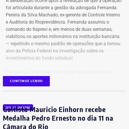
A deliberação ocorre após a revelação de que a operação
foi articulada durante a gestão da advogada Fernanda
Pereira da Silva Machado, ex-gerente de Controle Interno
e Auditoria do Rioprevidência. Fernanda assumiu o
comando do Itaprevi e, em menos de duas semanas,
Declaração de bens de Alex Melim em 2026 — Foto:
viabilizou os aportes milionários na instituição bancária
Reprodução/Divulgacand
— repetindo o mesmo padrão de operações que a tornou
alvo da Polícia Federal na investigação sobre os
investimentos do fundo estadual.
Durante sua passagem pelo órgão de previdência de
Itaguaí, a ex-gerente do Rioprevidência também
nomeou
CONTINUE LENDO
para a estrutura interna o ex-policial federal Jayme Alves
de Oliveira Filho, o “Careca” da Lava Jato,
conhecido por
transportar malas de dinheiro para o doleiro Alberto
Gaitista Mauricio Einhorn recebe
RIO DE JANEIRO
Youssef.
Medalha Pedro Ernesto no dia 11 na
Câmara do Rio
Mais de 20% da carteira