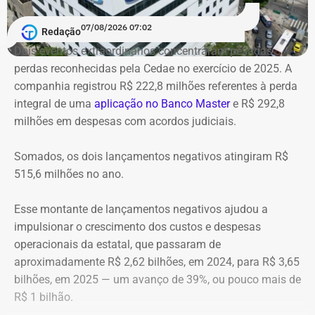
originais;
07/08/2026 07:02
Salas multiúso e de projeção secundárias no mezanino para
Redação
palestras, seminários e cineclube;
Dois eventos extraordinários concentraram pesadas
Espaços de formação: salas de cursos, oficinas de dança,
perdas reconhecidas pela Cedae no exercício de 2025. A
estúdios de edição de áudio e vídeo e centro de TI;
companhia registrou R$ 222,8 milhões referentes à perda
Áreas de convivência: biblioteca, museu digital, cafeteria e
integral de uma
aplicação no Banco Master
e R$ 292,8
reurbanização do entorno com praça e teatro de arena.
milhões em despesas com acordos judiciais.
Após mais de 15 anos de mobilização comunitária, a
publicação do decreto consolida uma antiga reivindicação
Somados, os dois lançamentos negativos atingiram R$
pela preservação do Cine Vaz Lobo. Criado em 2010 por
515,6 milhões no ano.
historiadores e moradores organizados no Movimento Cine
Vaz Lobo – Preservação, Cultura e Memória (MCVL) e no
Esse montante de lançamentos negativos ajudou a
Instituto Histórico e Geográfico da Baixada de Irajá (IHGBI), o
impulsionar o crescimento dos custos e despesas
grupo reúne uma série de conquistas importantes em
operacionais da estatal, que passaram de
diferentes anos.
aproximadamente R$ 2,62 bilhões, em 2024, para R$ 3,65
bilhões, em 2025 — um avanço de 39%, ou pouco mais de
Em 2011, impediu a demolição do prédio durante as obras do
R$ 1 bilhão.
BRT Transcarioca, conseguindo a alteração do traçado viário.