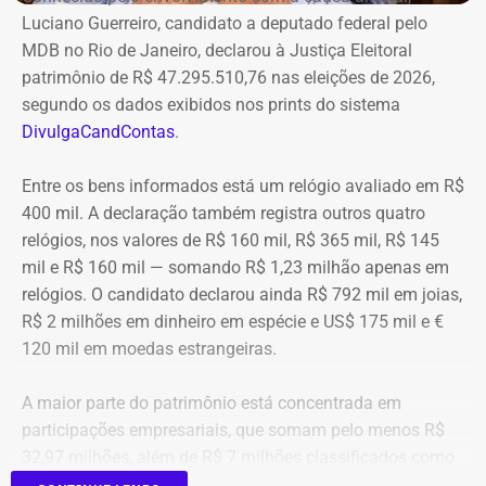
subúrbio. Agora, com a posse do poder público, a Prefeitura
Luciano Guerreiro, candidato a deputado federal pelo
Um dos principais choques do exercício veio do setor
do Rio iniciará a elaboração dos projetos executivos e o
MDB no Rio de Janeiro, declarou à Justiça Eleitoral
financeiro. A Cedae mantinha R$ 222,8 milhões aplicados
processo licitatório para o início das obras.
patrimônio de R$ 47.295.510,76 nas eleições de 2026,
em Certificados de Depósito Bancário (CDBs) emitidos
segundo os dados exibidos nos prints do sistema
pelo Banco Master. Em 18 de novembro de 2025, após a
DivulgaCandContas
.
decretação da liquidação extrajudicial do Master pelo
Banco Central do Brasil, os pagamentos da instituição
Entre os bens informados está um relógio avaliado em R$
foram suspensos e a estatal perdeu o acesso imediato
400 mil. A declaração também registra outros quatro
aos recursos aplicados.
relógios, nos valores de R$ 160 mil, R$ 365 mil, R$ 145
mil e R$ 160 mil — somando R$ 1,23 milhão apenas em
A administração informou ter avaliado a possibilidade de
relógios. O candidato declarou ainda R$ 792 mil em joias,
recuperação do crédito levando em consideração a ordem
R$ 2 milhões em dinheiro em espécie e US$ 175 mil e €
de preferência dos credores, o histórico de recuperações
120 mil em moedas estrangeiras.
em casos semelhantes e a posição ocupada pela Cedae
no processo de liquidação. Ao final, adotando uma
A maior parte do patrimônio está concentrada em
postura conservadora, optou por reconhecer a perda
participações empresariais, que somam pelo menos R$
integral do valor mediante a constituição de provisão
32,97 milhões, além de R$ 7 milhões classificados como
contábil.
“valores de diversos créditos”. Também aparecem na