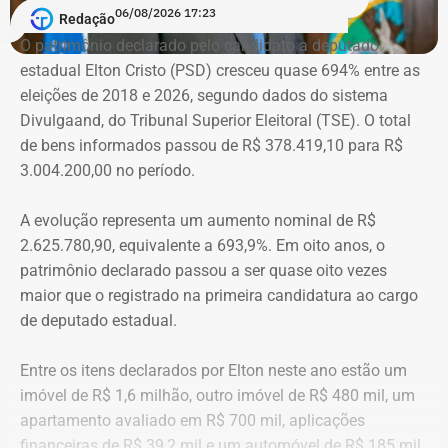
Em conversa com o TEMPO REAL RJ, Cristiane analisa o
06/08/2026 17:23
Redação
que ainda falta às mulheres na hora de denunciar os
O patrimônio declarado pelo candidato a deputado
companheiros por violência doméstica.
estadual Elton Cristo (PSD) cresceu quase 694% entre as
eleições de 2018 e 2026, segundo dados do sistema
“Creio que duas coisas ainda impedem as mulheres de
Divulgaand, do Tribunal Superior Eleitoral (TSE). O total
seguirem adiante nesta batalha. A vergonha e o medo.
de bens informados passou de R$ 378.419,10 para R$
Porque é necessário ter mais do que coragem para seguir
3.004.200,00 no período.
adiante no enfrentamento à violência doméstica. Pois
muitas têm medo do agressor sob dois pontos de vista. O
A evolução representa um aumento nominal de R$
primeiro é o temor de continuar viva e estar ao lado do
2.625.780,90, equivalente a 693,9%. Em oito anos, o
agressor. E o outro é o que vai acontecer com ela depois
patrimônio declarado passou a ser quase oito vezes
que a denúncia for feita. Afinal, há o receio que alguma
maior que o registrado na primeira candidatura ao cargo
brecha legal permita que o agressor, de alguma forma,
de deputado estadual.
fique impune”, comenta.
Entre os itens declarados por Elton neste ano estão um
Passados oito anos após as agrssões se tornarem
imóvel de R$ 1,6 milhão, outro imóvel de R$ 480 mil, um
públicas nacionalmente, Cristiane cita qual o principal
apartamento avaliado em R$ 700 mil, aplicações
item que acredita ser necessário que as autoridades
financeiras de R$ 39,2 mil e um automóvel de R$ 185 mil.