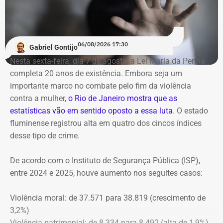
Prazo para defesas e comunicação
ao MPRJ
06/08/2026 17:30
Gabriel Gontijo
O voto do relator José Gomes Graciosa, aprovado pelo
Nesta sexta-feira, dia 7 de agosto, a Lei Maria da Penha
plenário do TCE-RJ, determina a notificação da ex-
completa 20 anos de existência. Embora seja um
presidente do Itaprevi Fernanda; do ex-prefeito de Itaguaí,
importante marco no combate pelo fim da violência
Rubem Vieira de Souza, o Rubão; e de outros diretores e
contra a mulher,
o Rio de Janeiro mostra que as
conselheiros do fundo municipal.
estatísticas vão em sentido oposto a essa luta
. O estado
fluminense registrou alta em quatro dos cincos índices
Além disso, o tribunal aprovou a expedição de ofício com
desse tipo de crime.
cópia integral do processo ao Ministério Público do
Estado do Rio de Janeiro (MPRJ), para que avalie a
De acordo com o Instituto de Segurança Pública (ISP),
apuração de possíveis ilícitos nas esferas cível e criminal,
entre 2024 e 2025, houve aumento nos seguites casos:
e à Secretaria de Regime Próprio e Complementar do
Ministério da Previdência Social.
Violência moral: de 37.571 para 38.819 (crescimento de
3,2%)
Violência patrimonial: de 8.334 para 8.492 (alta de 1,9%)