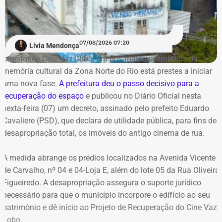
Mangaratiba
Angra dos Reis
Paraty
Petrópolis
07/08/2026 07:20
Lívia Mendonça
Belford Roxo
O histórico Cine Vaz Lobo, um dos maiores símbolos da
memória cultural da Zona Norte do Rio está prestes a iniciar
Alerta e Prevenção
uma nova fase.
A prefeitura deu o passo decisivo para a
recuperação do espaço
e publicou no Diário Oficial nesta
sexta-feira (07) um decreto, assinado pelo prefeito Eduardo
A capital fluminense entrou em Estágio 2 de mobilização
Cavaliere (PSD), que declara de utilidade pública, para fins de
na noite de ontem.
desapropriação total, os imóveis do antigo cinema de rua.
A medida abrange os prédios localizados na Avenida Vicente
de Carvalho, nº 04 e 04-Loja E, além do lote 05 da Rua Oliveira
Figueiredo. A desapropriação assegura o suporte jurídico
necessário para que o município incorpore o edifício ao seu
patrimônio e dê início ao Projeto de Recuperação do Cine Vaz
Lobo.