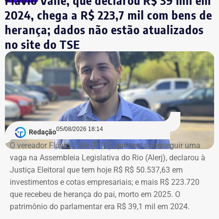
Flávio Valle, que declarou R$ 39 mil em
2024, chega a R$ 223,7 mil com bens de
herança; dados não estão atualizados
no site do TSE
Bens declarados por André Marinho (Novo) à Justiça Eleitoral — Foto:
05/08/2026 18:14
Redação
Reprodução/Divulgacand
O vereador Flávio Valle (PSD), que tenta conseguir uma
vaga na Assembleia Legislativa do Rio (Alerj), declarou à
Justiça Eleitoral que tem hoje R$ R$ 50.537,63 em
investimentos e cotas empresariais; e mais R$ 223.720
que recebeu de herança do pai, morto em 2025. O
patrimônio do parlamentar era R$ 39,1 mil em 2024.