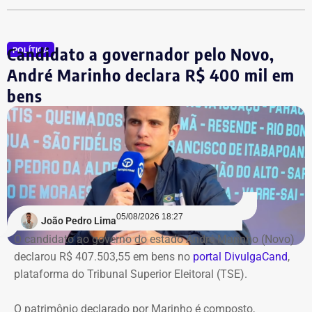
quanto capital permanecerá protegido para cada obra.
Em junho, o grupo XP concluiu a venda dos créditos para
Candidato a governador pelo Novo,
a Artesanal investimentos.
POLÍTICA
André Marinho declara R$ 400 mil em
*Com informações do jornal O Globo
bens
05/08/2026 18:27
João Pedro Lima
O candidato ao governo do estado André Marinho (Novo)
declarou R$ 407.503,55 em bens no
portal DivulgaCand
,
plataforma do Tribunal Superior Eleitoral (TSE).
O patrimônio declarado por Marinho é composto,