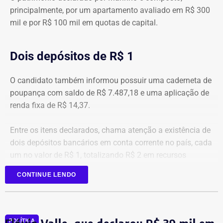
principalmente, por um apartamento avaliado em R$ 300
mil e por R$ 100 mil em quotas de capital.
Dois depósitos de R$ 1
O candidato também informou possuir uma caderneta de
poupança com saldo de R$ 7.487,18 e uma aplicação de
renda fixa de R$ 14,37.
Entre os itens declarados, chama atenção a existência de
dois depósitos bancários em conta corrente no país, cada
um no valor de R$ 1, totalizando R$ 2 em recursos
mantidos em contas correntes.
CONTINUE LENDO
A tenente-coronel da Polícia Militar Erigreyce Monteiro
(Novo), vice na chapa de Marinho, declarou R$ 515 mil
em bens, relativos a um apartamento.
POLÍTICA