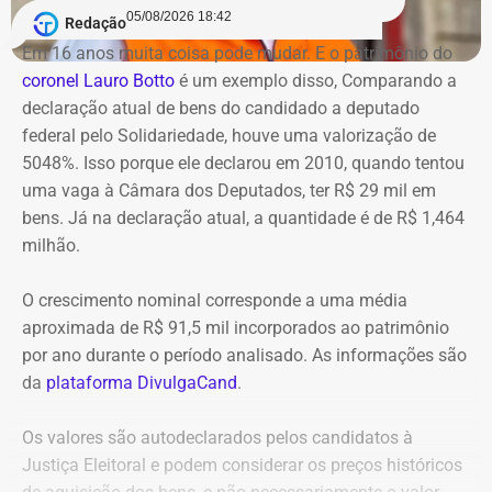
acordo com o Centro de Operações, não houve alterações
acesso.
05/08/2026 18:42
Redação
na circulação de ônibus pela região. Ainda segundo o
Em 16 anos muita coisa pode mudar. E o patrimônio do
COR, uma faixa de rolamento da pista está ocupada para
Na avaliação dos auditores, o conjunto das evidências
coronel Lauro Botto
é um exemplo disso, Comparando a
que os bombeiros possam atuar no combate às chamas.
aponta indícios relevantes de irregularidades na execução
declaração atual de bens do candidado a deputado
e fiscalização contratual, além de fragilidades na
federal pelo Solidariedade, houve uma valorização de
Equipes do quartel do Grajaú do Corpo de Bombeiros
confiabilidade das informações produzidas. O relatório
5048%. Isso porque ele declarou em 2010, quando tentou
seguem no local trabalhando para controlar o incêndio.
foi encaminhado ao Ministério Público, ao Tribunal de
uma vaga à Câmara dos Deputados, ter R$ 29 mil em
Até o momento, não há informação sobre feridos.
Contas e ao Conselho Administrativo de Defesa
bens. Já na declaração atual, a quantidade é de R$ 1,464
Também não se sabe o que causou o fogo na área.
Econômica (Cade).
milhão.
O crescimento nominal corresponde a uma média
Nova gestão amplia pente-fino no
aproximada de R$ 91,5 mil incorporados ao patrimônio
instituto
por ano durante o período analisado. As informações são
da
plataforma DivulgaCand
.
As novas suspeitas surgem menos de um mês após o
Instituto Rio Metrópole ser alvo de uma operação do
Os valores são autodeclarados pelos candidatos à
Ministério Público que investigou um suposto esquema
Justiça Eleitoral e podem considerar os preços históricos
de desvio de recursos públicos de aproximadamente R$