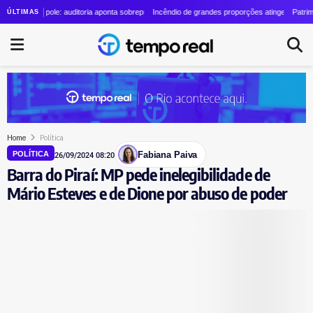
lino cresce quase 24 vezes em quatro anos
rópole: auditoria aponta sobrepreço de R$ 20 milhões em contrato de R$ 56 milhões
Incêndio de grandes proporções atinge o Parque Estadual
Patrimônio de La
ÚLTIMAS
Home
Política
Fabiana Paiva
POLÍTICA
26/09/2024 08:20
Barra do Piraí: MP pede inelegibilidade de
Mário Esteves e de Dione por abuso de poder