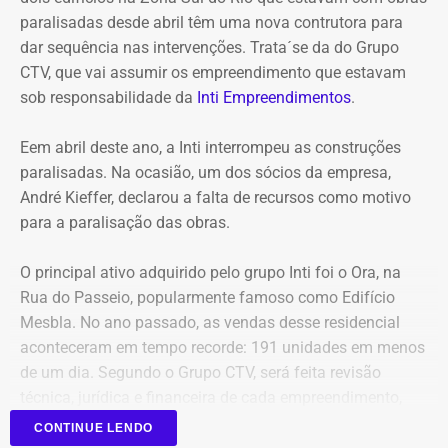
maior flexibilidade financeira conferida à natureza
paralisadas desde abril têm uma nova contrutora para
jurídica da autarquia.
dar sequência nas intervenções. Trata´se da do Grupo
CTV, que vai assumir os empreendimento que estavam
COM INFORMAÇÕES DO RJ2/TV GLOBO
sob responsabilidade da
Inti Empreendimentos
.
Declaração de Lauro Boto em 2010 — Foto: Reprodução/DivulgaCand
Eem abril deste ano, a Inti interrompeu as construções
paralisadas. Na ocasião, um dos sócios da empresa,
André Kieffer, declarou a falta de recursos como motivo
para a paralisação das obras.
O principal ativo adquirido pelo grupo Inti foi o Ora, na
Rua do Passeio, popularmente famoso como Edifício
Mesbla. No ano passado, as vendas desse residencial
aconteceram em tempo recorde: 191 unidades em menos
de um dia. Segundo o Grupo CTV, será feita revisão
técnica, jurídica e financeira de cada empreendimento,
antes da retomada dos canteiros. Cronogramas de
CONTINUE LENDO
entrega terão novas datas. Também haverá a definição