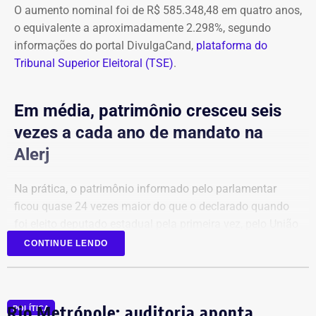
O aumento nominal foi de R$ 585.348,48 em quatro anos,
o equivalente a aproximadamente 2.298%, segundo
informações do portal DivulgaCand,
plataforma do
Tribunal Superior Eleitoral (TSE)
.
Em média, patrimônio cresceu seis
vezes a cada ano de mandato na
Alerj
Na prática, o patrimônio informado pelo parlamentar
ficou quase 24 vezes maior do que o declarado quando
foi eleito deputado estadual pela primeira vez, pelo União
Brasil.
CONTINUE LENDO
Em 2022, a relação de bens era composta principalmente
por aplicações financeiras e depósitos bancários.
Rio Metrópole: auditoria aponta
POLÍTICA