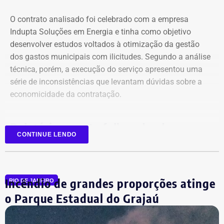
O contrato analisado foi celebrado com a empresa
Indupta Soluções em Energia e tinha como objetivo
desenvolver estudos voltados à otimização da gestão
dos gastos municipais com ilicitudes. Segundo a análise
técnica, porém, a execução do serviço apresentou uma
Declaração de bens de Vinícius Cozzolino em 2026 — Foto:
série de inconsistências que levantam dúvidas sobre a
Reprodução/Divulgacand
economicidade da contratação.
Relatório aponta falhas desde o
CONTINUE LENDO
planejamento
Entre as principais irregularidades identificadas pelos
Incêndio de grandes proporções atinge
auditores está a concentração de funções incompatíveis
RIO DE JANEIRO
dentro do processo de contratação. Conforme o relatório,
o Parque Estadual do Grajaú
os mesmos agentes públicos participaram das etapas de
planejamento, julgamento e fiscalização do contrato,