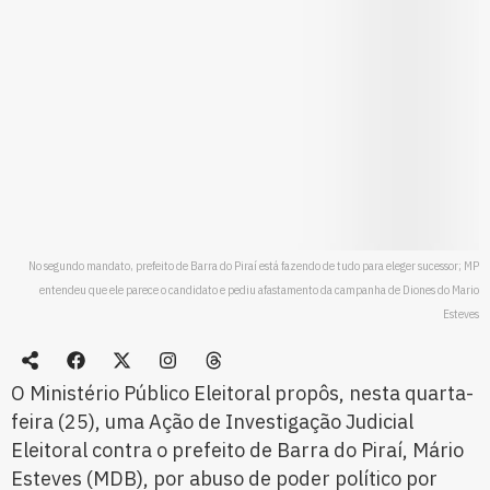
No segundo mandato, prefeito de Barra do Piraí está fazendo de tudo para eleger sucessor; MP
entendeu que ele parece o candidato e pediu afastamento da campanha de Diones do Mario
Esteves
O Ministério Público Eleitoral propôs, nesta quarta-
feira (25), uma Ação de Investigação Judicial
Eleitoral contra o prefeito de Barra do Piraí, Mário
Esteves (MDB), por abuso de poder político por