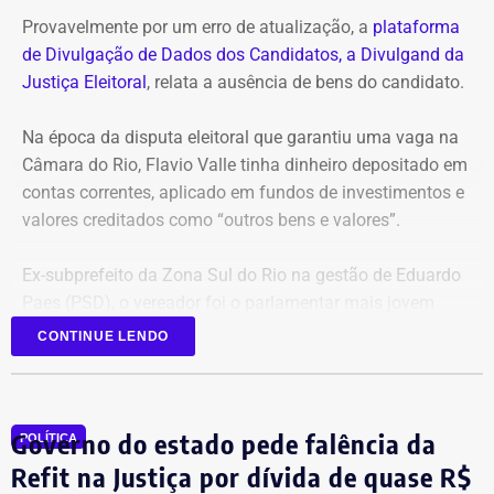
Provavelmente por um erro de atualização, a
plataforma
de Divulgação de Dados dos Candidatos, a Divulgand da
Justiça Eleitoral
, relata a ausência de bens do candidato.
Na época da disputa eleitoral que garantiu uma vaga na
Câmara do Rio, Flavio Valle tinha dinheiro depositado em
contas correntes, aplicado em fundos de investimentos e
valores creditados como “outros bens e valores”.
Ex-subprefeito da Zona Sul do Rio na gestão de Eduardo
Paes (PSD), o vereador foi o parlamentar mais jovem
eleito na última legislatura da Câmara e agora disputa,
CONTINUE LENDO
pela primeira vez, o cargo de deputado estadual.
Governo do estado pede falência da
POLÍTICA
Refit na Justiça por dívida de quase R$