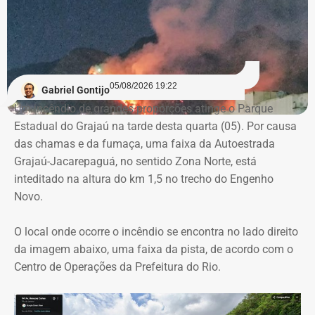
Declaração de bens de Vinícius Cozzolino em 2022 — Foto:
comprometendo a segregação de funções.
Reprodução/Divulgacand
A auditoria também aponta indícios de restrição à
competitividade da licitação, observados pela baixa
variação entre as propostas apresentadas pelas
05/08/2026 19:22
Gabriel Gontijo
empresas concorrentes, além de falhas na elaboração do
Um incêndio de grandes proporções atinge o Parque
termo de referência.
Estadual do Grajaú na tarde desta quarta (05). Por causa
das chamas e da fumaça, uma faixa da Autoestrada
Outro ponto que chamou a atenção dos técnicos foi a
Grajaú-Jacarepaguá, no sentido Zona Norte, está
ausência de critérios objetivos para justificar a
inteditado na altura do km 1,5 no trecho do Engenho
contratação da equipe prevista. Em uma das fases do
Novo.
projeto, o contrato estimava a atuação de 76
profissionais durante 12 meses, com remuneração média
O local onde ocorre o incêndio se encontra no lado direito
superior a R$ 28 mil. Em alguns casos, como o de
da imagem abaixo, uma faixa da pista, de acordo com o
consultores especializados, os valores chegavam a quase
Centro de Operações da Prefeitura do Rio.
R$ 75 mil por profissional, sem que houvesse justificativa
técnica para esse dimensionamento.