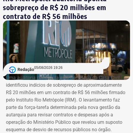
sobrepreço de R$ 20 milhões em
Agora candidato à reeleição na Assembleia Legislativa do
Rio (Alerj) pelo PSD, Cozzolino declarou mais de R$ 610
contrato de R$ 56 milhões
mil em bens. Entre os itens informados à Justiça Eleitoral
estão dois registros classificados genericamente como
“outros bens e direitos”, nos valores de R$ 95.985,48 e R$
97.555,75.
As declarações de bens são prestadas pelos próprios
candidatos à Justiça Eleitoral e podem considerar os
05/08/2026 19:26
Redação
valores históricos de aquisição dos bens, e não
Uma auditoria conduzida pela Secretaria da Casa Civil
necessariamente seus preços de mercado.
identificou indícios de sobrepreço de aproximadamente
R$ 20 milhões em um contrato de R$ 56 milhões firmado
O crescimento patrimonial, por si só, não indica a
pelo Instituto Rio Metrópole (IRM). O levantamento faz
existência de irregularidades.
parte da força-tarefa determinada pela nova gestão da
autarquia para revisar contratos e despesas após a
operação do Ministério Público que revelou um suposto
esquema de desvio de recursos públicos no órgão.