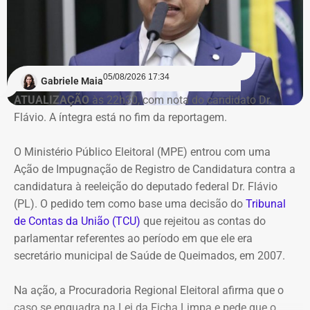
suas obrigações.
Na avaliação do Executivo estadual, a recuperação
judicial deixou de cumprir sua função de permitir a
05/08/2026 17:34
recuperação da empresa.
Gabriele Maia
ATUALIZAÇÃO
às 22h30, com nota do candidato Dr.
Flávio. A íntegra está no fim da reportagem.
Refit não teria honrado os
pagamentos
O Ministério Público Eleitoral (MPE) entrou com uma
Ação de Impugnação de Registro de Candidatura contra a
O governo também sustenta que os responsáveis pela
candidatura à reeleição do deputado federal Dr. Flávio
Refit descumpriram o parcelamento especial firmado
(PL). O pedido tem como base uma decisão do
Tribunal
para quitar débitos tributários. Conforme a PGE, as
de Contas da União (TCU)
que rejeitou as contas do
parcelas deixaram de ser pagas por mais de 90 dias,
parlamentar referentes ao período em que ele era
situação que, segundo a legislação, autoriza o
secretário municipal de Saúde de Queimados, em 2007.
cancelamento do acordo e a decretação da falência.
Na ação, a Procuradoria Regional Eleitoral afirma que o
Outro ponto destacado é que, mesmo após aderir ao
caso se enquadra na Lei da Ficha Limpa e pede que o