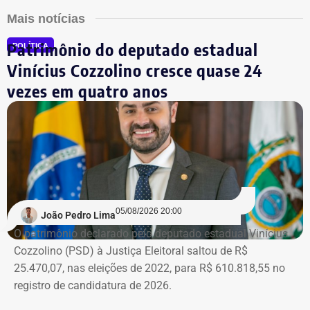
Mais notícias
Patrimônio do deputado estadual
POLÍTICA
Vinícius Cozzolino cresce quase 24
vezes em quatro anos
05/08/2026 20:00
João Pedro Lima
O patrimônio declarado pelo deputado estadual Vinícius
Cozzolino (PSD) à Justiça Eleitoral saltou de R$
25.470,07, nas eleições de 2022, para R$ 610.818,55 no
registro de candidatura de 2026.