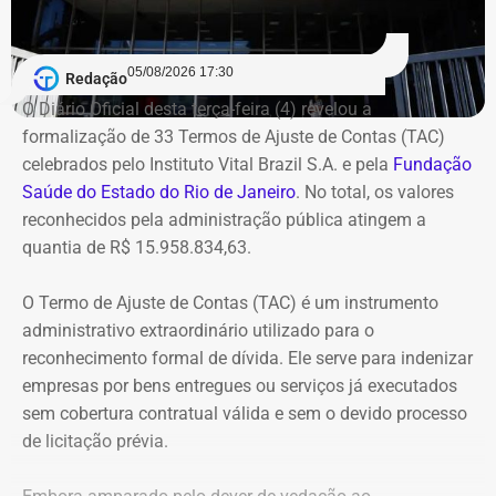
2007, quando Dr. Flávio comandava a Saúde de
Queimados.
05/08/2026 17:30
Redação
Segundo o Ministério Público, o TCU concluiu que parte
O Diário Oficial desta terça-feira (4) revelou a
das despesas realizadas com verbas federais não foi
formalização de 33 Termos de Ajuste de Contas (TAC)
devidamente comprovada. As contas foram julgadas
celebrados pelo Instituto Vital Brazil S.A. e pela
Fundação
irregulares em 2021, e a decisão foi mantida em março
Saúde do Estado do Rio de Janeiro
. No total, os valores
de 2024, quando o tribunal rejeitou o recurso apresentado
reconhecidos pela administração pública atingem a
pelo deputado.
quantia de R$ 15.958.834,63.
O acórdão também determinou que Dr. Flávio devolva
O Termo de Ajuste de Contas (TAC) é um instrumento
quatro valores, que somam R$ 13.112,09, sem
administrativo extraordinário utilizado para o
atualização monetária.
reconhecimento formal de dívida. Ele serve para indenizar
empresas por bens entregues ou serviços já executados
A Procuradoria cita ainda que o Tribunal concluiu que o
sem cobertura contratual válida e sem o devido processo
deputado participou da gestão desses recursos,
de licitação prévia.
autorizando transferências para contas da prefeitura e
pagamentos por cheque que permaneceram sem