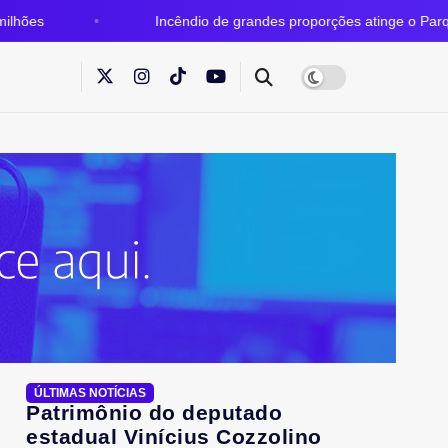
Incêndio de grandes proporções atinge o Parque Estadual d
ÚLTIMAS NOTÍCIAS
Patrimônio do deputado
estadual Vinícius Cozzolino