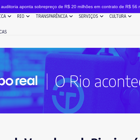
nta sobrepreço de R$ 20 milhões em contrato de R$ 56 milhões
ICA
RIO
TRANSPARÊNCIA
SERVIÇOS
CULTURA
CAS