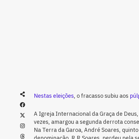
Nestas eleições
, o fracasso subiu aos
púl
A Igreja Internacional da Graça de Deus,
vezes, amargou a segunda derrota consec
Na Terra da Garoa, André Soares, quinto 
denominação, R.R.Soares, perdeu pela s