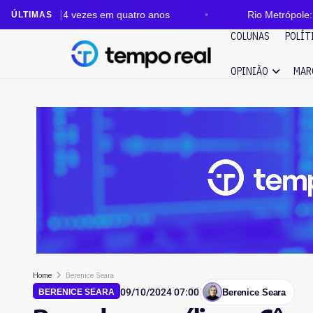
4 vezes em quatro anos
Rio Metrópole: auditoria apo
ÚLTIMAS
COLUNAS
POLÍT
OPINIÃO
MAR
Home
Berenice Seara
09/10/2024 07:00
Berenice Seara
BERENICE SEARA