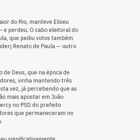
ior do Rio, manteve Eliseu
 e perdeu. O cabo eleitoral do
aula, que pediu votos também
uderj Renato de Paula — outro
no de Deus, que na época de
adores, vinha mantendo três
sta vez, já percebendo que as
ão mais apostar em João
ercy no PSD do prefeito
eadores que permaneceram no
.
u significativamente.