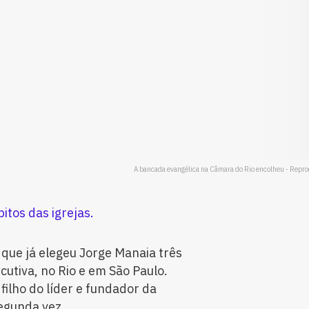
A bancada evangélica na Câmara do Rio encolheu - Repr
pitos das igrejas.
 que já elegeu Jorge Manaia três
utiva, no Rio e em São Paulo.
filho do líder e fundador da
egunda vez.