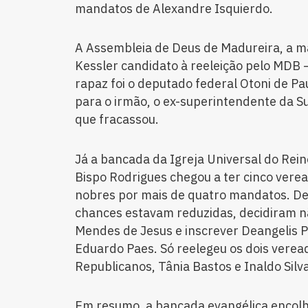
mandatos de Alexandre Isquierdo.
A Assembleia de Deus de Madureira, a ma
Kessler candidato à reeleição pelo MDB —
rapaz foi o deputado federal Otoni de P
para o irmão, o ex-superintendente da S
que fracassou.
Já a bancada da Igreja Universal do Rei
Bispo Rodrigues chegou a ter cinco vere
nobres por mais de quatro mandatos. De
chances estavam reduzidas, decidiram n
Mendes de Jesus e inscrever Deangelis P
Eduardo Paes. Só reelegeu os dois ver
Republicanos, Tânia Bastos e Inaldo Silva
Em resumo, a bancada evangélica encolhe