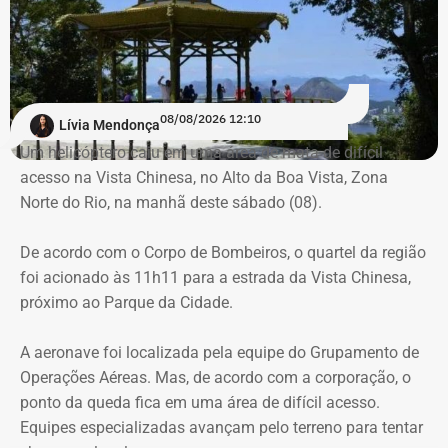
Há registro de fogo na região, e militares especializados
em combate a incêndios florestais também foram
mobilizados.
Para dar apoio às buscas do Corpo de Bombeiros, o
08/08/2026 12:10
Lívia Mendonça
ICMBio informou que um pequeno e restrito trecho da
Um helicóptero caiu em uma área de mata de difícil
Estrada da Vista Chinesa, em frente ao pagode chinês da
acesso na Vista Chinesa, no Alto da Boa Vista, Zona
Vista Chinesa, foi interditado. A Vista Chinesa fica dentro
Norte do Rio, na manhã deste sábado (08).
do Parque Nacional da Tijuca
Trecho da argumentação da prefeitura de Búzios sobre a morte de uma
De acordo com o Corpo de Bombeiros, o quartel da região
criança de 2 anos — Foto: Reprodução.
foi acionado às 11h11 para a estrada da Vista Chinesa,
próximo ao Parque da Cidade.
O pedido de Búzios à Justiça
A aeronave foi localizada pela equipe do Grupamento de
Em caráter urgente, antes da apresentação da defesa das
Operações Aéreas. Mas, de acordo com a corporação, o
empresas, a prefeitura solicitou:
ponto da queda fica em uma área de difícil acesso.
Equipes especializadas avançam pelo terreno para tentar
Preservação integral dos registros dos nove perfis;