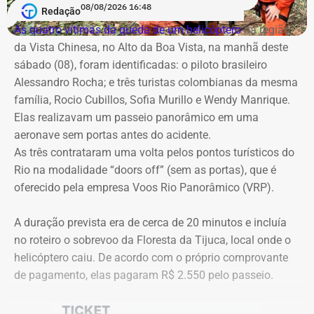
A cobertura será realizada em uma operação integrada
08/08/2026 16:48
milhões foi assinado no mesmo dia em que o TCE emitira
Redação
com a Band Rio, a BandNews FM Rio e as plataformas
cautelar para suspender a licitação. O próprio secretário
As quatro vítimas da queda de um helicóptero
na região
digitais do grupo, acompanhando desde os momentos
Valber Rodrigues Januário, que assina o novo aditivo de
da Vista Chinesa, no Alto da Boa Vista, na manhã deste
que antecedem o debate até a transmissão ao vivo.
R$ 16,9 milhões publicado esta semana, foi notificado a
sábado (08), foram identificadas: o piloto brasileiro
apresentar defesa no processo do TCE.
Alessandro Rocha; e três turistas colombianas da mesma
Com tradição na realização de debates eleitorais, a Band
família, Rocio Cubillos, Sofia Murillo e Wendy Manrique.
promove o encontro como um espaço para o confronto
Elas realizavam um passeio panorâmico em uma
Diferença de processos
de ideias e para que os eleitores conheçam as propostas
aeronave sem portas antes do acidente.
dos candidatos. A mediação será da jornalista Adriana
As três contrataram uma volta pelos pontos turísticos do
Vale ressaltar que, diferentemente da Concorrência nº
Araújo.
Rio na modalidade “doors off” (sem as portas), que é
041/2025 que foi objeto de determinação de anulação
oferecido pela empresa Voos Rio Panorâmico (VRP).
pelo TCE, o aditivo recém-publicado é referente a um
Como vai ser o debate
procedimento licitatório anterior: a Concorrência SRP nº
A duração prevista era de cerca de 20 minutos e incluía
036/2022.
no roteiro o sobrevoo da Floresta da Tijuca, local onde o
O formato do debate consiste em três blocos de
helicóptero caiu. De acordo com o próprio comprovante
perguntas e respostas, confrontos diretos entre os
Ainda que se trate de licitações distintas, a manutenção
de pagamento, elas pagaram R$ 2.550 pelo passeio.
participantes e espaço para considerações finais.
dos pagamentos e a prorrogação milionária a favor da
Geo Ambiental Empreendimentos LTDA ocorrem