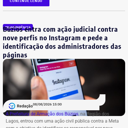
CONTINUE LENDO
aparecem na lista cerca de R$ 177 mil em aplicações e
fundos.
Búzios entra com ação judicial contra
TRANSPARÊNCIA
nove perfis no Instagram e pede a
identificação dos administradores das
páginas
08/08/2026 15:00
Redação
A Prefeitura de Armação dos Búzios
, na Região dos
Lagos, entrou com uma ação civil pública contra a Meta