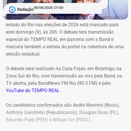
TCE determinou, por unanimidade, que a Prefeitura de
08/08/2026 17:00
Redação
Duque de Caxias anule no prazo de 15 dias o contrato
O primeiro encontro entre os candidatos ao ⁠governo do
firmado com a Geo Ambiental para o mesmo fim
estado do Rio nas eleições de 2026 está marcado para
(locação de maquinários e equipamentos). Na ocasião, a
este domingo (9), às 20h. O debate terá transmissão
Corte ordenou também a suspensão imediata dos
especial do TEMPO REAL em parceria com a Band e
pagamentos decorrentes do acordo milionário, que
marcará também a estreia do portal na cobertura de uma
ultrapassava R$ 100 milhões.
eleição estadual.
O acórdão acolheu o voto da conselheira Marianna
O debate será realizado na Casa Firjan, em Botafogo, na
Montebello Willeman, que apontou uma série de
Zona Sul do Rio, com transmissão ao vivo pela Band, na
irregularidades no planejamento da concorrência
TV aberta, pela BandNews FM Rio (90.3 FM) e pelo
eletrônica SRP nº 041/2025 e concluiu que os problemas
YouTube do TEMPO REAL
.
comprometem a competitividade do certame e, além
disso, impedem a manutenção do contrato firmado entre
Os candidatos confirmados são André Marinho (Novo),
a Secretaria Municipal de Obras e Agricultura e a empresa
Anthony Garotinho (Republicanos), Douglas Ruas (PL),
vencedora.
Eduardo Paes (PSD) e Willian Siri (PSOL).
Entre as principais falhas identificadas pelo TCE
estão a