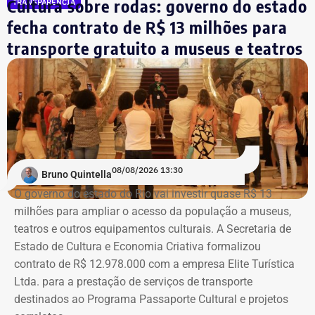
Cultura sobre rodas: governo do estado
TRANSPARÊNCIA
sistema DivulgaCand, do Tribunal Superior
Mello Franco, que receberá uma exposição com as novas
fecha contrato de R$ 13 milhões para
Eleitoral (TSE).
aquisições do acervo, e a Sala Bernardelli, que será aberta
integralmente. Em setembro, a sala também abrigará a
transporte gratuito a museus e teatros
Trecho da ação civil pública que pede a investigação de nove páginas no
mostra “Abolicionistas Brasileiras”.
Instagram sobre Búzios — Foto: Reprodução.
Com informações do colunista Ancelmo Gois, do Jornal
“O Globo”.
Na ação, a prefeitura também pede informações
cadastrais, endereços eletrônicos, telefones, IPs,
08/08/2026 13:30
dispositivos utilizados, histórico de nomes,
Bruno Quintella
administradores atuais e anteriores, contas vinculadas,
O governo do estado do Rio vai investir quase R$ 13
meios de recuperação, contas publicitárias e dados de
milhões para ampliar o acesso da população a museus,
pagamento. Com isso, a Meta também seria obrigada a
teatros e outros equipamentos culturais. A Secretaria de
elaborar uma tabela comparativa, indicando se os perfis
Estado de Cultura e Economia Criativa formalizou
compartilham telefones, dispositivos, endereços de IP,
contrato de R$ 12.978.000 com a empresa Elite Turística
administradores, contas de anúncios, meios de
Ltda. para a prestação de serviços de transporte
pagamento ou gerenciadores de negócios.
destinados ao Programa Passaporte Cultural e projetos