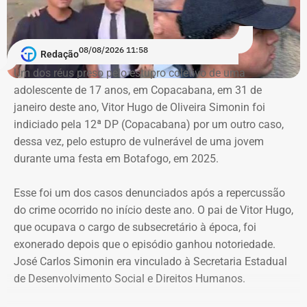
exclusão de cópias idênticas das publicações.
A ação também busca obrigar os responsáveis a publicar
08/08/2026 11:58
Redação
correções ou retratações por pelo menos 30 dias, além de
Um dos réus preso pelo estupro coletivo de uma
ressarcir os custos que a prefeitura afirma ter suportado
adolescente de 17 anos, em Copacabana, em 31 de
para responder às informações questionadas.
janeiro deste ano, Vitor Hugo de Oliveira Simonin foi
indiciado pela 12ª DP (Copacabana) por um outro caso,
O valor desses danos não foi calculado. O município
dessa vez, pelo estupro de vulnerável de uma jovem
pede ainda indenização por dano moral coletivo, também
durante uma festa em Botafogo, em 2025.
sem indicar a quantia. Apesar da dimensão das
pretensões, atribuiu à causa o valor provisório de R$ 1
Esse foi um dos casos denunciados após a repercussão
mil.
do crime ocorrido no início deste ano. O pai de Vitor Hugo,
que ocupava o cargo de subsecretário à época, foi
exonerado depois que o episódio ganhou notoriedade.
Município afirma que ação não busca
José Carlos Simonin era vinculado à Secretaria Estadual
impedir críticas
de Desenvolvimento Social e Direitos Humanos.
Ao longo da petição, a prefeitura procura diferenciar