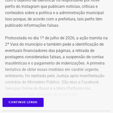
com o objetivo de identificar os responsável por nove
perfis do Instagram que publicam notícias, críticas e
conteúdos sobre a política e a administração municipal.
Isso porque, de acordo com a prefeitura, tais perfis têm
publicado informações falsas.
Protocolada no dia 1º de julho de 2026, a ação tramita na
2ª Vara do município e também pede a identificação de
eventuais financiadores das páginas, a retirada de
postagens consideradas falsas, a suspensão de contas
inautênticas e o pagamento de indenizações. A primeira
tentativa de obter essas medidas em caráter urgente,
entretanto, foi rejeitada pela Justiça após manifestação
contrária do Ministério Público. São réus a Facebook
Serviços Online do Brasil e a Meta Platforms Inc.,
responsável pela operação do Instagram.
CONTINUE LENDO
Os administradores dos perfis não foram incluídos no
Declaração de bens de Bernardo Rossi em 2026 — Foto: