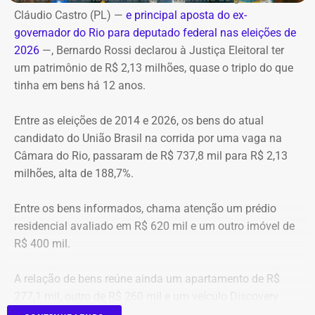
controlar o fogo.
Transmissão: Canal Band, BandNews FM e YouTube do
Cláudio Castro (PL) —
e principal aposta do ex-
TEMPO REAL
governador do Rio para deputado federal nas eleições de
A operação mobilizou cerca de 40 militares, 11 viaturas e
Pré-hora: 19h, com cobertura especial pelo YouTube do
2026
—, Bernardo Rossi declarou à Justiça Eleitoral ter
4 unidades operacionais.
TEMPO REAL
um patrimônio de R$ 2,13 milhões, quase o triplo do que
tinha em bens há 12 anos.
Com informações do portal “g1”.
Entre as eleições de 2014 e 2026, os bens do atual
candidato do União Brasil na corrida por uma vaga na
Câmara do Rio, passaram de R$ 737,8 mil para R$ 2,13
milhões, alta de 188,7%.
Entre os bens informados, chama atenção um prédio
residencial avaliado em R$ 620 mil e um outro imóvel de
R$ 400 mil.
A relação de bens reúne ainda um apartamento de R$
277,1 mil, outro de R$ 260 mil e um veículo Discovery
D300, ano 2023, declarado por R$ 330 mil. Também