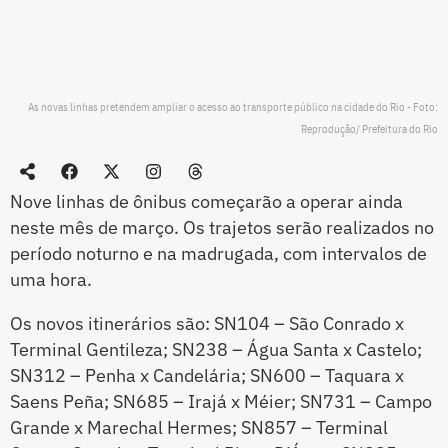
As novas linhas pretendem ampliar o acesso ao transporte público na cidade do Rio - Foto:
Reprodução/ Prefeitura do Rio
Nove linhas de ônibus começarão a operar ainda
neste mês de março. Os trajetos serão realizados no
período noturno e na madrugada, com intervalos de
uma hora.
Os novos itinerários são: SN104 – São Conrado x
Terminal Gentileza; SN238 – Água Santa x Castelo;
SN312 – Penha x Candelária; SN600 – Taquara x
Saens Peña; SN685 – Irajá x Méier; SN731 – Campo
Grande x Marechal Hermes; SN857 – Terminal