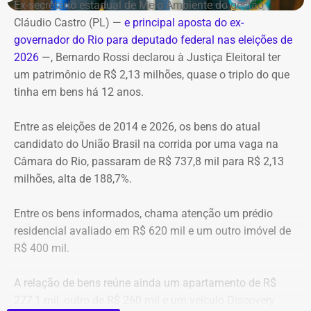
Horário: 20h
Ex-secretário estadual de Meio Ambiente do gestão
controlar o fogo.
Transmissão: Canal Band, BandNews FM e YouTube do
Cláudio Castro (PL) —
e principal aposta do ex-
TEMPO REAL
governador do Rio para deputado federal nas eleições de
A operação mobilizou cerca de 40 militares, 11 viaturas e
Pré-hora: 19h, com cobertura especial pelo YouTube do
2026
—, Bernardo Rossi declarou à Justiça Eleitoral ter
4 unidades operacionais.
TEMPO REAL
um patrimônio de R$ 2,13 milhões, quase o triplo do que
tinha em bens há 12 anos.
Com informações do portal “g1”.
Entre as eleições de 2014 e 2026, os bens do atual
candidato do União Brasil na corrida por uma vaga na
Câmara do Rio, passaram de R$ 737,8 mil para R$ 2,13
milhões, alta de 188,7%.
Entre os bens informados, chama atenção um prédio
residencial avaliado em R$ 620 mil e um outro imóvel de
R$ 400 mil.
A relação de bens reúne ainda um apartamento de R$
277,1 mil, outro de R$ 260 mil e um veículo Discovery