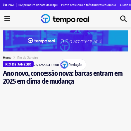
r contrato de mais de R$ 100 milhões, Duque de Caxias renova outro vínculo milionário com a m
026: primeiro debate da disputa pelo governo do estado do Rio será neste domingo (09) com t
Piloto brasileiro e três turistas colombianas da mesma família s
Aliado de Castro, Be
ÚLTIMAS
Home
Rio de Janeiro
Redação
RIO DE JANEIRO
22/12/2024 15:00
Ano novo, concessão nova: barcas entram em
2025 em clima de mudança