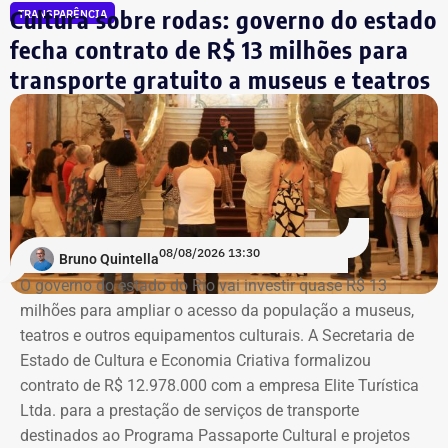
Cultura sobre rodas: governo do estado
TRANSPARÊNCIA
sistema DivulgaCand, do Tribunal Superior
Mello Franco, que receberá uma exposição com as novas
fecha contrato de R$ 13 milhões para
Eleitoral (TSE).
aquisições do acervo, e a Sala Bernardelli, que será aberta
integralmente. Em setembro, a sala também abrigará a
transporte gratuito a museus e teatros
Trecho da ação civil pública que pede a investigação de nove páginas no
mostra “Abolicionistas Brasileiras”.
Instagram sobre Búzios — Foto: Reprodução.
Com informações do colunista Ancelmo Gois, do Jornal
“O Globo”.
Na ação, a prefeitura também pede informações
cadastrais, endereços eletrônicos, telefones, IPs,
08/08/2026 13:30
dispositivos utilizados, histórico de nomes,
Bruno Quintella
administradores atuais e anteriores, contas vinculadas,
O governo do estado do Rio vai investir quase R$ 13
meios de recuperação, contas publicitárias e dados de
milhões para ampliar o acesso da população a museus,
pagamento. Com isso, a Meta também seria obrigada a
teatros e outros equipamentos culturais. A Secretaria de
elaborar uma tabela comparativa, indicando se os perfis
Estado de Cultura e Economia Criativa formalizou
compartilham telefones, dispositivos, endereços de IP,
contrato de R$ 12.978.000 com a empresa Elite Turística
administradores, contas de anúncios, meios de
Ltda. para a prestação de serviços de transporte
pagamento ou gerenciadores de negócios.
destinados ao Programa Passaporte Cultural e projetos