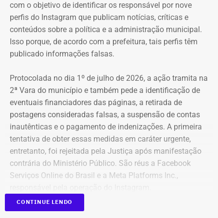
com o objetivo de identificar os responsável por nove
perfis do Instagram que publicam notícias, críticas e
conteúdos sobre a política e a administração municipal.
Isso porque, de acordo com a prefeitura, tais perfis têm
publicado informações falsas.
Protocolada no dia 1º de julho de 2026, a ação tramita na
2ª Vara do município e também pede a identificação de
eventuais financiadores das páginas, a retirada de
postagens consideradas falsas, a suspensão de contas
inautênticas e o pagamento de indenizações. A primeira
tentativa de obter essas medidas em caráter urgente,
entretanto, foi rejeitada pela Justiça após manifestação
contrária do Ministério Público. São réus a Facebook
Serviços Online do Brasil e a Meta Platforms Inc.,
responsável pela operação do Instagram.
CONTINUE LENDO
Os administradores dos perfis não foram incluídos no
Declaração de bens de Bernardo Rossi em 2026 — Foto: