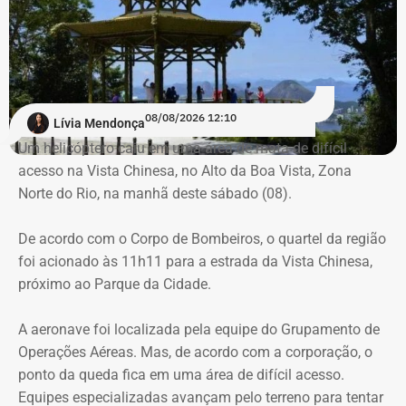
de uma criança de 2 anos — Foto: Reprodução.
Há registro de fogo na região, e militares especializados
em combate a incêndios florestais também foram
mobilizados.
Para dar apoio às buscas do Corpo de Bombeiros, o
08/08/2026 12:10
Lívia Mendonça
ICMBio informou que um pequeno e restrito trecho da
Um helicóptero caiu em uma área de mata de difícil
Estrada da Vista Chinesa, em frente ao pagode chinês da
acesso na Vista Chinesa, no Alto da Boa Vista, Zona
Vista Chinesa, foi interditado. A Vista Chinesa fica dentro
Norte do Rio, na manhã deste sábado (08).
do Parque Nacional da Tijuca
Trecho da argumentação da prefeitura de Búzios sobre a morte de uma
De acordo com o Corpo de Bombeiros, o quartel da região
criança de 2 anos — Foto: Reprodução.
foi acionado às 11h11 para a estrada da Vista Chinesa,
próximo ao Parque da Cidade.
O pedido de Búzios à Justiça
A aeronave foi localizada pela equipe do Grupamento de
Em caráter urgente, antes da apresentação da defesa das
Operações Aéreas. Mas, de acordo com a corporação, o
empresas, a prefeitura solicitou:
ponto da queda fica em uma área de difícil acesso.
Equipes especializadas avançam pelo terreno para tentar