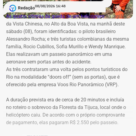
lealdade institucional, uma vez que o contrato de R$ 100
A cobertura será realizada em uma operação integrada
08/08/2026 16:48
milhões foi assinado no mesmo dia em que o TCE emitira
Redação
com a Band Rio, a BandNews FM Rio e as plataformas
cautelar para suspender a licitação. O próprio secretário
As quatro vítimas da queda de um helicóptero
na região
digitais do grupo, acompanhando desde os momentos
Valber Rodrigues Januário, que assina o novo aditivo de
da Vista Chinesa, no Alto da Boa Vista, na manhã deste
que antecedem o debate até a transmissão ao vivo.
R$ 16,9 milhões publicado esta semana, foi notificado a
sábado (08), foram identificadas: o piloto brasileiro
apresentar defesa no processo do TCE.
Alessandro Rocha; e três turistas colombianas da mesma
Com tradição na realização de debates eleitorais, a Band
família, Rocio Cubillos, Sofia Murillo e Wendy Manrique.
promove o encontro como um espaço para o confronto
Elas realizavam um passeio panorâmico em uma
Diferença de processos
de ideias e para que os eleitores conheçam as propostas
aeronave sem portas antes do acidente.
dos candidatos. A mediação será da jornalista Adriana
As três contrataram uma volta pelos pontos turísticos do
Vale ressaltar que, diferentemente da Concorrência nº
Araújo.
Rio na modalidade “doors off” (sem as portas), que é
041/2025 que foi objeto de determinação de anulação
oferecido pela empresa Voos Rio Panorâmico (VRP).
pelo TCE, o aditivo recém-publicado é referente a um
Como vai ser o debate
procedimento licitatório anterior: a Concorrência SRP nº
A duração prevista era de cerca de 20 minutos e incluía
036/2022.
no roteiro o sobrevoo da Floresta da Tijuca, local onde o
O formato do debate consiste em três blocos de
helicóptero caiu. De acordo com o próprio comprovante
perguntas e respostas, confrontos diretos entre os
Ainda que se trate de licitações distintas, a manutenção
de pagamento, elas pagaram R$ 2.550 pelo passeio.
participantes e espaço para considerações finais.
dos pagamentos e a prorrogação milionária a favor da
Geo Ambiental Empreendimentos LTDA ocorrem