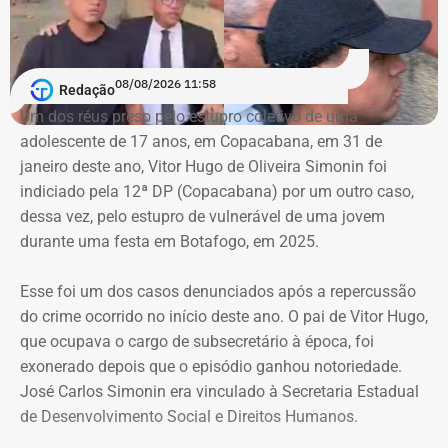
falsas ou utilizadas continuamente para ilegalidades e a
exclusão de cópias idênticas das publicações.
A ação também busca obrigar os responsáveis a publicar
08/08/2026 11:58
Redação
correções ou retratações por pelo menos 30 dias, além de
Um dos réus preso pelo estupro coletivo de uma
ressarcir os custos que a prefeitura afirma ter suportado
adolescente de 17 anos, em Copacabana, em 31 de
para responder às informações questionadas.
janeiro deste ano, Vitor Hugo de Oliveira Simonin foi
indiciado pela 12ª DP (Copacabana) por um outro caso,
O valor desses danos não foi calculado. O município
dessa vez, pelo estupro de vulnerável de uma jovem
pede ainda indenização por dano moral coletivo, também
durante uma festa em Botafogo, em 2025.
sem indicar a quantia. Apesar da dimensão das
pretensões, atribuiu à causa o valor provisório de R$ 1
Esse foi um dos casos denunciados após a repercussão
mil.
do crime ocorrido no início deste ano. O pai de Vitor Hugo,
que ocupava o cargo de subsecretário à época, foi
exonerado depois que o episódio ganhou notoriedade.
Município afirma que ação não busca
José Carlos Simonin era vinculado à Secretaria Estadual
impedir críticas
de Desenvolvimento Social e Direitos Humanos.