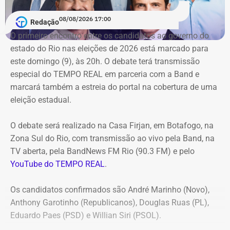
TCE determinou, por unanimidade, que a Prefeitura de
08/08/2026 17:00
Redação
Duque de Caxias anule no prazo de 15 dias o contrato
O primeiro encontro entre os candidatos ao ⁠governo do
firmado com a Geo Ambiental para o mesmo fim
estado do Rio nas eleições de 2026 está marcado para
(locação de maquinários e equipamentos). Na ocasião, a
este domingo (9), às 20h. O debate terá transmissão
Corte ordenou também a suspensão imediata dos
especial do TEMPO REAL em parceria com a Band e
pagamentos decorrentes do acordo milionário, que
marcará também a estreia do portal na cobertura de uma
ultrapassava R$ 100 milhões.
eleição estadual.
O acórdão acolheu o voto da conselheira Marianna
O debate será realizado na Casa Firjan, em Botafogo, na
Montebello Willeman, que apontou uma série de
Zona Sul do Rio, com transmissão ao vivo pela Band, na
irregularidades no planejamento da concorrência
TV aberta, pela BandNews FM Rio (90.3 FM) e pelo
eletrônica SRP nº 041/2025 e concluiu que os problemas
YouTube do TEMPO REAL
.
comprometem a competitividade do certame e, além
disso, impedem a manutenção do contrato firmado entre
Os candidatos confirmados são André Marinho (Novo),
a Secretaria Municipal de Obras e Agricultura e a empresa
Anthony Garotinho (Republicanos), Douglas Ruas (PL),
vencedora.
Eduardo Paes (PSD) e Willian Siri (PSOL).