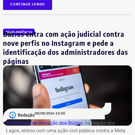
D300, ano 2023, declarado por R$ 330 mil. Também
CONTINUE LENDO
aparecem na lista cerca de R$ 177 mil em aplicações e
fundos.
Búzios entra com ação judicial contra
TRANSPARÊNCIA
nove perfis no Instagram e pede a
identificação dos administradores das
páginas
08/08/2026 15:00
Redação
A Prefeitura de Armação dos Búzios
, na Região dos
Lagos, entrou com uma ação civil pública contra a Meta