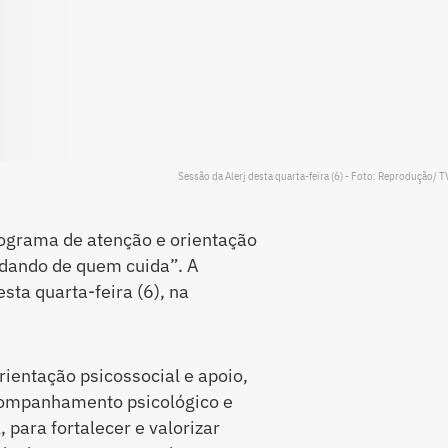
Sessão da Alerj desta quarta-feira (6) - Foto: Reprodução/ TV
ograma de atenção e orientação
idando de quem cuida”. A
sta quarta-feira (6), na
ientação psicossocial e apoio,
acompanhamento psicológico e
 para fortalecer e valorizar