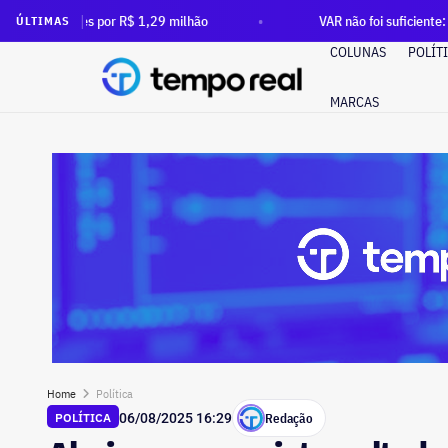
r R$ 1,29 milhão
VAR não foi suficiente: após ordem do TCE
ÚLTIMAS
COLUNAS
POLÍT
MARCAS
Home
Política
Redação
POLÍTICA
06/08/2025 16:29