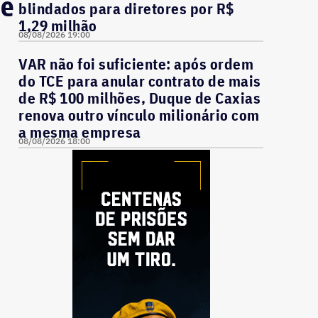
 e
blindados para diretores por R$
1,29 milhão
08/08/2026 19:00
VAR não foi suficiente: após ordem
do TCE para anular contrato de mais
de R$ 100 milhões, Duque de Caxias
renova outro vínculo milionário com
a mesma empresa
08/08/2026 18:00