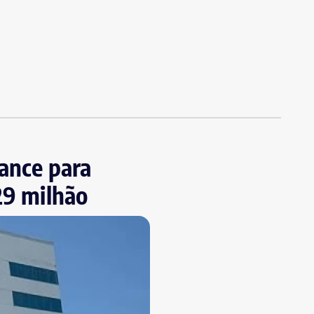
iance para
29 milhão