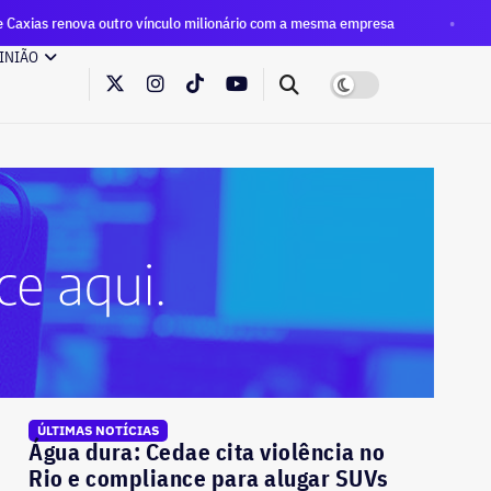
ro vínculo milionário com a mesma empresa
Eleições 2026: 
INIÃO
ÚLTIMAS NOTÍCIAS
Água dura: Cedae cita violência no
Rio e compliance para alugar SUVs