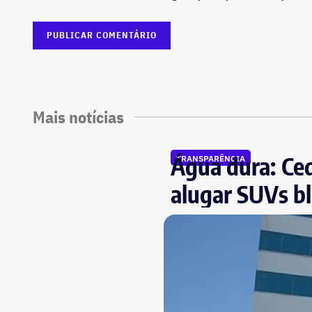
Mais notícias
Água dura: Ced
TRANSPARÊNCIA
alugar SUVs bl