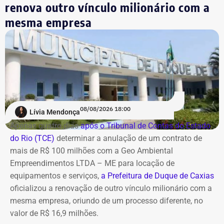
renova outro vínculo milionário com a
A estatal afirma que a adoção de medidas mais rígidas
mesma empresa
de governança levou à implementação de ações voltadas
ao combate de práticas consideradas lesivas aos
interesses da companhia. Segundo o documento, esse
cenário expõe os diretores a potenciais represálias,
tornando necessária a utilização de veículos blindados.
A contratação ocorre em
meio ao endurecimento das
ações de compliance da companhia, que recentemente
reforçou auditorias internas em parceria com o GSI e a
08/08/2026 18:00
Lívia Mendonça
Casa Civil.
Apenas quatro dias
após o Tribunal de Contas do Estado
do Rio (TCE)
determinar a anulação de um contrato de
A empresa também destaca que não possui SUVs
mais de R$ 100 milhões com a Geo Ambiental
blindados em sua frota própria, razão pela qual optou
Empreendimentos LTDA – ME para locação de
pela locação dos veículos por meio de adesão à ata do
equipamentos e serviços,
a Prefeitura de Duque de Caxias
GSI.
oficializou a renovação de outro vínculo milionário com a
mesma empresa, oriundo de um processo diferente, no
Os veículos serão destinados exclusivamente aos
valor de R$ 16,9 milhões.
diretores das áreas Financeira (DFI), Jurídica (DJU),