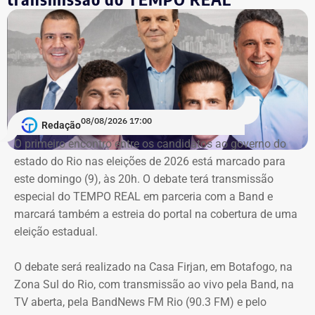
A nova prorrogação contratual
ganha destaque em meio
ao cerco do órgão
contra as contratações do município
com a mesma prestadora de serviços.
Conforme noticiado no último sábado (18)
, o plenário do
TCE determinou, por unanimidade, que a Prefeitura de
08/08/2026 17:00
Redação
Duque de Caxias anule no prazo de 15 dias o contrato
O primeiro encontro entre os candidatos ao ⁠governo do
firmado com a Geo Ambiental para o mesmo fim
estado do Rio nas eleições de 2026 está marcado para
(locação de maquinários e equipamentos). Na ocasião, a
este domingo (9), às 20h. O debate terá transmissão
Corte ordenou também a suspensão imediata dos
especial do TEMPO REAL em parceria com a Band e
pagamentos decorrentes do acordo milionário, que
marcará também a estreia do portal na cobertura de uma
ultrapassava R$ 100 milhões.
eleição estadual.
O acórdão acolheu o voto da conselheira Marianna
O debate será realizado na Casa Firjan, em Botafogo, na
Montebello Willeman, que apontou uma série de
Zona Sul do Rio, com transmissão ao vivo pela Band, na
irregularidades no planejamento da concorrência
TV aberta, pela BandNews FM Rio (90.3 FM) e pelo
eletrônica SRP nº 041/2025 e concluiu que os problemas