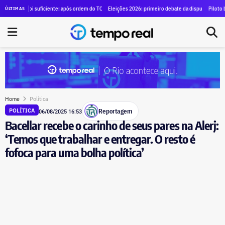
e para alugar SUVs blindados para diretores por R$ 1,29 milhão
 foi suficiente: após ordem do TCE para anular contrato de mais de R$ 100 milhões, Duque de C
Eleições 2026: primeiro debate da disputa pelo governo do 
Piloto brasileiro 
ÚLTIMAS
Home
Política
Reportagem
POLÍTICA
06/08/2025 16:53
Bacellar recebe o carinho de seus pares na Alerj:
‘Temos que trabalhar e entregar. O resto é
fofoca para uma bolha política’