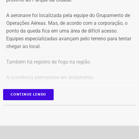
O pedido de Búzios à Justiça
A aeronave foi localizada pela equipe do Grupamento de
Em caráter urgente, antes da apresentação da defesa das
Operações Aéreas. Mas, de acordo com a corporação, o
empresas, a prefeitura solicitou:
ponto da queda fica em uma área de difícil acesso.
Equipes especializadas avançam pelo terreno para tentar
Preservação integral dos registros dos nove perfis;
chegar ao local.
Entrega dos dados de titulares e administradores;
Identificação de anunciantes e financiadores;
Também há registro de fogo na região.
Cruzamento técnico das informações das contas;
Retirada das publicações relacionadas no processo;
A ocorrência permanece em andamento.
Interrupção de anúncios e impulsionamentos;
Suspensão temporária de contas que não fossem
*Em atualização
CONTINUE LENDO
vinculadas a pessoas autênticas;
Proibição de distribuição paga por contas ainda não
identificadas;
Multa diária de R$ 50 mil por obrigação descumprida.
A prefeitura pediu que a multa seja aplicada
separadamente de acordo com o perfil, publicação,