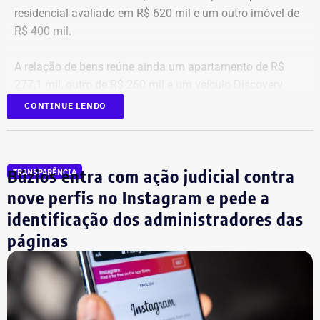
residencial avaliado em R$ 620 mil e um outro imóvel de
R$ 400 mil.
A relação de bens reúne ainda um apartamento de R$
277,1 mil, outro de R$ 260 mil e um veículo Discovery
D300, ano 2023, declarado por R$ 330 mil. Também
CONTINUE LENDO
aparecem na lista cerca de R$ 177 mil em aplicações e
fundos.
Búzios entra com ação judicial contra
TRANSPARÊNCIA
nove perfis no Instagram e pede a
identificação dos administradores das
páginas