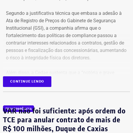
Segundo a justificativa técnica que embasa a adesão à
Ata de Registro de Preços do Gabinete de Segurança
Institucional (GSI), a companhia afirma que o
fortalecimento das políticas de compliance passou a
contrariar interesses relacionados a contratos, gestão de
pessoas e fiscalização das concessionárias, aumentando
o risco à integridade física dos diretores.
Além disso, a Cedae sustenta que a “notória e grave
insegurança pública” no estado, especialmente no
CONTINUE LENDO
município do Rio de Janeiro e na Baixada Fluminense,
reforça a necessidade de proteção aos executivos.
VAR não foi suficiente: após ordem do
TRANSPARÊNCIA
Compliance e violência como
TCE para anular contrato de mais de
justificativa
R$ 100 milhões, Duque de Caxias