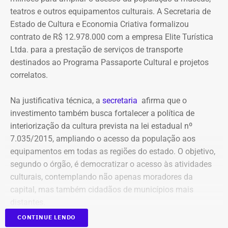
pagamento. Com isso, a Meta também seria obrigada a
teatros e outros equipamentos culturais. A Secretaria de
elaborar uma tabela comparativa, indicando se os perfis
Estado de Cultura e Economia Criativa formalizou
compartilham telefones, dispositivos, endereços de IP,
contrato de R$ 12.978.000 com a empresa Elite Turística
administradores, contas de anúncios, meios de
Ltda. para a prestação de serviços de transporte
pagamento ou gerenciadores de negócios.
destinados ao Programa Passaporte Cultural e projetos
correlatos.
Ação também requer anúncios e
Na justificativa técnica, a
secretaria
afirma que o
impulsionamentos e cita morte de
investimento também busca fortalecer a política de
criança como exemplo de fake news
interiorização da cultura prevista na lei estadual nº
7.035/2015, ampliando o acesso da população aos
As 31 publicações relacionadas pela prefeitura tratam de
equipamentos em todas as regiões do estado. O objetivo,
assuntos diversos. A lista inclui manchetes sobre prisões
segundo o órgão, é democratizar o acesso às atividades
na Assembleia Legislativa, supostos acordos políticos,
culturais, contemplando não apenas moradores da
sucessão municipal, alterações no Fundo Municipal do
capital, mas também cidadãos de municípios mais
Declaração de bens de Bernardo Rossi em 2014 — Foto:
Meio Ambiente, royalties, regularização fundiária,
distantes.
Reprodução/Divulgacand
fiscalização urbana, lixo, uniformes escolares, número de
CONTINUE LENDO
secretarias e relações do prefeito Alexandre Martins com
Publicado no Diário Oficial do Estado, o contrato nº