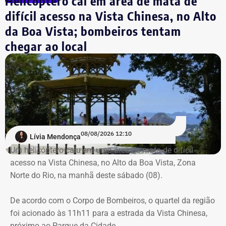
Helicóptero cai em área de mata de
Globo
Reprodução/Divulgacand
difícil acesso na Vista Chinesa, no Alto
Destroços da aeronave, um Robinson 44, foram
da Boa Vista; bombeiros tentam
localizados pela equipe do Grupamento de Operações
chegar ao local
Aéreas.
Trecho da argumentação da prefeitura de Búzios sobre a respeito da morte
de uma criança de 2 anos — Foto: Reprodução.
Há registro de fogo na região, e militares especializados
em combate a incêndios florestais também foram
mobilizados.
Para dar apoio às buscas do Corpo de Bombeiros, o
08/08/2026 12:10
Lívia Mendonça
ICMBio informou que um pequeno e restrito trecho da
Um helicóptero caiu em uma área de mata de difícil
Estrada da Vista Chinesa, em frente ao pagode chinês da
acesso na Vista Chinesa, no Alto da Boa Vista, Zona
Vista Chinesa, foi interditado. A Vista Chinesa fica dentro
Norte do Rio, na manhã deste sábado (08).
do Parque Nacional da Tijuca
Trecho da argumentação da prefeitura de Búzios sobre a morte de uma
De acordo com o Corpo de Bombeiros, o quartel da região
criança de 2 anos — Foto: Reprodução.
foi acionado às 11h11 para a estrada da Vista Chinesa,
próximo ao Parque da Cidade.