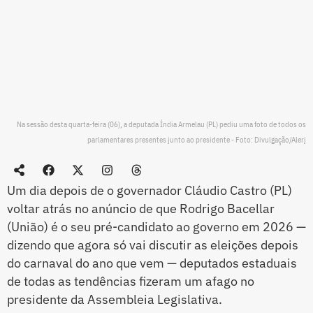
Na sessão desta quarta-feira (06), a deputada Índia Armelau (PL) pediu uma foto de todos os
parlamentares presentes junto ao presidente - Foto: Divulgação/Alerj
Um dia depois de o governador Cláudio Castro (PL)
voltar atrás no anúncio de que Rodrigo Bacellar
(União) é o seu pré-candidato ao governo em 2026 —
dizendo que agora só vai discutir as eleições depois
do carnaval do ano que vem — deputados estaduais
de todas as tendências fizeram um afago no
presidente da Assembleia Legislativa.