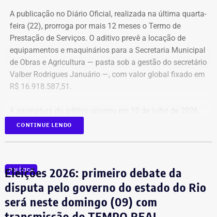
Suprimentos (DSU) e Segurança e Governança (DSG). O
A publicação no Diário Oficial, realizada na última quarta-
contrato foi firmado com a empresa Rei dos Blindados
feira (22), prorroga por mais 12 meses o Termo de
Locação de Veículos Ltda. e prevê a locação de quatro
Prestação de Serviços. O aditivo prevê a locação de
SUVs zero quilômetro, com blindagem nível III-A, sem
equipamentos e maquinários para a Secretaria Municipal
motorista e sem fornecimento de combustível.
de Obras e Agricultura — pasta sob a gestão do secretário
Valber Rodrigues Januário —, com valor global fixado em
Cada automóvel custará R$ 8.977,78 por mês,
R$ 16.918.587,51.
totalizando um investimento de R$ 1.292.800,32 ao longo
dos três anos de vigência do contrato.
A assinatura do aditivo ocorreu em 10 de julho de 2026,
garantindo a continuidade da prestação de serviços com
CONTINUE LENDO
COM FÁBIO MARTINS
a emissão de uma nota de empenho parcial inicial no
valor de R$ 200 mil.
Eleições 2026: primeiro debate da
POLÍTICA
TCE diz que falhas em outro contrato
disputa pelo governo do estado do Rio
contrariam princípio da Lei de
será neste domingo (09) com
Licitações
transmissão do TEMPO REAL