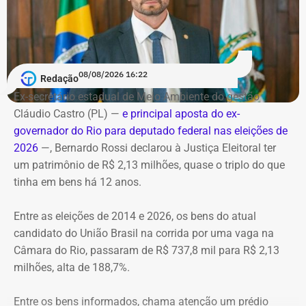
carbonizadas
Serviço
O helicóptero explodiu ao cair na encosta, e chamas se
Debate entre candidatos ao governo do estado do Rio de
alastraram pela mata. De acordo com o Corpo de
Janeiro
Bombeiros, agentes especializados em combate a
08/08/2026 16:22
Redação
Data: domingo, 09 de agosto de 2026
incêndios florestais foram mobilizados e conseguiram
Horário: 20h
Ex-secretário estadual de Meio Ambiente do gestão
controlar o fogo.
Transmissão: Canal Band, BandNews FM e YouTube do
Cláudio Castro (PL) —
e principal aposta do ex-
TEMPO REAL
governador do Rio para deputado federal nas eleições de
A operação mobilizou cerca de 40 militares, 11 viaturas e
Pré-hora: 19h, com cobertura especial pelo YouTube do
2026
—, Bernardo Rossi declarou à Justiça Eleitoral ter
4 unidades operacionais.
TEMPO REAL
um patrimônio de R$ 2,13 milhões, quase o triplo do que
tinha em bens há 12 anos.
Com informações do portal “g1”.
Entre as eleições de 2014 e 2026, os bens do atual
candidato do União Brasil na corrida por uma vaga na
Câmara do Rio, passaram de R$ 737,8 mil para R$ 2,13
milhões, alta de 188,7%.
Entre os bens informados, chama atenção um prédio