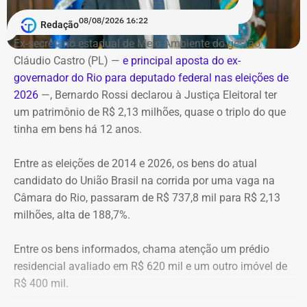
alastraram pela mata. De acordo com o Corpo de
Phuket, Singapura, Bali, Nova York e Orlando. A
Janeiro
Bombeiros, agentes especializados em combate a
justificativa?
08/08/2026 16:22
Redação
Data: domingo, 09 de agosto de 2026
incêndios florestais foram mobilizados e conseguiram
Horário: 20h
Ex-secretário estadual de Meio Ambiente do gestão
controlar o fogo.
As mesmas visitas institucionais a universidades e
Transmissão: Canal Band, BandNews FM e YouTube do
Cláudio Castro (PL) —
e principal aposta do ex-
intercâmbio acadêmico.
TEMPO REAL
governador do Rio para deputado federal nas eleições de
A operação mobilizou cerca de 40 militares, 11 viaturas e
Pré-hora: 19h, com cobertura especial pelo YouTube do
2026
—, Bernardo Rossi declarou à Justiça Eleitoral ter
4 unidades operacionais.
TEMPO REAL
um patrimônio de R$ 2,13 milhões, quase o triplo do que
Ranking total de maiores gastos com
tinha em bens há 12 anos.
diárias, de 2022 a julho de 2026
Com informações do portal “g1”.
Entre as eleições de 2014 e 2026, os bens do atual
Posiç
Beneficiário
Total pago
Nacional
I
candidato do União Brasil na corrida por uma vaga na
ão
al
Câmara do Rio, passaram de R$ 737,8 mil para R$ 2,13
1
Victor Rosa Travancas
R$
R$
R
milhões, alta de 188,7%.
518.688,07
48.348,60
4
Entre os bens informados, chama atenção um prédio
residencial avaliado em R$ 620 mil e um outro imóvel de
2
Bruno de Queiroz Costa
R$
R$
R
R$ 400 mil.
458.412,41
5.106,28
4