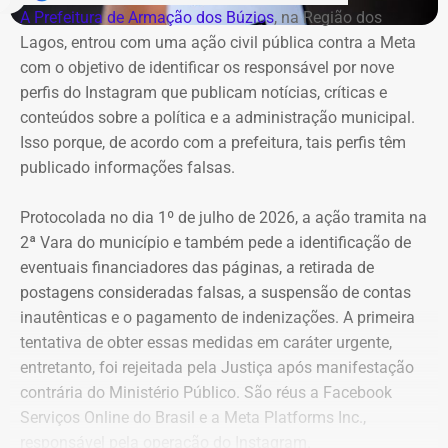
A Prefeitura de Armação dos Búzios
, na Região dos
8
Danielle Christian Ribeiro
R$
R$
R
Lagos, entrou com uma ação civil pública contra a Meta
Barros
281.042,85
103.247,91
1
com o objetivo de identificar os responsável por nove
perfis do Instagram que publicam notícias, críticas e
9
Fernando Cezar Jorge
R$
R$
R
conteúdos sobre a política e a administração municipal.
Hakme
274.382,64
22.028,93
2
Isso porque, de acordo com a prefeitura, tais perfis têm
publicado informações falsas.
10
Edmilson Suassuna da Silva
R$
R$
—
Protocolada no dia 1º de julho de 2026, a ação tramita na
273.040,85
273.040,85
2ª Vara do município e também pede a identificação de
eventuais financiadores das páginas, a retirada de
postagens consideradas falsas, a suspensão de contas
11
Ricardo Cardoso dos Santos
R$
R$
—
inautênticas e o pagamento de indenizações. A primeira
259.913,87
259.913,87
tentativa de obter essas medidas em caráter urgente,
entretanto, foi rejeitada pela Justiça após manifestação
12
Sergio Elias de Souza
R$
R$
—
contrária do Ministério Público. São réus a Facebook
247.403,90
247.403,90
Serviços Online do Brasil e a Meta Platforms Inc.,
responsável pela operação do Instagram.