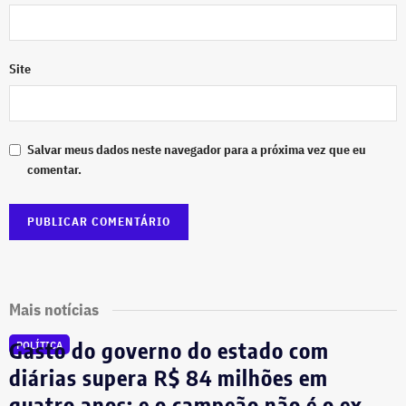
Site
Salvar meus dados neste navegador para a próxima vez que eu
comentar.
Mais notícias
Gasto do governo do estado com
POLÍTICA
diárias supera R$ 84 milhões em
quatro anos; e o campeão não é o ex-