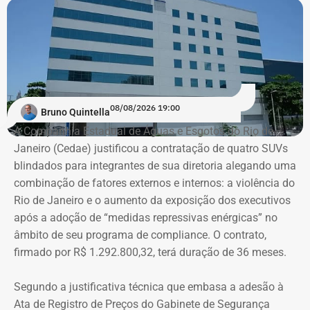
de R$ 12,98 milhões.
A participação das viagens internacionais também
cresceu. Elas representavam 9,4% dos pagamentos em
2022 e passaram a responder por 20,3% em 2023, 21,1%
em 2025 e 19,4% no acumulado de 2026.
08/08/2026 19:00
Bruno Quintella
Os dados
foram extraídos do Portal da Transparência e
A Companhia Estadual de Águas e Esgotos do Rio de
do Sistema de Execução Orçamentária e Financeira do
Janeiro (Cedae) justificou a contratação de quatro SUVs
Estado do Rio de Janeiro (SIAFE-RJ)
.
blindados para integrantes de sua diretoria alegando uma
combinação de fatores externos e internos: a violência do
Rio de Janeiro e o aumento da exposição dos executivos
Aumento de gastos com viagens ao
após a adoção de “medidas repressivas enérgicas” no
exterior
âmbito de seu programa de compliance. O contrato,
firmado por R$ 1.292.800,32, terá duração de 36 meses.
Entre janeiro de 2022 e 14 de julho de 2026, a base
estadual registrou R$ 84,13 milhões em pagamentos
Segundo a justificativa técnica que embasa a adesão à
relacionados a diárias. Desse total, R$ 69,45 milhões
Ata de Registro de Preços do Gabinete de Segurança