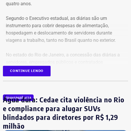
quatro anos.
Segundo o Executivo estadual, as diárias são um
instrumento para cobrir despesas de alimentação,
hospedagem e deslocamento de servidores durante
viagens a trabalho, tanto no Brasil quanto no exterior.
No estado do Rio de Janeiro, a concessão das diárias a
servidores, empregados públicos e contratados
temporários é regulamentada pelos decretos estaduais nº
CONTINUE LENDO
46.611/19 e nº 47.961/22.
Gastos quase dobraram em três anos
Água dura: Cedae cita violência no Rio
TRANSPARÊNCIA
e compliance para alugar SUVs
Somente em 2025, os pagamentos atingiram um pico
blindados para diretores por R$ 1,29
histórico de R$ 25,5 milhões, o que representa uma alta
milhão
de 96,5% na comparação com 2022, quando o valor foi