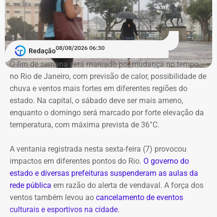
movimenta a cidade até o dia 11 de agosto com
Mas, ao que tudo indica, o hoje candidato do Novo
companhias do Brasil e de países como Coreia do Sul,
gostou da experiência. Em 21 de fevereiro, ele foi de novo
França, Itália e Luxemburgo.
nomeado na prefeitura, dessa vez, na Secretaria
08/08/2026 06:30
Redação
Municipal de Assistência Social e Direitos Humanos.
No domingo (09), a programação chega à Praça Mauá,
O fim de semana será marcado por mudança no tempo
na Região Portuária, que recebe uma maratona de
no Rio de Janeiro, com previsão de calor, possibilidade de
E com data retroativa: valendo a partir de 1º de janeiro.
apresentações gratuitas ao ar livre ao longo do dia. O
chuva e ventos mais fortes em diferentes regiões do
festival também conta com espetáculos a preços
estado. Na capital, o sábado deve ser mais ameno,
populares (R$ 20 a inteira) nos teatros Carlos Gomes,
enquanto o domingo será marcado por forte elevação da
Nelson Rodrigues e João Caetano, além do Espaço
temperatura, com máxima prevista de 36°C.
Tápias. A programação completa e os ingressos para as
salas fechadas estão disponíveis no site do evento.
A ventania registrada nesta sexta-feira (7) provocou
impactos em diferentes pontos do Rio.
O governo do
estado e diversas prefeituras suspenderam as aulas da
rede pública
em razão do alerta de vendaval. A força dos
ventos também levou ao
cancelamento de eventos
Em outubro do mesmo ano, foi a vez de o próprio André
culturais e esportivos na cidade.
Marinho pedir para sair.