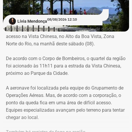
em combate a incêndios florestais também foram
mobilizados.
08/08/2026 12:10
Lívia Mendonça
Para dar apoio às buscas do Corpo de Bombeiros, o
Um helicóptero caiu em uma área de mata de difícil
ICMBio informou que um pequeno e restrito trecho da
acesso na Vista Chinesa, no Alto da Boa Vista, Zona
Estrada da Vista Chinesa, em frente ao pagode chinês da
Norte do Rio, na manhã deste sábado (08).
Vista Chinesa, foi interditado. A Vista Chinesa fica dentro
do Parque Nacional da Tijuca
De acordo com o Corpo de Bombeiros, o quartel da região
foi acionado às 11h11 para a estrada da Vista Chinesa,
próximo ao Parque da Cidade.
A aeronave foi localizada pela equipe do Grupamento de
Operações Aéreas. Mas, de acordo com a corporação, o
ponto da queda fica em uma área de difícil acesso.
Equipes especializadas avançam pelo terreno para tentar
chegar ao local.