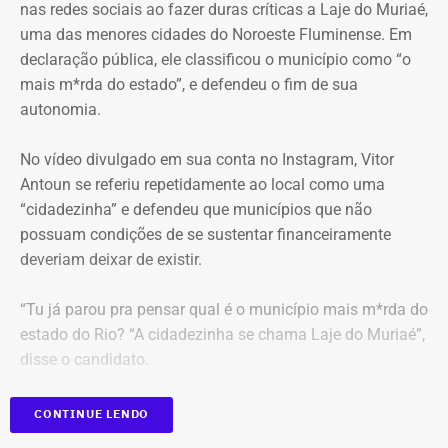
nas redes sociais ao fazer duras críticas a Laje do Muriaé,
violação da cadeia de custódia das provas. Segundo o
uma das menores cidades do Noroeste Fluminense. Em
ministro, não existem “quaisquer indícios ou evidências
declaração pública, ele classificou o município como “o
concretas” que sustentem essa possibilidade. Ele
mais m*rda do estado”, e defendeu o fim de sua
também descartou a hipótese de que o sigilo das
autonomia.
comunicações profissionais de Alessandro Carracena, na
condição de advogado, tenha sido comprometido.
No vídeo divulgado em sua conta no Instagram, Vitor
Antoun se referiu repetidamente ao local como uma
Além de rejeitar o recurso da defesa de Carracena, o
“cidadezinha” e defendeu que municípios que não
ministro do STF votou por negar pedidos de outros
possuam condições de se sustentar financeiramente
investigados na Operação Anomalia. O ministro defendeu
deveriam deixar de existir.
que se mantenham as prisões do policial militar Flávio
Cosme Menezes Pereira e que Luiz Eduardo Cunha
“Tu já parou pra pensar qual é o município mais m*rda do
Gonçalves, ex-assessor parlamentar, continue detido em
estado do Rio? “A cidadezinha se chama Laje do Muriaé”,
uma penitenciária federal.
disse o candidato.
Ainda participarão do julgamento os ministros Flávio
CONTINUE LENDO
Dino, Cármen Lúcia e Cristiano Zanin.
Proposta prevê fundir municípios que