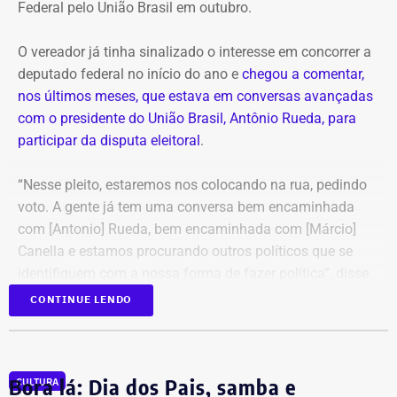
Federal pelo União Brasil em outubro.
e tinha população estimada em 7.584 habitantes até o
ano passado. O PIB per capita registrado pelo IBGE foi de
O vereador já tinha sinalizado o interesse em concorrer a
R$ 28.435,51 em 2023. Em 2024, a prefeitura
deputado federal no início do ano e
chegou a comentar,
contabilizou R$ 97,4 milhões em receitas brutas.
nos últimos meses, que estava em conversas avançadas
com o presidente do União Brasil, Antônio Rueda, para
Dados usados no vídeo levantam
participar da disputa eleitoral
.
dúvidas
“Nesse pleito, estaremos nos colocando na rua, pedindo
voto. A gente já tem uma conversa bem encaminhada
Algumas das informações apresentadas por Victor
com [Antonio] Rueda, bem encaminhada com [Márcio]
Antoun, no entanto, precisam ser contextualizadas.
Canella e estamos procurando outros políticos que se
identifiquem com a nossa forma de fazer política”, disse
A afirmação de que “zero por cento da cidade tem
Marquinho Bacellar, durante sessão da Câmara de
CONTINUE LENDO
cobertura de esgoto” parece misturar dois indicadores
Campos.
diferentes. Dados do Sistema Nacional de Informações
em Saneamento Básico referentes a 2024, compilados
pelo Instituto Água e Saneamento, apontam uma
Patrimônio de Marquinho Bacellar foi
Bora lá: Dia dos Pais, samba e
CULTURA
situação grave: o índice de tratamento do esgoto é zero.