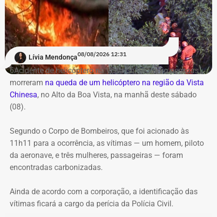
O contrato terá vigência de 12 meses, contados da
divulgação no Portal Nacional de Contratações Públicas,
com pagamento em 12 parcelas mensais de R$
1.081.500.
08/08/2026 12:31
Lívia Mendonça
Transporte gratuito para ampliar o
6Acidente de helicóptero na Vista ChineQuatro pessoas
acesso à cultura
morreram
na queda de um helicóptero na região da Vista
Chinesa
, no Alto da Boa Vista, na manhã deste sábado
(08).
De acordo com documentos do processo administrativo,
a ampliação do serviço foi motivada pela limitação da
Segundo o Corpo de Bombeiros, que foi acionado às
estrutura anterior. A própria secretaria registra que a
11h11 para a ocorrência, as vítimas — um homem, piloto
contratação vigente já não atendia à demanda do
da aeronave, e três mulheres, passageiras — foram
Passaporte Cultural, justificando o reforço no transporte
encontradas carbonizadas.
para atender ao crescimento do programa.
Ainda de acordo com a corporação, a identificação das
A legislação estabelece que até 40% dos recursos
vítimas ficará a cargo da perícia da Polícia Civil.
destinados ao fomento cultural sejam aplicados na
capital, garantindo que pelo menos 60% sejam