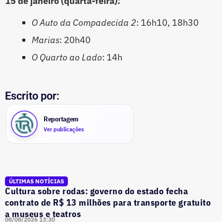
15 de janeiro (quarta-feira):
O Auto da Compadecida 2
: 16h10, 18h30
Marias
: 20h40
O Quarto ao Lado
: 14h
Escrito por:
Reportagem
Ver publicações
ÚLTIMAS NOTÍCIAS
Cultura sobre rodas: governo do estado fecha
contrato de R$ 13 milhões para transporte gratuito
a museus e teatros
08/08/2026 13:30