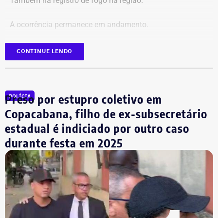
Também há registro de fogo na região.
A ocorrência permanece em andamento.
*Em atualização
CONTINUE LENDO
Preso por estupro coletivo em
POLÍCIA
Copacabana, filho de ex-subsecretário
estadual é indiciado por outro caso
durante festa em 2025