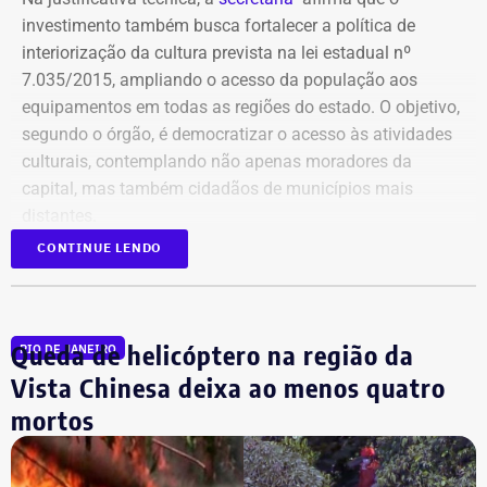
investimento também busca fortalecer a política de
interiorização da cultura prevista na lei estadual nº
7.035/2015, ampliando o acesso da população aos
equipamentos em todas as regiões do estado. O objetivo,
segundo o órgão, é democratizar o acesso às atividades
culturais, contemplando não apenas moradores da
capital, mas também cidadãos de municípios mais
distantes.
CONTINUE LENDO
Publicado no Diário Oficial do Estado, o contrato nº
06/2026 prevê a operação contínua de transporte de
pessoas, incluindo fornecimento de veículos, motoristas,
Queda de helicóptero na região da
RIO DE JANEIRO
manutenção, gestão logística, diárias e seguros de
passageiros e dos automóveis. O serviço ficará sob
Vista Chinesa deixa ao menos quatro
responsabilidade da subsecretaria de Formação, Acesso
mortos
a Equipamentos Culturais, Difusão e Inovação.