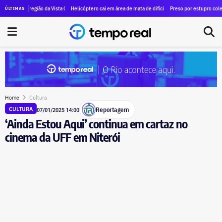
lhões para transporte gratuito a museus e teatros
a região da Vista Chinesa deixa ao menos quatro mortos
Helicóptero cai em área de mata de difícil acesso na Vista Chinesa, no Alto d
Preso por estupro coletivo em Cop
ÚLTIMAS
Home
Cultura
Reportagem
CULTURA
07/01/2025 14:00
‘Ainda Estou Aqui’ continua em cartaz no
cinema da UFF em Niterói