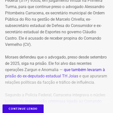
Federal (STF) votou, em julgamento virtual na Primeira
Zona Sul instaurou um inquérito após receber do
Turma, para que continue preso o advogado Alessandro
Ministério Público do Rio (MPRJ) uma notícia de fato que
Pitombeira Carracena, ex-secretário municipal de Ordem
apontava um possível estupro contra uma adolescente de
Pública do Rio na gestão de Marcelo Crivella; ex-
17 anos durante o pré-carnaval deste ano.
subsecretário estadual de Defesa do Consumidor e ex-
secretário estadual de Esportes no governo Cláudio
A investigação está em andamento e tramita sob sigilo.
Castro. Ele é acusado de receber propina do Comando
Vermelho (CV).
A audiência do caso de estupro coletivo em Copacabana,
que ocorreria na sexta-feira (07), foi adiada para a
Moraes defendeu que o advogado, preso desde setembro
próxima quinta-feira (13).
de 2025, siga na prisão. Ele foi alvo das recentes
operações Zargun e Anomalia —
que também levaram à
Com informações do portal “g1”.
prisão do ex-deputado estadual TH Joias
e que apuraram
relações políticas da facção e tráfico de influência.
Segundo a Polícia Federal, Carracena integrava o núcleo
político da
organização criminosa ligada ao Comando
Vermelho
e repassava informações privilegiadas sobre
CONTINUE LENDO