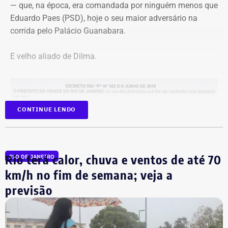
— que, na época, era comandada por ninguém menos que
Eduardo Paes (PSD), hoje o seu maior adversário na
corrida pelo Palácio Guanabara.
E velho aliado de Dilma.
CONTINUE LENDO
Programação reúne música, livros, empreendedorismo e debates sobre
carnaval e memória — Foto: Marina Calderon/Divulgação
Na Secretaria municipal da Casa Civil, André Marinho
Rio terá calor, chuva e ventos de até 70
RIO DE JANEIRO
Festival de dança ocupa a Praça
permaneceu até dezembro. Marcelo Crivella
km/h no fim de semana; veja a
Mauá com programação gratuita
(Republicanos) ganhou a eleição assumiu a prefeitura e,
previsão
passou o rodo nos cargos comissionados. No primeiro
dia de 2017, o novo prefeito exonerou, de uma só tacada,
Os amantes das artes cênicas têm um encontro marcado
todos os nomeados por Paes. Inclusive ele.
com a 24ª edição do Festival Dança em Trânsito, que