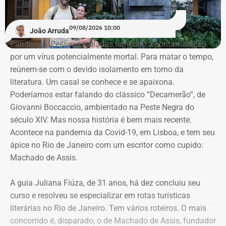
Washington Travassos de Azevedo para obter as
informações fiscais de forma ilegal. Travassos, apontado
09/08/2026 10:00
João Arruda
como o executor do acesso indevido aos sistemas da
Pandemia. Pessoas isoladas temendo a contaminação
Receita Federal, está preso desde março.
por um vírus potencialmente mortal. Para matar o tempo,
reúnem-se com o devido isolamento em torno da
O caso tramita no âmbito do chamado Inquérito das Fake
literatura. Um casal se conhece e se apaixona.
News. Em abril, a Polícia Federal cumpriu mandados de
Poderíamos estar falando do clássico “Decamerão”, de
busca e apreensão em endereços ligados ao empresário,
Giovanni Boccaccio, ambientado na Peste Negra do
que se apresentou às autoridades após a emissão de
século XIV. Mas nossa história é bem mais recente.
uma ordem de prisão preventiva expedida por Moraes.
Acontece na pandemia da Covid-19, em Lisboa, e tem seu
ápice no Rio de Janeiro com um escritor como cupido:
A medida de prisão, à época, ocorreu mesmo com parecer
Machado de Assis.
contrário da Procuradoria-Geral da República (PGR), que
não identificou riscos ou provas suficientes para justificar
A guia Juliana Fiúza, de 31 anos, há dez concluiu seu
a custódia cautelar de Marcelo Conde naquele momento.
curso e resolveu se especializar em rotas turísticas
literárias no Rio de Janeiro. Tem vários roteiros. O mais
Com informações do portal “Metrópoles”.
concorrido é, disparado, o de Machado de Assis, fundador