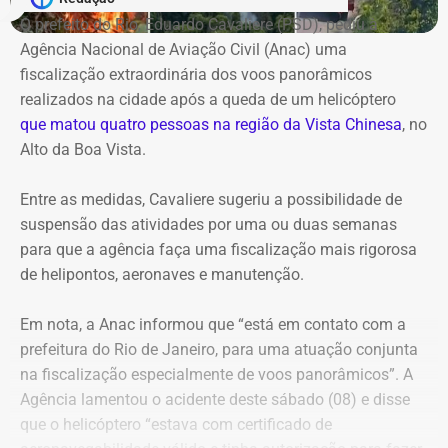
de Magistratura do Estado do Rio de Janeiro. No dia 25,
A discussão sobre a requalificação da orla de Niterói não
O prefeito do Rio, Eduardo Cavaliere (PSD), pediu à
quem recebe o debate é o Conselho de Arquitetura e
é recente. Em setembro do ano passado, a prefeitura
Agência Nacional de Aviação Civil (Anac) uma
Urbanismo do Rio de Janeiro.
iniciou uma série de oficinas e consultas públicas para
fiscalização extraordinária dos voos panorâmicos
discutir o chamado Projeto Orla, com participação de
realizados na cidade após a queda de um helicóptero
“Temos até 2039 (ano do bicentenário do escritor) para
moradores, comerciantes, trabalhadores e visitantes.
que matou quatro pessoas na região da Vista Chinesa
, no
criar o roteiro. É uma homenagem justa, mais do que
Alto da Boa Vista.
merecida”, diz Nireu, de 82 anos, que tem uma relação de
Com informações do Jornal “O Globo”.
décadas com Machado de Assis. Conheceu a obra do
Entre as medidas, Cavaliere sugeriu a possibilidade de
escritor ainda garoto, em Alagoas, onde nasceu.
suspensão das atividades por uma ou duas semanas
para que a agência faça uma fiscalização mais rigorosa
de helipontos, aeronaves e manutenção.
Em nota, a Anac informou que “está em contato com a
prefeitura do Rio de Janeiro, para uma atuação conjunta
na fiscalização especialmente de voos panorâmicos”. A
Agência lamentou o acidente deste sábado (08) e disse
que o helicóptero “estava com certificado de