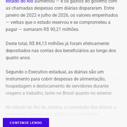
estado do Rio
aumentou — e os gastos do governo
com
Anac, neste sábado (08), justamente à ocorrência de mais
“A edificação foi reformada e transformada em um
as chamadas despesas com diárias dispararam. Entre
de um acidente aéreo no Rio, em um curto intervalo de
caixote revestido de vidro”, escreve Nireu, quase com
janeiro de 2022 e julho de 2026, os valores empenhados
tempo.
repugnância.
— verbas que o estado reservou e se comprometeu a
pagar — somaram R$ 90,21 milhões.
“Eu quero que a Anac tome essas medidas, inclusive com
a possibilidade de suspensão de voos panorâmicos por
Deste total, R$ 84,13 milhões já foram efetivamente
uma semana ou por duas semanas, ou pelo tempo que
depositados nas contas dos beneficiários ao longo dos
seja necessário para a Anac fazer uma fiscalização mais
quatro anos.
intensa nos helipontos, nas aeronaves, na manutenção
dessas aeronaves, para que a gente possa ter segurança
Segundo o Executivo estadual, as diárias são um
dos visitantes que visitam a cidade, dos turistas que
instrumento para cobrir despesas de alimentação,
visitam a cidade e da população que circula aqui pela
hospedagem e deslocamento de servidores durante
cidade”, afirmou o prefeito.
viagens a trabalho, tanto no Brasil quanto no exterior.
Cavaliere esteve presente no local do acidente
para
No estado do Rio de Janeiro, a concessão das diárias a
acompanhar o trabalho das equipes de resgate. Segundo
servidores, empregados públicos e contratados
o prefeito, ele entrou em contato com o presidente da
temporários é regulamentada pelos decretos estaduais nº
Anac e a prefeitura encaminhou um comunicado à
CONTINUE LENDO