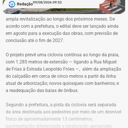
09/08/2026 09:52
E as artes do bruxo vão mais longe e criam outra
Redação
conexão. O arquiteto e historiador Nireu Cavalcanti tem
A orla da Praia de Icaraí, em Niterói, vai passar por uma
um sonho. Nele, caminham pelas ruas do Rio de Janeiro
ampla revitalização ao longo dos próximos meses. De
Bentinho, olhando para os lados, desconfiado do que
acordo com a prefeitura, o edital deve ser lançado ainda
aconteceu no passado. O filósofo Quincas Borba filosofa
em agosto para a execução das obras, com previsão de
e se pergunta onde errou. Ao mesmo tempo, o transeunte
conclusão até o fim de 2027.
precisa ter cuidado com seus trejeitos. Podem ser mal
interpretados por um tal Dr. Simão Bacamarte, que não
O projeto prevê uma ciclovia contínua ao longo da praia,
hesitará em levar o desavisado para uma internação
com 1.285 metros de extensão — ligando a Rua Miguel
compulsória. Na mente de Nireu, os personagens de um
de Frias à Estrada Leopoldo Fróes —, além da ampliação
dos maiores escritores brasileiros de todos os tempos,
do calçadão em cerca de cinco metros a partir da linha
Machado de Assis, passeiam por aí, a clamar, como
atual de arborização; novos quiosques com banheiros; e
fantasmas, um caminho delimitado por “templos” onde o
a readequação das baias de ônibus.
povo possa prestar a devida homenagem a seu criador.
Segundo a prefeitura, a pista da ciclovia será separada
da área destinada aos pedestres por meio de um desnível
físico de aproximadamente 13 centímetros,
pavimentação diferenciada e sinalização apropriada.